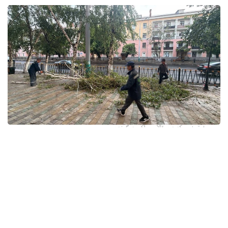
فوتو: وسكەمەن قالاسى اكىمدىگىنەن
قالا اكىمدىگىنىڭ مالىمەتىنشە، داۋىل كەزىندە ورتالىق
كوشەلەردە جەل 15 اعاشتى قۇلاتقان. ولاردىڭ ءبىرقاتارى جول
جيەگىندە تۇرعان اۆتوكولىكتەردىڭ ۇستىنە قۇلادى.
- قازىرگى ۋاقىتتا پوليتسياعا اعاشتاردىڭ قۇلاۋى سالدارىنان
كولىكتەرى زاقىمدانعان 17 اۆتوكولىك يەسىنەن ارىز ءتۇستى، -
دەپ حابارلادى شقو پوليتسيا دەپارتامەنتىنىڭ باسپا ءسوز