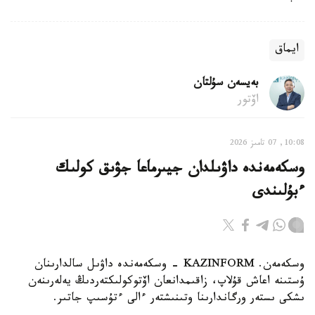
ايماق
بەيسەن سۇلتان
اۆتور
10:08, 07 تامىز 2026
وسكەمەندە داۋىلدان جيىرماعا جۋىق كولىك
ءبۇلىندى
وسكەمەن. KAZINFORM - وسكەمەندە داۋىل سالدارىنان
ۇستىنە اعاش قۇلاپ، زاقىمدانعان اۆتوكولىكتەردىڭ يەلەرىنەن
ىشكى ىستەر ورگاندارىنا وتىنىشتەر ءالى ءتۇسىپ جاتىر.