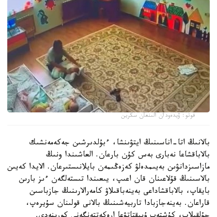
فوتو: ۆيدەودان الىنعان سكرين
بالانىڭ اتا-اناسىنىڭ ايتۋىنشا، ءبۇلدىرشىن جەكەمەنشىك
بالاباقشاعا نەبارى بەس كۇن بارعان. العاشىندا ونىڭ
مازاسىزدانۋىن بەيىمدەلۋ كەزەڭىمەن بايلانىستىرعان. الايدا كەيىن
بالاسىنىڭ قۇلاعىنان قان اعىپ، يىعىندا تىستەلگەن ءىز بارىن
بايقاپ، بالاباقشاداعى بەينەباقىلاۋ كامەرالارىنىڭ جازباسىن
قاراعان. بەينەجازبادا تاربيەشىنىڭ بالانى قولىنان سۇيرەپ،
جۇلقىلاپ، كۇشتەپ ۇيىقتاتۋعا ارەكەتتەنگەنى كورىنەدى.