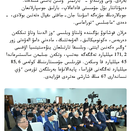
بەردى. ونى ورىنداۋ - ءبارىمىز ءۇشىن باستى مىندەت.
دەپۋتاتتار بۇل جۇمىستى قاداعالاپ، بارلىق جوسپارلانعان
جوبالاردىڭ جۇزەگە اسۋىنا جان-جاقتى ىقپال ەتەتىن بولادى، -
دەدى ءماجىلىس ءتوراعاسى.
ەرلان قوشانوۆ بۇگىندە ۇلىتاۋ وبلىسى ءوز الدىنا وتاۋ تىككەن
دەربەس، ەكونوميكالىق، الەۋمەتتىك، مادەني دامۋ الەۋەتى زور
ءوڭىر ەكەنىن ايتتى. وبلىسقا تارتىلعان ينۆەستيتسيا اۋقىمى
171,2 ميلليارد تەڭگەگە جەتىپ، وتكەن جىلمەن سالىستىرعاندا
45 ميلليارد قا وسكەن. قۇرىلىس جۇمىستارىنىڭ كولەمى 85,6
ميلليارد تەڭگەنى قۇراسا، پايدالانۋعا بەرىلگەن تۇرعىن ءۇي
نىساندارى 67 مىڭ شارشى مەتردى قۇرايدى.