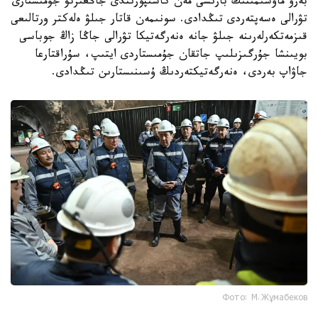
بەرۋ ماۋسىمىنىڭ بارىسى مەن كاسىپورىندى جاڭعىرتۋ جۇمىستارى
تۋرالى ەسەپتەردى تىڭدادى. سونىمەن قاتار جىلۋ ەلەكتر ورتالىعى
قىزمەتكەرلەرىنە جىلۋ جانە ەنەرگەتيكا تۋرالى جاڭا زاڭ جوباسى
بويىنشا جۇرگىزىلىپ جاتقان جۇمىستاردى ايتىپ، سۇراقتارعا
جاۋاپ بەردى، ەنەرگەتيكتەردىڭ ۇسىنىستارىن تىڭدادى.
Фото: М.Жұмабеков