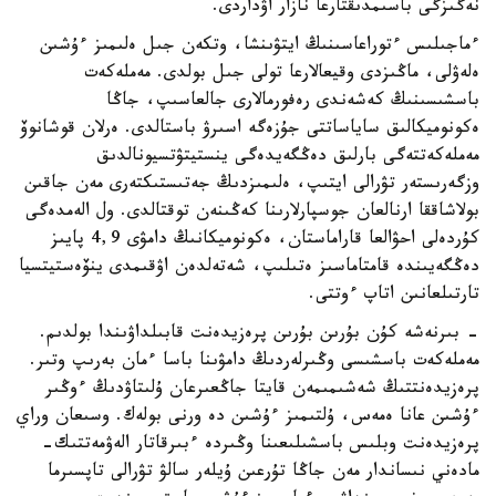
نەگىزگى باسىمدىقتارعا نازار اۋداردى.
ءماجىلىس ءتوراعاسىنىڭ ايتۋىنشا، وتكەن جىل ەلىمىز ءۇشىن
ەلەۋلى، ماڭىزدى وقيعالارعا تولى جىل بولدى. مەملەكەت
باسشىسىنىڭ كەشەندى رەفورمالارى جالعاسىپ، جاڭا
ەكونوميكالىق ساياساتتى جۇزەگە اسىرۋ باستالدى. ەرلان قوشانوۆ
مەملەكەتتەگى بارلىق دەڭگەيدەگى ينستيتۋتسيونالدىق
وزگەرىستەر تۋرالى ايتىپ، ەلىمىزدىڭ جەتىستىكتەرى مەن جاقىن
بولاشاققا ارنالعان جوسپارلارىنا كەڭىنەن توقتالدى. ول الەمدەگى
كۇردەلى احۋالعا قاراماستان، ەكونوميكانىڭ دامۋى 4,9 پايىز
دەڭگەيىندە قامتاماسىز ەتىلىپ، شەتەلدەن اۋقىمدى ينۆەستيتسيا
تارتىلعانىن اتاپ ءوتتى.
- بىرنەشە كۇن بۇرىن بۇرىن پرەزيدەنت قابىلداۋىندا بولدىم.
مەملەكەت باسشىسى وڭىرلەردىڭ دامۋىنا باسا ءمان بەرىپ وتىر.
پرەزيدەنتتىڭ شەشىمىمەن قايتا جاڭعىرعان ۇلىتاۋدىڭ ءوڭىر
ءۇشىن عانا ەمەس، ۇلتىمىز ءۇشىن دە ورنى بولەك. وسىعان وراي
پرەزيدەنت وبلىس باسشىلىعىنا وڭىردە ءبىرقاتار الەۋمەتتىك-
مادەني نىساندار مەن جاڭا تۇرعىن ۇيلەر سالۋ تۋرالى تاپسىرما