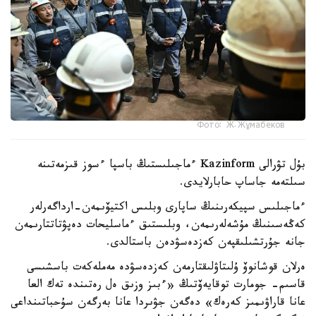
Фото: Ж.Жұмабеков
بۇل تۋرالى Kazinform ءماجىلىستىڭ باسپا ءسوز قىزمەتىنە
سىلتەمە جاساپ حابارلايدى.
ءماجىلىس سپيكەرىنىڭ ساپارى وبلىس اكتيۆىمەن-ارداگەرلەر
كەڭەسىنىڭ مۇشەلەرىمەن، وبلىستىق ءماسليحات دەپۋتاتتارىمەن
جانە جۇرتشىلىقپەن كەزدەسۋدەن باستالدى.
ەرلان قوشانوۆ ۇلىتاۋلىقتارمەن كەزدەسۋدە مەملەكەت باسشىسى
قاسىم- جومارت توقايەۆتىڭ «ءبىز وزىق ەل رەتىندە تەك العا
عانا قاراۋىمىز كەرەك» دەگەن جۋىردا عانا بەرگەن سۇحباتىنداعى