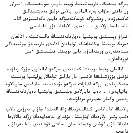
بىرگە بىلدىك. تاربيەشىنىڭ ۇيىنە بارىپ سويلەستىك، ءبىراق
ول ناقتى جاۋاپ بەرە المادى. بالانى تولىق مەديتسينالىق
تەكسەرۋدەن وتكىزۋگە كومەكتەسۋگە دايىن ەكەنىمىزدى اتا-
اناسىنا حابارلادىق، - دەدى بالاباقشا قۇرىلتايشىسى.
اتىراۋ وبلىستىق پوليتسيا دەپارتامەنتىنىڭ مالىمەتىنشە، اتالعان
دەرەك بويىنشا «كامەلەتكە تولماعان ادامدى تاربيەلەۋ جونىندەگى
مىندەتتەردى ورىنداماۋ» بابى بويىنشا قىلمىستىق ءىس
قوزعالعان.
- اتالعان وقيعا بويىنشا كەشەندى تەرگەۋ امالدارى جۇرگىزىلۋدە.
قۇقىق بۇزۋشىلىققا قاتىسى بار بارلىق تۇلعالار پوليتسيا بولىمىنە
جەتكىزىلدى. وزگە اقپارات تەرگەۋ مۇددەسىنە سايكەس جاريالاۋعا
جاتپايدى، - دەپ حابارلادى وبلىستىق پوليتسيا دەپارتامەنتىنىڭ
رەسمي وكىلى مەيىرىم ەرداۋلەت.
بالانىڭ اتا-اناسى كىنالىلەردىڭ زاڭ الدىندا جاۋاپ بەرۋىن تالاپ
ەتىپ وتىر. ولاردىڭ ايتۋىنشا، مۇنداي جاعدايدىڭ وزگە بالالارعا
قايتالانباۋى ءۇشىن وقيعاعا جان-جاقتى قۇقىقتىق باعا بەرىلۋى
قاجەت.