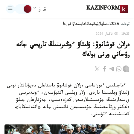
KAZINFORM
ق ز
ترەند:
2026-سايلاۋ
وقيعا
تاعايىنداۋ
اقوردا
19:23, 08 قاڭتار 2024
ەرلان قوشانوۆ: ۇلىتاۋ ءوڭىرىنىڭ تاريحي جانە
رۋحاني ورنى بولەك
ءماجىلىس ءتوراعاسى ەرلان قوشانوۆ باستاعان دەپۋتاتتار توبى
ۇلىتاۋ وبلىسىنا باردى. ولار وبلىس اكتيۆىمەن، ءوندىرىس
ورىندارىنىڭ جۇمىسشىلارىمەن كەزدەسىپ، جەزقازعان جىلۋ
ەلەكتر ورتالىعىنىڭ جۇمىسىمەن تانىستى جانە «اننەنسكايا»
كەنىشىنىنە ءتۇستى.