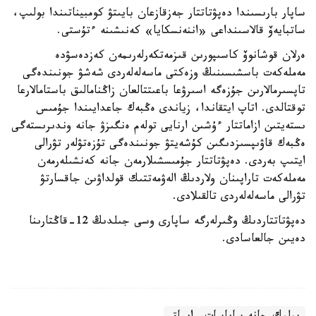
ساپار بارىسىندا دەپۋتاتتار جەزقازعان بايىتۋ كومبيناتىندا بولىپ،
ساتبايەۆ قالاسىنداعى «اننەنسكايا» كەنىشىنە ءتۇستى.
ەرلان قوشانوۆ كاسىپورىن قىزمەتكەرلەرىمەن كەزدەسۋدە
مەملەكەت باسشىسىنىڭ وزەكتى ماسەلەلەردى شەشۋ جونىندەگى
تاپسىرمالارىن جۇزەگە اسىرۋعا باعىتتالعان زاڭنامالىق باستامالارعا
توقتالدى. اتاپ ايتقاندا، زياندى ەڭبەك جاعدايىندا جۇمىس
ىستەيتىن ازاماتتار ءۇشىن ارنايى تولەم ەنگىزۋ جانە وندىرىستەگى
ەڭبەك قاۋىپسىزدىگىن كۇشەيتۋ جونىندەگى تۇزەتۋلەر تۋرالى
ايتىپ بەردى. دەپۋتاتتار جۇمىسشىلارمەن جانە كەنشىلەرمەن
مەملەكەت تاراپىنان ولاردىڭ الەۋمەتتىك قولداۋىن جاقسارتۋ
تۋرالى ماسەلەلەردى تالقىلادى.
دەپۋتاتتاردىڭ وڭىرلەرگە ساپارى وسى جىلدىڭ 12-قاڭتارىنا
دەيىن جالعاسادى.