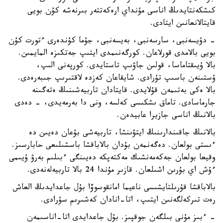
كىشكەنتايدىڭ اناسى مۇنداي ارەكەتتەر بىرنەشە كۇن بويى
قايتالانعانىن ايتادى.
- دۇيسەنبى، سارسەنبى، بەيسەنبى، جۇما كۇندەرى ءتورت كۇن
بويى بالامدى قورلاعان. كورگەنىمدى ايتىپ جەتكىزە المايمىن.
بالا ۇيىقتاماسا، قولىن جاۋىپ تاستايدى. كورپەنى الىپ،
ۇستىنەن باسىپ تۇرادى. شايقاعان كەزدە لاقتىرىپ جىبەرەدى.
بالا ەكى بەتىمەن قۇلايدى. قايتادان تاربيەشىنىڭ ەتەگىنە
جارماسادى. تاماق ىشكىسى كەلسە، ونى دا بەرمەيدى، - دەدى
بالانىڭ اناسى جازيرا عابيدەن.
بالانىڭ جاقىندارىنىڭ ايتۋىنشا، تاربيەشى بۇعان دەيىن دە
ءىستى بولعان. دەگەنمەن بۇدان بالاباقشا باسشىلىعى حابارسىز.
وقيعا بولعان جەكەمەنشىك مەكتەپكە دەيىنگى ءبىلىم بەرۋ ۇيىمى
ءۇش اي بۇرىن اشىلعان. قازىر مۇندا 24 بالا تاربيەلەنەدى.
بالاباقشا قۇرىلتايشىسى ناعيما امانقوسوۆا بۇل جاعدايدىڭ العاش
رەت تىركەلگەنىن ايتىپ، اتا-انادان كەشىرىم سۇرادى.
- ءبىز مۇنى بىلگەن جوقپىز. بۇل جاعدايدى اتا-اناسىمەن