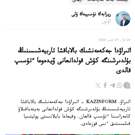
بيلىك جانە ساياسات
ايماق
ريزابەك نۇسىپبەك ۇلى
اۆتور
12:24, 07 تامىز 2026
اتىراۋدا جەكەمەنشىك بالاباقشا تاربيەشىسىنىڭ
بۇلدىرشىنگە كۇش قولدانعانى ۆيدەوعا ءتۇسىپ
قالدى
اتىراۋ. KAZINFORM - اتىراۋدا جەكەمەنشىك بالاباقشا
تاربيەشىسىنىڭ بۇلدىرشىنگە كۇش قولدانعانى بەينەباقىلاۋ
كامەراسىنا ءتۇسىپ قالعان. وقيعاعا بايلانىستى پوليتسيا
قىلمىستىق ءىس قوزعادى.