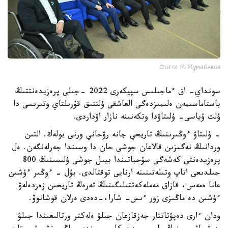
Фото: М.Жұмабеков
سونداي- اق ءماجىلىس سپيكەرى 2022 -جىلى پرەزيدەنتتىڭ
باستاماسىمەن ەلىمىزدەگى العاشقى ۇلتتىق قۇرىلتاي وتىرىسى دا
ۇلت ۇياسى- ۇلىتاۋدا وتكەنىنە نازار اۋداردى.
- ۇلىتاۋ ءوڭىرىنىڭ تاريحي جانە رۋحاني ورنى بولەك. التىن
وردانىڭ نەگىزىن قالاعان جوشى حان دا وسىندا جەرلەنگەن. ەل
پرەزيدەنتى كەشەگى سۇحباتىندا بيىل جوشى ۇلىسىنىڭ 800
جىلدىعى اتاپ وتىلەتىنىنە ارنايى توقتالدى. بۇل - ءوڭىر ءۇشىن
عانا ەمەس، قازاق مەملەكەتتىلىگىنىڭ تەرەڭ تاريحىن زەردەلەۋ
ءۇشىن دە ماڭىزى زور ءىس- شارا،-دەدى ەرلان قوشانوۆ.
ودان ءارى دەپۋتاتتار جەزقازعان جىلۋ ەلەكتر ورتالىعىندا جىلۋ