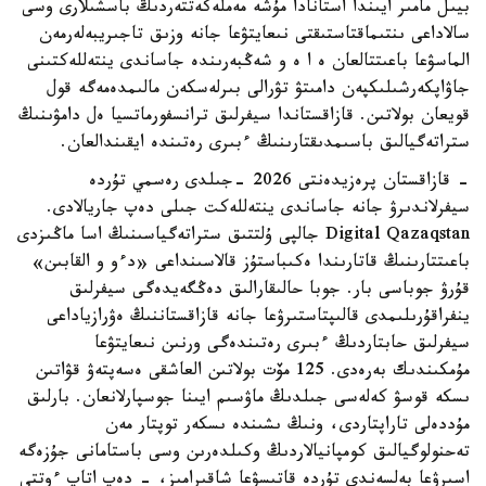
بيىل مامىر ايىندا استانادا مۇشە مەملەكەتتەردىڭ باسشىلارى وسى
سالاداعى ىنتىماقتاستىقتى نىعايتۋعا جانە وزىق تاجىريبەلەرمەن
الماسۋعا باعىتتالعان ە ا ە و شەڭبەرىندە جاساندى ينتەللەكتىنى
جاۋاپكەرشىلىكپەن دامىتۋ تۋرالى بىرلەسكەن مالىمدەمەگە قول
قويعان بولاتىن. قازاقستاندا سيفرلىق ترانسفورماتسيا ەل دامۋىنىڭ
ستراتەگيالىق باسىمدىقتارىنىڭ ءبىرى رەتىندە ايقىندالعان.
- قازاقستان پرەزيدەنتى 2026 -جىلدى رەسمي تۇردە
سيفرلاندىرۋ جانە جاساندى ينتەللەكت جىلى دەپ جاريالادى.
Digital Qazaqstan جالپى ۇلتتىق ستراتەگياسىنىڭ اسا ماڭىزدى
باعىتتارىنىڭ قاتارىندا ەكىباستۇز قالاسىنداعى «دءو و القابىن»
قۇرۋ جوباسى بار. جوبا حالىقارالىق دەڭگەيدەگى سيفرلىق
ينفراقۇرىلىمدى قالىپتاستىرۋعا جانە قازاقستاننىڭ ەۋرازياداعى
سيفرلىق حابتاردىڭ ءبىرى رەتىندەگى ورنىن نىعايتۋعا
مۇمكىندىك بەرەدى. 125 مۆت بولاتىن العاشقى ەسەپتەۋ قۋاتىن
ىسكە قوسۋ كەلەسى جىلدىڭ ماۋسىم ايىنا جوسپارلانعان. بارلىق
مۇددەلى تاراپتاردى، ونىڭ ىشىندە ىسكەر توپتار مەن
تەحنولوگيالىق كومپانيالاردىڭ وكىلدەرىن وسى باستامانى جۇزەگە
اسىرۋعا بەلسەندى تۇردە قاتىسۋعا شاقىرامىز، - دەپ اتاپ ءوتتى