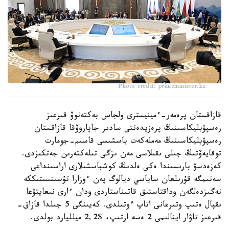
Photo credit: primeminister.kz
قازاقستان پرەمەر-ءمينيسترى ولجاس بەكتەنوۆ قىرعىز
رەسپۋبليكاسىنىڭ پرەزيدەنتى سادىر جاپاروۆقا قازاقستان
رەسپۋبليكاسىنىڭ مەملەكەت باسشىسى قاسىم-جومارت
توقايەۆتىڭ جىلى ىقىلاسى مەن ىزگى تىلەكتەرىن جەتكىزدى.
كەزەدسۋ بارىسىندا ەكى ەلدىڭ كوشباسشىلارى اراسىنداعى
سەنىمگە قۇرىلعان ساياسي ديالوگ پەن ءوزارا تۇسىنىستىككە
نەگىزدەلگەن وداقتاستىق قاتىناستاردى ودان ءارى نىعايتۋعا
ىقپال ەتىپ وتىرعانى اتاپ ءوتىلدى. كەيىنگى 5 جىلدا قازاق-
قىرعىز تاۋار اينالىمى 2 ەسە ارتىپ، $2,2 ميلليارد بولدى.