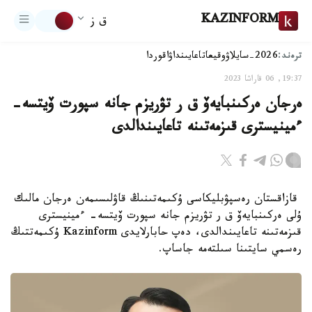
KAZINFORM
ق ز
ترەند:
2026-سايلاۋ
وقيعا
تاعايىنداۋ
اقوردا
19:37, 06 قاراشا 2023
ەرجان ەركىنبايەۆ ق ر تۋريزم جانە سپورت ۆيتسە-
ءمينيسترى قىزمەتىنە تاعايىندالدى
قازاقستان رەسپۋبليكاسى ۇكىمەتىنىڭ قاۋلىسىمەن ەرجان مالىك
ۇلى ەركىنبايەۆ ق ر تۋريزم جانە سپورت ۆيتسە- ءمينيسترى
قىزمەتىنە تاعايىندالدى، دەپ حابارلايدى Kazinform ۇكىمەتتىڭ
رەسمي سايتىنا سىلتەمە جاساپ.