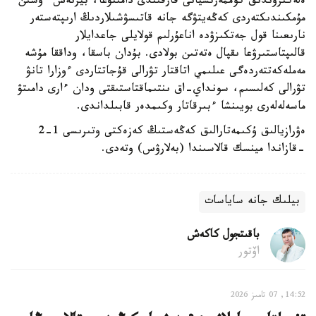
ەلەكتروندىق كوممەرتسيانى قارقىندى دامىتۋعا، بيزنەس ءۇشىن
مۇمكىندىكتەردى كەڭەيتۋگە جانە قاتىسۋشىلاردىڭ ارىپتەستەر
نارىعىنا قول جەتكىزۋدە اناعۇرلىم قولايلى جاعدايلار
قالىپتاستىرۋعا ىقپال ەتەتىن بولادى. بۇدان باسقا، وداققا مۇشە
مەملەكەتتەردەگى عىلىمي اتاقتار تۋرالى قۇجاتتاردى ءوزارا تانۋ
تۋرالى كەلىسىم، سونداي-اق ىنتىماقتاستىقتى ودان ءارى دامىتۋ
ماسەلەلەرى بويىنشا ءبىرقاتار وكىمدەر قابىلداندى.
ەۋرازيالىق ۇكىمەتارالىق كەڭەستىڭ كەزەكتى وتىرىسى 1-2
-قازاندا مينسك قالاسىندا (بەلارۋس) وتەدى.
بيلىك جانە ساياسات
باقىتجول كاكەش
اۆتور
14:52, 07 تامىز 2026