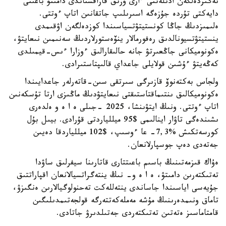
نەگىزدەلگەن ادىلەتتى ءارى وزىق قازاقستاندى دامىتۋ باعىتى
دايەكتى تۇردە جۇزەگە اسىرىلىپ جاتقانىن اتاپ ءوتتى.
ەلىمىزدىڭ جاڭا كونستيتۋتسياسىندا كوزدەلگەن اۋقىمدى
ينستيتۋتسيونالدىق رەفورمالار ينۆەستورلاردىڭ سەنىمىن نىعايتۋ،
ەكونوميكانى جاڭعىرتۋ جانە حالىقارالىق ءوزارا ءىس-قيمىلدى
كەڭەيتۋ ءۇشىن قولايلى جاعداي قالىپتاستىرادى.
ولجاس بەكتەنوۆ قازىرگى سىرتقى سىن-قاتەرلەر جاعدايىندا
ەكونوميكالىق ىنتىماقتاستىقتى نىعايتۋدىڭ ماڭىزى ارتا تۇسكەنىن
اتاپ ءوتتى. ونىڭ ايتۋىنشا، 2025 -جىلى ە ا ە و ەلدەرى
ىشىندەگى تاۋار اينالىمى $95 ميللياردتى قۇرادى. بيىل بۇل
كورسەتكىش %7,3- عا ءوسىپ، $102 ميللياردقا دەيىن
جەتەدى دەپ جوسپارلانعان.
ەۇاك قىزمەتىنىڭ باسىم باعىتتارى قاتارىنا سيفرلىق ساۋدا
تەتىكتەرىن دامىتۋ، ە ا ە و- نىڭ ينتەگراتسيالانعان اقپاراتتىق
جۇيەسى اياسىندا جاساندى ينتەللەكت تەحنولوگيالارىن ەنگىزۋ،
تاماق ونىمدەرىنىڭ مۇشە مەملەكەتتەرگە قولجەتىمدىلىگىن
قامتاماسىز ەتەتىن تەتىكتەردى جەتىلدىرۋ جاتادى.