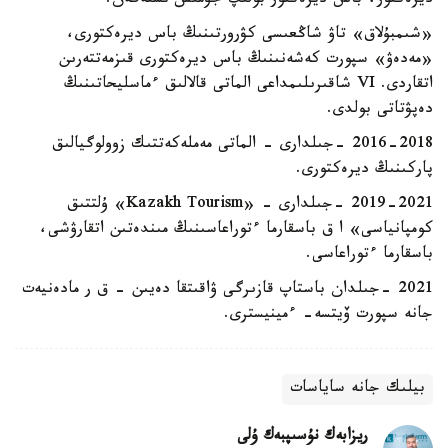
ديرەكتور، باس ديرەكتور بولىپ جۇمىس ىستەگەن.
«شىمبۇلاق» تاۋ شاڭعىسى كۋرورتىنىڭ باس ديرەكتورى،
«مەدەۋ» سپورت كەشەنىنىڭ باس ديرەكتورى قىزمەتتەرىن
اتقاردى. VI شاقىرىلىمداعى الماتى قالالىق ءماسليحاتىنىڭ
دەپۋتاتى بولدى.
2016-2018 -جىلدارى - الماتى مەملەكەتتىك زوولوگيالىق
پاركىنىڭ ديرەكتورى.
2019-2021 -جىلدارى - «Kazakh Tourism» ۇلتتىق
كومپانياسى» ا ق باسقارما ءتوراعاسىنىڭ مىندەتىن اتقارۋشى،
باسقارما ءتوراعاسى.
2021 -جىلدان باستاپ قازىرگى ۋاقىتقا دەيىن – ق ر مادەنيەت
جانە سپورت ۆيتسە- ءمينيسترى.
بيلىك جانە ساياسات
ريزابەك نۇسىپبەك ۇلى