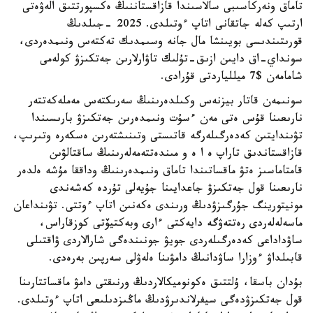
تاماق ونەركاسىبى سالاسىندا قازاقستاننىڭ ەكسپورتتىق الەۋەتى
ارتىپ كەلە جاتقانى اتاپ ءوتىلدى. 2025 -جىلدىڭ
قورىتىندىسى بويىنشا مال جانە وسىمدىك تەكتەس ونىمدەردى،
سونداي-اق دايىن ازىق-تۇلىك تاۋارلارىن جەتكىزۋ كولەمى
شامامەن $7 ميللياردتى قۇرادى.
سونىمەن قاتار بيزنەس وكىلدەرىنىڭ سەرىكتەس مەملەكەتتەر
نارىعىنا قۇس ەتى مەن ءسۇت ونىمدەرىن جەتكىزۋ بارىسىندا
تۋىندايتىن كەدەرگىلەرگە قاتىستى وتىنىشتەرىن ەسكەرە وتىرىپ،
قازاقستاندىق تاراپ ە ا ە و مىندەتتەمەلەرىنىڭ ساقتالۋىن
قامتاماسىز ەتۋ ماقساتىندا تاماق ونىمدەرىنىڭ وداققا مۇشە ەلدەر
نارىعىنا قول جەتكىزۋ جاعدايىنا جۇيەلى تۇردە كەشەندى
مونيتورينگ جۇرگىزۋدىڭ ورىندى ەكەنىن اتاپ ءوتتى. تۋىنداعان
ماسەلەلەردى رەتتەۋگە دايەكتى ءارى وبەكتيۆتى كوزقاراس،
ساۋداداعى كەدەرگىلەردى جويۋ جونىندەگى شارالاردى ۋاقتىلى
قابىلداۋ ءوزارا ساۋدانىڭ دامۋىنا ەلەۋلى سەرپىن بەرەدى.
بۇدان باسقا، ۇلتتىق ەكونوميكالاردىڭ ورنىقتى دامۋ ماقساتتارىنا
قول جەتكىزۋدەگى سيفرلاندىرۋدىڭ ماڭىزدىلىعى اتاپ ءوتىلدى.