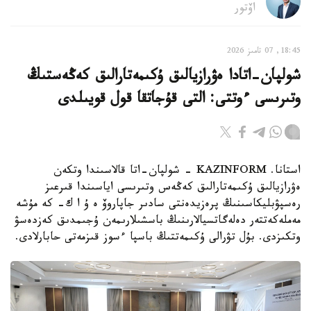
اۆتور
18:45, 07 تامىز 2026
شولپان-اتادا ەۋرازيالىق ۇكىمەتارالىق كەڭەستىڭ
وتىرىسى ءوتتى: التى قۇجاتقا قول قويىلدى
استانا. KAZINFORM - شولپان-اتا قالاسىندا وتكەن
ەۋرازيالىق ۇكىمەتارالىق كەڭەس وتىرىسى اياسىندا قىرعىز
رەسپۋبليكاسىنىڭ پرەزيدەنتى سادىر جاپاروۆ ە ۇ ا ك- كە مۇشە
مەملەكەتتەر دەلەگاتسيالارىنىڭ باسشىلارىمەن ۇجىمدىق كەزدەسۋ
وتكىزدى. بۇل تۋرالى ۇكىمەتتىڭ باسپا ءسوز قىزمەتى حابارلادى.