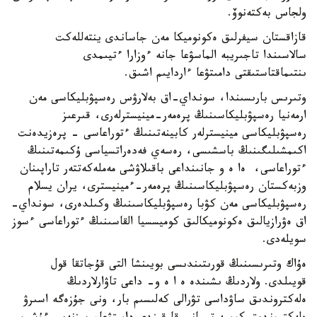
ولجاس بەكتەنوۆ.
قازاقستان سيفرلىق ەكونوميكا مەن جاساندى ينتەللەكت
سالاسىندا تاجىريبە الماسۋعا جانە ءوزارا ءتيىمدى
ىنتىماقتاستىقتى دامىتۋعا ءاردايىم اشىق.
وتىرىس بارىسىندا، سونداي-اق بەلارۋس رەسپۋبليكاسى مەن
ارمەنيا رەسپۋبليكاسىنىڭ پرەمەر-مينيسترلەرى، قىرعىز
رەسپۋبليكاسى مينيسترلەر كابينەتىنىڭ ءتوراعاسى - پرەزيدەنت
اكىمشىلىگىنىڭ باسشىسى، رەسەي فەدەراتسياسى ۇكىمەتىنىڭ
ءتوراعاسى، ەا ە و جانىنداعى باقىلاۋشى مەملەكەتتەر تاراپىنان
وزبەكستان رەسپۋبليكاسىنىڭ پرەمەر-ءمينيسترى، يران يسلام
رەسپۋبليكاسى مەن كۋبا رەسپۋبليكاسىنىڭ وكىلدەرى، سونداي-
اق ەۋرازيالىق ەكونوميكالىق كوميسسيا القاسىنىڭ ءتوراعاسى ءسوز
سويلەدى.
ەۇاك وتىرىسىنىڭ قورىتىندىسى بويىنشا التى قۇجاتقا قول
قويىلدى. ولاردىڭ ىشىندە ە ا ە و- داعى تاۋارلاردىڭ
ەلەكتروندىق ساۋداسى تۋرالى كەلىسىم بار، ونى جۇزەگە اسىرۋ