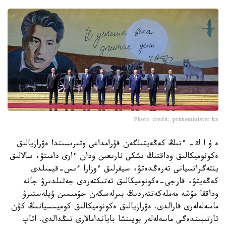
Photo credit: primeminister.kz
ە ۇ ا ك- ءتىڭ كەڭەيتىلگەن قۇرامداعى وتىرىسىندا ەۋرازيالىق
ەكونوميكالىق وداقتىڭ ىشكى نارىعىن ودان ءارى دامىتۋ، سالالىق
ينتەگراتسيانى تەرەڭدەتۋ، سيفرلىق ءوزارا ءىس-قيمىلدى
كەڭەيتۋ، قارجى-ەكونوميكالىق تەتىكتەردى جەتىلدىرۋ جانە
وداققا مۇشە مەملەكەتتەردىڭ بىرلەسكەن جۇمىسىن ۇيلەستىرۋ
ماسەلەلەرى قارالدى. ەۋرازيالىق ەكونوميكالىق كوميسسيانىڭ كۇن
تارتىبىندەگى ماسەلەلەر بويىنشا باياندامالارى تىڭدالدى. اتاپ