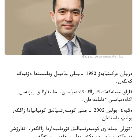
Фото: primeminister.kz
ەرجان ەركىنبايەۆ 1982 -جىلى جامبىل وبلىسىندا دۇنيەگە
كەلگەن.
قازاق مەملەكەتتىك زاڭ اكادەمياسىن، حالىقارالىق بيزنەس
اكادەمياسىن ءتامامداعان.
ەڭبەك جولىن 2002 -جىلى كوممەرتسيالىق كومپانيادا زاڭگەر
بولىپ باستاعان.
ءتۇرلى جىلدارى كوممەرتسيالىق قۇرىلىمداردا زاڭگەر، اتقارۋشى