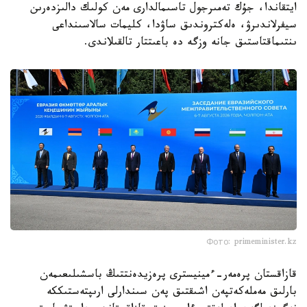
ايتقاندا، جۇك تەمىرجول تاسىمالدارى مەن كولىك دالىزدەرىن
سيفرلاندىرۋ، ەلەكتروندىق ساۋدا، كليمات سالاسىنداعى
ىنتىماقتاستىق جانە وزگە دە باعىتتار تالقىلاندى.
Фото: primeminister.kz
قازاقستان پرەمەر-ءمينيسترى پرەزيدەنتتىڭ باسشىلىعىمەن
بارلىق مەملەكەتپەن اشىقتىق پەن سىندارلى ارىپتەستىككە