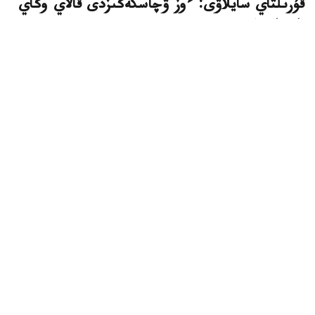
قۇرىلتاي سايلاۋى: ءوز ۋچاسكەڭىزدى قالاي وڭاي
تابۋعا بولادى
استانا. KAZINFORM - بيىل 23-تامىزعا بەلگىلەنگەن
قۇرىلتاي دەپۋتاتتارىن سايلاۋدا داۋىس بەرۋ ءۇشىن قازاقستان
ازاماتتارى ءوز سايلاۋ ۋچاسكەسىن الدىن الا بىلە الادى. بۇل
تۋرالى ورتالىق سايلاۋ كوميسسياسى حابارلادى.