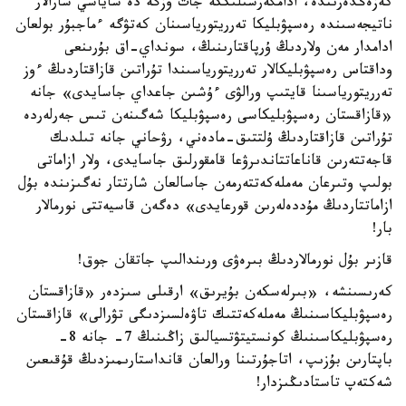
كەزەڭدەرىندە، ادامگەرشىلىككە جات وزگە دە ساياسي شارالار
ناتيجەسىندە رەسپۋبليكا تەرريتورياسىنان كەتۋگە ءماجبۇر بولعان
ادامدار مەن ولاردىڭ ۇرپاقتارىنىڭ، سونداي-اق بۇرىنعى
وداقتاس رەسپۋبليكالار تەرريتورياسىندا تۇراتىن قازاقتاردىڭ ءوز
تەرريتورياسىنا قايتىپ ورالۋى ءۇشىن جاعداي جاسايدى» جانە
«قازاقستان رەسپۋبليكاسى رەسپۋبليكا شەگىنەن تىس جەرلەردە
تۇراتىن قازاقتاردىڭ ۇلتتىق-مادەني، رۋحاني جانە تىلدىك
قاجەتتەرىن قاناعاتتاندىرۋعا قامقورلىق جاسايدى، ولار ازاماتى
بولىپ وتىرعان مەملەكەتتەرمەن جاسالعان شارتتار نەگىزىندە بۇل
ازاماتتاردىڭ مۇددەلەرىن قورعايدى» دەگەن قاسيەتتى نورمالار
بار!
قازىر بۇل نورمالاردىڭ بىرەۋى ورىندالىپ جاتقان جوق!
كەرىسىنشە، «بىرلەسكەن بۇيرىق» ارقىلى سىزدەر «قازاقستان
رەسپۋبليكاسىنىڭ مەملەكەتتىك تاۋەلسىزدىگى تۋرالى» قازاقستان
رەسپۋبليكاسىنىڭ كونستيتۋتسيالىق زاڭىنىڭ 7- جانە 8-
باپتارىن بۇزىپ، اتاجۇرتىنا ورالعان قانداستارىمىزدىڭ قۇقىعىن
شەكتەپ تاستادىڭىزدار!