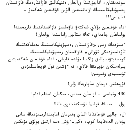
سوندىقتان، اتاجۇرتىنا ورالعان ەتنيكالىق قازاقتاردىڭ قازاقستان
رەسپۋبليكاسىنىڭ ازاماتتىعىن الۋىن قۇقىعىن شەكتەۋ -
قىلمىس!!!
ادام قۇقىعىن بۇلاي شەكتەۋ تاۋەلسىز قازاقستاننىڭ تاريحىندا
بولماعان جاعداي، تەك ستالين زامانىندا بولعان!
ءسىزدىڭ وسى «قازاقستان رەسپۋبليكاسىنىڭ مەملەكەتتىك
تاۋەلسىزدىگى تۋرالى» قازاقستان رەسپۋبليكاسىنىڭ
كونستيتۋتسيالىق زاڭىنا مۇلدە قايشى، ادام قۇقىعىن شەكتەيتىن
بىرلەسكەن بۇيرىققا قالاي، نە ءۇشىن قول قويعانىڭىزدى
تۇسىنبەي وتىرمىن!
قۇرمەتتى ەرجان ساپاربەك ۇلى!
430 وتباسى - از سان ەمەس، مىڭنان استام ادام!
بۇل - مەنىڭ قولىما تۇسكەندەرى عانا!
ال، جالپى قۇجاتتانا الماي وتىرعان اعايىندارىمىزدىڭ سانى
بۇدان الدەقايدا كوپ، ەكى-ءۇش ەسە ارتىق بولۋى مۇمكىن.