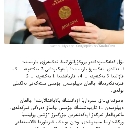
Фото: Мухтор Холдорбеков/Kazinform
بۇل كەلەڭسىزدكتەر پروكۋراتۋرانىڭ تەكسەرۋى بارىسىندا
انىقتالدى. تەكسەرۋ بارىسىندا بايقوڭىرداعى 2 مەكتەپتە – 3،
قازالىدا 3 مەكتەپتە – 4، قارماقشىدا 1 مەكتەپتە - 2
قىزمەتكەردىڭ جالعان ديپلوممەن جۇمىس ىستەگەنى بەلگىلى
بولدى.
«سونداي-اق سىرداريا اۋدانىنىڭ بالاباقشالارىندا جالعان
ديپلوممەن 11 تاربيەشىنىڭ جۇمىس جاساۋ دەرەگى تىركەلدى.
ماتەريالدار تەرگەۋ ارەكەتتەرىن جۇرگىزۋ ءۇشىن پوليتسيا
ورگاندارىنا جىبەرىلدى. ودان بولەك، قىزىلوردا قالاسىنداعى