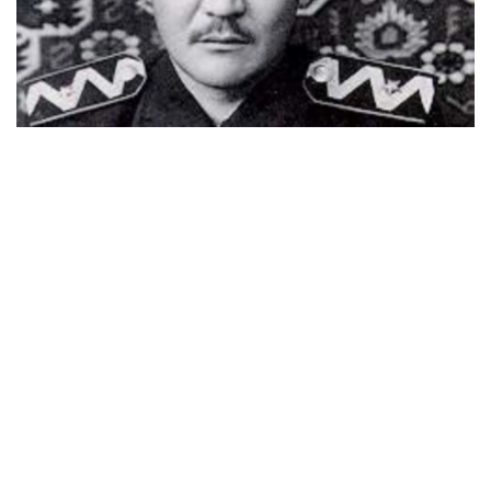
سۋرەت: اۆتوردىڭ جەكە ارحيۆىنەن الىندى
«يگىلىك پەن ىزگىلىكتى قايتسەم حالقىما ارنايمىن» دەپ
تىرلىكتەرىن تىنىمسىزدىقپەن شەگىپ جۇرگەن وسى شاڭىراق
اۋلەتتەرىندە ۇلى اكەلەرى اقتاي، جىلقىشى، ودان كەيىن ءوز
اكەسى سۇگىرباي وتسە، ەندىگى سالماق قارشاداي دالەلقاننىڭ
وزىنە تۇسپەسى بارما.
1906 -جىلى قوبدانىڭ (سىرت موڭعوليا) بايان-ولگەي
اۋدانىندا دۇنيە ەسىگىن اشقان دالەلقان اق وردالارىندا ۇنەمى
بولىپ تۇراتىن جەر داۋى مەن جەسىر داۋىنىڭ بىتىمدەرىنە،
ەلدىڭ ەرتەڭگى تىرلىگى جونىندەگى كەڭەستەرىنە قۇلاق ءتۇرىپ
ءوسىپ، ءسابي ساناسىنا وي ءتۇيىپ جەتىلسە، ال وقۋ جاسىنا