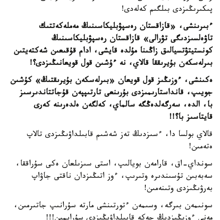
پىكىرىڭىزدى بىلگىم كەلەدى!
ءبىرىنشى، «قازاقستان رەسپۋبليكاسىنىڭ مەملەكەتتىك
تاۋەلسىزدىگى تۋرالى» قازاقستان رەسپۋبليكاسىنىڭ
كونستيتۋتسيالىق زاڭىنا مۇلدە قايشى، ادام قۇقىعىن شەكتەيتىن
بىرلەسكەن بۇيرىققا قالاي، نە ءۇشىن قول قويعانىڭىزدى؟!
ەكىنشى، ءوزىڭىز قول قويعان «بىرلەسكەن بۇيرىقتىڭ» كۇشىن
جويىپ، قانداستارىمىزدى بۇرىنعى تارتىپپەن قۇجاتتاندىرسىز
با، الدە، سەرگەلدەڭگە سالماي، كەلگەن ەلدەرىنە كەرى
قايتاسىز با؟!!
قالاي بولسا دا، ءسىزدىڭ تەز شەشىم قابىلداۋىڭىزدى تالاپ
ەتەمىن!
سونداي-اق، قارامەن بويالىپ، استى سىزىلعان ەكى سۇراققا،
سەبەبىن تۇسىندىرە وتىرىپ، ءوز اتىڭىزدان ناقتى جاۋاپ
بەرۋىڭىزدى وتىنەمىن!
سونىمەن بىرگە، وسىمەن ءتورتىنشى مارتە سۇرانىپ جاتىرمىن،
مەنى ءوزىڭىزدىڭ جەكە قابىلداۋىڭىزدى سۇرايمىن!!!