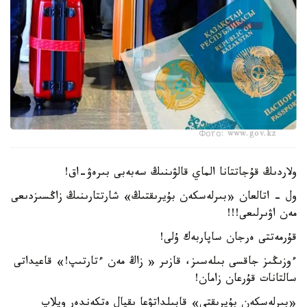
Фото: www.gov.kz
ولاردىڭ قۇجاتتانا الماي قالۋىنىڭ سەبەبى بىرەۋ-اق!
ول - اتالعان «بىرلەسكەن بۇيرىقتىڭ» شارتتارىنىڭ زاڭسىزدىعى
مەن اۋىرلىعى!!!
قۇرمەتتى ەرجان ساپاربەك ۇلى!
ءوزىڭىز جاقسى بىلەسىز، قازىر « زاڭ مەن ءتارتىپ!» قاعيداتى
سالتانات قۇرعان زامان!
«بىرلەسكەن بۇيرىقتى» قابىلداتۋعا ىقپال ەتكەندەر ويلاپ