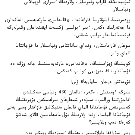
تىزىمدىككە قاراپ وتىرساق، ولاردىڭ ءبىرازى كوپبالالى
وتباسىلار.
وزدەرىنىڭ ايتۋلارىنا قاراعاندا، «قانداس» مارتەبەسىن العاندارى
دا جەتەرلىك ەكەن. ءبىر ءبولىمى ۇكىمەت ايقىنداعان وڭىرلەرگە
قونىستانعاندار بولىپ شىقتى.
سوعان قاراماستان، ونداي ساناتتاعى وتباسىلار دا قۇجاتتانا
الماي وتىر.
كوبىنىڭ ۆيزاسىنىڭ، «قانداس» مارتەبەسىنىڭ جانە وزگە دە
قۇجاتتارىنىڭ مەرزىمى ءوتىپ كەتكەن...
قۇرمەتتى ەرجان ساپاربەك ۇلى!
سىزگە ءوتىنىش، ەگەر، اتالعان 430 وتباسى سەكىلدى
اتاجۇرتىنا ورالىپ، سىزدەر شىعارعان بىرلەسكەن بۇيرىقتىڭ
كەسىرىنەن قۇجاتتانا الماي قالعان ەتنيكالىق قازاقتار وسى بەتى
قۇجاتتانا الماسا، وندا ولاردىڭ بۇل ماسەلەسىن قالاي شەشۋ
كەرەك دەپ ويلايسىز؟!
وسى سۇراققا بايلانىستى، مەنىڭ ءسىزدىڭ ويىڭىز بەن