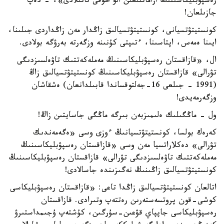
رەسپۋبليكاسىنىڭ ازاماتتىعىن الۋ حۇقى تانىلادى»، - دەپ
جازىلعان!
كونستيتۋتسيانى، كونستيتۋتسيالىق زاڭدار مەن زاڭداردى جىلىنا،
ايىنا ەمەس، اپتاسىنا، ءتىپتى كۇنىنە وزگەرتە بەرۋگە بولادى.
ال، «قازاقستان رەسپۋبليكاسىنىڭ مەملەكەتتىك تاۋەلسىزدىگى
تۋرالى» قازاقستان رەسپۋبليكاسىنىڭ كونستيتۋتسيالىق زاڭ
(1991 - جىلعى 16-جەلتوقساندا قابىلدانعان) ەشقاشان
وزگەرمەيدى!
ول - ماڭگىلىك ەلىمىزبەن بىرگە ماڭگى جاسايتىن زاڭ!
كەرەك بولسا، كونستيتۋتسيانىڭ ءوزى وسى «ەگەمەندىك
تۋرالى» دەكلاراتسيا مەن وسى «قازاقستان رەسپۋبليكاسىنىڭ
مەملەكەتتىك تاۋەلسىزدىگى تۋرالى» قازاقستان رەسپۋبليكاسىنىڭ
كونستيتۋتسيالىق زاڭىنىڭ نەگىزىندە جاسالادى!
اتالعان كونستيتۋتسيالىق زاڭدا تاعى: «قازاقستان رەسپۋبليكاسى
كوشى-قون پروتسەستەرىن رەتتەپ وتىرادى. قازاقستان
رەسپۋبليكاسى جاپپاي قۋعىن-سۇرگىن، كۇشتەپ ۇجىمداستىرۋ