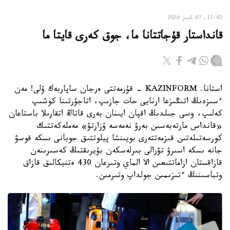
11:42, 07 تامىز 2026
قانداستار قۇجاتتانا ما، جوق كەرى قايتا ما
استانا. KAZINFORM - قۇرمەتتى ەرجان ساپاربەك ۇلى! مەن
ءسىزدىڭ اتىڭىزعا ارنايى حات جازىپ، اتاجۇرتىنا كوشىپ
كەلىپ، وسى جىلدىڭ اقپان ايىنان بەرى قاتاڭ اتقارىلا باستاعان
«قانداس مارتەبەسىن بەرۋ نەمەسە ۇزارتۋ» مەملەكەتتىك
كورسەتىلەتىن قىزمەتتەرى بويىنشا پيلوتتىق جوبانى ىسكە قوسۋ
جانە ىسكە اسىرۋ تۋرالى بىرلەسكەن بۇيرىقتىڭ كەسىرىنەن
قازاقستان ازاماتتىعىن الا الماي وتىرعان 430 ەتنيكالىق قازاق
وتباسىنىڭ ءتىزىمىن جولداپ وتىرمىن.