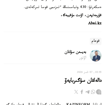
ەسكەرتۋ: 430 وتباسىنىڭ ءتىزىمى قوسا تىركەلدى.
قۇرمەتپەن، اۋىت مۇقيبەك،
Abai.kz
قوعام
بەيسەن سۇلتان
اۆتور
10:55, 07 تامىز 2026
دالەلقان سۇگىربايەۆ