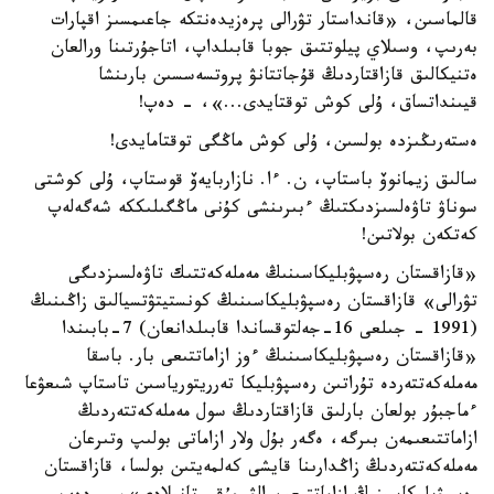
قالماسىن، «قانداستار تۋرالى پرەزيدەنتكە جاعىمسىز اقپارات
بەرىپ، وسىلاي پيلوتتىق جوبا قابىلداپ، اتاجۇرتىنا ورالعان
ەتنيكالىق قازاقتاردىڭ قۇجاتتانۋ پروتسەسسىن بارىنشا
قيىنداتساق، ۇلى كوش توقتايدى...»، - دەپ!
ەستەرىڭىزدە بولسىن، ۇلى كوش ماڭگى توقتامايدى!
سالىق زيمانوۆ باستاپ، ن. ءا. نازاربايەۆ قوستاپ، ۇلى كوشتى
سوناۋ تاۋەلسىزدىكتىڭ ءبىرىنشى كۇنى ماڭگىلىككە شەگەلەپ
كەتكەن بولاتىن!
«قازاقستان رەسپۋبليكاسىنىڭ مەملەكەتتىك تاۋەلسىزدىگى
تۋرالى» قازاقستان رەسپۋبليكاسىنىڭ كونستيتۋتسيالىق زاڭىنىڭ
(1991 - جىلعى 16-جەلتوقساندا قابىلدانعان) 7-بابىندا
«قازاقستان رەسپۋبليكاسىنىڭ ءوز ازاماتتىعى بار. باسقا
مەملەكەتتەردە تۇراتىن رەسپۋبليكا تەرريتورياسىن تاستاپ شىعۋعا
ءماجبۇر بولعان بارلىق قازاقتاردىڭ سول مەملەكەتتەردىڭ
ازاماتتىعىمەن بىرگە، ەگەر بۇل ولار ازاماتى بولىپ وتىرعان
مەملەكەتتەردىڭ زاڭدارىنا قايشى كەلمەيتىن بولسا، قازاقستان