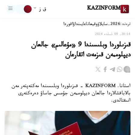
KAZINFORM
ق ز
ترەند:
2026-سايلاۋ
وقيعا
تاعايىنداۋ
اقوردا
20:14, 09 شىلدە 2024
قىزىلوردا وبلىسىندا 9 «مۇعالىم» جالعان
ديپلوممەن قىزمەت اتقارعان
استانا. KAZINFORM - قىزىلوردا وبلىسىندا مەكتەپتەر مەن
بالاباقشالاردا جالعان ديپلوممەن جۇمىس جاساۋ دەرەكتەرى
انىقتالدى.