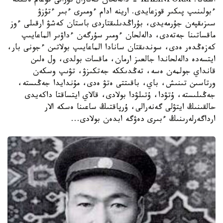
استانا. KAZINFORM - دالەلحان گەنارال تۋرالى قوعام ەكىگە
ءبولىنىپ پىكىر قوزعايدى. ارينە ادام ءومىرى ءبىر ءتۇزۋ
سىزىقپەن جۇرمەيدى، بۇراڭدىلىقتاردى باستان كەشۋ ارقىلى ءوز
ماقساتىنا جەتەدى، دالەلحان ءومىر سۇرگەن ءداۋىر الماعايىپ
كەزەڭدەر ەدى، سوندىقتان سانادا الماعايىپ بولاتىن ءجونى بار،
ايتسەدە دالەلحاندا جالعىز ارمان، ماقسات بولدى، ول ەلىن
قانداي جولمەن ەسە، تەڭدىككە جەتكىزۋ، تۋىپ وسكەن
ورتاسىن تىنىش، باي، باقىتتى ەتۋ ەدى، مۇندايدا جەڭىستە،
جەڭىلىستە، ۇتۋدا، ۇتىلۋدا بولادى، قالاي ايتساقتا داكەيدى
حالقىنىڭ ايتۋلى گەنەرالى، ۇرپاقتىڭ ساعىنا ەسكە الار
ارداگەرلەرىنىڭ ءبىرى دەۋگە ابدەن بولادى...