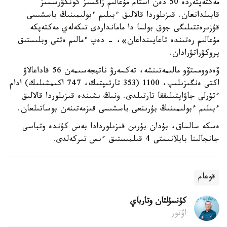
مەكتەپتەردە 50 دەن استام مۇعالىم زاڭسىز كونكۋرسسىز
قابىلدانعان. قىزىلوردا قالالىق ءبىلىم ءبولىمىنىڭ باسشىسى
قۇزىرەتتىلىگى جوق بولسا دا مامانداردى تىكەلەي مەكتەپكە
مۇعالىم رەتىندە تاعايىنداعان»، - دەپ ءمالىم ەتتى وبلىستىق
پروكۋراتۋرادان.
ۆەدوومستۆو مالىمەتىنشە، تەكسەرۋ ناتيجەسىمەن 56 قاداعالاۋ
اكتى ەنگىزىلىپ، 1100 (353 تارتىپتىك، 747 اكىمشىلىك) ادام
ءتۇرلى جاۋاپتىلىققا تارتىلدى. ونىڭ ىشىندە قىزىلوردا قالالىق
ءبىلىم ءبولىمىنىڭ بۇرىنعى باسشىسى قىزمەتىنەن بوساتىلعان.
ەسكە سالساق، بۇدان بۇرىن قىزىلوردادا بەس كۇندە وتباسى
جانجالىنا بايلانىستى 4 قىلمىستىق ءىس تىركەلدى.
قوعام
كۇنسۇلتان وتارباي
اۆتور