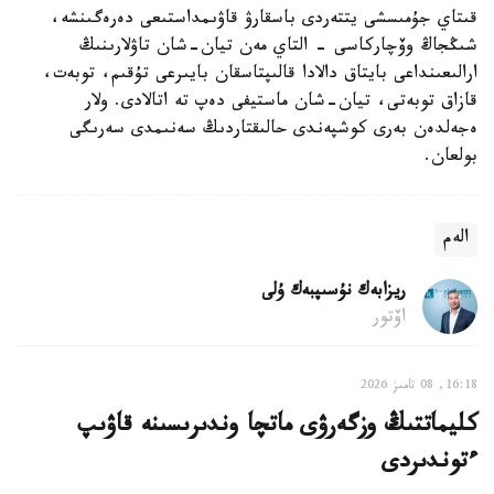
قىتاي جۇمىسشى يتتەردى باسقارۋ قاۋىمداستىعى دەرەگىنشە،
شىڭجاڭ وۆچاركاسى - التاي مەن تيان-شان تاۋلارىنىڭ
ارالىعىنداعى بايتاق دالادا قالىپتاسقان بايىرعى تۇقىم، توبەت،
قازاق توبەتى، تيان-شان ماستيفى دەپ تە اتالادى. ولار
ەجەلدەن بەرى كوشپەندى حالىقتاردىڭ سەنىمدى سەرىگى
بولعان.
الەم
ريزابەك نۇسىپبەك ۇلى
اۆتور
16:18, 08 تامىز 2026
كليماتتىڭ وزگەرۋى ماتچا وندىرىسىنە قاۋىپ
ءتوندىردى