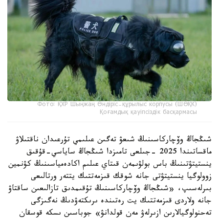
Фото: ҚХР Шыңжаң Өндіріс-құрылыс корпусы (ШӨҚК)
Қоғамдық қауіпсіздік басқармасы
شىڭجاڭ وۆچاركاسىنىڭ شىعۋ تەگىن عىلىمي تۇرعىدان ناقتىلاۋ
ماقساتىندا 2025 -جىلعى تامىزدا شىڭجاڭ ساياسي-قۇقىق
ينستيتۋتىنىڭ باس بولۋىمەن قىتاي عىلىم اكادەمياسىنىڭ كۋنمين
زوولوگيا ينستيتۋتى جانە شوقك قىزمەتتىك يتتەر ورتالىعى
بىرلەسىپ، «شىڭجاڭ وۆچاركاسىنىڭ تۇقىمدىق تازالىعىن ساقتاۋ
جانە ولاردى قىزمەتتىك يت رەتىندە ىرىكتەۋدىڭ نەگىزگى
تەحنولوگيالارىن ازىرلەۋ مەن قولدانۋ» جوباسىن ىسكە قوسقان