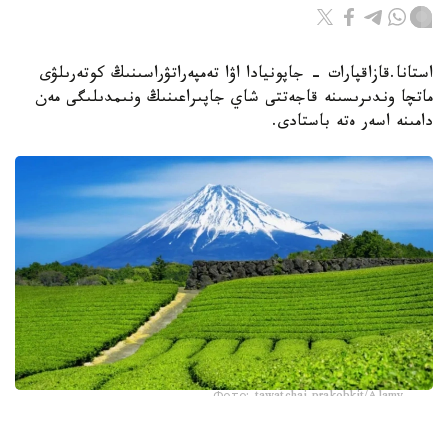
استانا.قازاقپارات - جاپونيادا اۋا تەمپەراتۋراسىنىڭ كوتەرىلۋى
ماتچا وندىرىسىنە قاجەتتى شاي جاپىراعىنىڭ ونىمدىلىگى مەن
دامىنە اسەر ەتە باستادى.
Фото: tawatchai prakobkit/Alamy