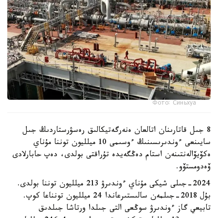
Фото: Синьхуа
8 جىل قاتارىنان اتالعان ەنەرگەتيكالىق رەسۋرستاردىڭ جىل
سايىنعى ءوندىرىسىنىڭ ءوسىمى 10 ميلليون توننا مۇناي
ەكۆيۆالەنتىنەن استام دەڭگەيدە تۇراقتى بولدى، دەپ حابارلادى
ۆەدومستۆو.
2024-جىلى شيكى مۇناي ءوندىرۋ 213 ميلليون توننا بولدى.
بۇل 2018-جىلمەن سالىستىرعاندا 24 ميلليون تونناعا كوپ.
تابيعي گاز ءوندىرۋ سوڭعى التى جىلدا ورتاشا جىلدىق