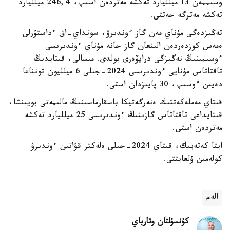
وسىممەن 13 ميلليارد تەكشە مەتردەن اسىپ، 246,4 ميلليارد
تەكشە مەترگە جەتتى.
تەڭىزدەگى مۇناي مەن گاز ءوندىرۋ، سونداي-اق ءداستۇرلى
ەمەس كوزدەردەن الىنعان گاز جانە مۇناي ءوندىرىسى
ءوسىمىنىڭ نەگىزگى درايۆەرى بولدى. مىسالى، قىتايدىڭ
تاقتاتاس مۇنايى ءوندىرىسى 2024-جىلى 6 ميلليون تونناعا
دەيىن ءوسىپ، 30 پايىزدان استى.
قىتاي مەملەكەتتىك ەنەرگەتيكا باسقارماسىنىڭ مالىمەتى بويىنشا،
قىتايداعى تاقتاتاس گازىنىڭ ءوندىرىسى 25 ميلليارد تەكشە
مەتردەن استى.
ايتا كەتەيىك، قىتاي 2024-جىلى ەلەكتر قۋاتىن ءوندىرۋ
كولەمىن ۇلعايتتى.
الەم
كۇنسۇلتان وتارباي