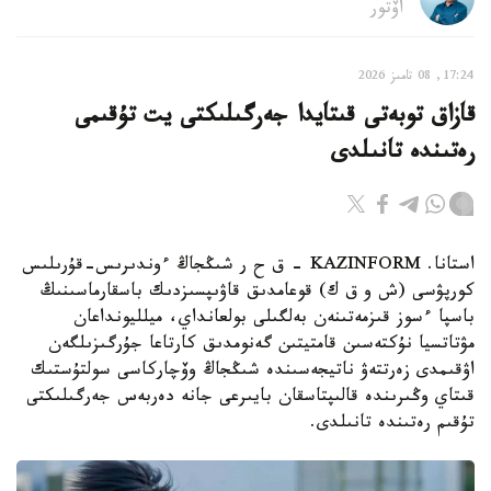
اۆتور
17:24, 08 تامىز 2026
قازاق توبەتى قىتايدا جەرگىلىكتى يت تۇقىمى
رەتىندە تانىلدى
استانا. KAZINFORM – ق ح ر شىڭجاڭ ءوندىرىس-قۇرىلىس
كورپۋسى (ش و ق ك) قوعامدىق قاۋىپسىزدىك باسقارماسىنىڭ
باسپا ءسوز قىزمەتىنەن بەلگىلى بولعانداي، ميلليونداعان
مۋتاتسيا نۇكتەسىن قامتيتىن گەنومدىق كارتاعا جۇرگىزىلگەن
اۋقىمدى زەرتتەۋ ناتيجەسىندە شىڭجاڭ وۆچاركاسى سولتۇستىك
قىتاي وڭىرىندە قالىپتاسقان بايىرعى جانە دەربەس جەرگىلىكتى
تۇقىم رەتىندە تانىلدى.