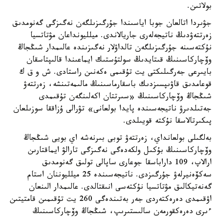
بولاتىن.
جۋىردا اتالعان جوبا اياسىندا جۇرگىزىلگەن نەگىزگى گەنومدىق
زەرتتەۋدىڭ ناتيجەلەرى جاريالاندى. ميلليونداعان مۋتاتسيا
نۇكتەسىنە جۇرگىزىلگەن تالداۋلار نەگىزىندە عالىمدار شىڭجاڭ
وۆچاركاسىنىڭ قىتايدىڭ سولتۇستىك ايماعىندا قالىپتاسقان
بايىرعى جەرگىلىكتى يت تۇقىمى ەكەنىن راستادى. ش و ق ك
قوعامدىق قاۋىپسىزدىك باسقارماسىنىڭ مالىمەتىنشە، زەرتتەۋ
شىڭجاڭ وۆچاركاسىنىڭ «سىرتتان اكەلىنگەن تۇقىمدى
جەتىلدىرۋ ناتيجەسىندە پايدا بولعانى» تۋرالى ۇزاققا سوزىلعان
پىكىرتالاسقا نۇكتە قويىلدى.
بەلگىلى بولعانداي، زەرتتەۋ توبى بىرنەشە اي بويى شىڭجاڭ
وۆچاركاسىنىڭ بۇكىل ولكەدەگى نەگىزگى تارالۋ ايماقتارىن
ارالاپ، 109 داراباسقا جوعارى ساپالى تولىق گەنومدىق
سەكۆەنيرلەۋ جۇرگىزدى. ناتيجەسىندە 25 ميلليوننان استام
گەنەتيكالىق مۋتاتسيا نۇكتەسى انىقتالدى. عالىمدار الىنعان
اۋقىمدى دەرەكتەردى جەر بەتىندەگى 260 يت تۇقىمىن قامتيتىن
ءىرى دەرەكقورمەن سالىستىرىپ، شىڭجاڭ وۆچاركاسىنىڭ