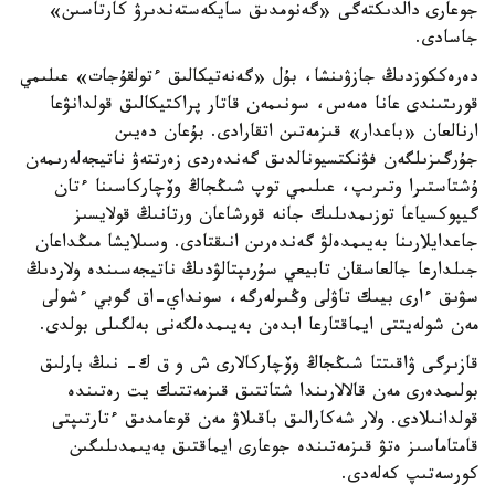
جوعارى دالدىكتەگى «گەنومدىق سايكەستەندىرۋ كارتاسىن»
جاسادى.
دەرەككوزدىڭ جازۋىنشا، بۇل «گەنەتيكالىق ءتولقۇجات» عىلىمي
قورىتىندى عانا ەمەس، سونىمەن قاتار پراكتيكالىق قولدانۋعا
ارنالعان «باعدار» قىزمەتىن اتقارادى. بۇعان دەيىن
جۇرگىزىلگەن فۋنكتسيونالدىق گەندەردى زەرتتەۋ ناتيجەلەرىمەن
ۇشتاستىرا وتىرىپ، عىلىمي توپ شىڭجاڭ وۆچاركاسىنا ءتان
گيپوكسياعا توزىمدىلىك جانە قورشاعان ورتانىڭ قولايسىز
جاعدايلارىنا بەيىمدەلۋ گەندەرىن انىقتادى. وسىلايشا مىڭداعان
جىلدارعا جالعاسقان تابيعي سۇرىپتالۋدىڭ ناتيجەسىندە ولاردىڭ
سۋىق ءارى بيىك تاۋلى وڭىرلەرگە، سونداي-اق گوبي ءشولى
مەن شولەيتتى ايماقتارعا ابدەن بەيىمدەلگەنى بەلگىلى بولدى.
قازىرگى ۋاقىتتا شىڭجاڭ وۆچاركالارى ش و ق ك- نىڭ بارلىق
بولىمدەرى مەن قالالارىندا شتاتتىق قىزمەتتىك يت رەتىندە
قولدانىلادى. ولار شەكارالىق باقىلاۋ مەن قوعامدىق ءتارتىپتى
قامتاماسىز ەتۋ قىزمەتىندە جوعارى ايماقتىق بەيىمدىلىگىن
كورسەتىپ كەلەدى.