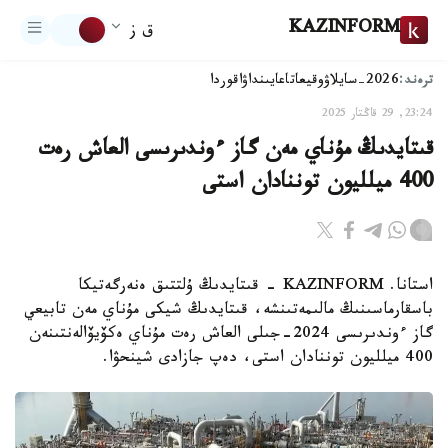
KAZINFORM
ق ز
ترەند:
2026-سايلاۋ
وقيعا
تاعايىنداۋ
اقوردا
23:24, 29 قاڭتار 2025
قىتايدىڭ مۇناي مەن گاز ءوندىرىسى العاش رەت
400 ميلليون توننادان استى
استانا. KAZINFORM - قىتايدىڭ ۇلتتىق ەنەرگەتيكا
باسقارماسىنىڭ مالىمەتىنشە، قىتايدىڭ شيكى مۇناي مەن تابيعي
گاز ءوندىرىسى 2024-جىلى العاش رەت مۇناي ەكۆيۆالەنتىنەن
400 ميلليون توننادان استى، دەپ جازادى شينحۋا.