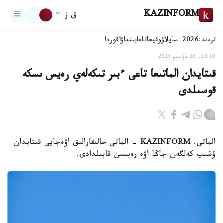
KAZINFORM
ق ز
ترەند:
2026-سايلاۋ
وقيعا
تاعايىنداۋ
اقوردا
13:10, 26 ماۋسىم 2025
قىتايدان الماتىعا تاعى ءبىر تىكەلەي رەيس ىسكە
قوسىلدى
الماتى. KAZINFORM - الماتى حالىقارالىق اۋەجايى قىتايدان
ۇشىپ كەلگەن جاڭا اۋە رەيسىن قابىلدادى.