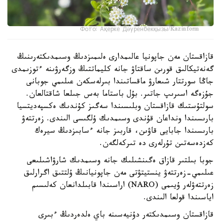
Фото: Ақерке Дәуренбекқызы/Kazinform
قازاقستان مەن جاپونيا عالىمدارى ەلىمىزدىڭ وسىمدىكتەرىنىڭ
گەنەتيكالىق قورىن ساقتاۋ جانە كليماتتىڭ وزگەرۋىنە ءتوزىمدى
جاڭا سورتتار شىعارۋ ماقساتىندا بىرلەسكەن عىلىمي جوبانى
جۇزەگە اسىرىپ جاتىر. بۇل باستاما بەس جىلعا شاقتالعان.
سولتۇستىك قازاقستان وبلىسىندا سەگىز كۇندىك ەكسپەديتسيا
بارىسىندا ونداعان قۇندى وسىمدىك ۇلگىسى الىندى. زەرتتەۋ
بارىسىندا جابايى قاۋىن، قاربىز جانە ءسابىزدىڭ سيرەك
كەزدەسەتىن تۇرلەرى دە تىركەلگەن.
جوبا بىلتىر قازاق ەگىنشىلىك جانە وسىمدىك شارۋاشىلىعى
عىلىمي-زەرتتەۋ ينستيتۋتى مەن جاپونيانىڭ ۇلتتىق اگرارلىق
زەرتتەۋلەر ۇيىمى (NARO) اراسىندا قابىلدانعان كەلىسىم
اياسىندا قولعا الىندى.
قازاقستان وسىمدىكتەر دۇنيەسىنە باي ەلدەردىڭ ءبىرى