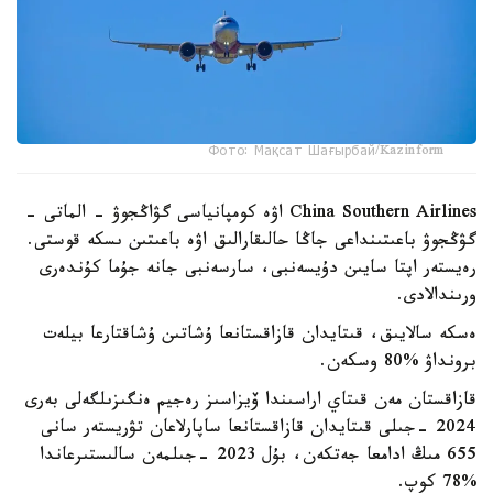
Фото: Мақсат Шағырбай/Kazinform
China Southern Airlines اۋە كومپانياسى گۋاڭجوۋ - الماتى -
گۋڭجوۋ باعىتىنداعى جاڭا حالىقارالىق اۋە باعىتىن ىسكە قوستى.
رەيستەر اپتا سايىن دۇيسەنبى، سارسەنبى جانە جۇما كۇندەرى
ورىندالادى.
ەسكە سالايىق، قىتايدان قازاقستانعا ۇشاتىن ۇشاقتارعا بيلەت
برونداۋ %80 وسكەن.
قازاقستان مەن قىتاي اراسىندا ۆيزاسىز رەجيم ەنگىزىلگەلى بەرى
2024 -جىلى قىتايدان قازاقستانعا ساپارلاعان تۋريستەر سانى
655 مىڭ ادامعا جەتكەن، بۇل 2023 -جىلمەن سالىستىرعاندا
%78 كوپ.