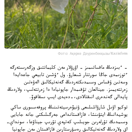
Фото: Ақерке Дәуренбекқызы/Kazinform
- ءبىزدىڭ ماقساتىمىز - اۋرۋلار مەن كليماتتىق وزگەرىستەرگە
ءتوزىمدى جاڭا سورتتار شىعارۋ. ول ءۇشىن تابيعي جاعدايدا
وسەتىن ۇقساس وسىمدىكتەردىڭ گەنەتيكالىق الەۋەتىن
زەرتتەيمىز. جينالعان تۇقىمدار جاپونيادا دا زەرتتەلىپ، ولاردىڭ
پايدالى گەندەرى انىقتالادى،-دەيدى ايىپ ىسقاقوۆ.
توكيو اۋىل شارۋاشىلىعى ۋنيۆەرسيتەتىنىڭ پروفەسسورى ساكي
يوشيدانىڭ ايتۋىنشا، قازاقستانداعى جەرگىلىكتى جانە جابايى
وسىمدىك تۇرلەرىن جويىلىپ كەتپەي تۇرىپ جيناۋعا، سونداي-
اق ولاردىڭ گەنەتيكالىق رەسۋرستارىن قازاقستان مەن جاپونيا