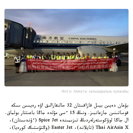
Фото: Алматы халықаралық әуежайы
بۇعان دەيىن بيىل قازاقستان 32 حالىقارالىق اۋە رەيسىن ىسكە
قوساتىنىن جازعانبىز. ونىڭ 15 ءسى مۇلدە جاڭا باعىتتار بولماق.
ال جاڭا لوۋكوستەرلەردىڭ تىزىمىندە Spice Jet (ءۇندىستان)،
Thai AirAsia X (تايلاند)، Easter Jet (وڭتۇستىك كورەيا)،