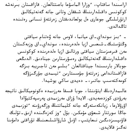
اراسىندا ساقتاپ، ءوزارا الماسۋعا باعىتتالعان. قازاقستان بىرنەشە
كوكونىس داقىلدارىنىڭ شىققان وتانى جانە گەنەتيكالىق
ارتۇرلىلىگى جوعارى ەل بولعاندىقتان زەرتتەۋ نىسانى رەتىندە
تاڭدالدى.
- ءبىز سونداي-اق ميانما، لاوس جانە ۆەتنام سياقتى
وڭتۇستىك-شىعىس ازيا ەلدەرىندە، سونداي-اق وزبەكستان
مەن قىرعىزستان سياقتى ورتالىق ازيا ەلدەرىندە كوكونىس
داقىلدارىنىڭ گەنەتيكالىق رەسۋرستارىن جينادىق. الدىڭعى
جوبالار بارىسىندا جيناقتالعان ءبىلىم مەن تاجىريبە بىزگە
قازاقستانداعى زەرتتەۋ جۇمىستارىن ءتيىمدى جۇرگىزۋگە
كومەكتەسىپ جاتىر،- دەيدى ساكي يوشيدا.
عالىمداردىڭ ايتۋىنشا، جوبا قىسقا مەرزىمدە ەكونوميكالىق ناتيجە
بەرۋدى كوزدەمەيدى. الايدا ۇزاق مەرزىمدى پەرسپەكتيۆادا
اۋرۋلارعا، زيانكەستەرگە جانە كليماتتىڭ وزگەرۋىنە ءتوزىمدى
جاڭا سورتتار شىعۋى مۇمكىن. بۇل ءوز كەزەگىندە ازىق-تۇلىك
قاۋىپسىزدىگىن نىعايتىپ، اۋىل شارۋاشىلىعىنىڭ تۇراقتى دامۋىنا
نەگىز قالايدى.