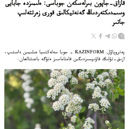
قازاق-جاپون بىرلەسكەن جوباسى: ەلىمىزدە جابايى
وسىمدىكتەردىڭ گەنەتيكالىق قورى زەرتتەلىپ
جاتىر
پەتروپاۆل. KAZINFORM - جوبا سەلەكتسيا عىلىمىن دامىتىپ،
ازىق-تۇلىك قاۋىپسىزدىگىن قامتاماسىز ەتۋگە باعىتتالعان.