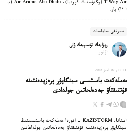
T’Way Air (وڭتۇستىك كورەيا)، Air Arabia Abu Dhabi (ب
ا ءا) بار.
سىرتقى ساياسات
ريزابەك نۇسىپبەك ۇلى
اۆتور
10:11, 09 تامىز 2026
مەملەكەت باسشىسى سينگاپۋر پرەزيدەنتىنە
قۇتتىقتاۋ جەدەلحاتىن جولدادى
استانا. KAZINFORM - اقوردا مەملەكەت باسشىسىنىڭ
سينگاپۋر پرەزيدەنتىنە قۇتتىقتاۋ جەدەلحاتىن جولداعانىن