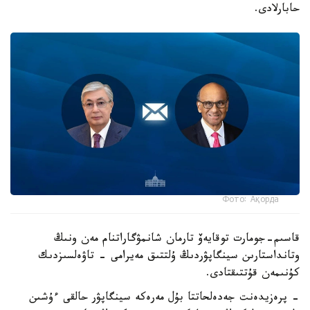
حابارلادى.
Фото: Ақорда
قاسىم-جومارت توقايەۆ تارمان شانمۋگاراتنام مەن ونىڭ
وتانداستارىن سينگاپۋردىڭ ۇلتتىق مەيرامى - تاۋەلسىزدىك
كۇنىمەن قۇتتىقتادى.
- پرەزيدەنت جەدەلحاتتا بۇل مەرەكە سينگاپۋر حالقى ءۇشىن