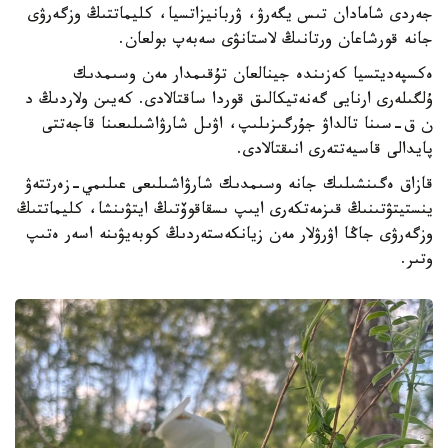
جەردى شامادان تىس يگەرۋ، ۋربانيزاتسيا، كليماتتىڭ وزگەرۋى
جانە قورشاعان ورتانىڭ لاستانۋى سەبەپ بولعان.
ەكسپەديتسيا كەزىندە جينالعان تۇقىمدار مەن وسىمدىك
ۇلگىلەرى ارنايى گەنەتيكالىق قوردا ساقتالادى. كەيىن ولاردىڭ د
ن ق-سىنا تالداۋ جۇرگىزىلىپ، اۋىل شارۋاشىلىعىنا قاجەتتى
پايدالى قاسيەتتەرى انىقتالادى.
قازاق ەگىنشىلىك جانە وسىمدىك شارۋاشىلىعى عىلىمي-زەرتتەۋ
ينستيتۋتىنىڭ قىزمەتكەرى ايىپ ىسقاقوۆتىڭ ايتۋىنشا، كليماتتىڭ
وزگەرۋى جاڭا اۋرۋلار مەن زيانكەستەردىڭ كوبەيۋىنە اسەر ەتىپ
وتىر.