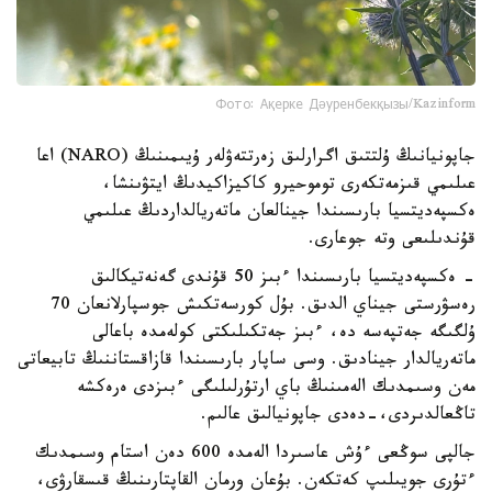
Фото: Ақерке Дәуренбекқызы/Kazinform
جاپونيانىڭ ۇلتتىق اگرارلىق زەرتتەۋلەر ۇيىمىنىڭ (NARO) اعا
عىلىمي قىزمەتكەرى توموحيرو كاكيزاكيدىڭ ايتۋىنشا،
ەكسپەديتسيا بارىسىندا جينالعان ماتەريالداردىڭ عىلىمي
قۇندىلىعى وتە جوعارى.
- ەكسپەديتسيا بارىسىندا ءبىز 50 قۇندى گەنەتيكالىق
رەسۋرستى جيناي الدىق. بۇل كورسەتكىش جوسپارلانعان 70
ۇلگىگە جەتپەسە دە، ءبىز جەتكىلىكتى كولەمدە باعالى
ماتەريالدار جينادىق. وسى ساپار بارىسىندا قازاقستاننىڭ تابيعاتى
مەن وسىمدىك الەمىنىڭ باي ارتۇرلىلىگى ءبىزدى ەرەكشە
تاڭعالدىردى،-دەدى جاپونيالىق عالىم.
جالپى سوڭعى ءۇش عاسىردا الەمدە 600 دەن استام وسىمدىك
ءتۇرى جويىلىپ كەتكەن. بۇعان ورمان القاپتارىنىڭ قىسقارۋى،