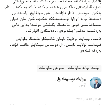
ۇلتتىق بىرلىكتىڭ، مەملەكەت دەربەستىگىنىڭ جانە ورنىقتى
دامۋدىڭ ايشىقتى بەلگىسى رەتىندە ەرەكشە مانگە يە ەكەنىن اتاپ
وتكەن. سونىمەن قاتار قازاقستان مەن سينگاپۋر اراسىنداعى
دوستىققا جانە ءوزارا تۇسىنىستىككە نەگىزدەلگەن سان قىرلى
ىنتىماقتاستىق قوس حالىقتىڭ يگىلىگى جولىندا ۇدايى دامي
بەرەتىنىنە سەنىم ءبىلدىردى،-دەلىنگەن اقپاراتتا.
قاسىم-جومارت توقايەۆ تارمان شانمۋگاراتنامنىڭ جاۋاپتى
قىزمەتىنە تولايىم تابىس، ال دوستاس سينگاپۋر حالقىنا قۇت-
بەرەكە تىلەدى.
بيلىك جانە ساياسات
سىرتقى ساياسات
ريزابەك نۇسىپبەك ۇلى
اۆتور
13:41, 07 تامىز 2026