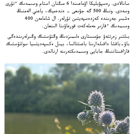
سانالادى. رەسپۋبليكا اۋماعىندا 6 مىڭنان استام وسىمدىك ءتۇرى
وسەدى. ونىڭ 500 گە جۋىعى - ەندەميك، ياعني الەمنىڭ
ەشبىر جەرىندە كەزدەسپەيتىن تۇرلەر. ال شامامەن 400
وسىمدىك ءقازىر مەملەكەت قورعاۋىنا الىنعان.
بىلتىر زەرتتەۋ جۇمىستارى ەلىمىزدىڭ وڭتۇستىك وڭىرلەرىندەگى
باۋ-باقشا داقىلدارىنا باعىتتالسا، بيىل ەكسپەديتسيا سولتۇستىك
قازاقستاننىڭ جابايى وسىمدىكتەرىنە ارنالدى.