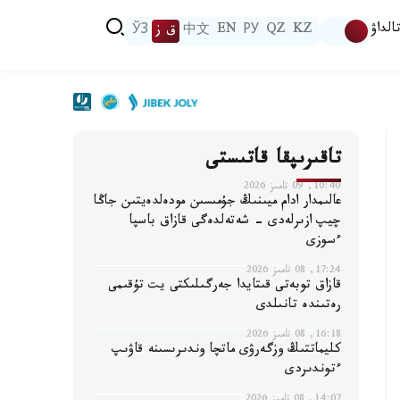
الداۋ
KZ
QZ
РУ
EN
中文
ق ز
ЎЗ
تاقىرىپقا قاتىستى
10:40, 09 تامىز 2026
عالىمدار ادام ميىنىڭ جۇمىسىن مودەلدەيتىن جاڭا
چيپ ازىرلەدى - شەتەلدەگى قازاق باسپا
ءسوزى
17:24, 08 تامىز 2026
قازاق توبەتى قىتايدا جەرگىلىكتى يت تۇقىمى
رەتىندە تانىلدى
16:18, 08 تامىز 2026
كليماتتىڭ وزگەرۋى ماتچا وندىرىسىنە قاۋىپ
ءتوندىردى