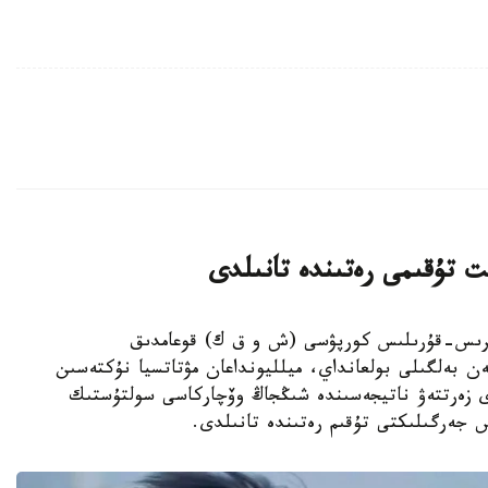
ت تۇقىمى رەتىندە تانىلدى
ىڭجاڭ ءوندىرىس-قۇرىلىس كورپۋسى (ش و ق ك) قوعامدىق
ەن بەلگىلى بولعانداي، ميلليونداعان مۋتاتسيا نۇكتەسىن
دى زەرتتەۋ ناتيجەسىندە شىڭجاڭ وۆچاركاسى سولتۇستىك
س جەرگىلىكتى تۇقىم رەتىندە تانىلدى.