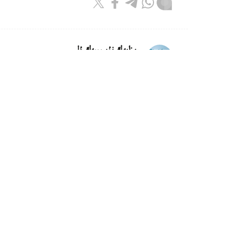
ريزابەك نۇسىپبەك ۇلى
اۆتور
16:18, 08 تامىز 2026
كليماتتىڭ وزگەرۋى ماتچا وندىرىسى
استانا.قازاقپارات - جاپونيادا اۋا تەمپەراتۋراسى
ونىمدىلىگى مەن دامىنە اسەر ەتە باستادى.