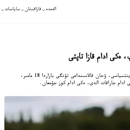
الەمدە
قازاقستان
ساياسات
ت
، ەكى ادام قازا تاپتى
استانا. KAZINFORM - قىتايدىڭ حۋبەي پروۆينتسياسى، ۋحان قالاسىنداعى تۇنگى بازاردا 18 مامىر،
دام جاراقات الدى، ەكى ادام كوز جۇمعان.