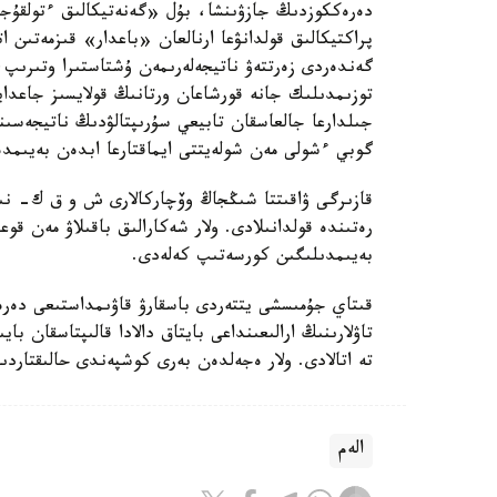
دەرەككوزدىڭ جازۋىنشا، بۇل «گەنەتيكالىق ءتولقۇج
پراكتيكالىق قولدانۋعا ارنالعان «باعدار» قىزمەتىن 
گەندەردى زەرتتەۋ ناتيجەلەرىمەن ۇشتاستىرا وتىرىپ
توزىمدىلىك جانە قورشاعان ورتانىڭ قولايسىز جاعدايل
جىلدارعا جالعاسقان تابيعي سۇرىپتالۋدىڭ ناتيجەسى
گوبي ءشولى مەن شولەيتتى ايماقتارعا ابدەن بەيىمدە
قازىرگى ۋاقىتتا شىڭجاڭ وۆچاركالارى ش و ق ك- نىڭ 
رەتىندە قولدانىلادى. ولار شەكارالىق باقىلاۋ مەن قوع
بەيىمدىلىگىن كورسەتىپ كەلەدى.
قىتاي جۇمىسشى يتتەردى باسقارۋ قاۋىمداستىعى دە
تاۋلارىنىڭ ارالىعىنداعى بايتاق دالادا قالىپتاسقان 
تە اتالادى. ولار ەجەلدەن بەرى كوشپەندى حالىقتار
الەم