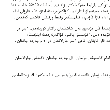
قالاسىنىڭ تسياوكوۋ اۋدانى، چۋنجەن كوشەسىندەگى تۇنگى بازاردا جەرگىلىكتى ۋاقىتپەن ساعات 22:00 شاماسىندا
نەشە بەينەجازبا تارادى. كۋاگەرلەردىڭ ايتۋىنشا، قارۋلى ادام
ادام قازا تاۋىپ، قىلمىسكەر وقيعا ورنىنان قاشىپ كەتكەن.
رنىندا قان ىزدەرى مەن شاشىلعان زاتتار كورىنەدى. ءبىر ەر
ن كۇيدە ەس-ءتۇسسىز جاتىر. كۋاگەرلەردىڭ ايتۋىنشا،
 قازا تاپقان. تاعى ءبىر جارالانعان ەر ادام جەردە جاتقان،
ادام كاسىپكەر بولعان، ال جەردە جاتقان ەكىنشى جارالانعان
اسىلىمىنىڭ حابارلاۋىنشا، ۋحان قالاسىنىڭ پوليتسياسى قىلمىسكەردىڭ ۇستالعانىن