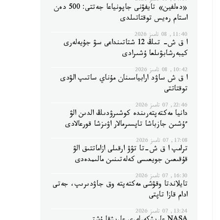
14:07, 08 تامىز 2026
«دەلفين» تايفۋنى جاپونياعا جەتتى: 500 دەن
استام رەيس توقتاتىلدى
11:40, 08 تامىز 2026
ا ق ش- تىڭ 12 شتاتىنداعى سۋ جۇيەلەرى
كيبەرشابۋىلعا ۇشىرادى
10:42, 08 تامىز 2026
ا ق ش ساۋد ارابياسىنان مۇناي ساتىپ الۋدى
توقتاتتى
22:46, 07 تامىز 2026
دانيا مەكتەپتەرىندە كوشىرۋدىڭ الدىن الۋ
ءۇشىن جازباشا تاپسىرمالار اۋىزشا قورعالادى
17:08, 07 تامىز 2026
ترامپ ا ق ش-تا تۋۋ ارقىلى ازاماتتىق الۋ
قۇقىعىن جويعىسى كەلەتىنىن مالىمدەدى
16:30, 07 تامىز 2026
تايلاندتا وقۋشى مەكتەپتە وق جاۋدىرىپ، جەتى
ادام قازا تاپتى
13:24, 07 تامىز 2026