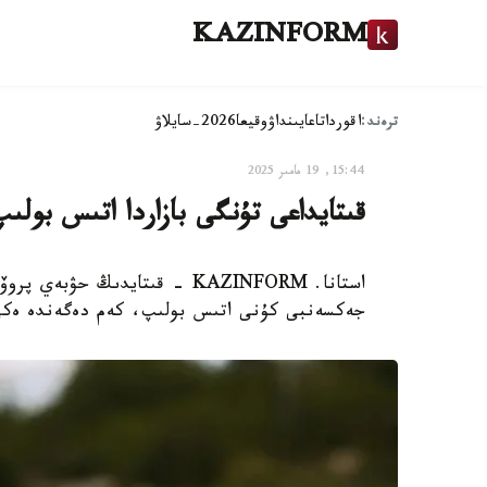
KAZINFORM
ترەند:
اقوردا
تاعايىنداۋ
وقيعا
2026-سايلاۋ
15:44, 19 مامىر 2025
قىتايداعى تۇنگى بازاردا اتىس بولىپ
جەكسەنبى كۇنى اتىس بولىپ، كەم دەگەندە ەكى ا