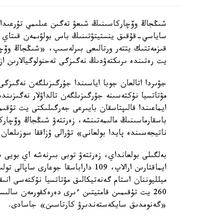
ساياسي-قۇقىق ينستيتۋتىنىڭ باس بولۋىمەن قىتاي عى
قىزمەتتىك يتتەر ورتالىعى بىرلەسىپ، «شىڭجاڭ وۆچا
يت رەتىندە ىرىكتەۋدىڭ نەگىزگى تەحنولوگيالارىن از
جۋىردا اتالعان جوبا اياسىندا جۇرگىزىلگەن نەگىزگى
مۋتاتسيا نۇكتەسىنە جۇرگىزىلگەن تالداۋلار نەگىزىن
ايماعىندا قالىپتاسقان بايىرعى جەرگىلىكتى يت تۇق
باسقارماسىنىڭ مالىمەتىنشە، زەرتتەۋ شىڭجاڭ وۆچار
ناتيجەسىندە پايدا بولعانى» تۋرالى ۇزاققا سوزىلعان 
بەلگىلى بولعانداي، زەرتتەۋ توبى بىرنەشە اي بويى
ميلليوننان استام گەنەتيكالىق مۋتاتسيا نۇكتەسى انى
260 يت تۇقىمىن قامتيتىن ءىرى دەرەكقورمەن سا
«گەنومدىق سايكەستەندىرۋ كارتاسىن» جاسادى.