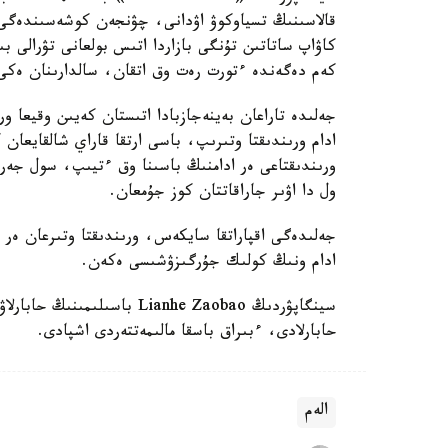
كاۋاپ ساتاتىن تۇنگى بازاردا اتىس بولعانى تۋرالى بىر
كەم دەگەندە ءتورت رەت وق اتقان، سالدارىنان ەكى 
جەلىدە تاراعان بەينەجازبادا اتىستان كەيىن وقيعا و
ادام ورىندىقتا وتىرىپ، باسى ارتقا قاراي شالقايعا
ورىندىقتاعى ەر ادامنىڭ باسىنا وق ءتيىپ، سول جەردە
ول دا اۋىر جاراقاتتان كوز جۇمعان.
جەلىدەگى اقپاراتقا سايكەس، ورىندىقتا وتىرعان ەر 
ادام ونىڭ كولىك جۇرگىزۋشىسى ەكەن.
سينگاپۋردىڭ Lianhe Zaobao ب
حابارلادى، ءبىراق باسقا مالىمەتتەردى اشپادى.
الەم