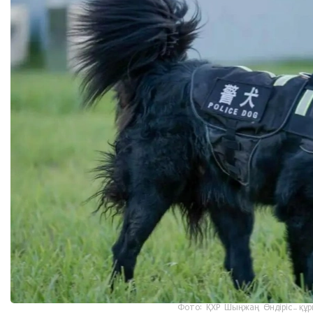
Фото: ҚХР Шыңжаң Өндіріс-құр