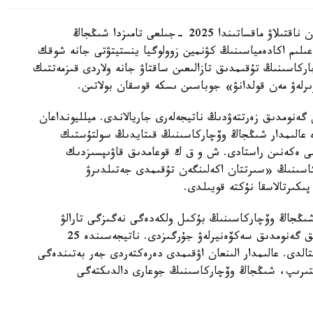
شىڭجاڭ وۆچاركاسىنىڭ شىعۋ تەگىن عىلىمي تۇرعىدان ناقتىلاۋ ماقساتىندا 2025 -جىلعى تامىزدا شىڭجاڭ
لىم اكادەمياسىنىڭ كۋنمين زوولوگيا ينستيتۋتى جانە شوقك
ركاسىنىڭ تۇقىمدىق تازالىعىن ساقتاۋ جانە ولاردى قىزمەتتىك
ىرلەۋ مەن قولدانۋ» جوباسىن ىسكە قوسقان بولاتىن.
 گەنومدىق زەرتتەۋدىڭ ناتيجەلەرى جاريالاندى. ميلليونداعان
دە عالىمدار شىڭجاڭ وۆچاركاسىنىڭ قىتايدىڭ سولتۇستىك
ىمى ەكەنىن راستادى. ش و ق ك قوعامدىق قاۋىپسىزدىك
كاسىنىڭ «سىرتتان اكەلىنگەن تۇقىمدى جەتىلدىرۋ
پىكىرتالاسقا نۇكتە قويىلدى.
 شىڭجاڭ وۆچاركاسىنىڭ بۇكىل ولكەدەگى نەگىزگى تارالۋ
ايماقتارىن ارالاپ، 109 داراباسقا جوعارى ساپالى تولىق گەنومدىق سەكۆەنيرلەۋ جۇرگىزدى. ناتيجەسىندە 25
قتالدى. عالىمدار الىنعان اۋقىمدى دەرەكتەردى جەر بەتىندەگى
لىستىرىپ، شىڭجاڭ وۆچاركاسىنىڭ جوعارى دالدىكتەگى