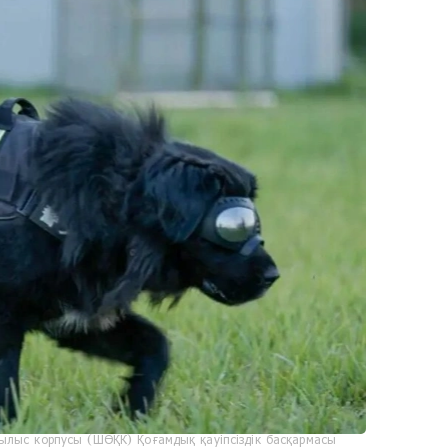
ылыс корпусы (ШӨҚК) Қоғамдық қауіпсіздік басқармасы