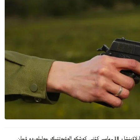
سينگاپۋردىڭ «Lianhe Zaobao» باسىلىمىنىڭ حابارلاۋىنشا، 18-مامىر كۇنى كەشكە الەۋمەتتىك جەلىلەردە ۋحان