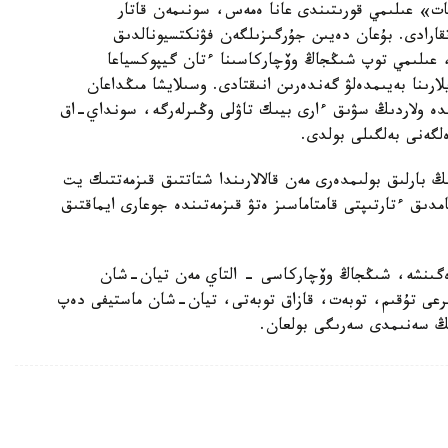
ات» عىلىمي قورىتىندى عانا ەمەس، سونىمەن قاتار
اتقارادى. بۇعان دەيىن جۇرگىزىلگەن فۋنكتسيونالدىق
، عىلىمي توپ شىڭجاڭ وۆچاركاسىنا ءتان گيپوكسياعا
ارىنا بەيىمدەلۋ گەندەرىن انىقتادى. وسىلايشا مىڭداعان
ندە ولاردىڭ سۋىق ءارى بيىك تاۋلى وڭىرلەرگە، سونداي-اق
لگەنى بەلگىلى بولدى.
بارلىق بولىمدەرى مەن قالالارىندا شتاتتىق قىزمەتتىك يت
امدىق ءتارتىپتى قامتاماسىز ەتۋ قىزمەتىندە جوعارى ايماقتىق
رەگىنشە، شىڭجاڭ وۆچاركاسى - التاي مەن تيان-شان
بايىرعى تۇقىم، توبەت، قازاق توبەتى، تيان-شان ماستيفى دەپ
دىڭ سەنىمدى سەرىگى بولعان.