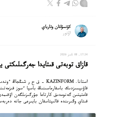
كۇنسۇلتان وتارباي
اۆتور
17:24, 08 تامىز 2026
قازاق توبەتى قىتايدا جەرگىلىكتى ي
استانا. KAZINFORM – ق ح ر ش
قاۋىپسىزدىك باسقارماسىنىڭ باسپا ءسوز قىزمەتىن
قامتيتىن گەنومدىق كارتاعا جۇرگىزىلگەن اۋقىم
قىتاي وڭىرىندە قالىپتاسقان بايىرعى جانە دەربە