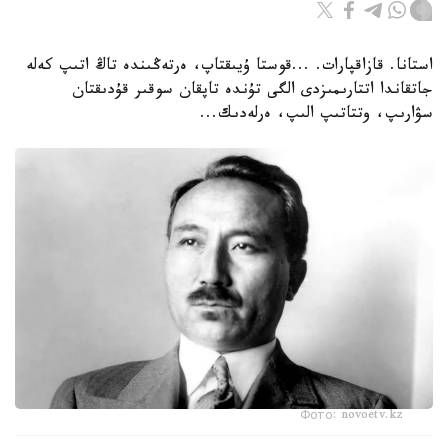
استانا. قازاقپارات. ...قوستا ۇيىقتاپ، ەرتەڭىندە تاڭ اتىپ كەلە
جاتقاندا اتتارىمىزدى الگى تۇندە تاپقان سوقىر قۇدىقتان
سۋارىپ، وتتاتىپ الىپ، ەرلەدىك...
Фото: novoetv.kz