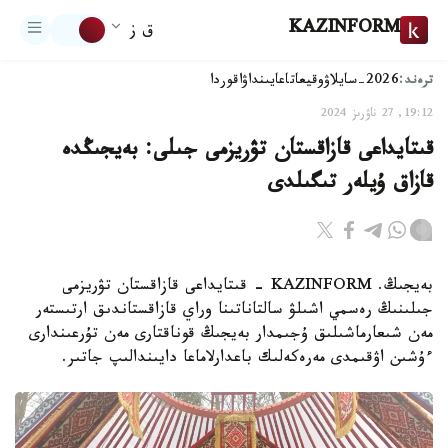
KAZINFORM
ق ز
ترەند:
2026-سايلاۋ
وقيعا
تاعايىنداۋ
اقوردا
19:12, 27 ناۋرىز 2024
قىتايداعى قازاقستان تۋريزمى جىلى: بەيجىڭدە
قازاق ۇيلەر تىگىلدى
بەيجىڭ. KAZINFORM - قىتايداعى قازاقستان تۋريزمى
جىلىنىڭ رەسمي اشىلۋ سالتاناتىنا وراي قازاقستاندىق ارتىستەر
مەن شىعارماشىلىق ۇجىمدار بەيجىڭ قوناقتارى مەن تۇرعىندارى
ءۇشىن اۋقىمدى مەرەكەلىك باعدارلاماعا دايىندالىپ جاتىر.