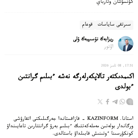
كۇنسۇلتان وتارباي
سىرتقى ساياسات
قوعام
ريزابەك نۇسىپبەك ۇلى
اۆتور
17:51, 08 تامىز 2026
اكىمدىكتەر تالاپكەرلەرگە نەشە ءبىلىم گرانتىن
ءبولدى
استانا. KAZINFORM - قازاقستاندا جەرگىلىكتى اتقارۋشى
ورگاندار بولەتىن مەملەكەتتىك ءبىلىم بەرۋ گرانتتارىن تاعايىنداۋ
كونكۋرسىنا ءوتىنىش قابىلداۋ باستالدى.