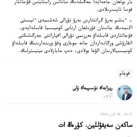
بار بولعان جاعدايدا جەڭىلدىك ساناتىن راستايتىن قۇجاتتار
قوسا تاپسىرىلادى.
- ءبىلىم بەرۋ گرانتتارىن بەرۋ تۋرالى شەشىمدى ءتيىستى
اكىمدىك جانىنان قۇرىلعان ارنايى كوميسسيا قابىلدايدى.
قۇجاتتاردى قابىلداۋ مەرزىمى تۋرالى اقپاراتتى جەرگىلىكتى
اتقارۋشى ورگانداردان جانە جوعارى وقۋ ورىندارىنىڭ قابىلداۋ
كوميسسيالارىنان الۋعا بولادى، دەپ حابارلادى مينيسترلىك.
قوعام
ريزابەك نۇسىپبەك ۇلى
اۆتور
15:12, 08 تامىز 2026
ساكەن سەيفۋللين. كۇرەڭ ات