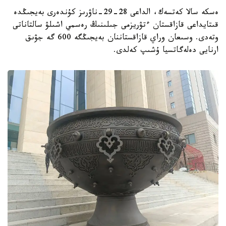
ەسكە سالا كەتسەك، الداعى 28-29-ناۋرىز كۇندەرى بەيجىڭدە
قىتايداعى قازاقستان ءتۋريزمى جىلىنىڭ رەسمي اشىلۋ سالتاناتى
وتەدى. وسىعان وراي قازاقستاننان بەيجىڭگە 600 گە جۋىق
ارنايى دەلەگاتسيا ۇشىپ كەلدى.