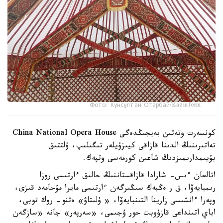
Фото: Күнсұлтан Отарбай/Kazinform
كونسەرت وتەتىن بەيجىڭدەگى China National Opera House
تەاتىرىنىڭ الدىنا قازاقى كيىزۇيلەر تىگىلىپ، ۇلتتىق
بۇيىمدارىمىزدىڭ شاعىن كورمەسى وتپەك.
اتالعان ءىس- شارادا قازاقستاننىڭ حالىق ءارتىسى روزا
رىمبايەۆا، ق ر ەڭبەك سىڭىرگەن ءارتىسى مايرا مۇحامەد قىزى،
وپەرا ءانشىسى زارينا التىنبايەۆا، « ۇلىتاۋ» ەتنو- روك توبى،
اباي اتىنداعى قازۇوبت حور ۇجىمى، «سەرپەر» جانە «سازگەن