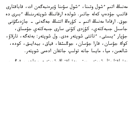
مەنىڭ اتىم ءشول وتىنا، ءشول سۋىنا ۇيرەنبەگەن ات، قاباقتارى
قاتىپ جۇدەپ كەلە جاتىر. شولدە ارقانىڭ شوپتەرىنىڭ ءبىرى دە
جوق. ارقادا مەنىڭ اتىم - كۇرەڭ اتتىڭ جەگەنى - جازدىگۇنى
جاسىل جىبەكتەي، كۇزدى كۇنى سارى جىبەكتەي جۇمساق،
جۇپار ءيىستى، ءتاتتى شوپتەر ەدى. ول شوپتەر: بەتەگە، تارلاۋ،
كوك جۋسان، قارا جۋسان، جوڭىشقا، قياق، بيدايىق، كودە،
شالعىن، ميا، مايسا جانە تولىپ جاتقان ادەمى شوپتەر.
بەتپاقتا بۇل شوپتەر جوق. بەتپاقتىڭ شوپتەرى سەلدىر، قوڭىر،
سۇر، قۋارعان، سوياۋلانعان قاتتى، قوڭىرسۇر وسىمدىك. ول
شوپتەر: سوياۋ جۋسان، قارا قوڭىر جۋسان، يزەن، ەبەلەك.
راس، كوكپەك پەن جۋسان ارقادا دا بار. بەتپاقتا دا بار.
ارقانىڭ سۋى كوبىنەسە تۇشى، ءتاتتى، تۇنىق سۋ جانە ونداي
سۋلار كوپ. ۇلكەن شالقار ايدىن كولدەر، ۇزىن اققان وزەندەر،
تاۋدان، ادىردان سىلدىراپ اققان كۇمىس سۋلى بۇلاقتار، كوك
شالعىندى، ءمولدىر سۋلى تومارلار ءتاتتى سۋىق سۋلى قۇدىقتار
ارقانىڭ جان- جانۋارلارىنىڭ سۇيگەن، ۇيرەنگەن سۋسىنى.
بەتپاقتا سۋ سيرەك كەزدەسەدى. ول سۋدىڭ ءوزى تاپشى جانە