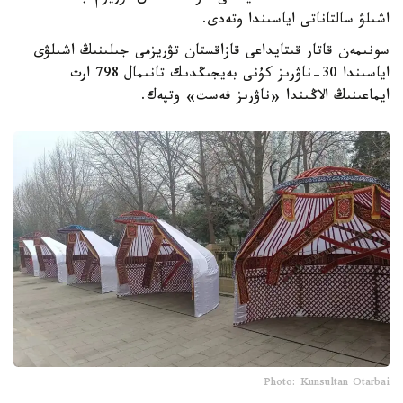
اشىلۋ سالتاناتى اياسىندا وتەدى.
سونىمەن قاتار قىتايداعى قازاقستان تۋريزمى جىلىنىڭ اشىلۋى
اياسىندا 30-ناۋرىز كۇنى بەيجىڭدىك تانىمال 798 ارت
ايماعىنىڭ الاڭىندا «ناۋرىز فەست» وتپەك.
Photo: Kunsultan Otarbai