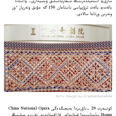
سازى» انسامبلدەرىنىڭ شىعارماشىلىق ۇجىمدارى، «استانا
بالەت» بالەت ترۋپپاسى باستاعان 150 گە جۋىق ونەرپاز ءوز
ونەرىن ورتاعا سالادى.
Фото: Күнсұлтан Отарбай/Kazinform
كونسەرت 29 -ناۋرىزدا بەيجىڭدەگى China National Opera
House ساحناسىندا قىتايداعى قازاقستاندىق تۋريزم جىلىنىڭ