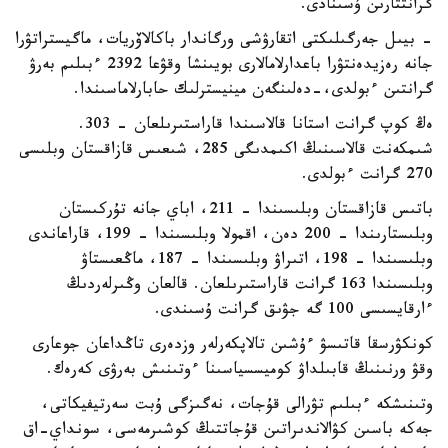
گرانتتارىن ۇسىنادى.
- بيىل جەرگىلىكتى اتقارۋشى ورگاندار باكالاۆريات، ماگيستراتۋرا
جانە رەزيدەنتۋرا باعدارلامالارى بويىنشا وقۋعا 2392 ءبىلىم بەرۋ
گرانتىن ءبولدى،-دەلىنگەن مينيسترلىك حابارلاماسىندا.
ەڭ كوپ گرانت استانا قالاسىندا قاراستىرىلعان - 303.
شىمكەنت قالاسىنىڭ اكىمدىگى 285، شىعىس قازاقستان وبلىسى
270 گرانت ءبولدى.
باتىس قازاقستان وبلىسىندا – 211، اباي جانە تۇركىستان
وبلىستارىندا – 200 دەن، اقمولا وبلىسىندا – 199، قاراعاندى
وبلىسىندا – 198، اتىراۋ وبلىسىندا – 187، ماڭعىستاۋ
وبلىسىندا 163 گرانت قاراستىرىلعان. قالعان وڭىرلەردىڭ
ءارقايسىسى 100 گە جۋىق گرانت ۇسىندى.
كونكۋرسقا قاتىسۋ ءۇشىن تالاپكەرلەر وزدەرى تاڭداعان جوعارى
وقۋ ورنىنىڭ قابىلداۋ كوميسسياسىنا ءوتىنىش بەرۋى كەرەك.
وتىنىشكە ءبىلىم تۋرالى قۇجات، نەگىزگى ۇبت سەرتيفيكاتى،
جەكە باسىن كۋالاندىراتىن قۇجاتتىڭ كوشىرمەسى، سونداي-اق