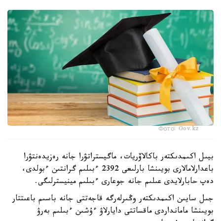
Фото: Gov.kz
بيىل اكىمدىكتەر باكالاۆريات، ماگيستراتۋرا جانە رەزيدەنتۋرا
باعدارلامالارى بويىنشا بارلىعى 2392 ءبىلىم گرانتىن ءبولدى،
دەپ حابارلايدى عىلىم جانە جوعارى ءبىلىم مينيسترلىگى.
جىل سايىن اكىمدىكتەر وڭىرلەرگە قاجەتتى جانە باسىم باعىتتار
بويىنشا مامانداردى ماقساتتى دايارلاۋ ءۇشىن ءبىلىم بەرۋ