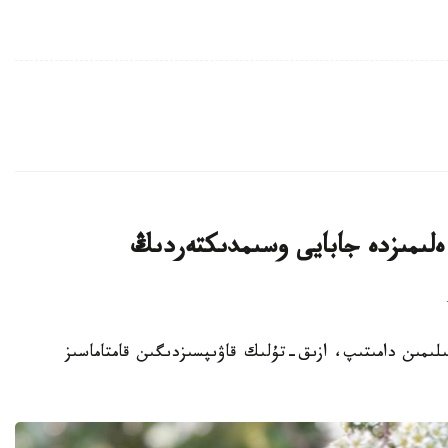
لىمىزدە جابايى وسىمدىكتەردىڭ
ا سەلەكتسيا عىلىمىن دامىتىپ، ازىق-تۇلىك قاۋىپسىزدىگىن قامتاماسىز