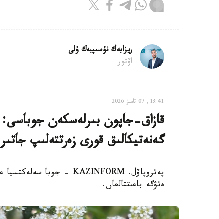
ريزابەك نۇسىپبەك ۇلى
اۆتور
13:41, 07 تامىز 2026
قازاق-جاپون بىرلەسكەن جوباسى: ە
گەنەتيكالىق قورى زەرتتەلىپ جاتىر
پەتروپاۆل. KAZINFORM - جوب
ەتۋگە باعىتتالعان.