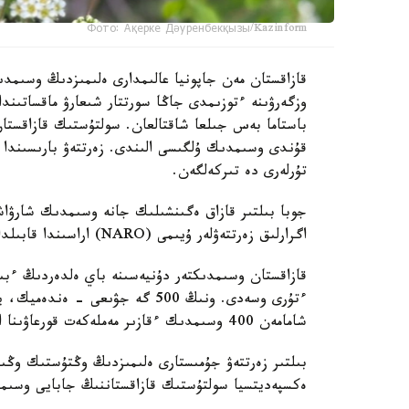
Фото: Ақерке Дәуренбекқызы/Kazinform
قازاقستان مەن جاپونيا عالىمدارى ەلىمىزدىڭ وسىمدى
وزگەرۋىنە ءتوزىمدى جاڭا سورتتار شىعارۋ ماقساتىند
باستاما بەس جىلعا شاقتالعان. سولتۇستىك قازاقستا
قۇندى وسىمدىك ۇلگىسى الىندى. زەرتتەۋ بارىسىندا 
تۇرلەرى دە تىركەلگەن.
جوبا بىلتىر قازاق ەگىنشىلىك جانە وسىمدىك شارۋاش
اگرارلىق زەرتتەۋلەر ۇيىمى (NARO) اراسىندا قابىلدانعان كەلىسىم اياسىندا قولعا الىندى.
ءتۇرى وسەدى. ونىڭ 500 گە جۋىعى 
شامامەن 400 وسىمدىك ءقازىر مەملەكەت قورعاۋىنا الىنعان.
بىلتىر زەرتتەۋ جۇمىستارى ەلىمىزدىڭ وڭتۇستىك وڭىرل
ەكسپەديتسيا سولتۇستىك قازاقستاننىڭ جابايى وسىمدى