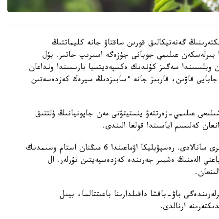
كتەرىنىڭ گەنەتيكالىق قورىن ساقتاۋ جانە كليماتتىڭ
ا بىرلەسكەن عىلىمي جوبانى جۇزەگە اسىرىپ جاتىر. بۇل
ن وبلىسىندا سەگىز كۇندىك ەكسپەديتسيا بارىسىندا ونداعان
جابايى قاۋىن، قاربىز جانە ءسابىزدىڭ سيرەك كەزدەسەتىن
ىلىعى عىلىمي-زەرتتەۋ ينستيتۋتى مەن جاپونيانىڭ ۇلتتىق
قازاقستان وسىمدىكتەر دۇنيەسىنە باي ەلدەردىڭ ءبىرى سانالادى. رەسپۋبليكا اۋماعىندا 6 مىڭنان استام وسىمدىك
- ەندەميك، ياعني الەمنىڭ ەشبىر جەرىندە كەزدەسپەيتىن تۇرلەر. ال
ەرىندەگى باۋ-باقشا داقىلدارىنا باعىتتالسا، بيىل
كتەرىنە ارنالدى.