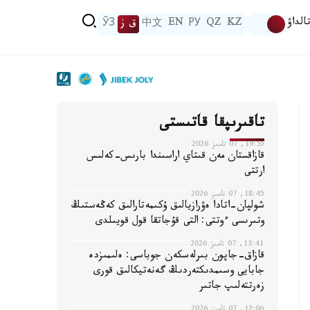
الداۋ
KZ
QZ
РУ
EN
中文
ق ز
ЎЗ
تاقىرىپقا قاتىستى
19:55, 07 تامىز 2026
قازاقستان مەن قىتاي اراسىندا بارىس-كەلىس
ارتتى
18:45, 07 تامىز 2026
شولپان-اتادا ەۋرازيالىق ۇكىمەتارالىق كەڭەستىڭ
وتىرىسى ءوتتى: التى قۇجاتقا قول قويىلدى
13:41, 07 تامىز 2026
قازاق-جاپون بىرلەسكەن جوباسى: ەلىمىزدە
جابايى وسىمدىكتەردىڭ گەنەتيكالىق قورى
زەرتتەلىپ جاتىر