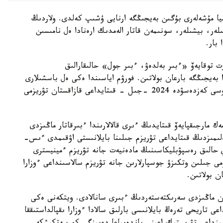
يا مۇشەلەرى بۇگىن بەيجىڭگە ارنايى ۇشىپ كەلدى. ولاردىڭ
لەر، بيشىلەر، سونىمەن قاتار الەمدىك ارەنادا ەل نامىسىن
بار.
توقايەۆ «ءبىر بەلدەۋ، ءبىر جول» حالىقارالىق
ۋعا قازان ايىندا بەيجىڭگە بارعان بولاتىن. فورۋم اياسىندا ەكى ەل باسشىلارى
كەلىسسوز وتكىزىپ، ءبىرقاتار قۇجاتقا قول قويدى. وسى كەزدەسۋدە 2024 -جىل - قىتايداعى قازاقستان تۋريزمى
 مارجىقپايەۆ قىتايدىڭ ءىرى قالالارىندا ءبىرقاتار ماڭىزدى
مىزدىڭ قىتايداعى تۋريزم جىلىنا بايلانىستى اۋقىمدى ءىس-
ي حالىق رەسپۋبليكاسىنىڭ مادەنيەت جانە تۋريزم ءمينيسترى
 جىلىن وتكىزۋ جوسپارلارىن جانە تۋريزم سالاسىنداعى ءوزارا
ن بولاتىن.
ن ماڭىزدى سەرىكتەستەردىڭ ءبىرى سانالادى. ويتكەنى ەكى
 تاريحى تەرەڭ بايلانىسى بارلىق سالادا ءوزارا ىقپالداستىققا