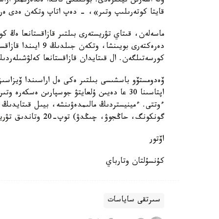
وڭ اسەرىن تيگىزەدى. بۇگىنگى تاڭدا ەلدەرىمىز اراس
قايتا كوتەرىلىپ وتىر»، - دەپ اتاپ وتكەن ەدى ەرم
كورسەتىلگەن. ال قىتايدان قازاقستانعا كەلۋشىلەردىڭ جالپى سانى 200
ۆەدومستۆو باسشىسى بىلتىر ەكى ەل اراسىندا ۆيزاسىز
اپتاسىنا 30 عا دەيىن ۇلعايتۋ جوسپارىن ەسكە
گونكونگ، حاڭجوۋ، چىڭدۋ) توپ-20 وتاندىق تۋريستىك ورىندار تانىستىرىلادى.
اۆتور
كۇنسۇلتان وتارباي
سىرتقى ساياسات