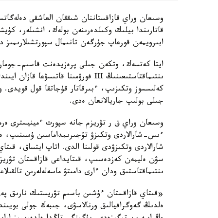
وسىعان وراي قازاقستاننان شىققان العاشقى دەلەگاتس
قاتارىندا بيلىك وكىلدەرىنەن بولەك، انشىلەر، كۇيشى
ابىرويمەن قورعاپ جۇرگەن تانىمال سپورتشىلارىمىز دا 
ايتا كەتسەك، وتكەن جىلى پرەزيدەنت قاسىم-جومارت 
ىنتىماقتاستىعىنىڭ III فورۋمىنا قاتىس
جىلى بولىپ جاريالانعان ەدى.
وسىعان وراي ق ر تۋريزم جانە سپورت ءمينيسترى ەرمەك
ءىس-شارالاردى وتكىزۋ تۇجىرىمداماسىن ۇسىنىپ، ەلى
شارالاردى وتكىزۋدى قولىنا الدى. اتاپ ايتساق، قىتا
سۋن ەليمەن كەزدەسىپ، قىتايداعى قازاقستان تۋريزمى
ىنتىماقتاستىق ودان ءارى دامىتۋ ماسەلەلەرىن تالقىلاعا
«قىتاي قازاقستان ءۇشىن باسىم تۋريستىك نارىق پە
ەلدىڭ گەوگرافيالىق ورنالاسۋى، جىبەك جولى بويىنداعى