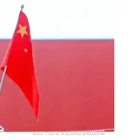
Фото: Солтан Жексенбеков/Kazinform