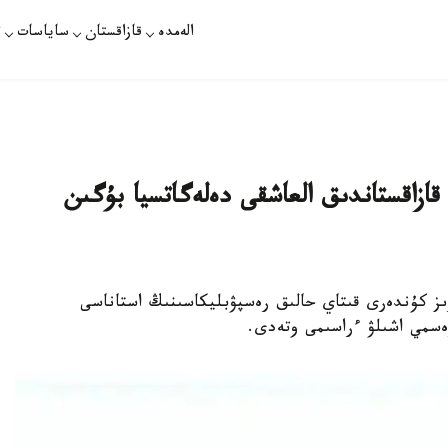
الەمدە
قازاقستان
ساياسات
ت
قازاقستاندىق العاشقى دەلەگاتسيا بۇگىن
KAZINFORM - الداعى 28-29-ناۋرىز كۇندەرى قىتاي حالىق رەسپۋبليكاسىنىڭ استاناسى
رەسمي اشىلۋ ءراسىمى وتەدى.