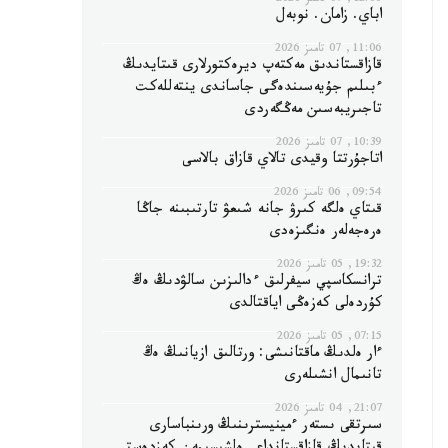
12:06, 07 تامىز 2026
اباي. زامان. نوبەل
11:06, 07 تامىز 2026
قازاقستاندىق مەكتەپ ديرەكتورلارى قىتايدىڭ
ءبىلىم جۇيەسىندەگى جاساندى ينتەللەكت
تاجىريبەسىن مەڭگەردى
10:39, 07 تامىز 2026
اتاجۇرتتا وقيدى تالاي قازاق بالاسى
09:54, 06 تامىز 2026
قىتاي ەلگە كىرۋ جانە شىعۋ تارتىبىنە جاڭا
ەرەجەلەر ەنگىزەدى
19:32, 05 تامىز 2026
ترانسكاسپي سيفرلىق ءدالىزىن سالۋدىڭ ەڭ
كۇردەلى كەزەڭى اياقتالدى
07:15, 05 تامىز 2026
ءار ەلدىڭ ماقتانىشى: ورتالىق ازيانىڭ ەڭ
تانىمال انشىلەرى
21:07, 04 تامىز 2026
سىرتقى ىستەر ءمينيسترىنىڭ ورىنباسارى