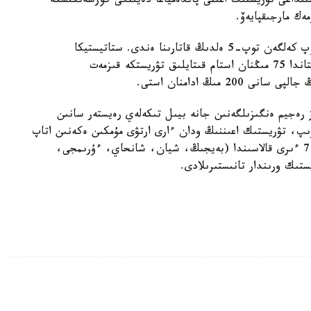
ىنداعى تۋريستىك اعىنى پاندەمياعا دەيىنگى كورسەتكىشكە
ەك مارجىقپايەۆ.
ماسەلەن، قىتاي تۋريستەرى بىلتىر قازاقستانعا ەڭ كوپ كەلگەن توپ-5 ەلدىڭ قاتارىنا ەندى. ستاتيستيكا
دەرەكتەرى بويىنشا، وتكەن جىلدىڭ 9 ايىندا قازاقستاندا 75 مىڭنان استام قىتايلىق تۋريستكە قىزمەت
 مىڭ ادامنان استى.
 رەجيم ەنگىزىلگەنىن جانە بيىل تىكەلەي رەيستەر سانىن
رە وتىرىپ، تۋريستىك اعىننىڭ ودان ءارى ارتۋى مۇمكىن ەكەنىن اتاپ
ءوتتى. ءمينيستردىڭ مالىمدەۋىنشە، بيىل قىتايدىڭ 7 ءىرى قالاسىندا (بەيجىڭ، شيان، شانحاي، ءۇرىمجى،