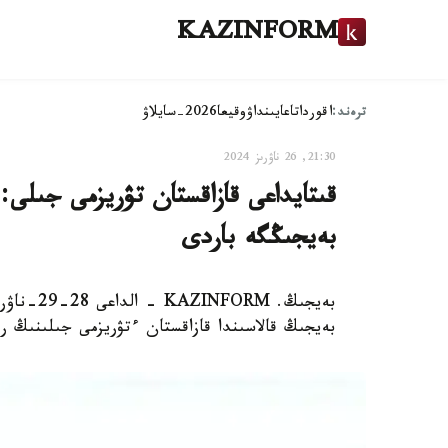
KAZINFORM
ترەند:
اقوردا
تاعايىنداۋ
وقيعا
2026-سايلاۋ
21:30, 26 ناۋرىز 2024
قىتايداعى قازاقستان تۋريزمى جىلى: 
بەيجىڭگە باردى
بەيجىڭ. 
بەيجىڭ قالاسىندا قازاقستان ءتۋريزمى جىلىنىڭ 