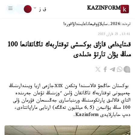
KAZINFORM
ق ز
ترەند:
2026-سايلاۋ
وقيعا
تاعايىنداۋ
اقوردا
13:41, 25 قازان 2023
قىتايداعى قازاق بوكسشى توقتاربەك تاڭاتقانعا 100
مىڭ يۋان تارتۋ ەتىلدى
بوكستان حاڭجۋ قالاسىندا وتكەن ⅩⅨجازعى ازيا ويىندارىنىڭ
چەمپيونى توقتاربەك تاڭاتقان ۇلىن ءوزىنىڭ تۋعان جەرىندە
التاي قالالىق پارتكومىنىڭ ورىنباسارى جەڭىسحان قۇرمان ۇلى
100 مىڭ يۋانمەن (6,5 ميلليون تەڭگە) ارنايى ماراپاتتادى،
دەپ حابارلايدى Kazinform.