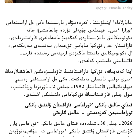
Фото: Eurasia Today
حابارلامادا ايتىلۋىنشا، كەزدەسۋلەر بارىسىندا ەكى ەل اراسىنداعى
ءوزارا ءىس- قيمىلدى جۇيەلى تۇردە جالعاستىرۋ جانە
ەكونوميكالىق بايلانىستاردى كەڭەيتۋ ماسەلەلەرى قاراستىرىلدى.
قازاقستان مەن تۇركيا ساياسي تۇرعىدان سەنىمدى سەرىكتەس،
ال ەكونوميكالىق باعىتتا ماڭىزدى ارىپتەس رەتىندە قارىم-
قاتىناستى دامىتىپ كەلەدى.
ايتا كەتەيىك، تۇركيا قازاقستاننىڭ تاۋەلسىزدىگىن العاشقىلاردىڭ
ءبىرى بولىپ تانىعان مەملەكەت. ەكى ەل اراسىنداعى رەسمي
ديپلوماتيالىق قاتىناستار 1992-جىلعى 2-ناۋرىزدا ورناتىلىپ،
سول جىلى قازاقستاننىڭ تۇركياداعى ەلشىلىگى اشىلدى.
قىتاي حالىق بانكى ءتوراعاسى قازاقستان ۇلتتىق بانكى
توراعاسىمەن كەزدەستى - حالىق گازەتى
2026-جىلى 30-شىلدەدە قىتاي حالىق بانكى ءتوراعاسى پان
گۋنشەن قازاقستان ۇلتتىق بانكى ءتوراعاسى ت. سۇلەيمەنوۆپەن