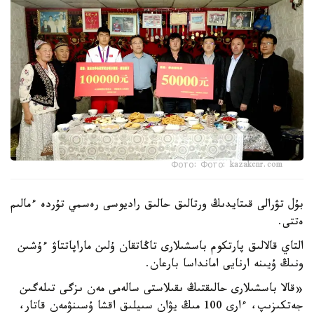
Фото: Фото: kazakcnr.com
بۇل تۋرالى قىتايدىڭ ورتالىق حالىق راديوسى رەسمي تۇردە ءمالىم
ەتتى.
التاي قالالىق پارتكوم باسشىلارى تاڭاتقان ۇلىن ماراپاتتاۋ ءۇشىن
ونىڭ ۇيىنە ارنايى امانداسا بارعان.
«قالا باسشىلارى حالىقتىڭ ىقىلاستى سالەمى مەن ىزگى تىلەگىن
جەتكىزىپ، ءارى 100 مىڭ يۋان سىيلىق اقشا ۇسىنۋمەن قاتار،