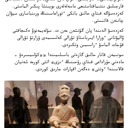
قارجىلىق ىنتىماقتاستىعى ماسەلەلەرى بويىنشا پىكىر الماستى.
كەزدەسۋگە قىتاي حالىق بانكى ءتوراعاسىنىڭ ورىنباسارى سيۋان
چاننەن قاتىستى.
كەزدەسۋ الدىندا پان گۋنشەن مەن ت. سۇلەيمەنوۆ ەكىجاقتى
ۆاليۋتانى ءوزارا ايىرباستاۋ تۋرالى كەلىسىمدى ۇزارتۋ تۋرالى
قۇجات الماسۋ ءراسىمىن وتكىزدى.
سونىمەن قاتار حالىق گازەتى باسىلىمىندا ««كۇلىمسىرەۋ -
مادەني مۇراداعى قىتاي رۋحىنىڭ ءىزى» اتتى كورمە شەنيان
قالاسىندا ءوتتى» دەگەن اقپارات جارىق كوردى.