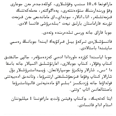
مارافونعا 6-10 سىنىپ وقۋشىلارى، كوللەدجدەر مەن جوعارى
وقۋ ورىندارىنىڭ ستۋدەنتتەرى، پەداگوگتەر، مەملەكەتتىك
قىزمەتشىلەر، اتا-انالار، سونداي-اق ماماندىعى مەن قىزمەت
تۇرىنە قاراماستان بارلىق نيەت ءبىلدىرۋشى قاتىسا الادى.
جوبا قازاق جانە ورىس تىلدەرىندە وتەدى.
قاتىسۋشىلاردى تىركەۋ بيىل قىركۇيەك ايىندا جوبانىڭ رەسمي
سايتىندا باستالادى.
جوبا اياسىندا كۇزدە ەلوردادا ادەبي كەزدەسۋلەر، جالپى حالىقتىق
كىتاپ وقۋلار، كىتاپ جوبالارى، اعارتۋشىلىق اكسيالار جانە باسقا
دا ءىس- شارالار وتكىزۋ جوسپارلانعان. ۇيىمداستىرۋشىلار بۇل
شارالار كىتاپ وقۋعا قىزىعۋشىلىقتى ارتتىرۋعا، وتاندىق ادەبيەتتى
قولداۋعا جانە ۇزدىكسىز ءبىلىم الۋ مادەنيەتىن قالىپتاستىرۋعا
باعىتتالعانىن اتاپ ءوتتى.
ايتا كەتەيىك، «كىتاپ وقيتىن ۇلت» مارافونىنا 1 ميلليوننان
استام ادام قاتىسادى.