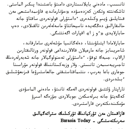
تانىسىپ، مادەني بايلانىستاردى دامىتۋ باعىتىندا پىكىر الماستى.
تاشكەنتتە وتكەن كەزدەسۋدە «حۋنارماند» قاۋىمداستىعى مەن
قىتايلىق ۇيىم وكىلدەرى ءداستۇرلى قولونەردى ساقتاۋ جانە
حالىقارالىق دەڭگەيدە ناسيحاتتاۋ ماسەلەلەرىن تالقىلادى، دەپ
حابارلايدى «ءو ز ا» اقپارات اگەنتتىگى.
حابارلامادا ايتىلۋىنشا، دەلەگاتسيا مۇشەلەرى سامارقاند،
شاحريسابز جانە مارعيلان قالالارىنداعى قولونەر ورتالىقتارىن
ارالاپ، جىبەك توقۋ، ءداستۇرلى تەحنولوگيالار جانە شەبەرلەردىڭ
تاجىريبەسىمەن تانىستى. ولار وزبەكستاننىڭ قولونەر مۇراسىنا
جوعارى باعا بەرىپ، ىنتىماقتاستىقتى جالعاستىرۋعا قىزىعۋشىلىق
ءبىلدىردى.
تاراپتار ۇلتتىق قولونەردى الەمگە تانىتۋ، مادەني الماسۋدى
كەڭەيتۋ جانە بىرلەسكەن جوبالاردى جۇزەگە اسىرۋ
مۇمكىندىكتەرىن قاراستىردى.
قازاقستان مەن تۇركيانىڭ تۇركىلىك ستراتەگيالىق
سەرىكتەستىگى - Eurasia Today