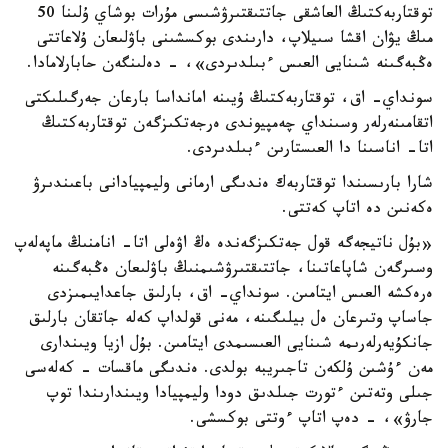
توقتاربەكتىڭ العاشقى جاتتىقتىرۋشىسى مۇرات بوشاي ۇلىنا 50
مىڭ يۋان اقشا سىيلاپ، دارىندى بوكسشىنى باۋلىعان ۇلاعاتتى
ەڭبەگىنە شىنايى العىس ءبىلدىردى»، - دەلىنگەن حابارلامادا.
سونداي- اق، توقتاربەكتىڭ ۇيىنە امانداسا بارعان جەرگىلىكتى
اتقامىنەرلەر وسىنداي چەمپيوندى ەرجەتكىزگەن توقتاربەكتىڭ
اتا- اناسىنا دا العىستارىن ءبىلدىردى.
شارا بارىسىندا توقتاربەك ەندىگى ارمانى وليمپيادانى باعىندىرۋ
ەكەنىن دە اتاپ كەتتى.
«بۇل ناتيجەگە قول جەتكىزگەندە ەڭ اۋەلى اتا- انامنىڭ ماپەلەپ
وسىرگەن شاپاعاتىنا، جاتتىقتىرۋشىمنىڭ باۋلىعان ەڭبەگىنە
ەرەكشە العىس ايتامىن. سونداي- اق، بارلىق جاعدايىمىزدى
جاساپ وتىرعان ەل بيلىگىنە، مەنى قولداپ كەلە جاتقان بارلىق
جانكۇيەرلەرىمە شىنايى العىسىمدى ايتامىن. بۇل ازيا ويىندارى
مەن ءۇشىن ۇلكەن تاجىريبە بولدى. ەندىگى ماقسات - كەلەسى
جىلى وتەتىن ءتورت جىلدىق دودا وليمپيادا ويىندارىندا توپ
جارۋ»، - دەپ اتاپ ءوتتى بوكسشى.