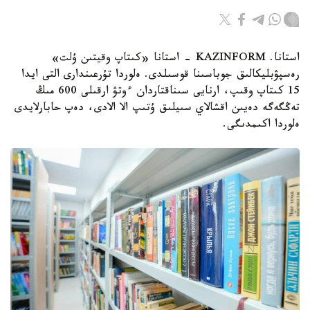
استانا. KAZINFORM - استانا «كىتاپ وقيتىن ۇلت»
رەسپۋبليكالىق جوباسىنا قوسىلدى. ەلوردا تۇرعىندارى التى ايدا
15 كىتاپ وقىپ، ارنايى سىناقتاردان ءوتۋ ارقىلى 600 مىڭ
تەڭگەگە دەيىن اقشالاي سىيلىق ۇتىپ الا الادى، دەپ حابارلايدى
ەلوردا اكىمدىگى.