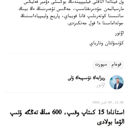
ول فينالدا اتاقتى فيليپپيندىك بوكسشى ەۋمير فەليكس
مارسيالمەن جۇدىرىقتاسىپ، جەڭىس تۇعىرىنىڭ ەڭ بيىك
ساتىسىنا كوتەرىلىپ قانا قويماي، پاريج وليمپياداسىنىڭ
جولداماسىنا دا قول جەتكىزدى.
اۆتور
كۇنسۇلتان وتارباي
قوعام
سپورت
ريزابەك نۇسىپبەك ۇلى
اۆتور
11:40, 09 تامىز 2026
استانادا 15 كىتاپ وقىپ، 600 مىڭ تەڭگە ۇتىپ
الۋعا بولادى