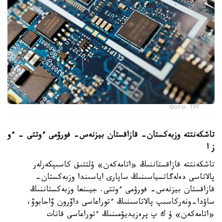
Фото: ТРТ
تاشكەنتتە وزبەكستان- قازاقستان بيزنەس- فورۋمى ءوتتى – ءو
ز ا
تاشكەنتتە قازاقستاننىڭ «اتامەكەن» ۇلتتىق كاسىپكەرلەر
پالاتاسى دەلەگاتسياسىنىڭ ساپارى اياسىندا وزبەكستان-
قازاقستان بيزنەس- فورۋمى ءوتتى. جيىنعا وزبەكستاننىڭ
ساۋدا-ونەركاسىپ پالاتاسىنىڭ ءتوراعاسى داۆرون ۆاحابوۆ،
«اتامەكەن» ۇ ك پ پرەزيديۋمىنىڭ ءتوراعاسى قانات