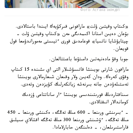
Фото: Астана әкімдігі
«كىتاپ وقيتىن ۇلت» مارافونى قىركۇيەك ايىندا باستالادى.
بۇعان دەيىن استانا اكىمدىگى مەن «كىتاپ وقيتىن ۇلت -
چيتايۋشايا ناتسيا» قوعامدىق قورى ءتيىستى مەموراندۋمعا قول
قويعان.
جوبا وقۋ مادەنيەتىن دامىتۋعا باعىتتالعان.
مارافون شارتى بويىنشا قاتىسۋشىلار التى اي ىشىندە 15 كىتاپ
وقۋى كەرەك. ودان كەيىن ولار وقىعان شىعارمالارى بويىنشا
تەستىلەۋدەن جانە بىرنەشە زياتكەرلىك كۋيزدەن وتەدى.
سىناقتاردىڭ قورىتىندىسى بويىنشا ءار ساناتتاعى ۇزدىك
كوماندالار انىقتالادى.
- ءبىرىنشى ورىنعا - 600 مىڭ تەڭگە، ەكىنشى ورىنعا - 450
مىڭ تەڭگە، ءۇشىنشى ورىنعا 300 مىڭ تەڭگە اقشالاي سىيلىق
قاراستىرىلعان، - دەلىنگەن حابارلامادا.