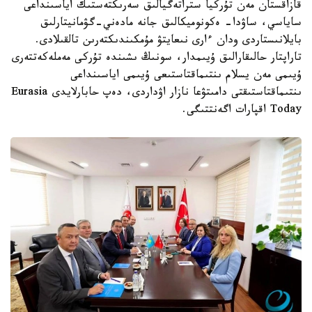
قازاقستان مەن تۇركيا ستراتەگيالىق سەرىكتەستىك اياسىنداعى
ساياسي، ساۋدا- ەكونوميكالىق جانە مادەني-گۋمانيتارلىق
بايلانىستاردى ودان ءارى نىعايتۋ مۇمكىندىكتەرىن تالقىلادى.
تاراپتار حالىقارالىق ۇيىمدار، سونىڭ ىشىندە تۇركى مەملەكەتتەرى
ۇيىمى مەن يسلام ىنتىماقتاستىعى ۇيىمى اياسىنداعى
ىنتىماقتاستىقتى دامىتۋعا نازار اۋداردى، دەپ حابارلايدى Eurasia
Today اقپارات اگەنتتىگى.