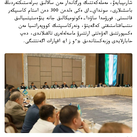
شارىپبايەۆ، مەملەكەتتىك ورگاندار مەن سالالىق بىرلەستىكتەردىڭ
باسشىلارى، سونداي-اق ەكى ەلدەن 300 دەن استام كاسىپكەر
قاتىستى. فورۋمدا ساۋدا-ەكونوميكالىق جانە ينۆەستيتسيالىق
ىنتىماقتاستىقتى كەڭەيتۋ، ونەركاسىپتىك كووپەراتسيا مەن
ەكسپورتتىق الەۋەتتى ارتتىرۋ ماسەلەلەرى تالقىلاندى، دەپ
حابارلايدى وزبەكستاندىق «ءو ز ا» اقپارات اگەنتتىگى.