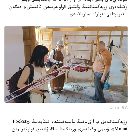
سونداي-اق وسى اپتادا «ءو ز ا» - دا «قىتايلىق ۇيىم
وكىلدەرى وزبەكستاننىڭ ۇلتتىق قولونەرىمەن تانىستى» دەگەن
تاقىرىپتاعى اقپارات جاريالاندى.
Фото: ӨзА
وزبەكستاندىق ب ا ق-تىڭ مالىمەتىنشە، قىتايدىڭ «Pocket
Mount» ۇيىمى وكىلدەرى وزبەكستاننىڭ ۇلتتىق قولونەرىمەن