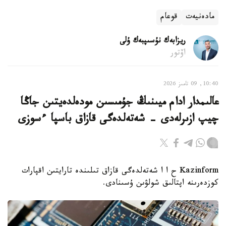
مادەنيەت
قوعام
ريزابەك نۇسىپبەك ۇلى
اۆتور
10:40, 09 تامىز 2026
عالىمدار ادام ميىنىڭ جۇمىسىن مودەلدەيتىن جاڭا
چيپ ازىرلەدى - شەتەلدەگى قازاق باسپا ءسوزى
Kazinform ح ا ا شەتەلدەگى قازاق تىلىندە تارايتىن اقپارات
كوزدەرىنە اپتالىق شولۋىن ۇسىنادى.