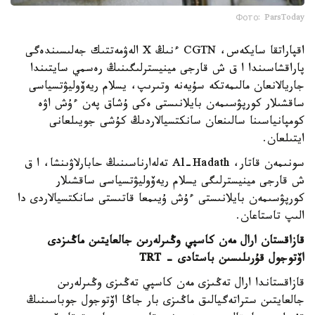
Фото: ParsToday
اقپاراتقا سايكەس، CGTN ءنىڭ X الەۋمەتتىك جەلىسىندەگى
پاراقشاسىندا ا ق ش قارجى مينيسترلىگىنىڭ رەسمي سايتىندا
جاريالانعان مالىمەتكە سۇيەنە وتىرىپ، يسلام ريەۆوليۋتسياسى
ساقشىلار كورپۋسىمەن بايلانىستى ەكى ۇشاق پەن ءۇش اۋە
كومپانياسىنا سالىنعان سانكتسيالاردىڭ كۇشى جويىلعانى
ايتىلعان.
سونىمەن قاتار، Al-Hadath تەلەارناسىنىڭ حابارلاۋىنشا، ا ق
ش قارجى مينيسترلىگى يسلام ريەۆوليۋتسياسى ساقشىلار
كورپۋسىمەن بايلانىستى ءۇش ۇيىمعا قاتىستى سانكتسيالاردى دا
الىپ تاستاعان.
قازاقستان ارال مەن كاسپي وڭىرلەرىن جالعايتىن ماڭىزدى
اۆتوجول قۇرىلىسىن باستادى - TRT
قازاقستاندا ارال تەڭىزى مەن كاسپي تەڭىزى وڭىرلەرىن
جالعايتىن ستراتەگيالىق ماڭىزى بار جاڭا اۆتوجول جوباسىنىڭ