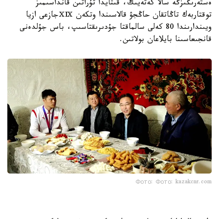
ەستەرىڭىزگە سالا كەتەيىك، قىتايدا تۇراتىن قانداسىمىز
توقتاربەك تاڭاتقان حاڭجۋ قالاسىندا وتكەن ⅩⅨجازعى ازيا
ويىندارىندا 80 كەلى سالماقتا جۇدىرىقتاسىپ، باس جۇلدەنى
قانجىعاسىنا بايلاعان بولاتىن.
Фото: Фото: kazakcnr.com