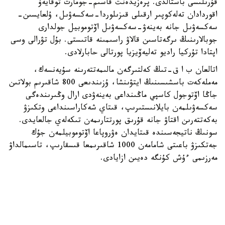
قۇرىلىسى باستالدى. پرەزيدەنت قاسىم-جومارت توقايەۆ
اقوردادان تەلەكوپىر ارقىلى قىزىلوردا-سەكسەۋىل، ۇلعايسىن-
سەكسەۋىل جانە بەينەۋ-سەكسەۋىل اۆتوموبيل جولدارى
جوبالارىنىڭ ىرگەتاسىن قالاۋ راسىمىنە قاتىستى. بۇل تۋرالى وسى
اپتادا تۇركيا راديو تەليەۆيزيا پورتالى حابارلادى.
اتالعان ب ا ق-تىڭ كەلتىرگەن مالىمەتتەرىنە سۇيەنسەك،
مەملەكەت باسشىسىنىڭ ايتۋىنشا، ۇزىندىعى 800 شاقىرىم بولاتىن
جاڭا اۆتوجول كاسپي ماڭىنداعى بەينەۋدى ارال وڭىرىندەگى
سەكسەۋىلمەن بايلانىستىرىپ، قىتاي شەكاراسىنداعى وتكىزۋ
بەكەتتەرىن اقتاۋ جانە قۇرىق پورتتارىمەن تىكەلەي جالعايدى.
سونىڭ ناتيجەسىندە قىتايدان ەۋروپاعا اۆتوموبيلمەن جۇك
جەتكىزۋ باعىتى شامامەن 1000 شاقىرىمعا قىسقارىپ، تاسىمالداۋ
مەرزىمى ءۇش كۇنگە دەيىن ازايادى.
«TRT» - نىڭ دەرەگىنشە، پرەزيدەنت بەينەۋ- سەكسەۋىل
باعىتىن «ارال- كاسپي اۆتوجولى» دەپ اتاۋدى ۇسىنىپ،
جوبانىڭ قازاقستاننىڭ ەۋرازياداعى ترانزيتتىك الەۋەتىن
ارتتىراتىنىن ايتتى. قۇرىلىس كەزىندە 10 مىڭنان استام ادام