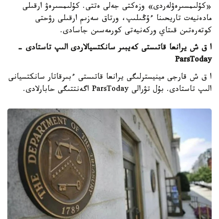
«كۇلىمسىرەۋلەردى» وزەكتى جەلى ەتتى. كۇلىمسىرەۋ ارقىلى
مادەنيەت تاريحىنا ءۇڭىلىپ، ورتاق سەزىم ارقىلى رۋحتى
كوتەرەتىن قىتاي وركەنيەتى كورمەسىن جاسادى.
ا ق ش يرانعا قاتىستى كەيبىر سانكتسيالاردى الىپ تاستادى -
ParsToday
ا ق ش قارجى مينيسترلىگى يرانعا قاتىستى ءبىرقاتار سانكتسيانى
الىپ تاستادى. بۇل تۋرالى ParsToday اگەنتتىگى حابارلادى.