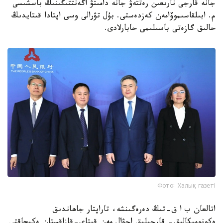
جانە قارجى نارىعىن رەتتەۋ جانە دامىتۋ اگەنتتىگىنىڭ باسشىسى
م. ابىلقاسىموۆامەن كەزدەستى. بۇل تۋرالى وسى اپتادا قىتايدىڭ
حالىق گازەتى باسىلىمى حابارلادى.
Фото: Халық газеті
اتالعان ب ا ق-تىڭ دەرەگىنشە، تاراپتار جاھاندىق
ەكونوميكالىق- قارجىلىق احۋال مەن قىتاي-قازاقستان ەكىجاقتى