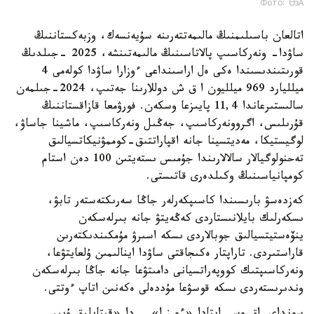
Фото: ӨзА
اتالعان باسىلىمنىڭ مالىمەتتەرىنە سۇيەنسەك، وزبەكستاننىڭ
ساۋدا- ونەركاسىپ پالاتاسىنىڭ مالىمەتىنشە، 2025 -جىلدىڭ
قورىتىندىسىندا ەكى ەل اراسىنداعى ءوزارا ساۋدا كولەمى 4
ميلليارد 969 ميلليون ا ق ش دوللارىنا جەتىپ، 2024-جىلمەن
سالىستىرعاندا 11,4 پايىزعا وسكەن. فورۋمعا قازاقستاننىڭ
قۇرىلىس، اگروونەركاسىپ، جەڭىل ونەركاسىپ، ماشينا جاساۋ،
لوگيستيكا، مەديتسينا جانە اقپاراتتىق-كوممۋنيكاتسيالىق
تەحنولوگيالار سالالارىندا جۇمىس ىستەيتىن 100 دەن استام
كومپانياسىنىڭ وكىلدەرى قاتىستى.
كەزدەسۋ بارىسىندا كاسىپكەرلەر جاڭا سەرىكتەستەر تابۋ،
ىسكەرلىك بايلانىستاردى كەڭەيتۋ جانە بىرلەسكەن
ينۆەستيتسيالىق جوبالاردى ىسكە اسىرۋ مۇمكىندىكتەرىن
قاراستىردى. تاراپتار ەكىجاقتى ساۋدا اينالىمىن ۇلعايتۋعا،
ونەركاسىپتىك كووپەراتسيانى دامىتۋعا جانە جاڭا بىرلەسكەن
وندىرىستەردى ىسكە قوسۋعا مۇددەلى ەكەنىن اتاپ ءوتتى.