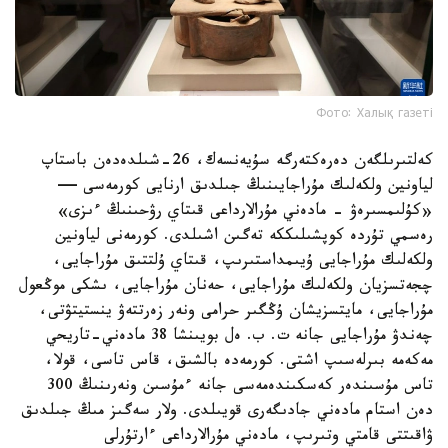
Фото: Халық газеті
كەلتىرىلگەن دەرەكتەرگە سۇيەنسەك، 26-شىلدەدەن باستاپ
لياونين ولكەلىك مۇراجايىنىڭ جىلدىق ارنايى كورمەسى —
«كۇلىمسىرەۋ - مادەني مۇرالارداعى قىتاي رۋحىنىڭ ءىزى»
رەسمي تۇردە كوپشىلىككە تەگىن اشىلدى. كورمەنى لياونين
ولكەلىك مۇراجايى ۇيىمداستىرىپ، قىتاي ۇلتتىق مۇراجايى،
چجەتسزيان ولكەلىك مۇراجايى، حەنان مۇراجايى، ىشكى موڭعول
مۇراجايى، مايتسزيشان ۇڭگىر حرامى ونەر زەرتتەۋ ينستيتۋتى،
چەندۋ مۇراجايى جانە ت. ب. ەل بويىنشا 38 مادەني-تاريحي
مەكەمە بىرلەسىپ اشتى. كورمەدە بالشىق، قاس تاسى، قولا،
تاس مۇسىندەر كەسكىندەمەسى جانە ءمۇسىن ونەرىنىڭ 300
دەن استام مادەني جادىگەرى قويىلدى. ولار سەگىز مىڭ جىلدىق
ۋاقىتتى قامتي وتىرىپ، مادەني مۇرالارداعى ءارتۇرلى