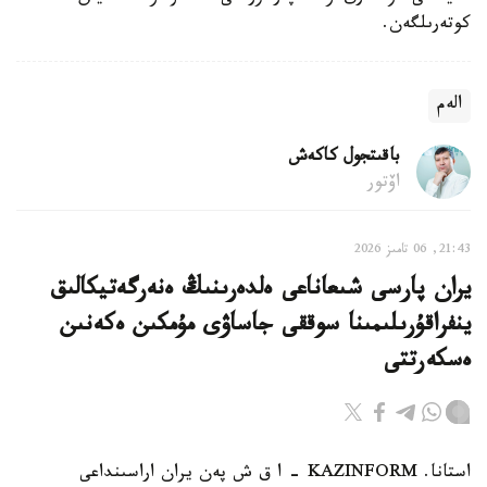
كوتەرىلگەن.
الەم
باقىتجول كاكەش
اۆتور
21:43, 06 تامىز 2026
يران پارسى شىعاناعى ەلدەرىنىڭ ەنەرگەتيكالىق
ينفراقۇرىلىمىنا سوققى جاساۋى مۇمكىن ەكەنىن
ەسكەرتتى
استانا. KAZINFORM - ا ق ش پەن يران اراسىنداعى