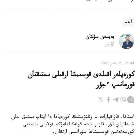
الەم
بەيسەن سۇلتان
اۆتور
22:44, 06 تامىز 2026
كورەيلەر اقىلدى قوسىمشا ارقىلى ىستىقتان
قورعانىپ ءجۇر
استانا. قازاقپارات - وڭتۇستىك كورەيادا دا اپتاپ ىستىق جان
شىداتپاي تۇر. قازىر ەلدە كولەڭكەلەۋگە قولايلى باعىتتى
كورسەتەتىن قوسىمشاعا سۇرانىس ارتقان.