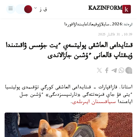
KAZINFORM
ق ز
ترەند:
2026-سايلاۋ
وقيعا
تاعايىنداۋ
اقوردا
10:39, 31 قاڭتار 2025
قىتايداعى العاشقى پوليتسەي ءيت جۇمىس ۋاقىتىندا
ۇيىقتاپ قالعانى ءۇشىن جازالاندى
استانا. قازاقپارات - قىتايداعى العاشقى كورگي تۇقىمدى پوليتسيا
ءيتى فۋ جاي قىزمەتتەگى «تارتىپسىزدىگى» ءۇشىن جىل
اياعىندا
سىياقىسىنان ايىرىلدى
.