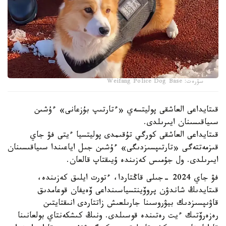
سۋرەت: Weifang Police Dog Base
قىتايداعى العاشقى پوليتسەي «ءتارتىپ بۇزعانى» ءۇشىن
سىياقىسىنان ايىرىلدى.
قىتايداعى العاشقى كورگي تۇقىمدى پوليتسيا ءيتى فۋ جاي
قىزمەتتەگى «تارتىپسىزدىگى» ءۇشىن جىل اياعىندا سىياقىسىنان
ايىرىلدى. ول جۇمىس كەزىندە ۇيىقتاپ قالعان.
فۋ جاي 2024 -جىلى قاڭتاردا، ءتورت ايلىق كەزىندە،
قىتايدىڭ شاندۋن پروۆينتسياسىنداعى ۆەيفان قوعامدىق
قاۋىپسىزدىك بيۋروسىنا جارىلعىش زاتتاردى انىقتايتىن
رەزەرۆتىك ءيت رەتىندە قوسىلدى. ونىڭ كىشكەنتاي بولعانىنا