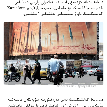
شيەلەنىستىڭ كۇشەيۋى اياسىندا تەگەران پارسى شىعاناعى
ەلدەرىنە جاڭا ەسكەرتۋ جاسادى، دەپ حابارلايدى Kazinform
اگەنتتىگىنىڭ تاياۋ شىعىستاعى مەنشىكتى ءتىلشىسى.
Фото: x.com / @EnglishFars
Reuters اگەنتتىگىنىڭ بەس دەرەككوزىنە سۇيەنگەن مالىمەتىنە
سايكەس، يران ا ق ش ءوز اۋماعىنا تاعى دا سوققى جاسايتىن