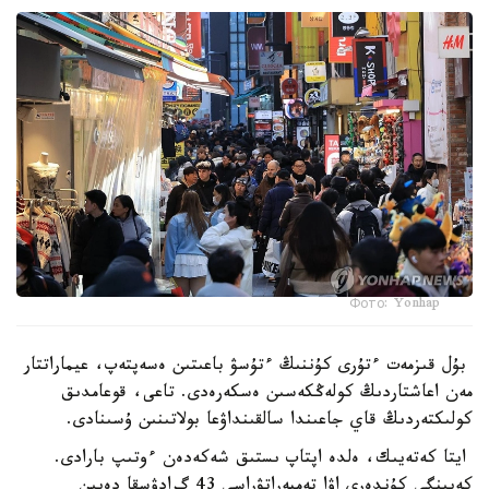
Фото: Yonhap
بۇل قىزمەت ءتۇرى كۇننىڭ ءتۇسۋ باعىتىن ەسەپتەپ، عيماراتتار
مەن اعاشتاردىڭ كولەڭكەسىن ەسكەرەدى. تاعى، قوعامدىق
كولىكتەردىڭ قاي جاعىندا سالقىنداۋعا بولاتىنىن ۇسىنادى.
ايتا كەتەيىك، ەلدە اپتاپ ىستىق شەكەدەن ءوتىپ بارادى.
كەيىنگى كۇندەرى اۋا تەمپەراتۋراسى 43 گرادۋسقا دەيىن