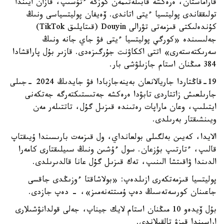
قاراماستان، ەرەكشە قابىلەتىمەن كوزگە ءتۇسىپ، قازان ايىندا
تولىققاندى پوليتسيا ءيتى اتاندى. ۆەيفان پوليتسياسى ونىڭ
كۇندەلىكتى قىزمەتى تۋرالى Douyin (قىتايلىق TikTok)
جەلىسىندە «كورگي پوليتسيا ءيتى فۋ جاي جانە ونىڭ
سەرىكتەستەرى» اتتى اككاۋنت جۇرگىزەدى. قازىر بۇل پاراقشادا
384 مىڭنان استام جازىلۋشى بار.
19-قاڭتاردا جاريالانعان بەينەجازبادا فۋ جايدىڭ 2024 -جىلى
جارىلعىش زاتتاردى تابۋدا ەرەكشە جەتىستىكتەرگە جەتكەنى
ايتىلىپ، وعان ماراپات رەتىندە قىزىل گۇل، تاتتىلەر مەن
ويىنشىقتار بەرىلدى.
الايدا، كەيىن بەلگىلى بولعانداي، ول قىزمەت بارىسىندا ۇيىقتاپ
قالىپ، ءتارتىپ بۇزعان. سول ءۇشىن ونىڭ سىيلىقتارى كامەرا
الدىندا ۋاقىتشا الىنىپ، تەك قىزىل گۇل عانا قالدىرىلدى.
پوليتسيا قىزمەتكەرى ازىلدەپ: «بولاشاقتا ءوزىڭدى جاقسى
جاعىنان كورسەتەسىڭ دەپ ۇمىتتەنەمىز»، - دەپ جازدى.
بۇل ۆيدەو 10 مىڭنان استام لايك جيناپ، جەلى قولدانۋشىلارى
اراسىندا قىزۋ تالقىلاندى.