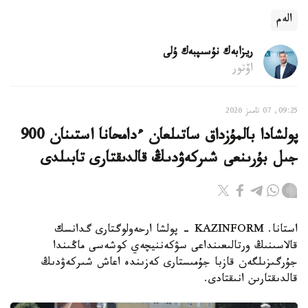
الەم
ريزابەك نۇسىپبەك ۇلى
اۆتور
09:25, 07 تامىز 2026
پولشادا بالمۇزداق ساتىلعان ءدامحانا استىنان 900
جىل بۇرىنعى شىركەۋدىڭ قالدىقتارى تابىلدى
استانا. KAZINFORM - پولشا ارحەولوگتارى گدانسك
قالاسىنىڭ ورتالىعىنداعى سۋكەننيچەي كوشەسى ماڭىندا
جۇرگىزىلگەن قازبا جۇمىستارى كەزىندە اعاش شىركەۋدىڭ
قالدىقتارىن انىقتادى.