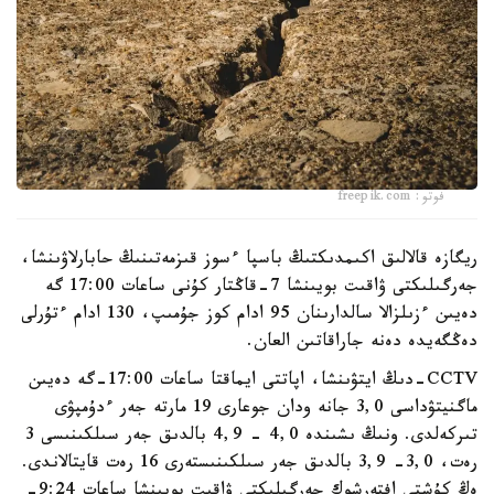
فوتو: freepik.com
ريگازە قالالىق اكىمدىكتىڭ باسپا ءسوز قىزمەتىنىڭ حابارلاۋىنشا،
جەرگىلىكتى ۋاقىت بويىنشا 7-قاڭتار كۇنى ساعات 17:00 گە
دەيىن ءزىلزالا سالدارىنان 95 ادام كوز جۇمىپ، 130 ادام ءتۇرلى
دەڭگەيدە دەنە جاراقاتىن العان.
CCTV-دىڭ ايتۋىنشا، اپاتتى ايماقتا ساعات 17:00-گە دەيىن
ماگنيتۋداسى 3,0 جانە ودان جوعارى 19 مارتە جەر ءدۇمپۋى
تىركەلدى. ونىڭ ىشىندە 4,0 - 4,9 بالدىق جەر سىلكىنىسى 3
رەت، 3,0- 3,9 بالدىق جەر سىلكىنىستەرى 16 رەت قايتالاندى.
ەڭ كۇشتى افتەرشوك جەرگىلىكتى ۋاقىت بويىنشا ساعات 9:24-