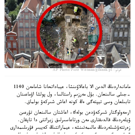
فوتو: AP Photo/Piotr Wittman/gdansk.pl
مامانداردىڭ الدىن الا باعالاۋىنشا، عيباداتحانا شامامەن 1140
-جىلى سالىنعان. بۇل مەرزىم راستالسا، ول پولشا اۋماعىنان
تابىلعان وسى تيپتەگى ەڭ كونە اعاش شىركەۋ بولماق.
ارحەولوگتار شىركەۋدەن بولەك، اعاشتان سالىنعان تۇرعىن
ۇيلەردىڭ قالدىقتارى مەن ورتاعاسىرلىق زيراتتى دا تاپقان.
زەرتتەۋشىلەردىڭ مالىمەتىنشە، عيماراتتىڭ كەيبىر قۇرىلىمدارى