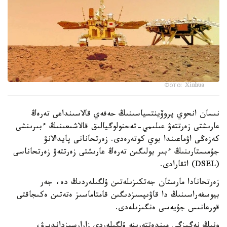
Фото: Xinhua
نىسان انحوي پروۆينتسياسىنىڭ حەفەي قالاسىنداعى تەرەڭ
عارىشتى زەرتتەۋ عىلىمي-تەحنولوگيالىق قالاشىعىنىڭ ءبىرىنشى
كەزەڭى اۋماعىندا بوي كوتەرەدى. زەرتحانانى پايدالانۋ
جۇمىستارىنىڭ ءبىر بولىگىن تەرەڭ عارىشتى زەرتتەۋ زەرتحاناسى
(DSEL) اتقارادى.
زەرتحانادا مارستان جەتكىزىلەتىن ۇلگىلەردىڭ دە، جەر
بيوسفەراسىنىڭ دا قاۋىپسىزدىگىن قامتاماسىز ەتەتىن ەكىجاقتى
قورعانىس جۇيەسى ەنگىزىلەدى.
ونىڭ نەگىزگى مىندەتتەرىنە ۇلگىلەردى زارارسىزداندىرۋ،