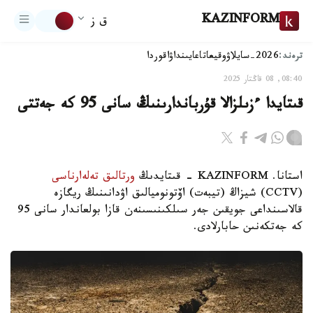
KAZINFORM
ق ز
ترەند:
2026-سايلاۋ
وقيعا
تاعايىنداۋ
اقوردا
08:40, 08 قاڭتار 2025
قىتايدا ءزىلزالا قۇرباندارىنىڭ سانى 95 كە جەتتى
استانا. KAZINFORM - قىتايدىڭ
ورتالىق تەلەارناسى
(CCTV) شيزاڭ (تيبەت) اۆتونوميالىق اۋدانىنىڭ ريگازە
قالاسىنداعى جويقىن جەر سىلكىنىسىنەن قازا بولعاندار سانى 95
كە جەتكەنىن حابارلادى.