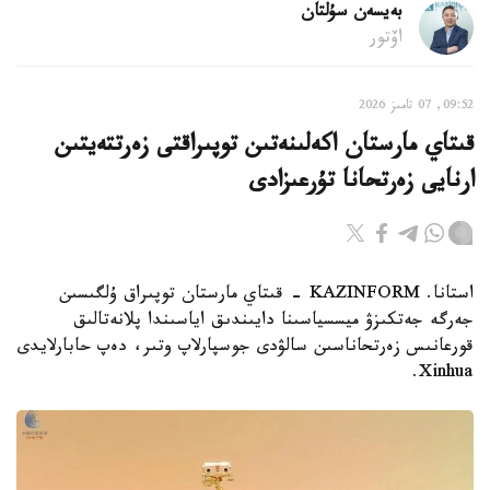
بەيسەن سۇلتان
اۆتور
09:52, 07 تامىز 2026
قىتاي مارستان اكەلىنەتىن توپىراقتى زەرتتەيتىن
ارنايى زەرتحانا تۇرعىزادى
استانا. KAZINFORM - قىتاي مارستان توپىراق ۇلگىسىن
جەرگە جەتكىزۋ ميسسياسىنا دايىندىق اياسىندا پلانەتالىق
قورعانىس زەرتحاناسىن سالۋدى جوسپارلاپ وتىر، دەپ حابارلايدى
Xinhua.