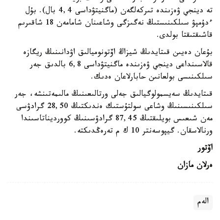
تە دينجي ۋەزىندە تىركەلگەن (ماگنيتۋداسى 4,4 بال). بۇل
ءدۇمپۋ سىلكىنىستىڭ نەگىزگى وشاعىنان شامامەن 18 شاقىرىم
قاشىقتىقتا بولدى.
بۇعان دەيىن قىتايدىڭ شيزاڭ اۆتونوميالىق اۋدانىنىڭ ريگازە
قالاسىنداعى دينجي ۋەزىندە ماگنيتۋداسى 6,8 بالدىق جەر
سىلكىنىسى بولعانىن حابارلاعان ەدىك.
قىتايدىڭ سەيسمولوگيالىق جەلى ورتالىعىنىڭ مالىمەتىنشە، جەر
سىلكىنىسىنىڭ وشاعى سولتۇستىك ەندىكتىڭ 28,50 گرادۋسى
مەن شىعىس بويلىقتىڭ 87,45 گرادۋسىنىڭ كوورديناتاسىندا
ورنالاسقان. گيپوسەنتر 10 ك م تەرەڭدىكتە.
اۆتور
ەرلان مازان
الەم