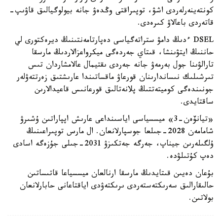
كونتەينەرلەردى اشۋ، توپىراقتى وڭدەۋ جانە بيولوگيالىق قاۋىپ-
قاتەردى باعالاۋ كىرەدى.
DSEL ءدىڭ دامۋ ستراتەگياسى دەپارتامەنتىنىڭ ديرەكتورى لي
حاننىڭ ايتۋىنشا، قىتاي جەردەگى ميكرواعزالاردىڭ مارسقا
تارالۋىنا جول بەرمەۋ جانە جەردى ىقتيمال عالامشاردان تىس
تىرشىلىك نىساندارىنان قورعاۋ ماقساتىندا عارىشتىق زەرتتەۋلەر
جونىندەگى كوميتەتتىڭ پلانەتالىق قورعانىس قاعيدالارىن
ساقتايدى.
«تيانۆەن-3» ميسسياسى اياسىنداعى عارىش اپپاراتىن ۇشىرۋ
شامامەن 2028-جىلعا جوسپارلانعان. ال مارس توپىراعىنىڭ
ۇلگىلەرىن جيناپ، جەرگە جەتكىزۋ 2031-جىلى جۇزەگە اسادى
دەپ كۇتىلۋدە.
بۇعان دەيىن قىتايدىڭ مارسقا ارنالعان ميسسياعا قاتىساتىن
حالىقارالىق سەرىكتەستەردى ىرىكتەۋدى اياقتاعانى حابارلانعان
بولاتىن.