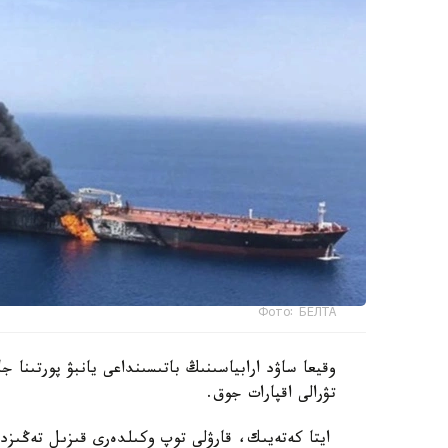
Фото: БЕЛТА
وقيعا ساۋد ارابياسىنىڭ باتىسىنداعى يانبۋ پورتىنا ج
تۋرالى اقپارات جوق.
ايتا كەتەيىك، قارۋلى توپ وكىلدەرى قىزىل تەڭىزدەگ