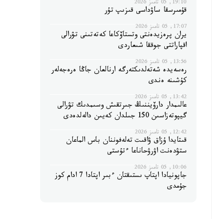
19:10, 05 تامىز 2026
قۇمىرسقا ساۋداسى قىزىپ تۇر
17:07, 05 تامىز 2026
يران پرەزيدەنتى وتستاۆكاعا كەتەتىنى تۋرالى
اقپاراتتى جوققا شىعاردى
13:56, 05 تامىز 2026
رەسەيدە شەتەلدىكتەرگە ارنالعان جاڭا ەرەجەلەر
كۇشىنە ەندى
13:42, 05 تامىز 2026
عالىمدار دارۆيننىڭ جىرتقىش وسىمدىك تۋرالى
گيپوتەزاسىن 150 جىلدان كەيىن دالەلدەدى
12:42, 05 تامىز 2026
قىتايدا ۇزاق ۋاقىت تەلەفوننان باس الماعان
ستۋدەنت اۋرۋحاناعا ءتۇستى
10:06, 05 تامىز 2026
جاپونيادا اپتاپ ىستىقتان ءبىر اپتادا 7 ادام كوز
جۇمدى