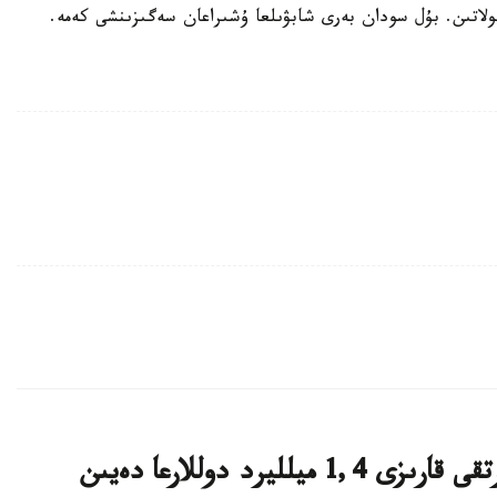
قىرعىزستاننىڭ قىتاي الدىنداعى سىرتقى قارىزى 1,4 ميلليرد دوللارعا دەيىن