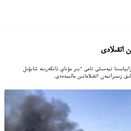
ن اتقىلادى
ابياسىنا تيەسىلى تاعى ءبىر مۇناي تانكەرىنە شابۋىل
ق زىمىرانمەن اتقىلاعانىن مالىمدەدى.