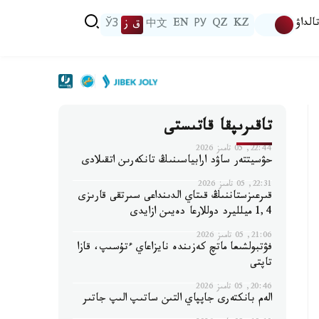
الداۋ
KZ
QZ
РУ
EN
中文
ق ز
ЎЗ
تاقىرىپقا قاتىستى
22:44, 05 تامىز 2026
حۋسيتتەر ساۋد ارابياسىنىڭ تانكەرىن اتقىلادى
22:31, 05 تامىز 2026
قىرعىزستاننىڭ قىتاي الدىنداعى سىرتقى قارىزى
1,4 ميلليرد دوللارعا دەيىن ازايدى
21:06, 05 تامىز 2026
فۋتبولشىعا ماتچ كەزىندە نايزاعاي ءتۇسىپ، قازا
تاپتى
20:46, 05 تامىز 2026
الەم بانكتەرى جاپپاي التىن ساتىپ الىپ جاتىر