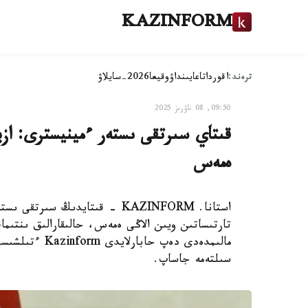
KAZINFORM
ترەند:
اقوردا
تاعايىنداۋ
وقيعا
2026-سايلاۋ
09:50, 08 ناۋرىز 2025
قىتاي سىرتقى ىستەر ءمينيسترى: ازي
ەمەس
استانا. KAZINFORM - قىتايدىڭ 
تارتىساتىن ويىن الاڭى ەمەس، حالىقارالىق ىنتىما
مالىمدەدى دەپ 
سىلتەمە جاساپ.