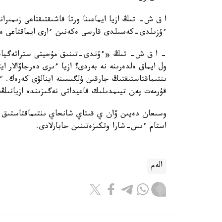
ا ق ش- تىڭ ازيا ايماعىنا ورتا قاشىقتىقتاعى زىمىران
ءۇزىلدى-كەسىلدى قارسى ەكەنىن ءارى ايماقتاعى ەلد
- ا ق ش- تىڭ «ءۇندى-تىنىق مۇحيتى ستراتەگياسى
ول ايماق ەلدەرىنە نە بەردى؟ ازيا ءىرى دەرجاۆالار ا
ىنتىماقتاستىقتىڭ جارقىن ۇلگىسىنە اينالۋى كەرەك. ءب
قۇرمەت پەن تيىمدىلىك قاعيداتى نەگىزىندە ازيانىڭ 
استام ءىس-شارا وتكىزەتىنىن حابارلادى.
الەم