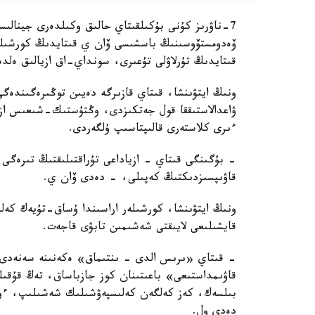
7-ناۋرىز كۇنى بۇكىلقىتاي حالىق وكىلدەرى جينالىس
ۆەدومستۆوسىنىڭ باسشىسى ۆان ي قىتايدىڭ كورشىلەس 
قىتايدىڭ تۇرلاۋلى تۇعىرى، سونداي-اق ازيالىق ەلد
ۋاعدالاستىققا قول جەتكىزدى، وڭتۇستىك-شىعىس ازيا
ءىرى كلاستەرى قالىپتاسىپ ۇلگەردى.
- بۇگىنگى قىتاي - ازياداعى تۇراقتىلىقتىڭ تىرەگى،
قاۋىپسىزدىكتىڭ كەپىلى، - دەدى ۆان ي.
ونىڭ ايتۋىنشا، كورشىلەر اراسىندا ۇساق-تۇيەك كەلى
قايشىلىعى لايىقتى شەشىمىن تابۋى قاجەت.
- قىتاي «ىرىس الدى - ىنتىماق» ەكەنىنە سەنەدى. 
قاۋىمداستىعى» باعىتىنان كوز جازباساق، تەڭ قۇقى
بىلسەك، كەز كەلگەن كەلىسپەۋشىلىك شەشىلىپ، ءوزا
دەدى ول.