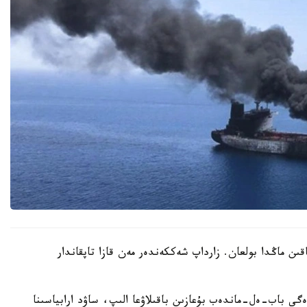
اقىن ماڭدا بولعان. زارداپ شەككەندەر مەن قازا تاپقاندار
ى باب-ەل-ماندەب بۇعازىن باقىلاۋعا الىپ، ساۋد ارابياسىنا