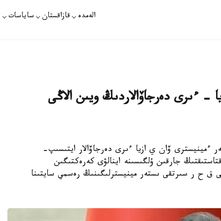
الەمدە
قازاقستان
ساياسات
ت
ا - ءىرى دەرجاۆالاردىڭ ويىن الاڭى
سىرتقى ىستەر ءمينيسترى ۆان ي ازيا ءىرى دەرجاۆالار ايتىسىپ-
قتاستىقتىڭ جارقىن ۇلگىسىنە اينالۋى كەرەكتىگىن
حابارلايدى Kazinform ءتىلشىسى ق ح ر سىرتقى ىستەر مينيسترلىگىنىڭ رەسمي سايتىنا