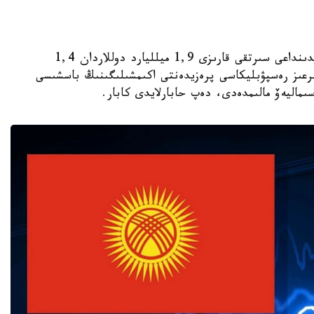
اقتاۋ. KAZINFORM - قىرعىزستاننىڭ قىتاي الدىنداعى سىرتقى قارىزى 1,9 ميلليارد دوللاردان 1,4
قىرعىز رەسپۋبليكاسى پرەزيدەنتى اكىمشىلىگىنىڭ باسشىسى
ىماليەۆ مالىمدەدى، دەپ حابارلايدى كابار.