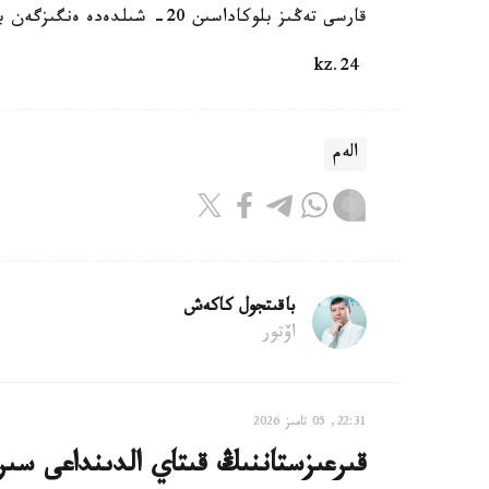
قارسى تەڭىز بلوكاداسىن 20- شىلدەدە ەنگىزگەن بولاتىن. بۇل سودان بەرى شابۋىلعا ۇشىراعان سەگىزىنشى كەمە.
24.kz
الەم
باقىتجول كاكەش
اۆتور
22:31, 05 تامىز 2026