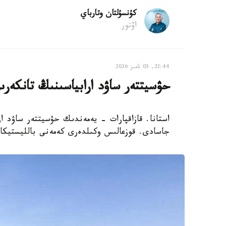
كۇنسۇلتان وتارباي
اۆتور
22:44, 05 تامىز 2026
حۋسيتتەر ساۋد ارابياسىنىڭ تانكەرى
استانا. قازاقپارات - يەمەندىك حۋسيتتەر ساۋد ار
جاسادى. قوزعالىس وكىلدەرى كەمەنى بالليستيكالى