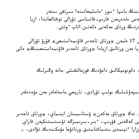
ىنىڭ باسپا ءسوز ءماسليحاتىندا سىرتقى ىستەر
ەلدەرمەن قارىم-قاتىناسى تۋرالى توقتالعاندا، ازيا
ەردىڭ ورتاق مەكەنى ەكەنىن اتاپ ءوتتى.
ونىڭ ايتۋىنشا، قىتاي قازىرگە دەيىن توڭىرەگىندەگى 17 ەلمەن «ورتاق تاعدىر قاۋىمداستىعى» قۇرۋ تۋرالى
 مەن ورتالىق ازيادا «ورتاق تاعدىر قاۋىمداستىعىنىڭ» ەكى
 ەكونوميكالىق دامۋدىڭ قوزعالتقىشى جانە وڭىرلىك
سپەۋشىلىك بولىپ تۇرادى، تاريحي ماسەلەلەر مەن مۇددەلەر
تەك «ورتاق مەكەن» ۇستانىمىنان اينىماي، «ورتاق تاعدىر
لى كەڭەس قۇرىپ، ءبىر-بىرىمىزگە تۇسىنىستىكپەن قاراي
را ءتيىمدى ىنتىماقتاستىق ورناتۋعا مۇمكىندىك تۋادى، -