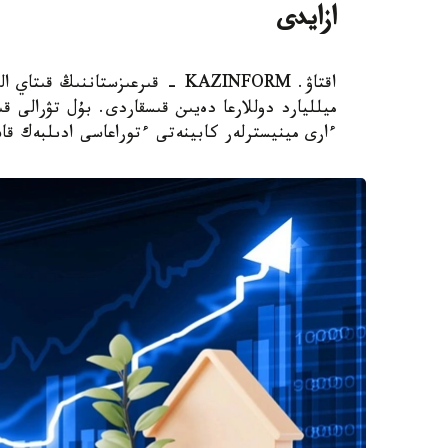
ازايدى
ميلليارد دوللارعا دەيىن قىسقاردى. بۇل تۋرالى 
ءارى مينيسترلەر كابينەتى ءتوراعاسى ادىلبەك قاس