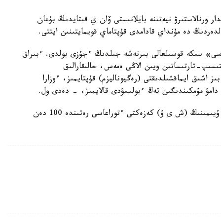
دار ورنالاستىرۋ نيەتىنە بايلانىستى ۆان ي قىتايدىڭ بۇعان
ەردىڭ دە مۇنداي قادامدى قۇپتاماي قويمايتىنىن ايتتى.
» ىسكە قوسىلعالى بىرنەشە جىلدىڭ ءجۇزى بولدى. ءبىراق
يتىسىپ-تارتىساتىن ويىن الاڭى ەمەس، حالىقارالىق
ىز اشىق ايماقشىلدىقتى (رەگيوناليزم) قۇپتايمىز، ءوزارا
دامۋ مۇمكىندىگىن تەڭ ءبولىسۋدى قالايمىز، - دەدى ول.
وسىعان دەيىن ۆان ي قىتاي شانحاي ىنتىماقتاستىق ۇيىمىنىڭ (ش ى ۇ) كەزەكتى ءتوراعاسى رەتىندە 100 دەن