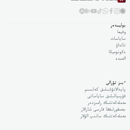
بوليمدەر
وقيعا
ساياسات
تالداۋ
ەكونوميكا
الەمدە
ءبىز تۋرالى
پايدالانۋشىلىق كەلىسىم
قۇپىيالىلىق ساياساتى
مەملەكەتتىك رامىزدەر
جەمقورلىققا قارسى شارالار
مەملەكەتتىك ساتىپ الۋلار