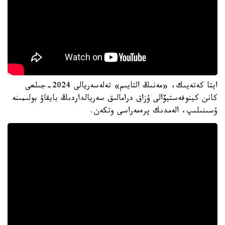
ايتا كەتەيىك، «مەنىڭ التايىم» تەلەسەريالى 2024-جىلعى
كانن كينوفەستيۆالى ۇزاق درامالىق سەريالداردىڭ بايقاۋ بولىمىنە
ۇسىنىلىپ، الەمدىك پرەمەراسى وتكەن.