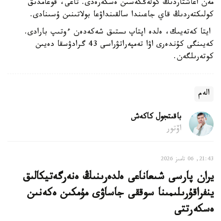
مەن اعاشتاردىڭ كولەڭكەسىن ەسكەرەدى. تاعى، قوعامدىق
كولىكتەردىڭ قاي جاعىندا سالقىنداۋعا بولاتىنىن ۇسىنادى.
ايتا كەتەيىك، ەلدە اپتاپ ىستىق شەكەدەن ءوتىپ بارادى.
كەيىنگى كۇندەرى اۋا تەمپەراتۋراسى 43 گرادۋسقا دەيىن
كوتەرىلگەن.
الەم
باقىتجول كاكەش
اۆتور
21:43, 06 تامىز 2026
يران پارسى شىعاناعى ەلدەرىنىڭ ەنەرگەتيكالىق
ينفراقۇرىلىمىنا سوققى جاساۋى مۇمكىن ەكەنىن
ەسكەرتتى