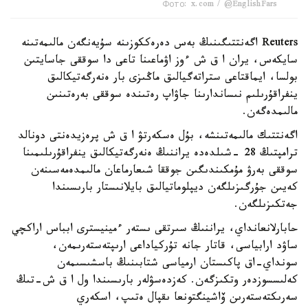
Фото: x.com / @EnglishFars
Reuters اگەنتتىگىنىڭ بەس دەرەككوزىنە سۇيەنگەن مالىمەتىنە
سايكەس، يران ا ق ش ءوز اۋماعىنا تاعى دا سوققى جاسايتىن
بولسا، ايماقتاعى ستراتەگيالىق ماڭىزى بار ەنەرگەتيكالىق
ينفراقۇرىلىم نىساندارىنا جاۋاپ رەتىندە سوققى بەرەتىنىن
مالىمدەگەن.
اگەنتتىك مالىمەتىنشە، بۇل ەسكەرتۋ ا ق ش پرەزيدەنتى دونالد
ترامپتىڭ 28 -شىلدەدە يراننىڭ ەنەرگەتيكالىق ينفراقۇرىلىمىنا
سوققى بەرۋ مۇمكىندىگىن جوققا شىعارماعان مالىمدەمەسىنەن
كەيىن جۇرگىزىلگەن ديپلوماتيالىق بايلانىستار بارىسىندا
جەتكىزىلگەن.
حابارلانعانداي، يراننىڭ سىرتقى ىستەر ءمينيسترى ابباس اراكچي
ساۋد ارابياسى، قاتار جانە تۇركياداعى ارىپتەستەرىمەن،
سونداي-اق پاكىستان ارمياسى شتابىنىڭ باسشىسىمەن
كەلىسسوزدەر وتكىزگەن. كەزدەسۋلەر بارىسىندا ول ا ق ش-تىڭ
سەرىكتەستەرىن ۆاشينگتونعا ىقپال ەتىپ، اسكەري