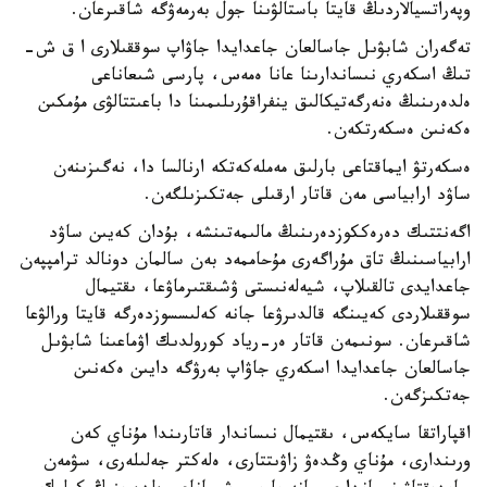
وپەراتسيالاردىڭ قايتا باستالۋىنا جول بەرمەۋگە شاقىرعان.
تەگەران شابۋىل جاسالعان جاعدايدا جاۋاپ سوققىلارى ا ق ش-
تىڭ اسكەري نىساندارىنا عانا ەمەس، پارسى شىعاناعى
ەلدەرىنىڭ ەنەرگەتيكالىق ينفراقۇرىلىمىنا دا باعىتتالۋى مۇمكىن
ەكەنىن ەسكەرتكەن.
ەسكەرتۋ ايماقتاعى بارلىق مەملەكەتكە ارنالسا دا، نەگىزىنەن
ساۋد ارابياسى مەن قاتار ارقىلى جەتكىزىلگەن.
اگەنتتىك دەرەككوزدەرىنىڭ مالىمەتىنشە، بۇدان كەيىن ساۋد
ارابياسىنىڭ تاق مۇراگەرى مۇحاممەد بەن سالمان دونالد ترامپپەن
جاعدايدى تالقىلاپ، شيەلەنىستى ۋشىقتىرماۋعا، ىقتيمال
سوققىلاردى كەيىنگە قالدىرۋعا جانە كەلىسسوزدەرگە قايتا ورالۋعا
شاقىرعان. سونىمەن قاتار ەر-رياد كورولدىك اۋماعىنا شابۋىل
جاسالعان جاعدايدا اسكەري جاۋاپ بەرۋگە دايىن ەكەنىن
جەتكىزگەن.
اقپاراتقا سايكەس، ىقتيمال نىساندار قاتارىندا مۇناي كەن
ورىندارى، مۇناي وڭدەۋ زاۋىتتارى، ەلەكتر جەلىلەرى، سۋمەن