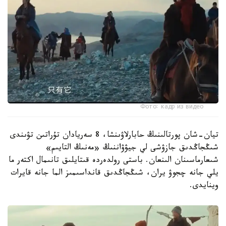
Фото: кадр из видео
تيان-شان پورتالىنىڭ حابارلاۋىنشا، 8 سەريادان تۇراتىن تۋىندى
شىڭجاڭدىق جازۋشى لي جيۋۋاننىڭ «مەنىڭ التايىم»
شىعارماسىنان الىنعان. باستى رولدەردە قىتايلىق تانىمال اكتەر ما
يلي جانە چجوۋ يران، شىڭجاڭدىق قانداسىمىز الما جانە قايرات
وينايدى.