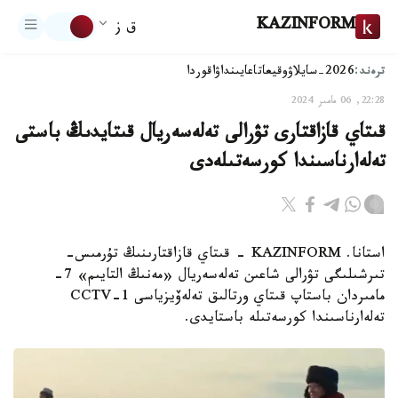
KAZINFORM
ق ز
ترەند:
2026-سايلاۋ
وقيعا
تاعايىنداۋ
اقوردا
22:28, 06 مامىر 2024
قىتاي قازاقتارى تۋرالى تەلەسەريال قىتايدىڭ باستى
تەلەارناسىندا كورسەتىلەدى
استانا. KAZINFORM - قىتاي قازاقتارىنىڭ تۇرمىس-
تىرشىلىگى تۋرالى شاعىن تەلەسەريال «مەنىڭ التايىم» 7-
مامىردان باستاپ قىتاي ورتالىق تەلەۆيزياسى CCTV-1
تەلەارناسىندا كورسەتىلە باستايدى.