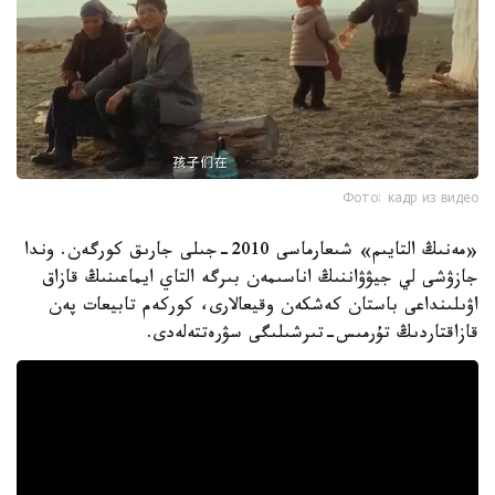
Фото: кадр из видео
«مەنىڭ التايىم» شىعارماسى 2010-جىلى جارىق كورگەن. وندا
جازۋشى لي جيۋۋاننىڭ اناسىمەن بىرگە التاي ايماعىنىڭ قازاق
اۋىلىنداعى باستان كەشكەن وقيعالارى، كوركەم تابيعات پەن
قازاقتاردىڭ تۇرمىس-تىرشىلىگى سۋرەتتەلەدى.