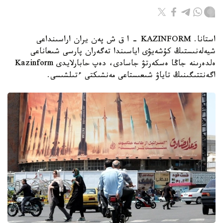
استانا. KAZINFORM - ا ق ش پەن يران اراسىنداعى
شيەلەنىستىڭ كۇشەيۋى اياسىندا تەگەران پارسى شىعاناعى
ەلدەرىنە جاڭا ەسكەرتۋ جاسادى، دەپ حابارلايدى Kazinform
اگەنتتىگىنىڭ تاياۋ شىعىستاعى مەنشىكتى ءتىلشىسى.