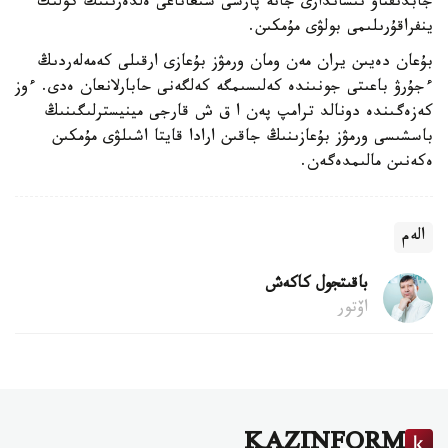
جابدىقتاۋ نىساندارى جانە پارسى شىعاناعى ەلدەرىنىڭ كولىك
ينفراقۇرىلىمى بولۋى مۇمكىن.
بۇعان دەيىن يران مەن ومان ورمۋز بۇعازى ارقىلى كەمەلەردىڭ
ءجۇرۋ باعىتى جونىندە كەلىسىمگە كەلگەنى حابارلانعان ەدى. ءوز
كەزەگىندە دونالد ترامپ پەن ا ق ش قارجى مينيسترلىگىنىڭ
باسشىسى ورمۋز بۇعازىنىڭ جاقىن ارادا قايتا اشىلۋى مۇمكىن
ەكەنىن مالىمدەگەن.
الەم
باقىتجول كاكەش
اۆتور
KAZINFORM