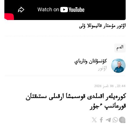
اۆتور مۇحتار قاليموللا ۇلى
الەم
كۇنسۇلتان وتارباي
اۆتور
22:44, 06 تامىز 2026
كورەيلەر اقىلدى قوسىمشا ارقىلى ىستىقتان
قورعانىپ ءجۇر