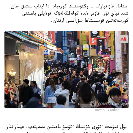
استانا. قازاقپارات - وڭتۇستىك كورەيادا دا اپتاپ ىستىق جان
شىداتپاي تۇر. قازىر ەلدە كولەڭكەلەۋگە قولايلى باعىتتى
كورسەتەتىن قوسىمشاعا سۇرانىس ارتقان.
Фото: Yonhap
بۇل قىزمەت ءتۇرى كۇننىڭ ءتۇسۋ باعىتىن ەسەپتەپ، عيماراتتار