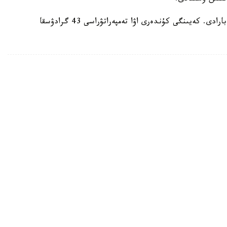
ايتا كەتەيىك، ەلدە اپتاپ ىستىق شەكەدەن ءوتىپ بارادى. كەيىنگى كۇندەرى اۋا تەمپەراتۋراسى 43 گرادۋسقا
رگەتيكالىق ينفراقۇرىلىمىنا سوققى