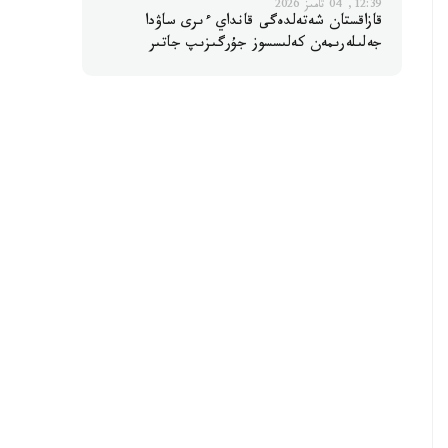
12:39, 04 تامىز 2026
قازاقستان شەتەلدەگى قانداي ءىرى ساۋدا
جەلىلەرىمەن كەلىسسوز جۇرگىزىپ جاتىر