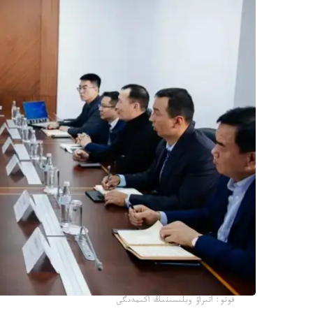
فوتو: اتىراۋ وبلىسىنىڭ اكىمدىگى