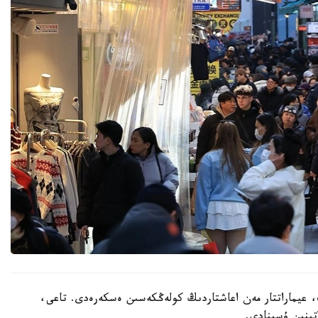
 عيماراتتار مەن اعاشتاردىڭ كولەڭكەسىن ەسكەرەدى. تاعى،
تىنىن ۇسىنادى.