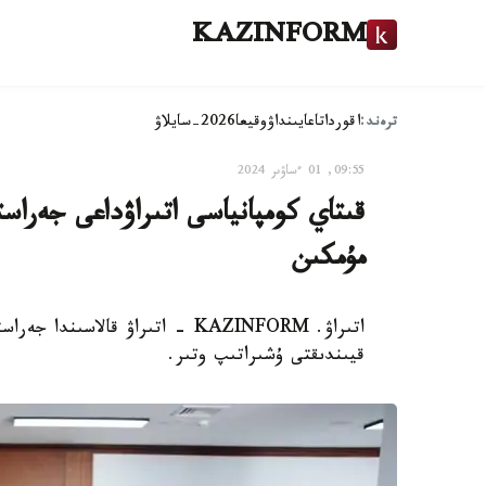
KAZINFORM
ترەند:
اقوردا
تاعايىنداۋ
وقيعا
2026-سايلاۋ
09:55, 01 ءساۋىر 2024
قىتاي كومپانياسى اتىراۋداعى جەرا
مۇمكىن
اتىراۋ. KAZINFORM - اتىراۋ قال
قيىندىقتى ۇشىراتىپ وتىر.