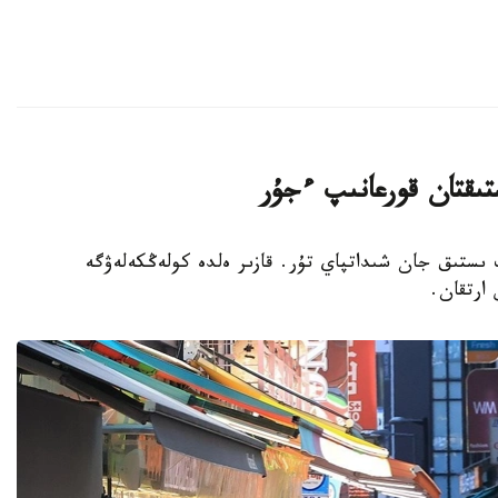
تىقتان قورعانىپ ءجۇر
پ ىستىق جان شىداتپاي تۇر. قازىر ەلدە كولەڭكەلەۋگە
 ارتقان.