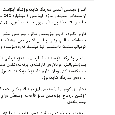
اتىراۋ وبلىسى اكىمى سەرىك شاپكەنوۆتىڭ ايتۋىنشا، 
ميلليارد 79 ميلليون، ال يمپورت 163 ميلليون ا ق ش دوللارىنا جەتتى.
قازىر وڭىردە كارىز جۇيەسىن سالۋ، جەراستى سۋىن وڭ
ماسەلەگە اينالىپ وتىر. وبلىس اكىمى مەن «قىتاي 
كومپانياسىنىڭ باسشىسى ليۋ ميننىڭ كەزدەسۋىندە وس
«ءبىز وڭىرگە ينۆەستيتسيا تارتىپ، يندۋستريانى دام
يندۋستريالىق جوبالاردى قارقىندى وركەندەتكەن مەم
سەرىكتەستىكتى ودان ءارى دامىتۋعا مۇمكىندىك مول. ب
- دەدى سەرىك شاپكەنوۆ.
قىتايلىق كومپانيا باسشىسى ليۋ ميننىڭ پىكىرىنشە، ا
ءۇشىن درەناج جۇيەسىن سالۋ قاجەت. وسىعان وراي ز
جىبەرىلەدى.
«مۇنداي ماسەلە ءبىزدىڭ شىنجىن قالاسىندا دا تۋىن