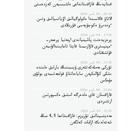
قىتايدىڭ قازاقستانداعى ەلشىسىمەن كەزدەستى
18:42, 04 تامىز 2026
الاتاۋ قالاسىندا ەكولوگيالىق اۆياتسيالىق وتىن
ءوندىرۋ ەكوجۇيەسى قۇرىلادى
17:56, 04 تامىز 2026
پرەزيدەنت پاشينياندى ارمەنيا پرەمەر-
ءمينيسترى لاۋازىمىنا قايتا تاعايىندالۋىمەن
قۇتتىقتادى
17:30, 04 تامىز 2026
تۇركى مەملەكەتتەرى ۇيىمىنىڭ بارلىق ەلىندە
ىشكى كۋالىكپەن ساياحاتتاۋ قولجەتىمدى بولۋى
مۇمكىن
13:06, 04 تامىز 2026
قازاقستان قاي ەلدەرگە استىق ەكسپورتىن
ارتتىردى
12:52, 04 تامىز 2026
مەديتسينالىق تۋريزم: قازاقستانعا 4,5 مىڭ
شەتەلدىك ازامات كەلگەن