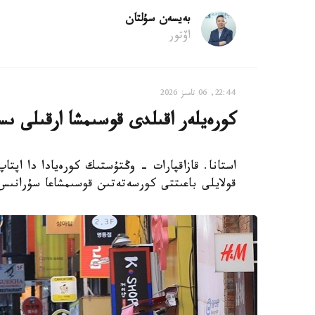
بەيسەن سۇلتان
اۆتور
22:44, 06 تامىز 2026
كورەيلەر اقىلدى قوسىمشا ارقىلى ىس
استانا. قازاقپارات - وڭتۇستىك كورەيادا دا اپتا
قولايلى باعىتتى كورسەتەتىن قوسىمشاعا سۇرانىس