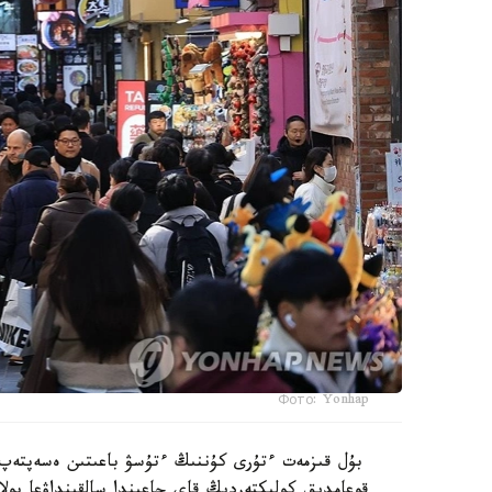
Фото: Yonhap
بۇل قىزمەت ءتۇرى كۇننىڭ ءتۇسۋ باعىتىن ەسەپتەپ،
قوعامدىق كولىكتەردىڭ قاي جاعىندا سالقىنداۋعا بولا