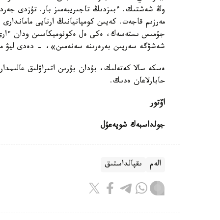
وڭ شەشتىك. ءبىزدىڭ تاجىريبەمىز بار. تۇزدى جەرد
مەرزىم قاجەت. كەيىن كومپانيانىڭ ارنايى ماماندارى ب
جۇمىس ىستەسەك، ەكى ەل ەكونوميكاسىن ودان ءارى 
شەشۋگە سەرپىن بەرەرىنە سەنەمىن»، - دەدى ليۋ م
ەسكە سالا كەتەلىك، بۇدان بۇرىن اتىراۋلىق عالىمدا
حابارلاعان ەدىك.
اۆتور
جولداسبەك شوپەعۇل
الەم
ىقپالداستىق