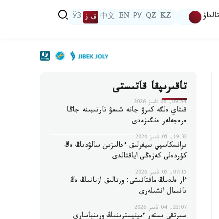
الداۋ
KZ
QZ
РУ
EN
中文
ق ز
ЎЗ
تاقىرىپقا قاتىستى
09:54, 06 تامىز 2026
قىتاي ەلگە كىرۋ جانە شىعۋ تارتىبىنە جاڭا
ەرەجەلەر ەنگىزەدى
19:32, 05 تامىز 2026
ترانسكاسپي سيفرلىق ءدالىزىن سالۋدىڭ ەڭ
كۇردەلى كەزەڭى اياقتالدى
07:15, 05 تامىز 2026
ءار ەلدىڭ ماقتانىشى: ورتالىق ازيانىڭ ەڭ
تانىمال انشىلەرى
21:07, 04 تامىز 2026
سىرتقى ىستەر ءمينيسترىنىڭ ورىنباسارى