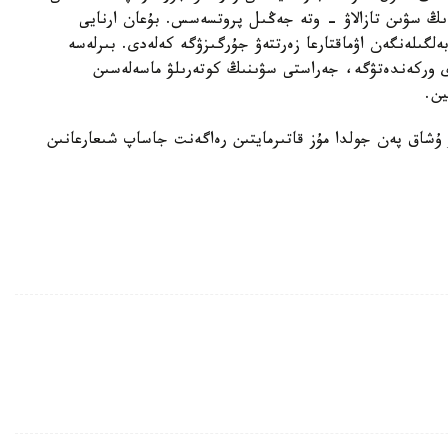
ىڭ سۋىن تازالاۋ - وتە جەڭىل پروتسەسس. بۇعان ارنايى
ەلگىلەنگەن اۋماقتارعا زەرتتەۋ جۇرگىزۋگە كەلەدى. بىرلەسە
وركەندەتۋگە، جەراستى سۋىنىڭ كوتەرىلۋ ماسەلەسىن
ين.
ر ۇشاق پەن جولدا مۇز قاتىرمايتىن رەاگەنت جاساپ شىعارعانىن