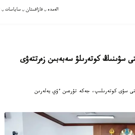
الەمدە
قازاقستان
ساياسات
ت
ستى سۋىنىڭ كوتەرىلۋ سەبەبىن زەرتتەۋى
اسىندا جەراستى سۋى كوتەرىلىپ، جەكە تۇرعىن ءۇي يەلەرىن