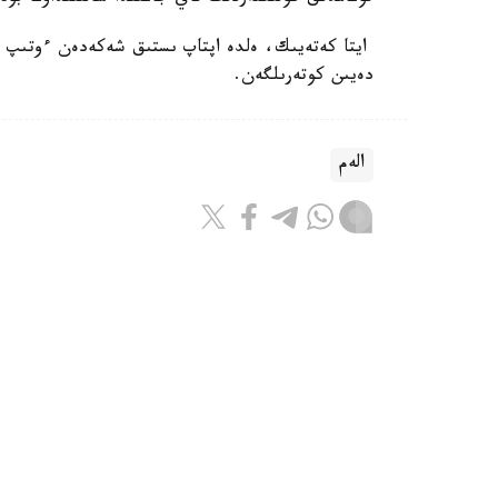
دەيىن كوتەرىلگەن.
الەم
باقىتجول كاكەش
اۆتور
21:43, 06 تامىز 2026
يران پارسى شىعاناعى ەلدەرىنىڭ ەنە