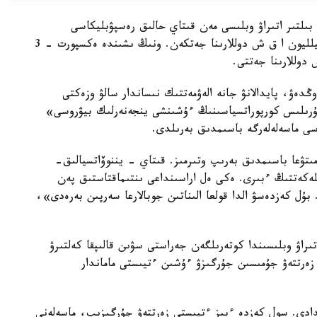
بىلتىر اتىراۋ وبلىسى مەن قىتاي حالىق رەسپۋبليكاسى
اراسىنداعى سىرتقى ساۋدا اينالىمى 3 ميلليارد 242 ميلليون ا ق ش دوللارىنا جەتكەن. ونىڭ ىشىندە ەكسپورت - 3
دەۋ، پايدالانۋ جانە الەۋمەتتىك نىساندار سالۋ وزەكتى
قۇرىلىس كورپوراتسياسىنىڭ ءۇشىنشى ينجەنەرلىك بيۋروسى»
ى ماسەلەلەرگە باسىمدىق بەرىلدى.
ىتۋعا باسىمدىق بەرىپ وتىرمىز. قىتاي - يننوۆاتسيالىق-
لەكەتتىڭ ءبىرى. ەكى ەل اراسىنداعى ىنتىماقتاستىق پەن
ۇل كەزدەسۋ الدا قولعا الىناتىن جوبالارعا سەرپىن بەرەدى»،
تىراۋ وبلىسىندا كوتەرىلگەن جەراستى سۋىن قالىپقا كەلتىرۋ
ەرتتەۋ جۇمىسىن جۇرگىزۋ ءۇشىن ءتيىستى ماماندار
دادى. سول كەزدە ءبىز ءتيىستى زەرتتەۋ جۇرگىزىپ، ماسەلەنى