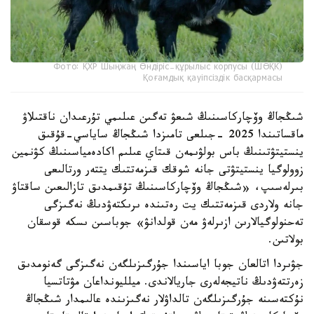
Фото: ҚХР Шыңжаң Өндіріс-құрылыс корпусы (ШӨҚК)
Қоғамдық қауіпсіздік басқармасы
شىڭجاڭ وۆچاركاسىنىڭ شىعۋ تەگىن عىلىمي تۇرعىدان ناقتىلاۋ
ماقساتىندا 2025 -جىلعى تامىزدا شىڭجاڭ ساياسي-قۇقىق
ينستيتۋتىنىڭ باس بولۋىمەن قىتاي عىلىم اكادەمياسىنىڭ كۋنمين
زوولوگيا ينستيتۋتى جانە شوقك قىزمەتتىك يتتەر ورتالىعى
بىرلەسىپ، «شىڭجاڭ وۆچاركاسىنىڭ تۇقىمدىق تازالىعىن ساقتاۋ
جانە ولاردى قىزمەتتىك يت رەتىندە ىرىكتەۋدىڭ نەگىزگى
تەحنولوگيالارىن ازىرلەۋ مەن قولدانۋ» جوباسىن ىسكە قوسقان
بولاتىن.
جۋىردا اتالعان جوبا اياسىندا جۇرگىزىلگەن نەگىزگى گەنومدىق
زەرتتەۋدىڭ ناتيجەلەرى جاريالاندى. ميلليونداعان مۋتاتسيا
نۇكتەسىنە جۇرگىزىلگەن تالداۋلار نەگىزىندە عالىمدار شىڭجاڭ