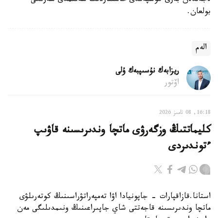
ەجەلدەن بەرى كوشپەندى حالىقتاردىڭ سەنىمدى سەرىگى
بولعان.
الەم
ريزابەك نۇسىپبەك ۇلى
اۆتور
16:18, 08 تامىز 2026
كليماتتىڭ وزگەرۋى ماتچا وندىرىسىنە قاۋىپ
ءتوندىردى
استانا.قازاقپارات - جاپونيادا اۋا تەمپەراتۋراسىنىڭ كوتەرىلۋى
ماتچا وندىرىسىنە قاجەتتى شاي جاپىراعىنىڭ ونىمدىلىگى مەن