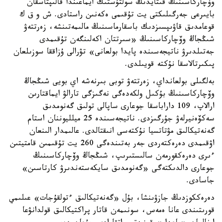
وۆچاركاسىنىڭ قىتايدىڭ سولتۇستىك ايماعىندا قالىپتاسقان
بايىرعى جەرگىلىكتى يت تۇقىمى ەكەنىن راستادى. ش و ق ك
قوعامدىق قاۋىپسىزدىك باسقارماسىنىڭ مالىمەتىنشە، زەرتتەۋ
شىڭجاڭ وۆچاركاسىنىڭ «سىرتتان اكەلىنگەن تۇقىمدى
جەتىلدىرۋ ناتيجەسىندە پايدا بولعانى» تۋرالى ۇزاققا سوزىلعان
پىكىرتالاسقا نۇكتە قويىلدى.
بەلگىلى بولعانداي، زەرتتەۋ توبى بىرنەشە اي بويى شىڭجاڭ
وۆچاركاسىنىڭ بۇكىل ولكەدەگى نەگىزگى تارالۋ ايماقتارىن
ارالاپ، 109 داراباسقا جوعارى ساپالى تولىق گەنومدىق
سەكۆەنيرلەۋ جۇرگىزدى. ناتيجەسىندە 25 ميلليوننان استام
گەنەتيكالىق مۋتاتسيا نۇكتەسى انىقتالدى. عالىمدار الىنعان
اۋقىمدى دەرەكتەردى جەر بەتىندەگى 260 يت تۇقىمىن قامتيتىن
ءىرى دەرەكقورمەن سالىستىرىپ، شىڭجاڭ وۆچاركاسىنىڭ
جوعارى دالدىكتەگى «گەنومدىق سايكەستەندىرۋ كارتاسىن»
جاسادى.
دەرەككوزدىڭ جازۋىنشا، بۇل «گەنەتيكالىق ءتولقۇجات» عىلىمي
قورىتىندى عانا ەمەس، سونىمەن قاتار پراكتيكالىق قولدانۋعا