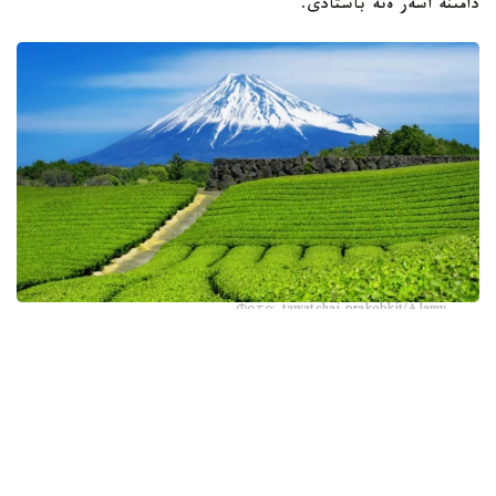
دامىنە اسەر ەتە باستادى.
Фото: tawatchai prakobkit/Alamy
اسىرەسە جازعى اپتاپ، جىلى تۇندەر جانە كوكتەمدەگى اۋا
رايىنىڭ قۇبىلمالىلىعى شاي بۇتالارىنا قوسىمشا سالماق ءتۇسىرىپ
وتىر. عالىمدار ماسەلەنى شەشۋ ءۇشىن ىستىققا ءتوزىمدى
سۇرىپتاردى گەنومدىق ادىستەرمەن ىرىكتەۋگە كىرىسكەن، دەپ
حابارلايدى turkystan.kz newscientist.com-عا سىلتەمە