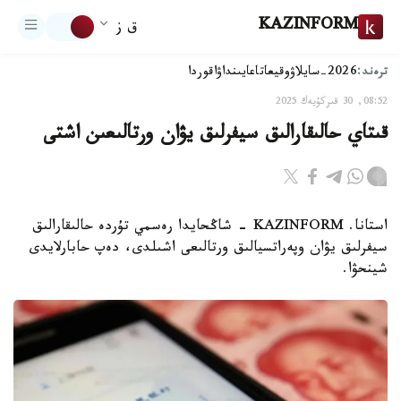
KAZINFORM
ق ز
ترەند:
2026-سايلاۋ
وقيعا
تاعايىنداۋ
اقوردا
08:52, 30 قىركۇيەك 2025
قىتاي حالىقارالىق سيفرلىق يۋان ورتالىعىن اشتى
استانا. KAZINFORM - شاڭحايدا رەسمي تۇردە حالىقارالىق
سيفرلىق يۋان وپەراتسيالىق ورتالىعى اشىلدى، دەپ حابارلايدى
شينحۋا.