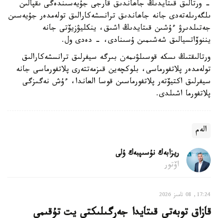
- ورتالىق قىتايدىڭ جاھاندىق قارجى جۇيەسىندەگى ىقپالىن
ىلگەرىلەتەدى جانە جاھاندىق ترانسشەكارالىق تولەمدەر جۇيەسىن
جەتىلدىرۋ ءۇشىن قىتايدىڭ اشىق، ينكليۋزيۆتى جانە
يننوۆاتسيالىق شەشىمىن ۇسىنادى، - دەدى ول.
ورتالىقتىڭ ىسكە قوسىلۋىمەن بىرگە سيفرلىق ترانسشەكارالىق
تولەمدەر پلاتفورماسى، بلوكچەين قىزمەتتەرى پلاتفورماسى جانە
سيفرلىق اكتيۆتەر پلاتفورماسىن قوسا العاندا، ءۇش نەگىزگى
پلاتفورما اشىلدى.
الەم
ريزابەك نۇسىپبەك ۇلى
اۆتور
17:24, 08 تامىز 2026
قازاق توبەتى قىتايدا جەرگىلىكتى يت تۇقىمى