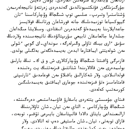
ارنالعان «باعدار» قىزمەتىن اتقارادى. بۇعان دەيىن
جۇرگىزىلگەن فۋنكتسيونالدىق گەندەردى زەرتتەۋ ناتيجەلەرىمەن
ۇشتاستىرا وتىرىپ، عىلىمي توپ شىڭجاڭ وۆچاركاسىنا ءتان
گيپوكسياعا توزىمدىلىك جانە قورشاعان ورتانىڭ قولايسىز
جاعدايلارىنا بەيىمدەلۋ گەندەرىن انىقتادى. وسىلايشا مىڭداعان
جىلدارعا جالعاسقان تابيعي سۇرىپتالۋدىڭ ناتيجەسىندە ولاردىڭ
سۋىق ءارى بيىك تاۋلى وڭىرلەرگە، سونداي-اق گوبي ءشولى
مەن شولەيتتى ايماقتارعا ابدەن بەيىمدەلگەنى بەلگىلى بولدى.
قازىرگى ۋاقىتتا شىڭجاڭ وۆچاركالارى ش و ق ك- نىڭ بارلىق
بولىمدەرى مەن قالالارىندا شتاتتىق قىزمەتتىك يت رەتىندە
قولدانىلادى. ولار شەكارالىق باقىلاۋ مەن قوعامدىق ءتارتىپتى
قامتاماسىز ەتۋ قىزمەتىندە جوعارى ايماقتىق بەيىمدىلىگىن
كورسەتىپ كەلەدى.
قىتاي جۇمىسشى يتتەردى باسقارۋ قاۋىمداستىعى دەرەگىنشە،
شىڭجاڭ وۆچاركاسى - التاي مەن تيان-شان تاۋلارىنىڭ
ارالىعىنداعى بايتاق دالادا قالىپتاسقان بايىرعى تۇقىم، توبەت،
قازاق توبەتى، تيان-شان ماستيفى دەپ تە اتالادى. ولار