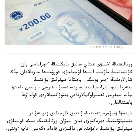
Фото: China Daily
ورتالىقتىڭ اشىلۋى قىتاي حالىق بانكىنىڭ ءتوراعاسى پان
گۋنشەننىڭ ماۋسىم ايىندا لۋجياجۋي فورۋمىندا جاريالاعان جاڭا
شارالارىنىڭ ءبىر بولىگى. باستاما سيفرلىق يۋاننىڭ
ينتەرناتسيوناليزاتسياسىنا جاردەمدەسۋ، قارجى نارىعىن دامىتۋ
جانە سيفرلىق تەحنولوگيالارداعى يننوۆاتسيالاردى قولداۋعا
باعىتتالعان.
شينحۋا ۋنيۆەرسيتەتىنىڭ ۇلتتىق قارجىلىق زەرتتەۋلەر
ينستيتۋتىنىڭ ديرەكتورى تيان سيۋان ورتالىقتىڭ ىسكە قوسىلۋى
سيفرلىق يۋاننىڭ دامۋىنداعى ماڭىزدى قادام ەكەنىن اتاپ ءوتتى.