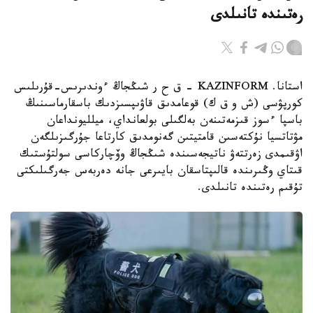
رەتىندە تانىلدى
استانا. KAZINFORM – ق ح ر شىڭجاڭ ءوندىرىس-قۇرىلىس
كورپۋسى (ش و ق ك) قوعامدىق قاۋىپسىزدىك باسقارماسىنىڭ
باسپا ءسوز قىزمەتىنەن بەلگىلى بولعانداي، ميلليونداعان
مۋتاتسيا نۇكتەسىن قامتيتىن گەنومدىق كارتاعا جۇرگىزىلگەن
اۋقىمدى زەرتتەۋ ناتيجەسىندە شىڭجاڭ وۆچاركاسى سولتۇستىك
قىتاي وڭىرىندە قالىپتاسقان بايىرعى جانە دەربەس جەرگىلىكتى
تۇقىم رەتىندە تانىلدى.