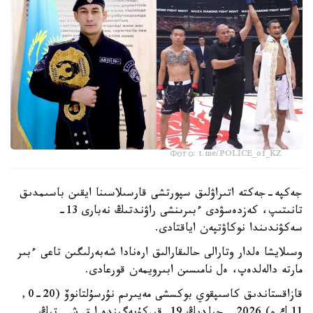
Фото: t.me/POLICE_of_KZ
جەكپە-جەكتە اتىراۋلىق سپورتشى قارسىلاسىنا ايقىن باسىمدىق
تانىتىپ، كەزدەسۋدى ءبىرىنشى راۋندتىڭ نەبارى 13-
سەكۋندىندا نوكاۋتپەن اياقتادى.
وسىلايشا ەلدار وتارالى حالىقارالىق ارەنادا شەبەرلىگىن تاعى ءبىر
مارتە دالەلدەپ، ەل نامىسىن ابىرويمەن قورعادى.
قازاقستاندىق كاسىپقوي بوكسشى مەيىرىم نۇرسۇلتانوۆ (20-0,