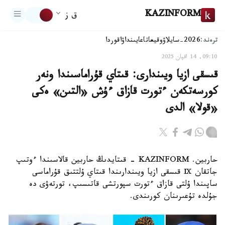
KAZINFORM
ق ز
ترەند:
2026-سايلاۋ
وقيعا
تاعايىنداۋ
اقوردا
09:10, 14 اقپان 2025
قىسقى ازيا ويىندارى: قىتاي قۇراماسىندا ونەر
كورسەتكەن ءتورت قازاق ءۇش «التىن» ەكى
«قولا» الدى
حاربين. KAZINFORM - قىتايدىڭ حاربين قالاسىندا ءوتىپ
جاتقان Ⅸ قىسقى ازيا ويىندارىندا قىتاي ۇلتتىق قۇراماسى
ساپىندا ۇلتى قازاق ءتورت سپورتشى قاتىسىپ، تورتەۋى دە
جۇلدە تۇعىرىنان كورىندى.