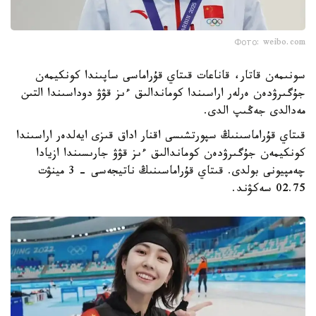
Фото: weibo.com
سونىمەن قاتار، قاناعات قىتاي قۇراماسى ساپىندا كونكيمەن
جۇگىرۋدەن ەرلەر اراسىندا كوماندالىق ءىز قۋۋ دوداسىندا التىن
مەدالدى جەڭىپ الدى.
قىتاي قۇراماسىنىڭ سپورتشىسى اقنار اداق قىزى ايەلدەر اراسىندا
كونكيمەن جۇگىرۋدەن كوماندالىق ءىز قۋۋ جارىسىندا ازيادا
چەمپيونى بولدى. قىتاي قۇراماسىنىڭ ناتيجەسى - 3 مينۋت
02.75 سەكۋند.