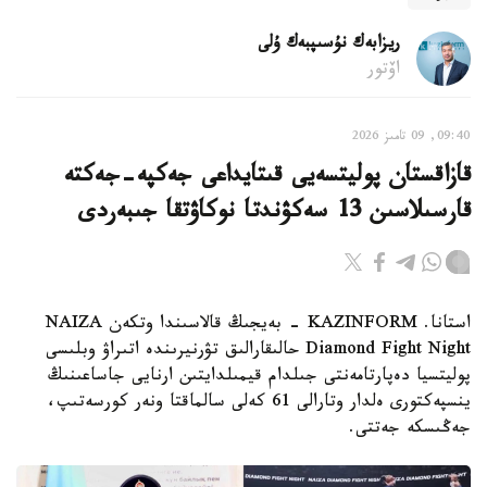
ريزابەك نۇسىپبەك ۇلى
اۆتور
09:40, 09 تامىز 2026
قازاقستان پوليتسەيى قىتايداعى جەكپە-جەكتە
قارسىلاسىن 13 سەكۋندتا نوكاۋتقا جىبەردى
استانا. KAZINFORM - بەيجىڭ قالاسىندا وتكەن NAIZA
Diamond Fight Night حالىقارالىق تۋرنيرىندە اتىراۋ وبلىسى
پوليتسيا دەپارتامەنتى جىلدام قيمىلدايتىن ارنايى جاساعىنىڭ
ينسپەكتورى ەلدار وتارالى 61 كەلى سالماقتا ونەر كورسەتىپ،
جەڭىسكە جەتتى.