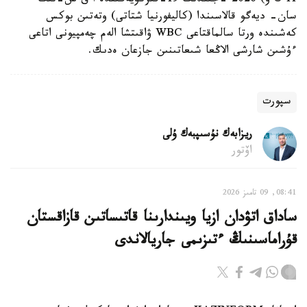
11 ك و) 2026 -جىلدىڭ 19-قىركۇيەگىندە ا ق ش-تىڭ
سان- ديەگو قالاسىندا (كاليفورنيا شتاتى) وتەتىن بوكس
كەشىندە ورتا سالماقتاعى WBC ۋاقىتشا الەم چەمپيونى اتاعى
ءۇشىن شارشى الاڭعا شىعاتىنىن جازعان ەدىك.
سپورت
ريزابەك نۇسىپبەك ۇلى
اۆتور
08:41, 09 تامىز 2026
ساداق اتۋدان ازيا ويىندارىنا قاتىساتىن قازاقستان
قۇراماسىنىڭ ءتىزىمى جاريالاندى