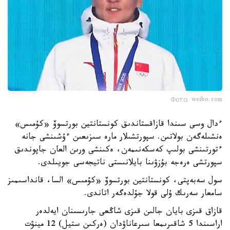
Фото: weibo.com
ءدال وسى سىندا قازاقستاندىق كونستانتين بورتسوۆ «كۇمىس»
ەنشىلەگەن بولاتىن. سپورتشىلار مارە سىزىعىن ءۇشىنشى جانە
ءتورتىنشى بولىپ كەسكەنىمەن، ەكىنشى ورىن العان جاپوندىق
سپورتشى ەرەجە بۇزۋىنا بايلانىستى ناتيجەسى جويىلدى.
سول سەبەپتى، كونستانتين بورتسوۆ «كۇمىس» السا، قانداسىمىز
سامعار سەرىك ۇلى قولا جۇلدەگەر اتاندى.
قازاق قىزى بايان جالىن قىزى شاڭعى جارىسىنان ايەلدەر
اراسىندا 5 شاقىرىمعا سىرعاناۋدان (ەركىن ستيل) 12 مينۋت