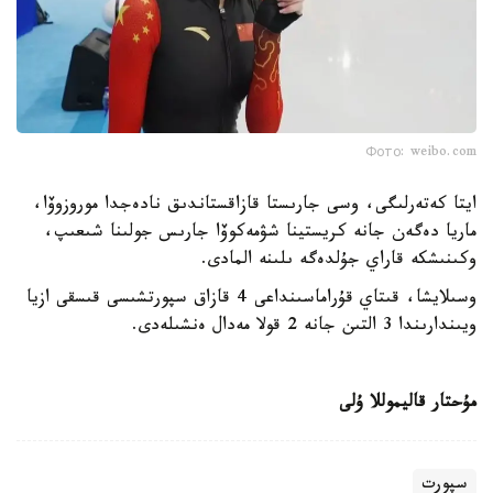
Фото: weibo.com
ايتا كەتەرلىگى، وسى جارىستا قازاقستاندىق نادەجدا موروزوۆا،
ماريا دەگەن جانە كريستينا شۋمەكوۆا جارىس جولىنا شىعىپ،
وكىنىشكە قاراي جۇلدەگە ىلىنە المادى.
وسىلايشا، قىتاي قۇراماسىنداعى 4 قازاق سپورتشىسى قىسقى ازيا
ويىندارىندا 3 التىن جانە 2 قولا مەدال ەنشىلەدى.
مۇحتار قاليموللا ۇلى
سپورت