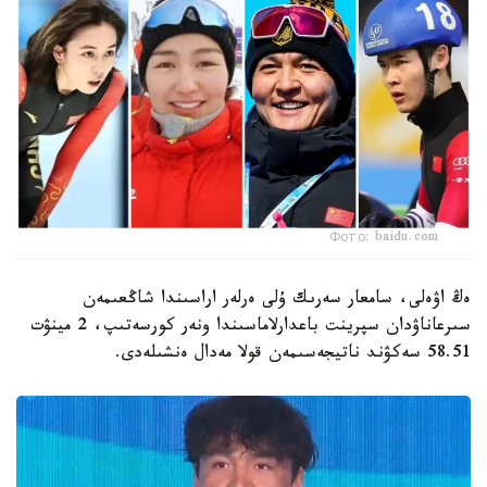
Фото: baidu.com
ەڭ اۋەلى، سامعار سەرىك ۇلى ەرلەر اراسىندا شاڭعىمەن
سىرعاناۋدان سپرينت باعدارلاماسىندا ونەر كورسەتىپ، 2 مينۋت
58.51 سەكۋند ناتيجەسىمەن قولا مەدال ەنشىلەدى.