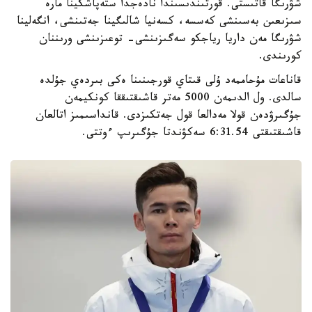
شۋرىگا قاتىستى. قورتىندىسىندا نادەجدا ستەپاشكينا مارە
سىزىعىن بەسىنشى كەسسە، كسەنيا شالىگينا جەتىنشى، انگەلينا
شۋرىگا مەن داريا رياجكو سەگىزىنشى- توعىزىنشى ورىننان
كورىندى.
قاناعات مۇحاممەد ۇلى قىتاي قورجىنىنا ەكى بىردەي جۇلدە
سالدى. ول الدىمەن 5000 مەتر قاشىقتىققا كونكيمەن
جۇگىرۋدەن قولا مەدالعا قول جەتكىزدى. قانداسىمىز اتالعان
قاشىقتىقتى 6:31.54 سەكۋندتا جۇگىرىپ ءوتتى.