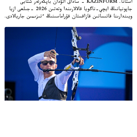
استانا. KAZINFORM - ساداق اتۋدان باپكەرلەر شتابى
جاپونيانىڭ ايچي-ناگويا قالالارىندا وتەتىن 2026 -جىلعى ازيا
ويىندارىنا قاتىساتىن قازاقستان قۇراماسىنىڭ ءتىزىمىن جاريالادى.
Фото: ҚР ҰОК
ءدۇبىرلى دودادا ەل نامىسىن 12 سپورتشى قورعايدى.