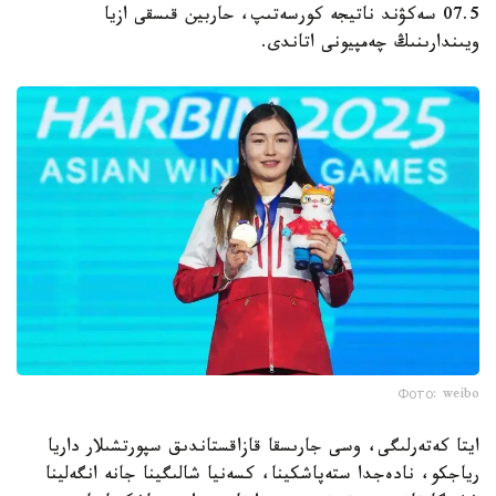
07.5 سەكۋند ناتيجە كورسەتىپ، حاربين قىسقى ازيا
ويىندارىنىڭ چەمپيونى اتاندى.
Фото: weibo
ايتا كەتەرلىگى، وسى جارىسقا قازاقستاندىق سپورتشىلار داريا
رياجكو، نادەجدا ستەپاشكينا، كسەنيا شالىگينا جانە انگەلينا