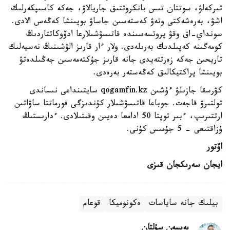
تىركەلۋ، سوتتان تىس بانكروتتىق جاريالاۋ، جەكە كاسىپكەرلىك
اشۋ، بەرەشەكتى وتەۋ كەستەسىن جاساۋ بويىنشا كەڭەس الادى.
سونداي-اق وقۋ پروتسەسىندە قاتىسۋشىلارعا ادۆوكاتتاردىڭ
كومەگىنە كەپىلدىك بەرىلەدى. ولار ءار قارىز الۋشىنىڭ نەسيەلىك
تاريحىن جەكە زەرتتەيدى جانە قارىز جۇكتەمەسىن جەڭىلدەتۋ
بويىنشا پراكتيكالىق كەڭەستەر بەرەدى.
كۋرسقا جازىلۋ ءۇشىن qogamfin.kz سايتىنداعى نىساندى
تولتىرۋ قاجەت. جوباعا قاتىسۋشىلار كۇندىزگى فورماتتا ساۋاتىن
ارتتىرىپ، ءبىر توپتا 50 ادامعا دەيىن وقىتىلادى. ءدارىستىڭ
ۇزاقتىعى - 5 جۇمىس كۇنى.
اۆتور
ايجان سەرىكجان قىزى
بيلىك جانە ساياسات
ەكونوميكا
قوعام
بەيسەن سۇلتان