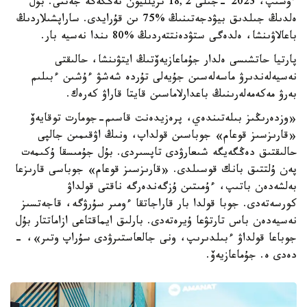
ءوسىپ، 2023 -جىلى 18,2 تريلليون تەڭگەگە جەتتى. بۇل
ەلدىڭ جىلدىق بيۋدجەتىنىڭ %75 ىن قۇرايدى. ساراپشىلاردىڭ
باعالاۋىنشا، ەلدەگى ستۋدەنتتەردىڭ %80 ىندا نەسيە بار.
پارتيا حاتشىسى ەلدار جۇماعازيەۆتىڭ ايتۋىنشا، حالىقتى
نەسيەلەندىرۋ ماسەلەسىن جۇيەلى تۇردە شەشۋ ءۇشىن ءبىلىم
بەرۋ مەكەمەلەرىنىڭ باعدارلاماسىن قايتا قاراۋ كەرەك.
«وزدەرىڭىز بىلەتىندەي، پرەزيدەنت قاسىم-جومارت توقايەۆ
«قارىزسىز قوعام» جوباسىن قولداپ، ونىڭ اۋقىمىن جالپى
حالىقتىق دەڭگەيگە شىعارۋدى تاپسىردى. بۇل جۇمىسقا ۇكىمەت
پەن ۇلتتىق بانك قوسىلدى. «قارىزسىز قوعام» جوباسى قارىزعا
بەلشەدەن باتىپ، ءۇمىتىن ۇزگەندەرگە ناقتى قولداۋ
كورسەتەدى. جوبا قولدا بار قاراجاتقا ءومىر سۇرۋگە، قاجەتسىز
نەسيەدەن باس تارتۋعا ۇيرەتەدى. بارلىق ايماقتاعى ازاماتتار بۇل
جوباعا قولداۋ ءبىلدىرىپ، ونى جالعاستىرۋدى سۇراپ وتىر»، -
دەدى ە. جۇماعازيەۆ.