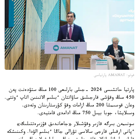
فوتو: AMANAT پارتياسى
پارتيا حاتشىسى 2024 -جىلى بارلىعى 100 مىڭ ستۋدەنت پەن
450 مىڭ وقۋشى قارجىلىق ساۋاتتان ءبىلىم الاتىنىن اتاپ ءوتتى.
وعان قوسىمشا 200 مىڭ ازامات وقۋ كۋرستارىنان وتەدى.
وسىلايشا، جوبا بيىل 750 مىڭ ادامدى قامتيدى.
سونىمەن بىرگە قازىر وقۋشىلار «جاھاندىق قۇزىرەتتىلىك»
ءپانى ارقىلى قارجى سالاسى تۋرالى جاڭا ءبىلىم الۋدا. وكىنىشكە