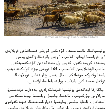
Фото: Александр Павский/Kazinform
پوليتسيانىڭ مالىمەتىنشە، كۇدىكتى كورشى قىستاقتاعى قويلاردى
ءوز قوراسىنا ايداپ اكەلىپ، ءوزىن ولاردىڭ زاڭدى يەسى
رەتىندە كورسەتكەن. كەيىن ول ەشتەڭەدەن كۇدىكتەنبەگەن
ساتىپ الۋشىلارمەن كەلىسىپ، 165 قويدى جۇك كولىگىنە تيەپ،
باسقا وڭىرگە جونەلتكەن. مال يەسى وتارىنداعى قويلاردىڭ
تۇگەل ەمەستىگىن بايقاپ، پوليتسياعا حابارلاسقان.
جاڭاارقا اۋداندىق پوليتسيا قىزمەتكەرلەرى جەدەل- ىزدەستىرۋ
شارالارىن جۇرگىزىپ، مالدىڭ جامبىل وبلىسىنا جونەلتىلگەنىن
انىقتاعان. ۇلىتاۋ وبلىسى پوليتسيا دەپارتامەنتىنىڭ قىزمەتكەرلەرى
جەدەل ارەكەت ەتىپ، تارازداعى مال بازارىنان قويلاردى ساتىپ