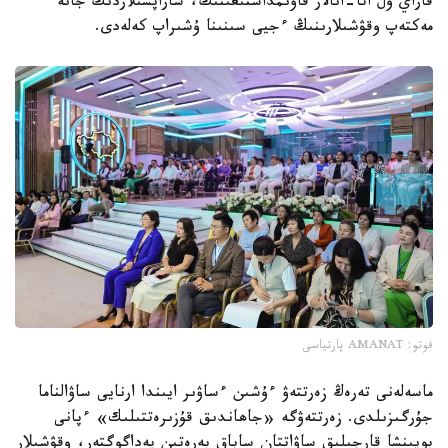
قاراي ول اتا-انالار قاۋىمداستىعىنىڭ، ساراپشىلاردىڭ جانە
مەكتەپ وقۋشىلارىنىڭ ءجيى سىنىنا ۇشىراپ كەلەدى.
فوتو: AMANAT پارتياسى
ماسەلەنى تەرەڭ زەرتتەۋ ءۇشىن ءساۋىر ايىندا ارنايى ساۋالناما
جۇرگىزىلدى. زەرتتەۋگە «جاھاندىق قۇزىرەتتىلىك» ءپانى
بويىنشا قارجىلىق ساۋاتتان ساباق بەرەتىن پەداگوگتەر، وقۋشىلار