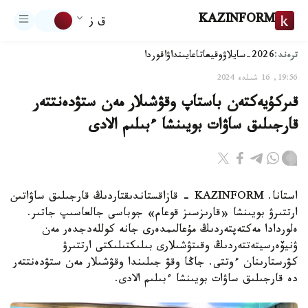
KAZINFORM
ق ز
ترەند:
2026-سايلاۋ
وقيعا
تاعايىنداۋ
اقوردا
19:56, 16 شىلدە 2024
قىركۇيەكتەن باستاپ وقۋشىلار مەن ستۋدەنتتەر
قارجىلىق ساۋات بويىنشا ءبىلىم الادى
استانا. KAZINFORM - قازاقستاندىقتاردىڭ قارجىلىق ساۋاتىن
ارتتىرۋ بويىنشا «قارىزسىز قوعام» جوباسى جالعاسىپ جاتىر.
ەلوردادا مەكتەپتەردىڭ مۇعالىمدەرى جانە كوللەدجدەر مەن
ۋنيۆەرسيتەتتەردىڭ وقىتۋشىلارى بىلىكتىلىكتى ارتتىرۋ
كۋرستارىنان ءوتتى. جاڭا وقۋ جىلىندا وقۋشىلار مەن ستۋدەنتتەر
دە قارجىلىق ساۋات بويىنشا ءبىلىم الادى.