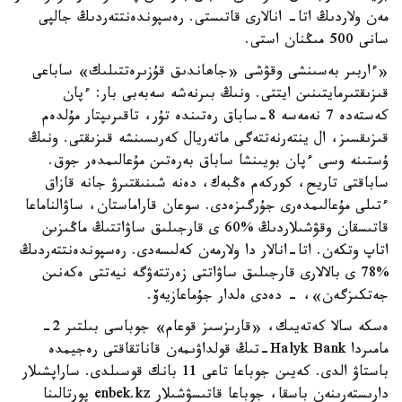
مەن ولاردىڭ اتا- انالارى قاتىستى. رەسپوندەنتتەردىڭ جالپى
سانى 500 مىڭنان استى.
«ءاربىر بەسىنشى وقۋشى «جاھاندىق قۇزىرەتتىلىك» ساباعى
قىزىقتىرمايتىنىن ايتتى. ونىڭ بىرنەشە سەبەبى بار: ءپان
كەستەدە 7 نەمەسە 8-ساباق رەتىندە تۇر، تاقىرىپتار مۇلدەم
قىزىقسىز، ال ينتەرنەتتەگى ماتەريال كەرىسىنشە قىزىقتى. ونىڭ
ۇستىنە وسى ءپان بويىنشا ساباق بەرەتىن مۇعالىمدەر جوق.
ساباقتى تاريح، كوركەم ەڭبەك، دەنە شىنىقتىرۋ جانە قازاق
ءتىلى مۇعالىمدەرى جۇرگىزەدى. سوعان قاراماستان، ساۋالناماعا
قاتىسقان وقۋشىلاردىڭ %60 ى قارجىلىق ساۋاتتىڭ ماڭىزىن
اتاپ وتكەن. اتا-انالار دا ولارمەن كەلىسەدى. رەسپوندەنتتەردىڭ
%78 ى بالالارى قارجىلىق ساۋاتتى زەرتتەۋگە نيەتتى ەكەنىن
جەتكىزگەن»، - دەدى ەلدار جۇماعازيەۆ.
ەسكە سالا كەتەيىك، «قارىزسىز قوعام» جوباسى بىلتىر 2-
مامىردا Halyk Bank-تىڭ قولداۋىمەن قاناتقاقتى رەجيمدە
باستاۋ الدى. كەيىن جوباعا تاعى 11 بانك قوسىلدى. ساراپشىلار
دارىستەرىنەن باسقا، جوباعا قاتىسۋشىلار enbek.kz پورتالىنا