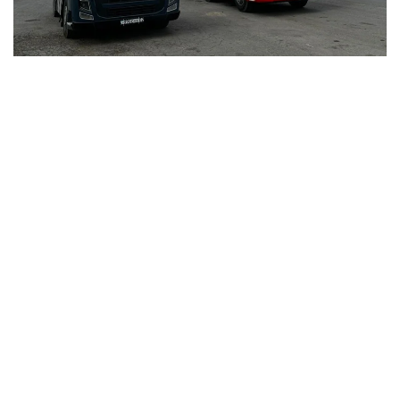
Фото: Kazinform
اتاپ ايتقاندا، «قازاقستان رەسپۋبليكاسى استاناسىنىڭ
مارتەبەسى تۋرالى» ق ر كونستيتۋتسيالىق زاڭى 8-بابىنىڭ 13)
تارماقشاسىنا سايكەس استانا قالاسىنىڭ اكىمدىگى ءتيىستى
قاۋلى شىعاردى.
- اۋىر جۇك تاسيتىن ترانزيتتىك كولىك قۇرالدارىنىڭ ءجۇرۋى
«استانا قالاسىنىڭ اينالما جولى» اۆتوموبيل جولى ارقىلى جۇزەگە
اسىرىلادى. اۋىر جۇك تاسيتىن ترانزيتتىك كولىك قۇرالدارىنا
«استانا قالاسىنىڭ اينالما جولى» اۆتوموبيل جولىنىڭ ىشىندە
ورنالاسقان اۋماعىنا كىرۋىنە تىيىم سالىنادى، - دەپ اتالىپ
وتكەن قۇجاتتا.
جالپى، قازاقستان رەسپۋبليكاسىنىڭ زاڭناماسىندا قالا شەگىندە
جەڭىل اۆتوموبيلدەردىڭ قوزعالىسىنا شەكتەۋلەر بەلگىلەنبەگەن.