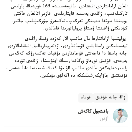
العان ازاماتتاردى انىقتادى. ناتيجەسىندە 165 قويدىڭ بارلىعى
تاركىلەنىپ، زاڭدى يەسىنە قايتارىلدى. قازىر اتالعان فاكتى
بويىنشا سوتقا دەيىنگى تەرگەپ-تەكسەرۋ جۇرگىزىلىپ جاتىر.
كۇدىكتى ۋاقىتشا ۇستاۋ يزولياتورىنا قامالدى.
پوليتسيا ازاماتتارعا مال ساتىپ الار كەزدە ونىڭ زاڭدى
تيەسىلىگىن راستايتىن قۇجاتتاردى، ۆەتەريناريالىق انىقتامالاردى
جانە باسقا دا قاجەتتى قۇجاتتاردى مۇقيات تەكسەرۋگە كەڭەس
بەرەدى. قۇقىق قورعاۋ ورگاندارىنىڭ ايتۋىنشا، زاڭدى تۇردە
راسىمدەلمەگەن مالدى ساتىپ الۋ مۇلىكتىك شىعىنعا عانا ەمەس،
قۇقىقتىق جاۋاپكەرشىلىككە دە اكەلۋى مۇمكىن.
زاڭ جانە قۇقىق
قوعام
باقىتجول كاكەش
اۆتور