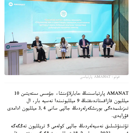
فوتو: AMANAT پارتياسى
AMANAT پارتياسىنىڭ حابارلاۋىنشا، جۇمىس ىستەيتىن 10
ميلليون قازاقستاندىقتىڭ 9 ميلليونىندا نەسيە بار، ال
تىزىلىمدەگى بورىشكەرلەردىڭ جالپى سانى 3,4 ميلليون ادامدى
قۇرايدى.
تۇتىنۋشىلىق نەسيەلەردىڭ جالپى كولەمى 5 تريلليون تەڭگەگە