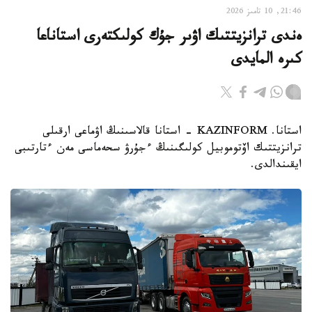
21:46, 10 تامىز 2026
ەندى ترانزيتتىك اۋىر جۇك كولىكتەرى استاناعا
كىرە المايدى
استانا. KAZINFORM - استانا قالاسىنىڭ اۋماعى ارقىلى
ترانزيتتىك اۆتوموبيل كولىگىنىڭ ءجۇرۋ سحەماسى مەن ءتارتىبى
ايقىندالدى.