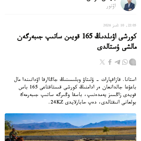
اۆتور
22:05, 10 تامىز 2026
كورشى اۋىلدىڭ 165 قويىن ساتىپ جىبەرگەن
مالشى ۇستالدى
استانا. قازاقپارات - ۇلىتاۋ وبلىسىنىڭ جاڭاارقا اۋدانىندا مال
باعۋعا جالدانعان ەر ادامنىڭ كورشى قىستاقتاعى 165 باس
قويدى زاڭسىز يەمدەنىپ، باسقا وڭىرگە ساتىپ جىبەرمەك
بولعانى انىقتالدى، دەپ حابارلايدى 24KZ.