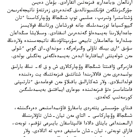
ارنالعان «باعدار» قىزمەتىن اتقارادى. بۇعان دەيىن
جۇرگىزىلگەن فۋنكتسيونالدىق گەندەردى زەرتتەۋ ناتيجەلەرىمەن
ۇشتاستىرا وتىرىپ، عىلىمي توپ شىڭجاڭ وۆچاركاسىنا ءتان
گيپوكسياعا توزىمدىلىك جانە قورشاعان ورتانىڭ قولايسىز
جاعدايلارىنا بەيىمدەلۋ گەندەرىن انىقتادى. وسىلايشا مىڭداعان
جىلدارعا جالعاسقان تابيعي سۇرىپتالۋدىڭ ناتيجەسىندە ولاردىڭ
سۋىق ءارى بيىك تاۋلى وڭىرلەرگە، سونداي-اق گوبي ءشولى
مەن شولەيتتى ايماقتارعا ابدەن بەيىمدەلگەنى بەلگىلى بولدى.
قازىرگى ۋاقىتتا شىڭجاڭ وۆچاركالارى ش و ق ك- نىڭ بارلىق
بولىمدەرى مەن قالالارىندا شتاتتىق قىزمەتتىك يت رەتىندە
قولدانىلادى. ولار شەكارالىق باقىلاۋ مەن قوعامدىق ءتارتىپتى
قامتاماسىز ەتۋ قىزمەتىندە جوعارى ايماقتىق بەيىمدىلىگىن
كورسەتىپ كەلەدى.
قىتاي جۇمىسشى يتتەردى باسقارۋ قاۋىمداستىعى دەرەگىنشە،
شىڭجاڭ وۆچاركاسى - التاي مەن تيان-شان تاۋلارىنىڭ
ارالىعىنداعى بايتاق دالادا قالىپتاسقان بايىرعى تۇقىم، توبەت،
قازاق توبەتى، تيان-شان ماستيفى دەپ تە اتالادى. ولار