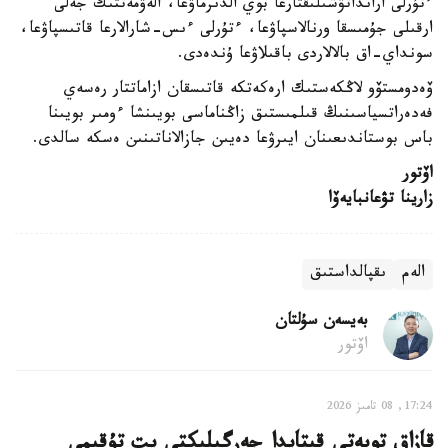
ءتۇرلى ارانداتۋشىلىقتارعا بوي الدىرماۋعا، الەۋمەتتىك جەلى
ارقىلى جۇمىسقا ورنالاسپاۋعا، ءتۇرلى ءىس-شارالارعا قاتىسپاۋعا،
سونداي-اق بالالاردى باقىلاۋعا ۇندەدى.
ۆەدومستۆو لاڭكەستىك ارەكەتكە قاتىسقان ازاماتتار رەسەي
فەدەراتسياسىنىڭ قىلمىستىق زاڭناماسى بويىنشا ءومىر بويىنا
باس بوستاندىعىنان ايىرۋعا دەيىن جازالاناتىنىن ەسكە سالدى.
اۆتور
زارينا تۋعانبايەۆا
الەم
ىقپالداستىق
بەيسەن سۇلتان
اۆتور
17:24, 08 تامىز 2026
قازاق توبەتى قىتايدا جەرگىلىكتى يت تۇقىمى