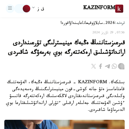
KAZINFORM
ق ز
ترەند:
2026-سايلاۋ
وقيعا
تاعايىنداۋ
اقوردا
07:56, 29 ناۋرىز 2024
قىرعىزستاننىڭ ەڭبەك مينيسترلىگى تۇرعىنداردى
ارانداتۋشىلىق ارەكەتتەرگە بوي بەرمەۋگە شاقىردى
بىشكەك. KAZINFORM - قىرعىزستاننىڭ ەڭبەك، الەۋمەتتىك
قامتاماسىز ەتۋ جانە كوشى-قون مينيسترلىگىنىڭ رەسەيدەگى
وكىلدىگى قىرعىزستاندىقتاردى لاڭكەستىك ارەكەتتەرگە قاتىسۋ
ءۇشىن الەۋمەتتىك جەلىلەر ارقىلى ءتۇرلى ارانداتۋشىلىقتارعا بوي
الدىرماۋعا شاقىردى.