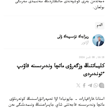
ەجەلدەن بەرى كوشپەندى حالىقتاردىڭ سەنىمدى سەرىگى
بولعان.
الەم
ريزابەك نۇسىپبەك ۇلى
اۆتور
16:18, 08 تامىز 2026
كليماتتىڭ وزگەرۋى ماتچا وندىرىسىنە قاۋىپ
ءتوندىردى
استانا.قازاقپارات - جاپونيادا اۋا تەمپەراتۋراسىنىڭ كوتەرىلۋى
ماتچا وندىرىسىنە قاجەتتى شاي جاپىراعىنىڭ ونىمدىلىگى مەن