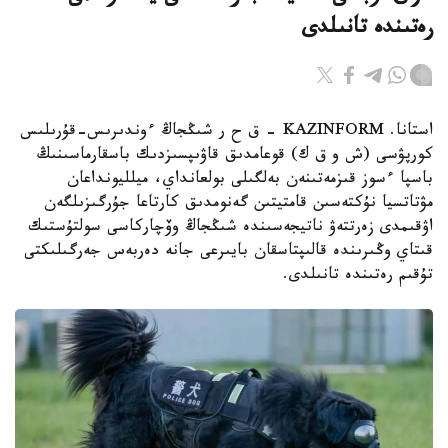
رەتىندە تانىلدى
استانا. KAZINFORM – ق ح ر شىڭجاڭ ءوندىرىس-قۇرىلىس
كورپۋسى (ش و ق ك) قوعامدىق قاۋىپسىزدىك باسقارماسىنىڭ
باسپا ءسوز قىزمەتىنەن بەلگىلى بولعانداي، ميلليونداعان
مۋتاتسيا نۇكتەسىن قامتيتىن گەنومدىق كارتاعا جۇرگىزىلگەن
اۋقىمدى زەرتتەۋ ناتيجەسىندە شىڭجاڭ وۆچاركاسى سولتۇستىك
قىتاي وڭىرىندە قالىپتاسقان بايىرعى جانە دەربەس جەرگىلىكتى
تۇقىم رەتىندە تانىلدى.