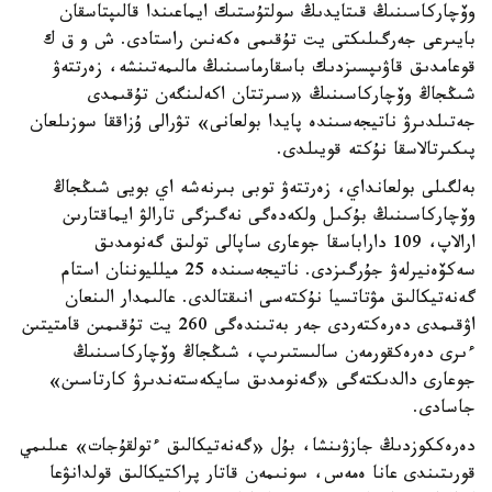
وۆچاركاسىنىڭ قىتايدىڭ سولتۇستىك ايماعىندا قالىپتاسقان
بايىرعى جەرگىلىكتى يت تۇقىمى ەكەنىن راستادى. ش و ق ك
قوعامدىق قاۋىپسىزدىك باسقارماسىنىڭ مالىمەتىنشە، زەرتتەۋ
شىڭجاڭ وۆچاركاسىنىڭ «سىرتتان اكەلىنگەن تۇقىمدى
جەتىلدىرۋ ناتيجەسىندە پايدا بولعانى» تۋرالى ۇزاققا سوزىلعان
پىكىرتالاسقا نۇكتە قويىلدى.
بەلگىلى بولعانداي، زەرتتەۋ توبى بىرنەشە اي بويى شىڭجاڭ
وۆچاركاسىنىڭ بۇكىل ولكەدەگى نەگىزگى تارالۋ ايماقتارىن
ارالاپ، 109 داراباسقا جوعارى ساپالى تولىق گەنومدىق
سەكۆەنيرلەۋ جۇرگىزدى. ناتيجەسىندە 25 ميلليوننان استام
گەنەتيكالىق مۋتاتسيا نۇكتەسى انىقتالدى. عالىمدار الىنعان
اۋقىمدى دەرەكتەردى جەر بەتىندەگى 260 يت تۇقىمىن قامتيتىن
ءىرى دەرەكقورمەن سالىستىرىپ، شىڭجاڭ وۆچاركاسىنىڭ
جوعارى دالدىكتەگى «گەنومدىق سايكەستەندىرۋ كارتاسىن»
جاسادى.
دەرەككوزدىڭ جازۋىنشا، بۇل «گەنەتيكالىق ءتولقۇجات» عىلىمي
قورىتىندى عانا ەمەس، سونىمەن قاتار پراكتيكالىق قولدانۋعا