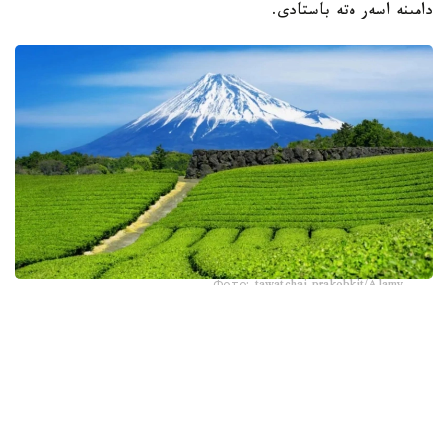
دامىنە اسەر ەتە باستادى.
Фото: tawatchai prakobkit/Alamy
اسىرەسە جازعى اپتاپ، جىلى تۇندەر جانە كوكتەمدەگى اۋا
رايىنىڭ قۇبىلمالىلىعى شاي بۇتالارىنا قوسىمشا سالماق ءتۇسىرىپ
وتىر. عالىمدار ماسەلەنى شەشۋ ءۇشىن ىستىققا ءتوزىمدى
سۇرىپتاردى گەنومدىق ادىستەرمەن ىرىكتەۋگە كىرىسكەن، دەپ
حابارلايدى turkystan.kz newscientist.com-عا سىلتەمە