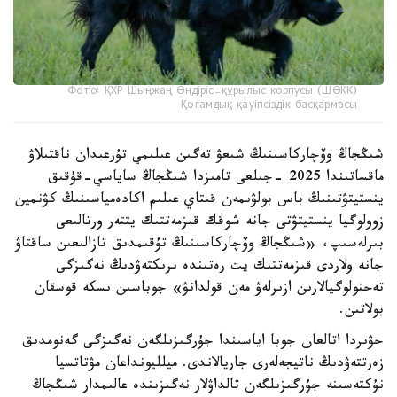
Фото: ҚХР Шыңжаң Өндіріс-құрылыс корпусы (ШӨҚК)
Қоғамдық қауіпсіздік басқармасы
شىڭجاڭ وۆچاركاسىنىڭ شىعۋ تەگىن عىلىمي تۇرعىدان ناقتىلاۋ
ماقساتىندا 2025 -جىلعى تامىزدا شىڭجاڭ ساياسي-قۇقىق
ينستيتۋتىنىڭ باس بولۋىمەن قىتاي عىلىم اكادەمياسىنىڭ كۋنمين
زوولوگيا ينستيتۋتى جانە شوقك قىزمەتتىك يتتەر ورتالىعى
بىرلەسىپ، «شىڭجاڭ وۆچاركاسىنىڭ تۇقىمدىق تازالىعىن ساقتاۋ
جانە ولاردى قىزمەتتىك يت رەتىندە ىرىكتەۋدىڭ نەگىزگى
تەحنولوگيالارىن ازىرلەۋ مەن قولدانۋ» جوباسىن ىسكە قوسقان
بولاتىن.
جۋىردا اتالعان جوبا اياسىندا جۇرگىزىلگەن نەگىزگى گەنومدىق
زەرتتەۋدىڭ ناتيجەلەرى جاريالاندى. ميلليونداعان مۋتاتسيا
نۇكتەسىنە جۇرگىزىلگەن تالداۋلار نەگىزىندە عالىمدار شىڭجاڭ