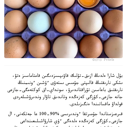
Фото: Pexels
بۇل شارا ەلدىڭ ازىق-تۇلىك قاۋىپسىزدىگىن قامتاماسىز ەتۋ،
ىشكى نارىقتىڭ قالىپتى جۇمىس ىستەۋى ءۇشىن ءونىمنىڭ
نارىقتىق باعاسىن تۇراقتاندىرۋ، سونداي-اق كوكتەمگى-جازعى
جانە جازعى-كۇزگى كەزەڭدە وتاندىق تاۋار وندىرۋشىلەردى
قولداۋ ماقساتىندا ەنگىزىلدى.
قىرعىزستاندا جۇمىرتقا ءوندىرىسى %90-100 عا جەتكەنى، ال
جازعى-كۇزگى كەزەڭدە ەلدەگى ءۇي شارۋاشىلىعىنداعى