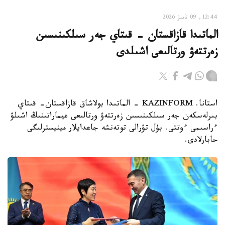
12:44, 09 تامىز 2026
الماتىدا قازاقستان - قىتاي جەر سىلكىنىسىن
زەرتتەۋ ورتالىعى اشىلدى
استانا. KAZINFORM - الماتىدا بولاشاق قازاقستان- قىتاي
بىرلەسكەن جەر سىلكىنىسىن زەرتتەۋ ورتالىعى عيماراتىنىڭ اشىلۋ
ءراسىمى ءوتتى. بۇل تۋرالى توتەنشە جاعدايلار مينيسترلىگى
حابارلادى.