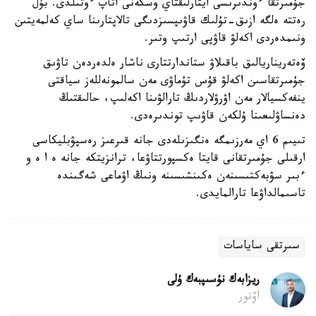
جۇمىرتقا ءوندىرىسى ايتارلىقتاي وسكەنى اتاپ ءوتىلدى. بۇل
رەتتە ەلگە ازىق-تۇلىك قاۋىپسىزدىگى تالاپتارىنا ساي كەلمەيتىن
ونىمدەردى اكەلۋ قاۋپى ارتىپ وتىر.
ۆەتەريناريالىق باقىلاۋ ستاندارتتارى ناشار ەلدەردەن تاۋىق
جۇمىرتقاسىن اكەلۋ قۇس تۇماۋى مەن سالمونەللەز سياقتى
ينفەكسيالار مەن اۋرۋلاردىڭ تارالۋىنا اكەلىپ، حالىقتىڭ
دەنساۋلىعىنا ۇلكەن قاۋىپ توندىرەدى.
تىيىم 6 اي مەرزىمگە ەنگىزىلەدى جانە قىرعىز رەسپۋبليكاسى
ارقىلى جۇمىرتقانى قايتا ەكسپورتتاۋعا، ترانزيتكە جانە ە ا ە و
ءبىر سۋبەكتىسىنەن ەكىنشىسىنە ونىڭ اۋماعى شەگىندە
تاسىمالداۋعا تارالمايدى.
سىرتقى ساياسات
ريزابەك نۇسىپبەك ۇلى
اۆتور