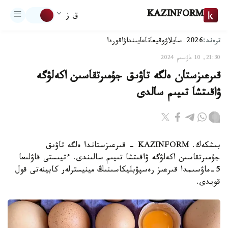
KAZINFORM
ق ز
ترەند:
2026-سايلاۋ
وقيعا
تاعايىنداۋ
اقوردا
21:30, 10 ماۋسىم 2024
قىرعىزستان ەلگە تاۋىق جۇمىرتقاسىن اكەلۋگە
ۋاقىتشا تىيىم سالدى
بىشكەك. KAZINFORM - قىرعىزستاندا ەلگە تاۋىق
جۇمىرتقاسىن اكەلۋگە ۋاقىتشا تىيىم سالىندى. ءتيىستى قاۋلىعا
5-ماۋسىمدا قىرعىز رەسپۋبليكاسىنىڭ مينيسترلەر كابينەتى قول
قويدى.