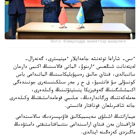
Фото: Фавқулодда вазиятлар вазирлиги
ءىس- شاراعا توتەنشە جاعدايلار ءمينيسترى، گەنەرال-
لەيتەنانت شىڭعىس ءارىنوۆ، الماتى قالاسىنىڭ اكىمى دارحان
ساتىبالدى، قىتاي حالىق رەسپۋبليكاسىنىڭ الماتىداعى باس
كونسۋلى سۋ فانتسيۋ، ق ح ر جەر سىلكىنىستەرى جونىندەگى
اكىمشىلىگىنىڭ گەوفيزيكا ينستيتۋتىنىڭ وكىلدەرى،
مەملەكەتتىك ورگانداردىڭ، عىلىمي قوعامداستىقتىڭ وكىلدەرى
جانە شاقىرىلعان قوناقتار قاتىستى.
عيماراتتىڭ اشىلۋى سەيسميكالىق قاۋىپسىزدىك سالاسىنداعى
قازاقستان مەن قىتاي اراسىنداعى ىنتىماقتاستىقتى دامىتۋدىڭ
ماڭىزدى كەزەڭىنە اينالدى.