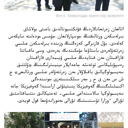
Фото: Фавқулодда вазиятлар вазирлиги
اتالعان زەرتحانالاردىڭ فۋنكتسيونالدىق باعىتى بولاشاق
بىرلەسكەن ورتالىقتىڭ جوسپارلانعان جۇمىس مودەلىنە سايكەس
كەلەدى. بۇل قازىرگى كەزەڭنىڭ وزىندە بىرلەسكەن عىلىمي
زەرتتەۋلەردى باستاۋعا مۇمكىندىك بەرەدى. وسى ماقساتتا
قازاقستان مەن قىتايدىڭ عىلىمي ۇيىمدارى قازاقستان
رەسپۋبليكاسى توتەنشە جاعدايلار مينيسترلىگىنىڭ «ۇلتتىق
سەيسمولوگيالىق باقىلاۋلار مەن زەرتتەۋلەر عىلىمي ورتالىعى» ج
ش س مەن ق ح ر جەر سىلكىنىستەرى جونىندەگى
اكىمشىلىگىنىڭ گەوفيزيكا ينستيتۋتى اراسىندا گەوفيزيكا جانە
سەيسمولوگيا سالاسىنداعى عىلىمي- تەحنيكالىق ىنتىماقتاستىق
تۋرالى ءوزارا تۇسىنىستىك تۋرالى مەموراندۋمعا قول قويدى.