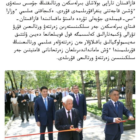
قازاقستان تاراپى بولاشاق بىرلەسكەن ورتالىقتىڭ جۇمىس ىستەۋى
ءۇشىن قاجەتتى ينفراقۇرىلىمدى قۇردى. ەكىجاقتى عىلىمي ءوزارا
ءىس-قيمىلدى جۇيەلى تۇردە دامىتۋ ماقساتىندا قازاقستان-
قىتاي بىرلەسكەن جەر سىلكىنىستەرىن زەرتتەۋ ورتالىعىن قۇرۋ
تۋرالى ۇكىمەتارالىق كەلىسىمگە قول قويىلعانعا دەيىن ۇلتتىق
سەيسمولوگيالىق باقىلاۋلار مەن زەرتتەۋلەر عىلىمي ورتالىعىنىڭ
قۇرىلىمىندا ءۇش مامانداندىرىلعان زەرتحانانى قامتيتىن جەر
سىلكىنىسىن زەرتتەۋ ورتالىعى قۇرىلدى.