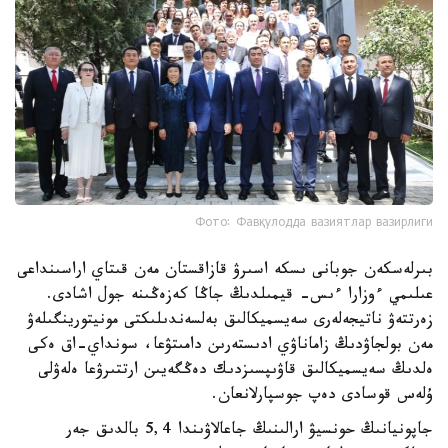
Фото: Фавқулодда вазиятлар вазирлиги
بىرلەسكەن جوبانى ىسكە اسىرۋ قازاقستان مەن قىتاي اراسىنداعى
عىلىمي ءوزارا ءىس- قيمىلدىڭ جاڭا كەزەڭىنە جول اشادى.
زەرتتەۋ ناتيجەلەرى سەيسميكالىق بەلسەندىلىكتى مونيتورينگىلەۋ
مەن بولجاۋدىڭ زاماناۋي ادىستەرىن دامىتۋعا، سونداي-اق ەكى
ەلدىڭ سەيسميكالىق قاۋىپسىزدىك دەڭگەيىن ارتتىرۋعا ەلەۋلى
ۇلەس قوسادى دەپ جوسپارلانعان.
جاپونيانىڭ حونسيۋ ارالىنىڭ جاعالاۋىندا 5,4 بالدىق جەر