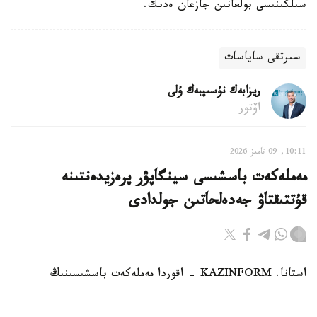
سىلكىنىسى بولعانىن جازعان ەدىك.
سىرتقى ساياسات
ريزابەك نۇسىپبەك ۇلى
اۆتور
10:11, 09 تامىز 2026
مەملەكەت باسشىسى سينگاپۋر پرەزيدەنتىنە
قۇتتىقتاۋ جەدەلحاتىن جولدادى
استانا. KAZINFORM - اقوردا مەملەكەت باسشىسىنىڭ
سينگاپۋر پرەزيدەنتىنە قۇتتىقتاۋ جەدەلحاتىن جولداعانىن
حابارلادى.