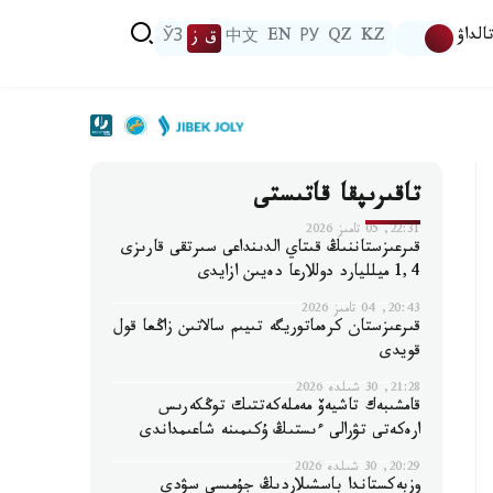
الداۋ
KZ
QZ
РУ
EN
中文
ق ز
ЎЗ
تاقىرىپقا قاتىستى
22:31, 05 تامىز 2026
قىرعىزستاننىڭ قىتاي الدىنداعى سىرتقى قارىزى
1,4 ميلليارد دوللارعا دەيىن ازايدى
20:43, 04 تامىز 2026
قىرعىزستان كرەماتوريگە تىيىم سالاتىن زاڭعا قول
قويدى
21:28, 30 شىلدە 2026
قامشىبەك تاشيەۆ مەملەكەتتىك توڭكەرىس
ارەكەتى تۋرالى ءىستىڭ ۇكىمىنە شاعىمداندى
20:29, 30 شىلدە 2026
وزبەكستاندا باسشىلاردىڭ جۇمىسى سۋدى