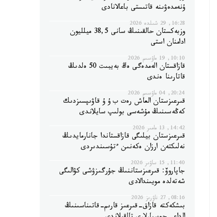
ۇنەمدەۋىنە قاتىستى باعالانادى
16:28, 29 شىلدە 2026
وزبەكستان حالقىنىڭ سانى 38,5 ميلليون
ادامنان استى
10:10, 19 ماۋسىم 2026
قازاقستان الەمدەگى ەڭ بەيبىت 50 ەلدىڭ
قاتارىنا ەندى
20:24, 04 ماۋسىم 2026
قىرعىزستان العاش رەت ب ۇ ۇ قاۋىپسىزدىك
كەڭەسىنىڭ مۇشەسى بولىپ سايلاندى
14:42, 13 مامىر 2026
قىرعىزستان بيلىگى قازاقستاندا جانارمايدىڭ
نەلىكتەن ارزان ەكەنىن ءتۇسىندىردى
11:40, 15 ساۋىر 2026
جاپاروۆ: قىرعىزستاننىڭ جۇرگىزۋشى كۋالىگى
شەتەلدە مويىندالادى
08:16, 27 ناۋرىز 2026
بىشكەكتە قازاق-قىرعىز قارىم-قاتىناسىنىڭ