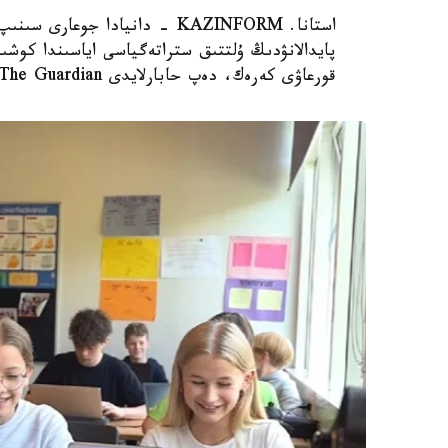
استانا. KAZINFORM - دانيادا 
پايدالانۋدىڭ ۇلتتىق ستراتەگياسى اياسىندا كوشىر
قورعاۋى كەرەك، دەپ حابارلايدى The Guardian.