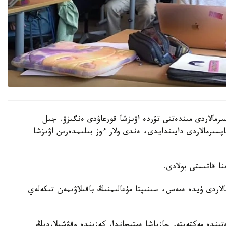
رمالاردى مىندەتتى تۇردە اۋىزشا قورعاۋدى ەنگىزۋ. جىل
ىنداي تاپسىرمالاردى دايىندايدى، ەندى ولار ءوز بىلىمدەرىن اۋىزشا
الاردى ۇيدە ەمەس، سىنىپتا مۇعالىمنىڭ باقىلاۋىمەن تىكەلەي
ىندە مەكتەپتەر جازباشا ەمتيحاندار كەزىندە وقۋشىلاردىڭ