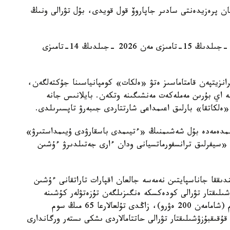
، 28-شىلدەدە قىرعىزستان پرەزيدەنتى سادىر جاپاروۆ قول قويدى، بۇل تۋرالى ونىڭ
مەملەكەتتىك مونوپوليانىڭ «سىناق رەجيمى» 2025 -جىلدىڭ 15-تامىزى مەن 2026 -جىلدىڭ 14-تامىزى
رانزيتپەن قامتاماسىز ەتۋ «ەلكات» كومپانياسىنا جۇكتەلگەن،
ە اي بۇرىن مەملەكەت مەنشىگىنە وتكەن. بايلانىس جانە
 «ەلكاتقا» بارلىق اعىمداعى شارتتاردى جىبەرۋ تاپسىرىلدى.
الىمدەمەدە بۇل شەشىمنىڭ «ءتيىمدى باسقارۋدى ۇيىمداستىرۋ»
 «سيفرلىق ترانسفورماتسيانى ودان ءارى جەتىلدىرۋ ءۇشىن
ندىققا جاناسپايتىن نەمەسە جالعان اقپارات تاراتقانى ءۇشىن
ىلىقتار تۋرالى كودەكسكە ەنگىزىلگەن تۇزەتۋلەر كۇشىنە
ەندى. ولارعا سايكەس، جەكە تۇلعالارعا 20 مىڭ سوم (شامامەن 200 ەۋرو)، زاڭدى تۇلعالارعا 65 مىڭ سوم
ىلەندى. قۇقىقبۇزۋشىلىقتار تۋرالى حاتتامالاردى ىشكى ىستەر ورگاندارى