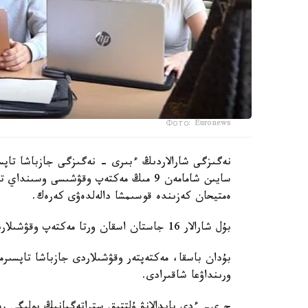
Фото: Euronews
نەگىزگى شارالاردىڭ ءبىرى - نەگىزگى جازباشا تاپسى
سايىن شامامەن 9 مىڭ مەكتەپ وقۋشىسى وس
ەمتيحان كەزىندە قوسىمشا دالەلدەۋى كەرەك.
بۇل شارالار 16 جاستان اسقان ورتا مەكتەپ وقۋشىلارىنا قاتىستى بولادى.
بۇدان باسقا، مەكتەپتەر وقۋشىلاردى جازباشا تاپسىرم
ورىنداۋعا شاقىرادى.
ج ي- ءدى پايدالانۋ ۇلتتىق ستراتەگيانىڭ بولىگى رەت