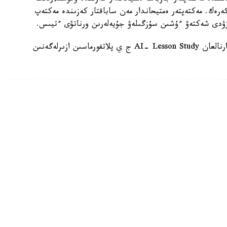
 كەرەك. مەكتەپتەر ەمتيحاندار مەن ساباقتار كەزىندە مەكتەپ
زۋدى شەكتەۋ ءۇشىن سۇزگىلەۋ جۇيەلەرىن ورناتۋى ءتيىس.
وسىعان دەيىن QyzPU ستۋدەنتتەرى پەداگوگتەرگە ارنالعان AI- Lesson Study ج ي پلاتفورماسىن ازىرلەگەنىن