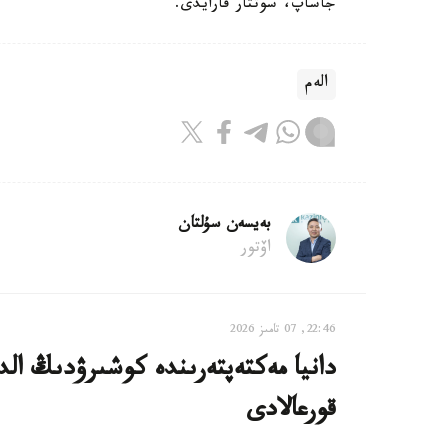
جاساپ، سوتتار قارايدى.
الەم
بەيسەن سۇلتان
اۆتور
22:46, 07 تامىز 2026
دانيا مەكتەپتەرىندە كوشىرۋدىڭ الدى
قورعالادى