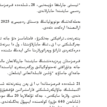
ءتيىستى جارلىققا دۇيسەنبى
رەسمي سايتىندا حابارلاندى.
ارالىعىندا ارەكەت ەتەدى.
ينتەرنەت-ترافيكتى جەتكىزۋ، قامتاماسىز ەتۋ جانە ت
جەرگىلىكتى ب ا ق-تىڭ حابارلاۋىنشا، ول دا بىرنەش
دەرەكتەردى تاراتۋ وپەراتورلارىنا ەكى ايدىڭ ىشىندە
قىرعىزستان پرەزيدەنتىنىڭ سايتىندا جاريالانعان م
جانە «تۇراقتى تەحنولوگيالىق وزگەرىستەر» اياسىندا
جاعداي جاساۋ» ءۇشىن قابىلدانعانى ايتىلعان.
21 شىلدەدە قىرعىزستاندا ب ا ق پەن ينتەرنەتتە شى
اكىمشىلىك جاۋاپكەرشىلىكتى قاراستىراتىن قۇقىقبۇزۋش
(شامامەن 640 ەۋرو) كولەمىندە ايىپپۇل بەلگ