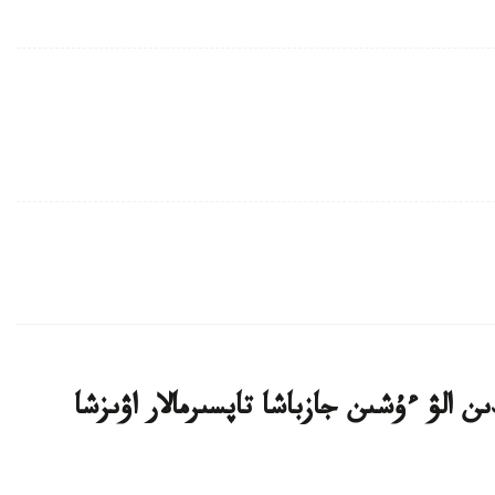
ن الۋ ءۇشىن جازباشا تاپسىرمالار اۋىزشا