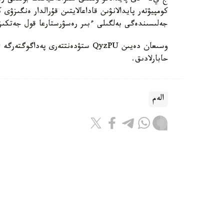
كومپيۋتەر پايدالانۋىن قاداعالايتىن قۇرالدار ەنگىزۋى
جەلىسىندەگى بەلگىلى ءبىر رەسۋرستارعا قول جەتكى
حابارلادىق.
الەم
باقىتجول كاكەش
اۆتور
17:08, 07 تامىز 2026