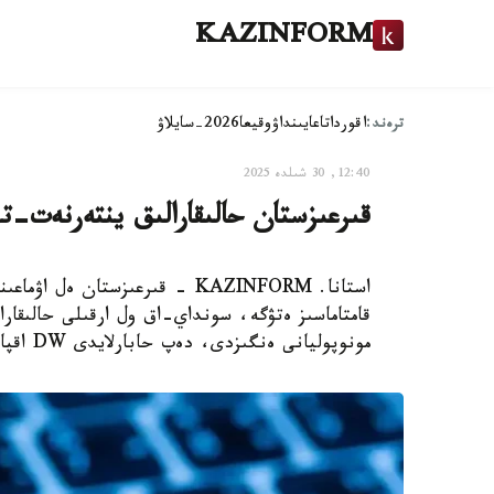
KAZINFORM
ترەند:
اقوردا
تاعايىنداۋ
وقيعا
2026-سايلاۋ
12:40, 30 شىلدە 2025
قىرعىزستان حالىقارالىق ينتەرنەت-تر
استانا. KAZINFORM - قىرعىزستان
قامتاماسىز ەتۋگە، سونداي-اق ول ارقىلى حالىقار
مونوپوليانى ەنگىزدى، دەپ حابارلايدى DW اقپارات اگەنتتىگى.