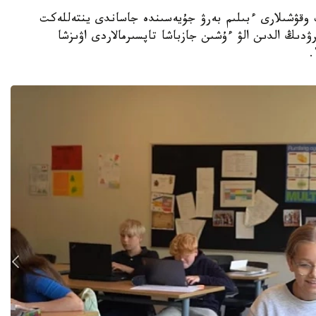
جوعارى سىنىپ وقۋشىلارى ءبىلىم بەرۋ جۇيەسىندە جاساندى ينتەللەكت
ۋدىڭ الدىن الۋ ءۇشىن جازباشا تاپسىرمالاردى اۋىزشا