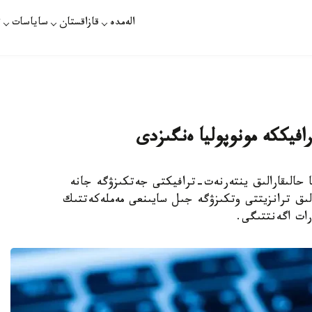
الەمدە
قازاقستان
ساياسات
ت
افيككە مونوپوليا ەنگىزدى
 ەل اۋماعىنا حالىقارالىق ينتەرنەت-ترافيكتى جەتكىزۋگە جانە
الىق ترانزيتتى وتكىزۋگە جىل سايىنعى مەملەكەتتىك