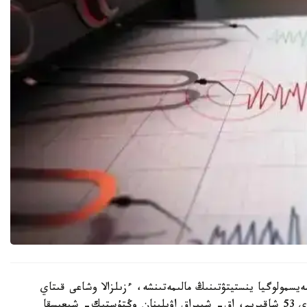
يسمولوگيا ينستيتۋتىنىڭ مالىمەتىنشە، ءزىلزالا وشاعى قىتاي
اۋماعىندا، بەدەل اۋىلىنان وڭتۇستىك- شىعىسقا قاراي 53 شاقىرىم، اق- شىيراق اۋىلىنان وڭتۇستىك- شىعىسقا