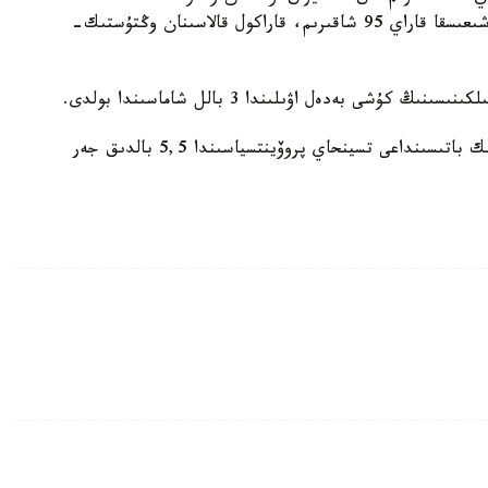
قاراي 57 شاقىرىم، قۇمتور كەنىشىنەن وڭتۇستىك- شىعىسقا قاراي 95 شاقىرىم، قاراكول قالاسىنان وڭتۇستىك-
ى بەدەل اۋىلىندا 3 بالل شاماسىندا بولدى.
وسىعان دەيىن 8 - قاڭتار كۇنى قىتايدىڭ سولتۇستىك باتىسىنداعى تسينحاي پروۆينتسياسىندا 5,5 بالدىق جەر