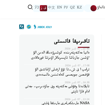
الداۋ
KZ
QZ
РУ
EN
中文
ق ز
ЎЗ
تاقىرىپقا قاتىستى
22:46, 07 تامىز 2026
دانيا مەكتەپتەرىندە كوشىرۋدىڭ الدىن الۋ
ءۇشىن جازباشا تاپسىرمالار اۋىزشا قورعالادى
17:08, 07 تامىز 2026
ترامپ ا ق ش-تا تۋۋ ارقىلى ازاماتتىق الۋ
قۇقىعىن جويعىسى كەلەتىنىن مالىمدەدى
16:30, 07 تامىز 2026
تايلاندتا وقۋشى مەكتەپتە وق جاۋدىرىپ، جەتى
ادام قازا تاپتى
13:24, 07 تامىز 2026
NASA عارىشكەرلەرى عارىشقا ۇشتى