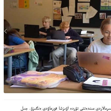
رمالاردى مىندەتتى تۇردە اۋىزشا قورعاۋدى ەنگىزۋ. جىل