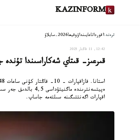
KAZINFORM
ترەند:
اقوردا
تاعايىنداۋ
وقيعا
2026-سايلاۋ
12:42, 11 قاڭتار 2025
قىرعىز- قىتاي شەكاراسىندا تۇندە 
اقپارات اگەنتتىگىنە سىلتەمە جاساپ.