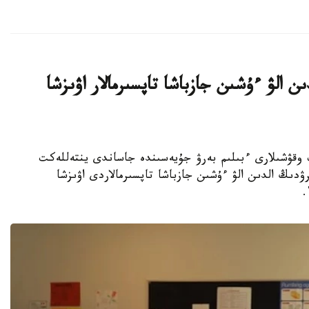
ن الۋ ءۇشىن جازباشا تاپسىرمالار اۋىزشا
جوعارى سىنىپ وقۋشىلارى ءبىلىم بەرۋ جۇيەسىندە جاساندى ينتەللەكت
ۋدىڭ الدىن الۋ ءۇشىن جازباشا تاپسىرمالاردى اۋىزشا