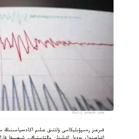
Фото: pexels.com
قىرعىز رەسپۋبليكاسى ۇلتتىق عىلىم اكادەمياسىنىڭ سە