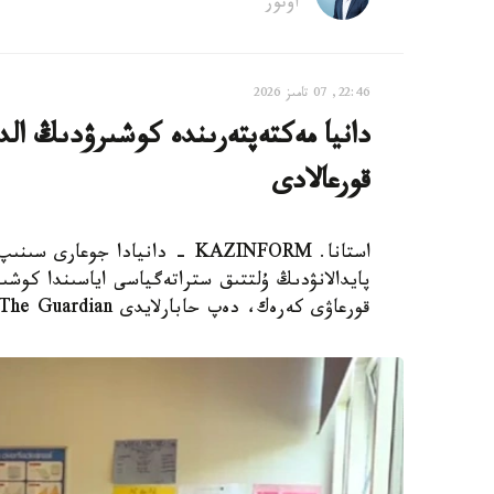
اۆتور
22:46, 07 تامىز 2026
دانيا مەكتەپتەرىندە كوشىرۋدىڭ الدى
قورعالادى
استانا. KAZINFORM - دانيادا 
پايدالانۋدىڭ ۇلتتىق ستراتەگياسى اياسىندا كوشىر
قورعاۋى كەرەك، دەپ حابارلايدى The Guardian.