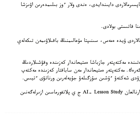
ىنداي تاپسىرمالاردى دايىندايدى، ەندى ولار ءوز بىلىمدەرىن اۋىزشا
الاردى ۇيدە ەمەس، سىنىپتا مۇعالىمنىڭ باقىلاۋىمەن تىكەلەي
ىندە مەكتەپتەر جازباشا ەمتيحاندار كەزىندە وقۋشىلاردىڭ
 كەرەك. مەكتەپتەر ەمتيحاندار مەن ساباقتار كەزىندە مەكتەپ
زۋدى شەكتەۋ ءۇشىن سۇزگىلەۋ جۇيەلەرىن ورناتۋى ءتيىس.
وسىعان دەيىن QyzPU ستۋدەنتتەرى پەداگوگتەرگە ارنالعان AI- Lesson Study ج ي پلاتفورماسىن ازىرلەگەنىن