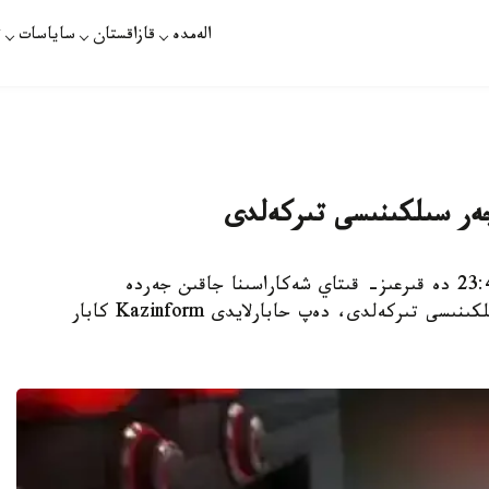
الەمدە
قازاقستان
ساياسات
ت
جەر سىلكىنىسى تىركەلدى
استانا. قازاقپارات - 10- قاڭتار كۇنى ساعات 23:48 دە قىرعىز- قىتاي شەكاراسىنا جاقىن جەردە
ەپيتسەنترىندە ماگنيتۋداسى 4,5 بالدىق جەر سىلكىنىسى تىركەلدى، دەپ حابارلايدى Kazinform كابار