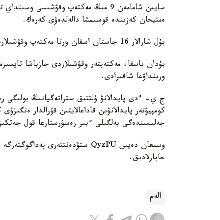
سايىن شامامەن 9 مىڭ مەكتەپ وقۋشىسى وس
ەمتيحان كەزىندە قوسىمشا دالەلدەۋى كەرەك.
بۇل شارالار 16 جاستان اسقان ورتا مەكتەپ وقۋشىلارىنا قاتىستى بولادى.
بۇدان باسقا، مەكتەپتەر وقۋشىلاردى جازباشا تاپسىرم
ورىنداۋعا شاقىرادى.
ج ي- ءدى پايدالانۋ ۇلتتىق ستراتەگيانىڭ بولىگى رەت
كومپيۋتەر پايدالانۋىن قاداعالايتىن قۇرالدار ەنگىزۋى
جەلىسىندەگى بەلگىلى ءبىر رەسۋرستارعا قول جەتكى
حابارلادىق.
الەم