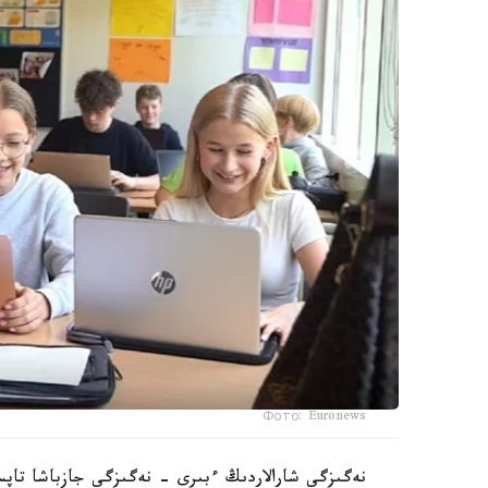
Фото: Euronews
نەگىزگى شارالاردىڭ ءبىرى - نەگىزگى جازباشا تاپسى