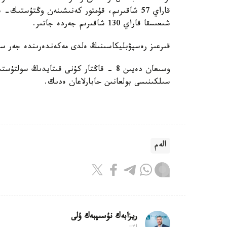
شىعىسقا قاراي 130 شاقىرىم جەردە جاتىر.
قىرعىز رەسپۋبليكاسىنىڭ ەلدى مەكەندەرىندە جەر سىلكىنىسىنىڭ كۇش
سىلكىنىسى بولعانىن حابارلاعان ەدىك.
الەم
ريزابەك نۇسىپبەك ۇلى