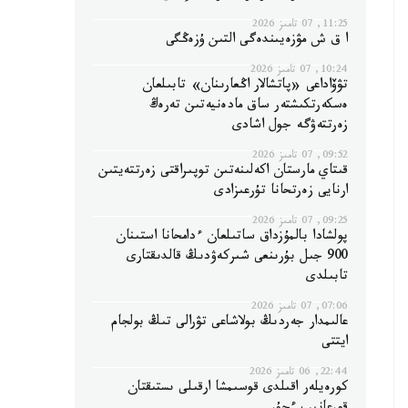
11:25, 07 تامىز 2026
ا ق ش مۋزەيىندەگى التىن ۇزەڭگى
10:24, 07 تامىز 2026
تۋۆاداعى «پاتشالار اڭعارىنان» تابىلعان
ەسكەرتكىشتەر ساق مادەنيەتىن تەرەڭ
زەرتتەۋگە جول اشادى
09:52, 07 تامىز 2026
قىتاي مارستان اكەلىنەتىن توپىراقتى زەرتتەيتىن
ارنايى زەرتحانا تۇرعىزادى
09:25, 07 تامىز 2026
پولشادا بالمۇزداق ساتىلعان ءدامحانا استىنان
900 جىل بۇرىنعى شىركەۋدىڭ قالدىقتارى
تابىلدى
07:06, 07 تامىز 2026
عالىمدار جەردىڭ بولاشاعى تۋرالى تىڭ بولجام
ايتتى
22:44, 06 تامىز 2026
كورەيلەر اقىلدى قوسىمشا ارقىلى ىستىقتان