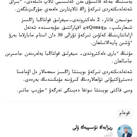
يەسىنىڭ جەكە قاتىسۋى مەن كەلىسىمى تالاپ ەتىلەدى، ءبىراق
شەتەلدىكتەردى تىركەۋ زاڭ تالاپتارىن ەلەمەي جۇرگىزىلگەن.
سونىمەن قاتار، 2 ەلەكتروندى-سيفرلىق قولتاڭبا زاڭسىز
شىعارىلىپ، «eQonaq» اقپاراتتىق جۇيەسىندە شەتەل
ازاماتتارىنىڭ كەلۋىن تىركەۋ تۋرالى 30 دان استام حابارلاما بەرۋ
ءۇشىن پايدالانىلعان.
مۇنىڭ ءبارى ەلەكتروندى- سيفرلىق قولتاڭبا يەلەرىنەن جاسىرىن
جاسالعان.
شەتەلدىكتەردى تىركەۋ بويىنشا زاڭسىز سحەمالار ەل اۋماعىنا
دەسترۋكتيۆتى تۇلعالاردىڭ كىرۋىنە مۇمكىندىك بەرەدى.
وسى فاكتى بويىنشا سوتقا دەيىنگى تەرگەۋ ءجۇرىپ جاتىر.
قوعام
ريزابەك نۇسىپبەك ۇلى
اۆتور