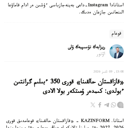
استانادا Instagram-داعى بەينەجازباسى ءۇشىن ەر ادام قاماۋعا
الىنعانىن جازعان ەدىك.
قوعام
ريزابەك نۇسىپبەك ۇلى
اۆتور
15:08, 09 تامىز 2026
«قازاقستان حالقىنا» قورى 350 ءبىلىم گرانتىن
ءبولدى: كىمدەر ۇمىتكەر بولا الادى
استانا. KAZINFORM - «قازاقستان حالقىنا» قوعامدىق قورى