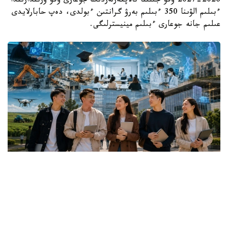
2026-2027 وقۋ جىلىنا تالاپكەرلەردىڭ جوعارى وقۋ ورىندارىندا
ءبىلىم الۋىنا 350 ءبىلىم بەرۋ گرانتىن ءبولدى، دەپ حابارلايدى
عىلىم جانە جوعارى ءبىلىم مينيسترلىگى.
Коллаж: Kazinform / ИИ
گرانتقا اۋىلدىق ەلدى مەكەندەردەگى، شاعىن جانە
مونوقالالارداعى مەكتەپتەردىڭ 25 جاسقا دەيىنگى تۇلەكتەرى
ۇمىتكەر بولا الادى.