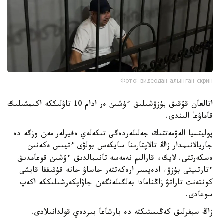
Фото: видеодан алынған скрин
اتالعان قۇقىق بۇزۋشىلىق ءۇشىن ەر ادام 10 تاۋلىككە اكىمشىلىك
قاماۋعا الىندى.
پوليتسيا الەۋمەتتىك جەلىلەردەگى تىكەلەي ەفيرلەر مەن وزگە دە
جاريالانىمدار زاڭ تالاپتارىنا سايكەس بولۋى ءتيىس ەكەنىن
ەسكەرتتى. لايك، قارالىم نەمەسە تانىمالدىق ءۇشىن قوعامدىق
ءتارتىپتى بۇزۋ، ادەپسىز ارەكەتتەر جاساۋ جانە قۇقىققا قايشى
كونتەنت تاراتۋ زاڭنامادا بەلگىلەنگەن جاۋاپكەرشىلىككە اكەپ
سوعادى.
زاڭ سيفرلىق كەڭىستىكتە دە بارشاعا بىردەي قولدانىلادى.