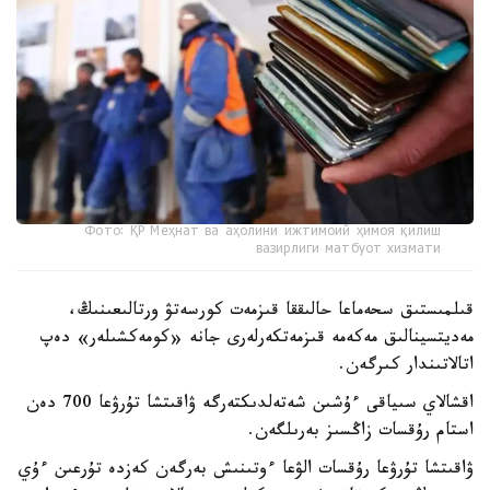
Фото: ҚР Меҳнат ва аҳолини ижтимоий ҳимоя қилиш
вазирлиги матбуот хизмати
قىلمىستىق سحەماعا حالىققا قىزمەت كورسەتۋ ورتالىعىنىڭ،
مەديتسينالىق مەكەمە قىزمەتكەرلەرى جانە «كومەكشىلەر» دەپ
اتالاتىندار كىرگەن.
اقشالاي سىياقى ءۇشىن شەتەلدىكتەرگە ۋاقىتشا تۇرۋعا 700 دەن
استام رۇقسات زاڭسىز بەرىلگەن.
ۋاقىتشا تۇرۋعا رۇقسات الۋعا ءوتىنىش بەرگەن كەزدە تۇرعىن ءۇي