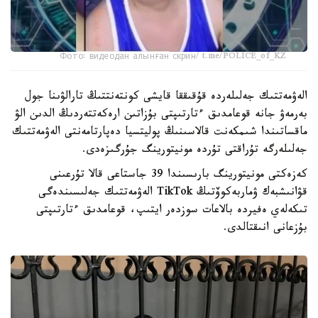
Фото: видеодан алынған скрин/ t.me/POLICE_of_KZ
الەۋمەتتىك جەلىلەردە قۇقىققا قايشى كونتەنتتىڭ تارالۋىنا جول
بەرمەۋ جانە قوعامدىق ءتارتىپتى بۇزاتىن ارەكەتتەردىڭ الدىن الۋ
ماقساتىندا شىمكەنت قالاسىنىڭ پوليتسيا دەپارتامەنتى الەۋمەتتىك
جەلىلەرگە تۇراقتى تۇردە مونيتورينگ جۇرگىزەدى.
كەزەكتى مونيتورينگ بارىسىندا 39 جاستاعى قالا تۇرعىنى
قۋانىشبەك ۋماربەكوۆتىڭ TikTok الەۋمەتتىك جەلىسىندەگى
تىكەلەي ەفيردە بالاعات سوزدەر ايتىپ، قوعامدىق ءتارتىپتى
بۇزعانى انىقتالدى.