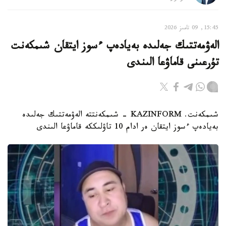
15:45, 09 تامىز 2026
الەۋمەتتىك جەلىدە بەيادەپ ءسوز ايتقان شىمكەنت
تۇرعىنى قاماۋعا الىندى
شىمكەنت. KAZINFORM - شىمكەنتتە الەۋمەتتىك جەلىدە
بەيادەپ ءسوز ايتقان ەر ادام 10 تاۋلىككە قاماۋعا الىندى