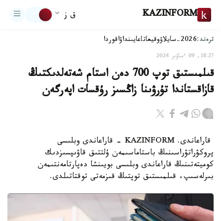
KAZINFORM
ق ز
ترەند:
2026-سايلاۋ
وقيعا
تاعايىنداۋ
اقوردا
18:27, 09 ءساۋىر 2024
قىلمىستىق توپ 700 دەن استام شەتەلدىكتىڭ
قازاقستاندا تۇرۋىنا زاڭسىز رۇقسات اپەرگەن
قاراعاندى. KAZINFORM - قاراعاندى وبلىسى
پروكۋراتۋراسىنىڭ باستاماسىمەن ۇلتتىق قاۋىپسىزدىك
كوميتەتىنىڭ قاراعاندى وبلىسى بويىنشا دەپارتامەنتىمەن
بىرلەسىپ، قىلمىستىق توپتىڭ قىزمەتى توقتاتىلدى.