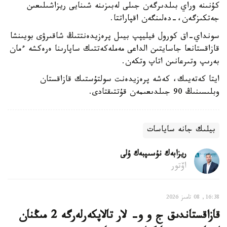
كۇنىنە وراي بىلدىرگەن جىلى لەبىزىنە شىنايى ريزاشىلىعىن
جەتكىزگەن،-دەلىنگەن اقپاراتتا.
سونداي-اق كورول فيليپپ بيىل پرەزيدەنتتىڭ شاقىرۋى بويىنشا
قازاقستانعا جاسايتىن الداعى مەملەكەتتىك ساپارىنا ەرەكشە ءمان
بەرىپ وتىرعانىن اتاپ وتكەن.
ايتا كەتەيىك، كەشە پرەزيدەنت سولتۇستىك قازاقستان
وبلىسىنىڭ 90 جىلدىعىمەن قۇتتىقتادى.
بيلىك جانە ساياسات
ريزابەك نۇسىپبەك ۇلى
اۆتور
16:38, 08 تامىز 2026
قازاقستاندىق ج و و- لار تالاپكەرلەرگە 2 مىڭنان