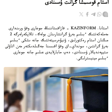
استام قوسىمشا گرانت ۇسىنادى
استانا. KAZINFORM - قازاقستاننىڭ جوعارى وقۋ ورىندارى
مەملەكەتتىك ءبىلىم بەرۋ گرانتتارىنان بولەك، تالاپكەرلەرگە 2
مىڭنان استام رەكتورلىق، ۋنيۆەرسيتەتتىك جانە ىشكى ءبىلىم
بەرۋ گرانتىن، سونداي-اق وقۋ اقىسىنا جەڭىلدىكتەر مەن اتاۋلى
ستيپەنديالار ۇسىنادى، دەپ حابارلايدى عىلىم جانە جوعارى
ءبىلىم مينيسترلىگى.