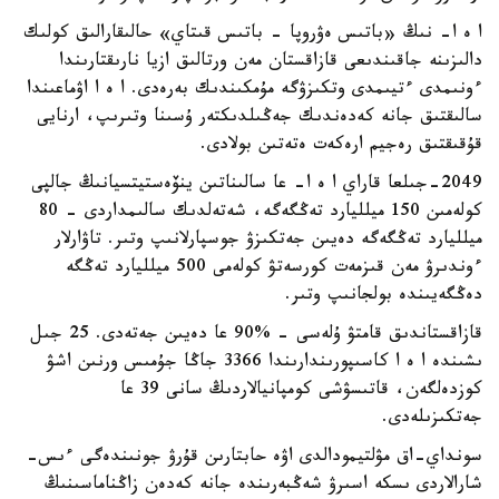
ا ە ا- نىڭ «باتىس ەۋروپا - باتىس قىتاي» حالىقارالىق كولىك
دالىزىنە جاقىندىعى قازاقستان مەن ورتالىق ازيا نارىقتارىندا
ءونىمدى ءتيىمدى وتكىزۋگە مۇمكىندىك بەرەدى. ا ە ا اۋماعىندا
سالىقتىق جانە كەدەندىك جەڭىلدىكتەر ۇسىنا وتىرىپ، ارنايى
قۇقىقتىق رەجيم ارەكەت ەتەتىن بولادى.
2049-جىلعا قاراي ا ە ا- عا سالىناتىن ينۆەستيتسيانىڭ جالپى
كولەمىن 150 ميلليارد تەڭگەگە، شەتەلدىك سالىمداردى - 80
ميلليارد تەڭگەگە دەيىن جەتكىزۋ جوسپارلانىپ وتىر. تاۋارلار
ءوندىرۋ مەن قىزمەت كورسەتۋ كولەمى 500 ميلليارد تەڭگە
دەڭگەيىندە بولجانىپ وتىر.
قازاقستاندىق قامتۋ ۇلەسى - %90 عا دەيىن جەتەدى. 25 جىل
ىشىندە ا ە ا كاسىپورىندارىندا 3366 جاڭا جۇمىس ورنىن اشۋ
كوزدەلگەن، قاتىسۋشى كومپانيالاردىڭ سانى 39 عا
جەتكىزىلەدى.
سونداي-اق مۋلتيمودالدى اۋە حابتارىن قۇرۋ جونىندەگى ءىس-
شارالاردى ىسكە اسىرۋ شەڭبەرىندە جانە كەدەن زاڭناماسىنىڭ