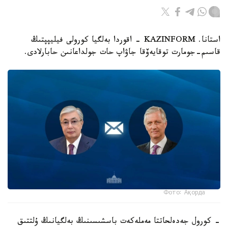
استانا. KAZINFORM - اقوردا بەلگيا كورولى فيليپپتىڭ
قاسىم-جومارت توقايەۆقا جاۋاپ حات جولداعانىن حابارلادى.
Фото: Ақорда
- كورول جەدەلحاتتا مەملەكەت باسشىسىنىڭ بەلگيانىڭ ۇلتتىق