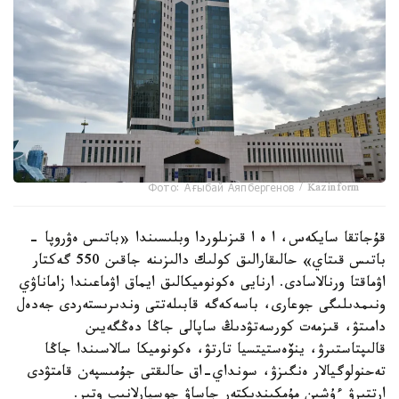
Фото: Ағыбай Аяпбергенов / Kazinform
قۇجاتقا سايكەس، ا ە ا قىزىلوردا وبلىسىندا «باتىس ەۋروپا -
باتىس قىتاي» حالىقارالىق كولىك دالىزىنە جاقىن 550 گەكتار
اۋماقتا ورنالاسادى. ارنايى ەكونوميكالىق ايماق اۋماعىندا زاماناۋي
ونىمدىلىگى جوعارى، باسەكەگە قابىلەتتى وندىرىستەردى جەدەل
دامىتۋ، قىزمەت كورسەتۋدىڭ ساپالى جاڭا دەڭگەيىن
قالىپتاستىرۋ، ينۆەستيتسيا تارتۋ، ەكونوميكا سالاسىندا جاڭا
تەحنولوگيالار ەنگىزۋ، سونداي-اق حالىقتى جۇمىسپەن قامتۋدى
ارتتىرۋ ءۇشىن مۇمكىندىكتەر جاساۋ جوسپارلانىپ وتىر.