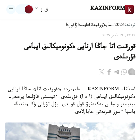
KAZINFORM
ق ز
ترەند:
2026-سايلاۋ
وقيعا
تاعايىنداۋ
اقوردا
15:12, 19 مامىر 2025
قورقىت اتا جاڭا ارنايى ەكونوميكالىق ايماعى
قۇرىلدى
استانا، KAZINFORM - ەلىمىزدە «قورقىت اتا» جاڭا ارنايى
ەكونوميكالىق ايماعى (ا ە ا) قۇرىلدى. ءتيىستى قاۋلىعا پرەمەر-
مينيستر ولجاس بەكتەنوۆ قول قويدى. بۇل تۋرالى ۇكىمەتتىڭ
باسپا ءسوز قىزمەتى حابارلادى.