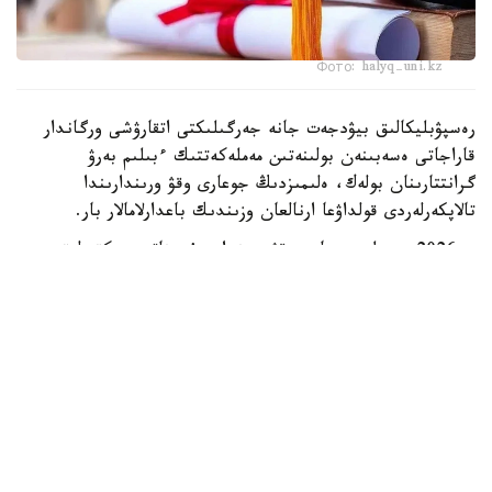
Фото: halyq-uni.kz
رەسپۋبليكالىق بيۋدجەت جانە جەرگىلىكتى اتقارۋشى ورگاندار
قاراجاتى ەسەبىنەن بولىنەتىن مەملەكەتتىك ءبىلىم بەرۋ
گرانتتارىنان بولەك، ەلىمىزدىڭ جوعارى وقۋ ورىندارىندا
تالاپكەرلەردى قولداۋعا ارنالعان وزىندىك باعدارلامالار بار.
- 2026 -جىلى جوعارى وقۋ ورىندارى ۇسىناتىن رەكتورلىق،
ۋنيۆەرسيتەتتىك جانە ىشكى ءبىلىم بەرۋ گرانتتارىنىڭ جالپى
سانى ەكى مىڭنان اسادى. گرانتتاردى بەرۋ تالاپتارىن ءار
ۋنيۆەرسيتەت دەربەس بەلگىلەيدى. ىرىكتەۋ كەزىندە ۇلتتىق
ءبىرىڭعاي تەستىلەۋ ناتيجەلەرى، اكادەميالىق جەتىستىكتەر،
«التىن بەلگى» يەگەرى بولۋى، وليمپيادالار مەن عىلىمي،
شىعارماشىلىق جانە سپورتتىق جارىستارداعى ناتيجەلەر،
سونداي-اق تالاپكەردىڭ الەۋمەتتىك جاعدايى ەسكەرىلەدى، -
دەلىنگەن مينيسترلىك مالىمەتىندە.