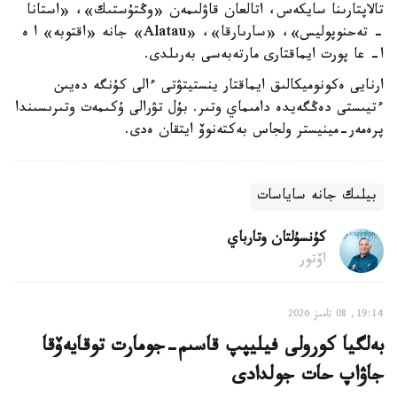
تالاپتارىنا سايكەس، اتالعان قاۋلىمەن «وڭتۇستىك»، «استانا
- تەحنوپوليس»، «سارىارقا»، «Alatau» جانە «اقتوبە» ا ە
ا- عا پورت ايماقتارى مارتەبەسى بەرىلدى.
ارنايى ەكونوميكالىق ايماقتار ينستيتۋتى ءالى كۇنگە دەيىن
ءتيىستى دەڭگەيدە دامىماي وتىر. بۇل تۋرالى ۇكىمەت وتىرىسىندا
پرەمەر-مينيستر ولجاس بەكتەنوۆ ايتقان ەدى.
بيلىك جانە ساياسات
كۇنسۇلتان وتارباي
اۆتور
19:14, 08 تامىز 2026
بەلگيا كورولى فيليپپ قاسىم-جومارت توقايەۆقا
جاۋاپ حات جولدادى