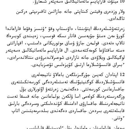
10 مينۋت قاراپايىم ماتەماتيكالىق ەسەپتەر شىعارۋ.
ولار وزدەرى وقيتىن كىتاپتى جانە جازاتىن تاقىرىپتى ەركىن
تاڭدادى.
زەرتتەۋشىلەردىڭ ايتۋىنشا، داۋىستاپ وقۋ ءۇنسىز وقۋعا قاراعاندا
كورۋ مەن ەستۋ جۇيەسىن قاتار ىسكە قوسىپ، زەيىندى كوبىرەك
تالاپ ەتەدى. قولمەن جازۋ ۇساق موتوريكانى دامىتىپ، اقپاراتتى
ەستە ساقتاۋعا كومەكتەسەدى. ال قاراپايىم ماتەماتيكالىق ەسەپتەر
لوگيكالىق ويلاۋدى جانە نازاردى شوعىرلاندىرۋدى ىنتالاندىرادى،
ءبىراق قاتىسۋشىلارعا ارتىق كۇيزەلىس تۋعىزبايدى.
12 اپتادان كەيىن جۇرگىزىلگەن باعالاۋ ناتيجەلەرى
قاتىسۋشىلاردىڭ كوگنيتيۆتىك تەستىلەردەگى كورسەتكىشتەرى
جاقسارعانىن كورسەتتى. دەگەنمەن زەرتتەۋ اۆتورلارى بۇل
وزگەرىستەردىڭ كولەمى اسا ۇلكەن بولماعانىن جانە قىسقا تەست
ناتيجەلەرىنىڭ جاقسارۋى ادامنىڭ كۇندەلىكتى ومىردەگى بارلىق
قابىلەتتەرى بىردەن جاقساردى دەگەندى بىلدىرمەيتىنىن اتاپ
ءوتتى.
سوعان قاراماستان، ماماندار بۇل ءادىستىڭ قاراپايىم،