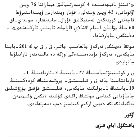
«ءتىنتۋ ناتيجەسىندە 4 كوممەرتسيالىق عيماراتتا 76 ويىن
اۆتوماتى، 43 ويىن ۇستەلى، قۇمار ويىندارىن ۇيىمداستىرۋعا
قاجەتتى كوپتەگەن تەحنيكالىق قۇرال-جابدىقتار، سونداي-اق
60 مىڭ يۋاننان استام اقشالاي قاراجات تابىلىپ تاركىلەندى» -
دەلىنگەن حابارلامادا.
سوتقا دەيىنگى تەرگەۋ جالعاسىپ جاتىر. ق ر ق پ ك 201-بابىنا
سايكەس، تەرگەۋ مۇددەسىندەگى وزگە دە مالىمەتتەر تاراتىلۋعا
جاتپايدى.
ق ر كونستيتۋتسياسىنىڭ 77-بابىنىڭ 3-تارماعىنىڭ 1-
تارماقشاسىنا جانە ق ر قىلمىستىق- پروتسەستىك كودەكسىنىڭ
19-بابىنىڭ 1-بولىگىنە سايكەس، قىلمىستىق قۇقىق بۇزۋشىلىق
جاساۋداعى كىناسى سوتتىڭ زاڭدى كۇشىنە ەنگەن ۇكىمىمەن
بەلگىلەنگەنگە دەيىن اركىم كىناسىز دەپ ەسەپتەلەدى.
اۆتور
باقىتگۇل اباي قىزى