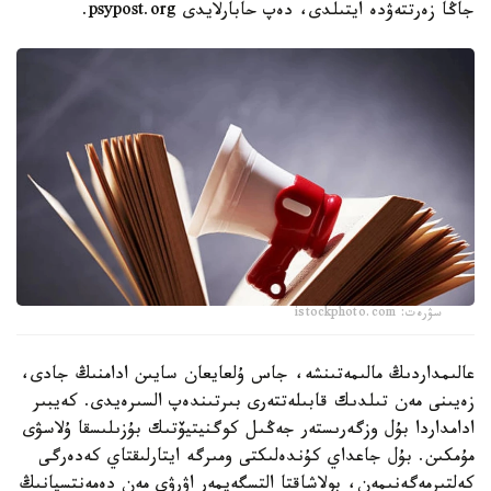
جاڭا زەرتتەۋدە ايتىلدى، دەپ حابارلايدى psypost.org.
سۋرەت: istockphoto.com
عالىمداردىڭ مالىمەتىنشە، جاس ۇلعايعان سايىن ادامنىڭ جادى،
زەيىنى مەن تىلدىك قابىلەتتەرى بىرتىندەپ السىرەيدى. كەيبىر
ادامداردا بۇل وزگەرىستەر جەڭىل كوگنيتيۆتىك بۇزىلىسقا ۇلاسۋى
مۇمكىن. بۇل جاعداي كۇندەلىكتى ومىرگە ايتارلىقتاي كەدەرگى
كەلتىرمەگەنىمەن، بولاشاقتا التسگەيمەر اۋرۋى مەن دەمەنتسيانىڭ