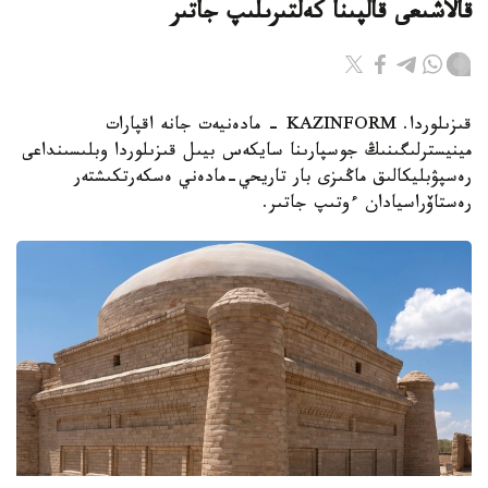
قالاشىعى قالپىنا كەلتىرىلىپ جاتىر
قىزىلوردا. KAZINFORM - مادەنيەت جانە اقپارات
مينيسترلىگىنىڭ جوسپارىنا سايكەس بيىل قىزىلوردا وبلىسىنداعى
رەسپۋبليكالىق ماڭىزى بار تاريحي-مادەني ەسكەرتكىشتەر
رەستاۆراسيادان ءوتىپ جاتىر.