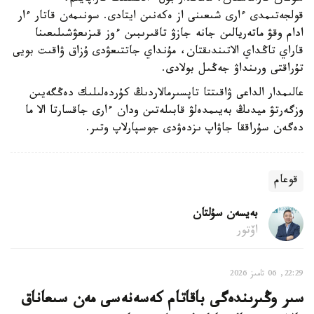
قولجەتىمدى ءارى شىعىنى از ەكەنىن ايتادى. سونىمەن قاتار ءار
ادام وقۋ ماتەريالىن جانە جازۋ تاقىرىبىن ءوز قىزىعۋشىلىعىنا
قاراي تاڭداي الاتىندىقتان، مۇنداي جاتتىعۋدى ۇزاق ۋاقىت بويى
تۇراقتى ورىنداۋ جەڭىل بولادى.
عالىمدار الداعى ۋاقىتتا تاپسىرمالاردىڭ كۇردەلىلىك دەڭگەيىن
وزگەرتۋ ميدىڭ بەيىمدەلۋ قابىلەتىن ودان ءارى جاقسارتا الا ما
دەگەن سۇراققا جاۋاپ ىزدەۋدى جوسپارلاپ وتىر.
قوعام
بەيسەن سۇلتان
اۆتور
22:29, 06 تامىز 2026
سىر وڭىرىندەگى باقاتام كەسەنەسى مەن سىعاناق