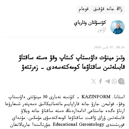
زاڭ جانە قۇقىق
قوعام
كۇنسۇلتان وتارباي
اۆتور
08:16, 07 تامىز 2026
وتىز مينۋت داۋىستاپ كىتاپ وقۋ ەستە ساقتاۋ
قابىلەتىن ساقتاۋعا كومەكتەسەدى - زەرتتەۋ
استانا. KAZINFORM - كۇنىنە نەبارى 30 مينۋتتى داۋىستاپ
وقۋ، قولمەن جازۋ جانە قاراپايىم ماتەماتيكالىق ەسەپتەر شىعارۋعا
ارناۋ ەگدە جاستاعى ادامداردىڭ ەستە ساقتاۋ جانە ويلاۋ
قابىلەتىن ۇزاق ۋاقىت ساقتاۋعا كومەكتەسۋى مۇمكىن. مۇنداي
قورىتىندى Educational Gerontology جۋرنالىندا جاريالانعان