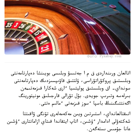
Фото: Pyxabay.com
اتالعان ورىنداردى ق م ا جەتىسۋ وبلىسى بويىنشا دەپارتامەنتى
وبلىستىق پروكۋراتۋراسى، ۇلتتىق قاۋىپسىزدىك دەپارتامەنتى
سونداي- اق وبلىستىق پوليتسيا ءارى شەكارا قىزمەتىمەن
بىرلەسە وتىرىپ جويدى. بۇل تۋرالى قارجىلىق مونيتورينگ
اگەنتتىگىنىڭ باسپا ءسوز قىزمەتى ءمالىم ەتتى.
انىقتالعانداي، استىرتىن ويىن مەكەمەلەرى تۇنگى ۋاقىتتا
شەكتەۋلى ادامدار ءۇشىن، اتاپ ايتقاندا قىتاي ازاماتتارى ءۇشىن
عانا جۇمىس ىستەگەن.