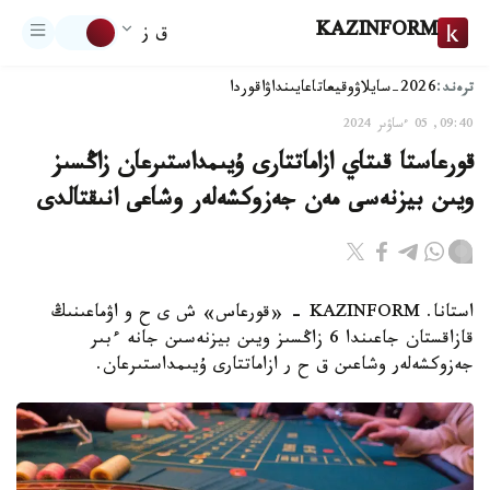
KAZINFORM
ق ز
ترەند:
2026-سايلاۋ
وقيعا
تاعايىنداۋ
اقوردا
09:40, 05 ءساۋىر 2024
قورعاستا قىتاي ازاماتتارى ۇيىمداستىرعان زاڭسىز
ويىن بيزنەسى مەن جەزوكشەلەر وشاعى انىقتالدى
استانا. KAZINFORM - «قورعاس» ش ى ح و اۋماعىنىڭ
قازاقستان جاعىندا 6 زاڭسىز ويىن بيزنەسىن جانە ءبىر
جەزوكشەلەر وشاعىن ق ح ر ازاماتتارى ۇيىمداستىرعان.