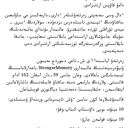
دامۋ قاۋپىن ارتتىرادى.
ءدال وسى سەبەپتى زەرتتەۋشىلەر ءدارى-دارمەكسىز مي ساۋلىعىن
ساقتاۋدىڭ ءتيىمدى تاسىلدەرىن ىزدەۋدە. سولاردىڭ ءبىرى -
ميدى تۇراقتى تۇردە جاتتىقتىرۋ. عالىمدار مۇنداي بەلسەندىلىك
جۇيكە جاسۋشالارى اراسىنداعى بايلانىستى نىعايتىپ، جاسقا
بايلانىستى وزگەرىستەرگە توزىمدىلىكتى ارتتىرادى دەپ
ەسەپتەيدى.
زەرتتەۋ اياسىندا ا ق ش-تاعى دجوردج مەيسون
ۋنيۆەرسيتەتىنىڭ عالىمدارى StrongerMemory باعدارلاماسىنىڭ
تيىمدىلىگىن باعالادى. وعان جاسى 59-دان اسقان 102 ادام
قاتىستى. ولاردىڭ بارلىعى ەستە ساقتاۋ قابىلەتىنىڭ ناشارلاعانىن
ايتقانىمەن، ەشقايسىسىنا دەمەنتسيا دياگنوزى قويىلماعان.
قاتىسۋشىلارعا كۇن سايىن ءۇش تاپسىرمانى ورىنداۋ ۇسىنىلدى:
10 مينۋت بويى داۋىستاپ كىتاپ وقۋ؛
10 مينۋت قولمەن جازۋ؛