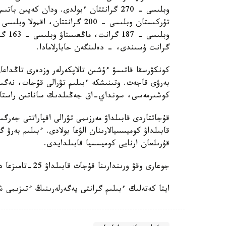
گرانت ۇسىندى، - دەلىنگەن حابارلامادا.
كونكۋرسقا قاتىسۋ ءۇشىن تالاپكەرلەر وزدەرى تاڭداع
بەرۋى قاجەت. وتىنىشكە ءبىلىم تۋرالى قۇجات، نەگى
كوشىرمەسى، سونداي-اق جەڭىلدىك ساناتىن راستايتىن
قۇجاتتاردى قابىلداۋ مەرزىمى تۋرالى اقپاراتتى جەرگ
قابىلداۋ كوميسسيالارىنان الۋعا بولادى. ءبىلىم بەر
قۇرىلعان ارنايى كوميسسيا قابىلدايدى.
جوعارى وقۋ ورىندارىنا قۇجات قابىلداۋ 25-تامىزعا دەيىن جالعاسادى.
ايتا كەتەلىك ءبىلىم گرانتى يەگەرلەرىنىڭ ءتىزىمى 