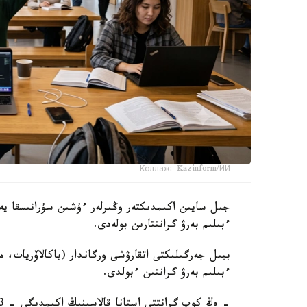
Коллаж: Kazinform/ИИ
جىل سايىن اكىمدىكتەر وڭىرلەر ءۇشىن سۇرانىسقا يە جا
ءبىلىم بەرۋ گرانتتارىن بولەدى.
ءبىلىم بەرۋ گرانتىن ءبولدى.
-