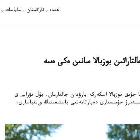
الەمدە
قازاقستان
ساياسات
ت
تاراتىن بوزبالا سانىن ەكى ەسە
KAZINFORM - وتكەن جىلى 20 مىڭعا جۋىق بوزبالا اسكەرگە بارۋدان جالتارعان. بۇل تۋرالى ق
دىرۋ جۇمىستارى دەپارتامەنتى باستىعىنىڭ ورىنباسارى،