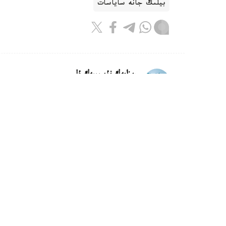
بيلىك جانە ساياسات
ريزابەك نۇسىپبەك ۇلى
اۆتور
22:31, 07 تامىز 2026
ەلىمىزدە جەراستى سۋىن كەشەندى پاي
ازىرلەنىپ جاتىر
استانا. KAZINFORM - سۋ رەسۋرس
2027-2040 -جىلدارعا ارنالعان جەراستى