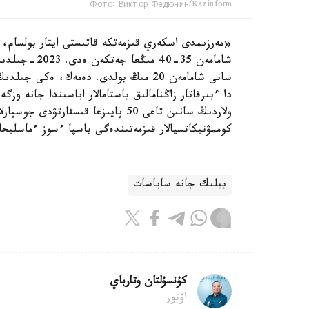
Фото: Виктор Федюнин/Kazinform
شامامەن 35-0
دا ءبىرقاتار زاڭنامالىق باستامالار اياسىندا جانە و
ولاردىڭ سانىن تاعى 50 پايىزعا قىسقا
كوممۋنيكاتسيالار قىزمەتىندەگى باسپا ءسوز ءماسليحا
بيلىك جانە ساياسات
كۇنسۇلتان وتارباي
اۆتور