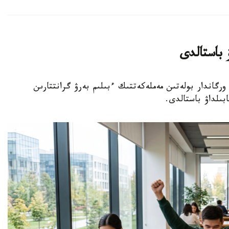
 باستالدى
ى اتقارۋشى ورگاندار بولەتىن مەملەكەتتىك ءبىلىم بەرۋ گرانتتارىن
بىلداۋ باستالدى.