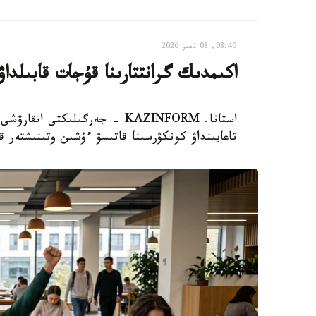
08:40, 08 تامىز 2026
اكىمدىك گرانتتارىنا قۇجات قابىلداۋ
استانا. KAZINFORM - جەرگىلىكت
تاعايىنداۋ كونكۋرسىنا قاتىسۋ ءۇشىن وتىنىشتەر قا