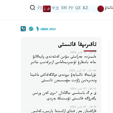
الداۋ
KZ
QZ
РУ
EN
中文
ق ز
ЎЗ
تاقىرىپقا قاتىستى
22:31, 07 تامىز 2026
ەلىمىزدە جەراستى سۋىن كەشەندى پايدالانۋ
جانە باسقارۋ تۇجىرىمداماسى ازىرلەنىپ جاتىر
21:44, 07 تامىز 2026
نۇرلىبەك نالىبايەۆ بروندى دوڭگەلەكتى ماشينا
وندىرەتىن زاۋىت جۇمىسىمەن تانىستى
20:31, 07 تامىز 2026
ق م گ باسشىسى جاڭادان ءىرى كەن ورنىن
يگەرۋگە قاتىستى تۇسىنىك بەردى
19:55, 07 تامىز 2026
قازاقستان مەن قىتاي اراسىندا بارىس-كەلىس