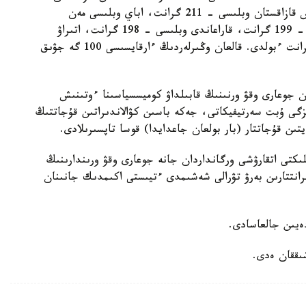
وبلىسى - 270 گرانتتان ءبولدى. ودان كەيىن باتىس قازاقستان وبلىسى - 211 گرانت، اباي وبلىسى مەن
تۇركىستان وبلىسى - 200 گرانتتان، اقمولا وبلىسى - 199 گرانت، قاراعاندى وبلىسى - 198 گرانت، اتىراۋ
وبلىسى - 187 گرانت، ماڭعىستاۋ وبلىسى - 163 گرانت ءبولدى. قالعان وڭىرلەردىڭ ءارقايسىسى 100 گە جۋىق
ان جوعارى وقۋ ورنىنىڭ قابىلداۋ كوميسسياسىنا ءوتىنىش
زگى ۇبت سەرتيفيكاتى، جەكە باسىن كۋالاندىراتىن قۇجاتتىڭ
 قۇجاتتار (بار بولعان جاعدايدا) قوسا تاپسىرىلادى.
ىلىكتى اتقارۋشى ورگانداردان جانە جوعارى وقۋ ورىندارىنىڭ
ۋ گرانتتارىن بەرۋ تۋرالى شەشىمدى ءتيىستى اكىمدىك جانىنان
شىققان ەدى.