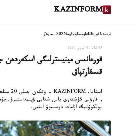
KAZINFORM
ترەند:
اقوردا
تاعايىنداۋ
وقيعا
2026-سايلاۋ
22:43, 01 ناۋرىز 2024
قورعانىس مينيسترلىگى اسكەردەن جال
قىسقارتپاق
استانا. 
ر قارۋلى كۇشتەرى باس شتابى ۇيىمداستىرۋ-جۇمىل
پولكوۆنيك ازامات دوسىموۆ ايتتى.