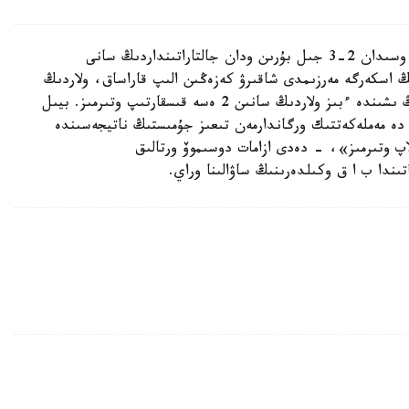
«مەرزىمدى اسكەري قىزمەتكە قاتىستى ايتار بولسام، وسىدان 2-3 جىل بۇرىن ودان جالتاراتىنداردىڭ سانى
4 مىڭعا جەتكەن ەدى. 2023-جىلدىڭ اسكەرگە مەرزىمدى شاقىرۋ كەزەڭىن الىپ قاراساق، ولاردىڭ
سانى شامامەن 20 مىڭ بولدى. دەمەك، ەكى جىلدىڭ ىشىندە ءبىز ولاردىڭ سانىن 2 ەسە قىسقارتىپ وتىرمىز. بيىل
زگە دە مەملەكەتتىك ورگاندارمەن تىعىز جۇمىستىڭ ناتيجەسىندە
رتۋدى جوسپارلاپ وتىرمىز»، - دەدى ازامات دوسىموۆ ورتالىق
تىندا ب ا ق وكىلدەرىنىڭ ساۋالىنا وراي.