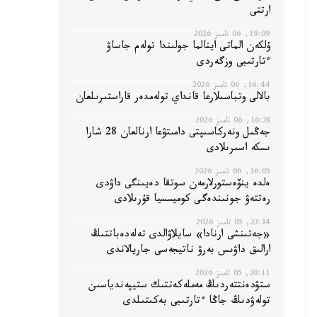
ارتتى
19:09, 06 تامىز 2026
ۇلكەن الماتى اينالما جولىندا تولەم جاساۋ
ءتارتىبى وزگەردى
16:44, 06 تامىز 2026
بالالى وتباسىلارعا قانداي تولەمدەر قاراستىرىلعان
16:28, 06 تامىز 2026
جەڭىل ونەركاسىپتى دامىتۋعا ارنالعان 28 شارا
ىسكە اسىرىلادى
16:05, 06 تامىز 2026
ەلدە ينۆەستورلارمەن سوتقا دەيىنگى داۋدى
رەتتەۋ جونىندەگى كوميسسيا قۇرىلادى
23:34, 05 تامىز 2026
«جەتىنشى ارنادا» سايلاۋالدى تەلەدەباتتىڭ
ارالىق داۋىس بەرۋ ناتيجەسى جاريالاندى
20:11, 05 تامىز 2026
ستۋدەنتتەردىڭ مەملەكەتتىك ستيپەندياسىن
تولەۋدىڭ جاڭا ءتارتىبى بەكىتىلدى