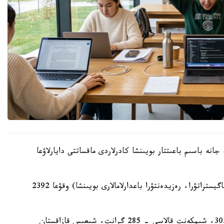
نە باسىم باعىتتار بويىنشا كادرلاردى ماقساتتى دايارلاۋعا
بيىل جەرگىلىكتى اتقارۋشى ورگاندار (باكالاۆريات، ماگيستراتۋرا، رەزيدەنتۋرا باعدارلامالارى بويىنشا) وقۋعا 2392
ەڭ كوپ گرانتتى استانا قالاسىنىڭ اكىمدىگى – 303، شىمكەنت قالاسى - 285 گرانت، شىعىس قازاقستان