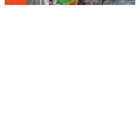
Фото: Kazinform
- «قازمۇنايگاز» گەولوگيالىق بارلاۋدىڭ ۇلكەن باعدارلاماسىن
قابىلدادى. 2026-2030 -جىلدارى اۋقىمدى ءىس-شارالار
جوسپارلانعان. وسى رەتتە 26 ۇڭعىمانى بۇرعىلاۋ قاراستىرىلعان.
ءبىرقاتار ۋچاسكەدە سەيسميكالىق بارلاۋ قامتىلادى، ونىڭ
اراسىندا جىلىوي ۋچاسكەسى دە بار، - دەدى اسحات حاسەنوۆ
«سامۇرىق-قازىنا» قورى قوعامدىق كەڭەسىنىڭ وتىرىسىنان
كەيىن تىلشىلەر سۇراعىنا جاۋاپ بەرە وتىرىپ.