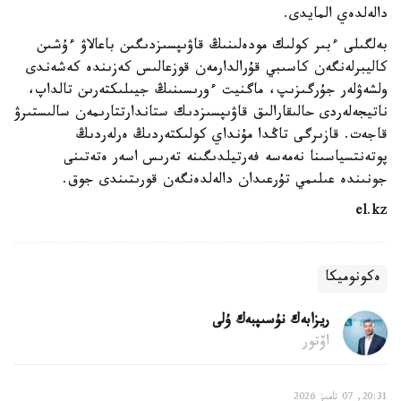
دالەلدەي المايدى.
بەلگىلى ءبىر كولىك مودەلىنىڭ قاۋىپسىزدىگىن باعالاۋ ءۇشىن
كاليبرلەنگەن كاسىبي قۇرالدارمەن قوزعالىس كەزىندە كەشەندى
ولشەۋلەر جۇرگىزىپ، ماگنيت ءورىسىنىڭ جيىلىكتەرىن تالداپ،
ناتيجەلەردى حالىقارالىق قاۋىپسىزدىك ستاندارتتارىمەن سالىستىرۋ
قاجەت. قازىرگى تاڭدا مۇنداي كولىكتەردىڭ ەرلەردىڭ
پوتەنتسياسىنا نەمەسە فەرتيلدىگىنە تەرىس اسەر ەتەتىنى
جونىندە عىلىمي تۇرعىدان دالەلدەنگەن قورىتىندى جوق.
el.kz
ەكونوميكا
ريزابەك نۇسىپبەك ۇلى
اۆتور
20:31, 07 تامىز 2026