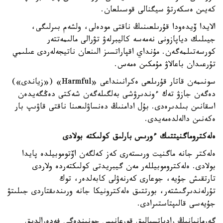
كەيىن ەسكەرتۋ سيگنالى قوسىلعان.
الايدا ۆيدەودا قۇرىلعىنىڭ ناقتى مودەلى، ولشەم بىرلىگى،
جيىلىك دياپازونى نەمەسە كاليبرلەۋ تۋرالى مالىمەتتەر
كورسەتىلمەگەن. مۇنداي اقپاراتسىز الىنعان ناتيجەلەردى عىلىمي
تۇرعىدان باعالاۋ مۇمكىن ەمەس.
سونىمەن قاتار قۇرىلعى ەكرانىنداعى «Harmful» («زياندى»)
دەگەن جازۋ تەك ءوندىرۋشى بەلگىلەگەن شەكتى دەڭگەيدەن
اسقانىن بىلدىرەدى. بۇل ادامنىڭ دەنساۋلىعىنا ناقتى قاۋىپ بار
ەكەنىن دالەلدەمەيدى.
ەلەكتروماگنيتتىك ءورىس بارلىق كولىكتە بولادى
ەلەكتر جانە ماگنيت ورىستەرى كەز كەلگەن اۆتوموبيلدە پايدا
بولادى. ەلەكتروموبيللەر مەن گيبريدتى كولىكتەردە ولاردى
تارتقىش جۇيە، جوعارى كەرنەۋلى كابەلدەر، توك
تۇرلەندىرگىشتەر، بورتتىق ەلەكترونيكا جانە ورىندىقتاردى جىلىتۋ
جۇيەسى قالىپتاستىرادى.
گەرمانيانىڭ رادياتسيالىق قورعانىس جونىندەگى فەدەرالدىق