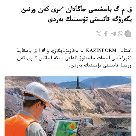
ق م گ باسشىسى جاڭادان ءىرى كەن ورنىن
يگەرۋگە قاتىستى تۇسىنىك بەردى
استانا. KAZINFORM - «قازمۇنايگاز» ۇ ك ا ق باسقارما
ءتوراعاسى اسحات حاسەنوۆ الداعى ىسكە اساتىن ءىرى كەن
ورنىنا قاتىستى تۇسىنىك بەردى.