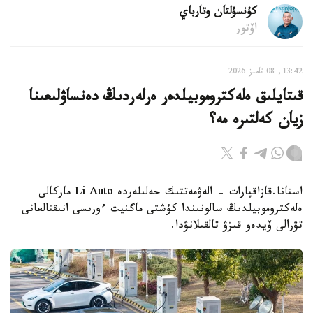
كۇنسۇلتان وتارباي
اۆتور
13:42, 08 تامىز 2026
قىتايلىق ەلەكتروموبيلدەر ەرلەردىڭ دەنساۋلىعىنا
زيان كەلتىرە مە؟
استانا.قازاقپارات - الەۋمەتتىك جەلىلەردە Li Auto ماركالى
ەلەكتروموبيلدىڭ سالونىندا كۇشتى ماگنيت ءورىسى انىقتالعانى
تۋرالى ۆيدەو قىزۋ تالقىلانۋدا.