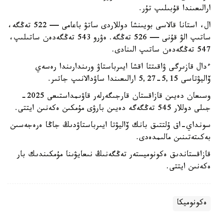
ارالىعىندا قۇبىلىپ تۇر.
ال، استانا قالاسى بويىنشا دوللاردى ساتۋ باعامى — 522 تەڭگە،
ساتىپ الۋ قۇنى — 526 تەڭگە. ەۋرو 543 تەڭگەدەن ساتىلىپ،
547 تەڭگەدەن ساتىپ الىنادى.
ءدال قازىرگى ۋاقىتتا اقشا ايىرباستاۋ ورىندارىندا رەسەي
ۆاليۋتاسى 5,15-5,27 ارالىعىندا ساۋدالانىپ جاتىر.
وسىعان دەيىن قازاقستان قارجىگەرلەر قاۋىمداستىعى 2025-
جىلى دوللار 545 تەڭگەگە دەيىن بارۋى مۇمكىن ەكەنىن ايتتى.
سونداي-اق ۇلتتىق بانك ۆاليۋتا ايىرباستاۋدىڭ جاڭا ەرەجەسىن
بەكىتەتىنىن مالىمدەدى.
قازاقستاندىق ەكونوميستەر تەڭگەنىڭ نىعايۋىنا مۇمكىندىك بار
ەكەنىن ايتتى.
ەكونوميكا