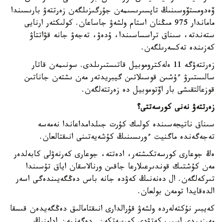
ۆەدومستۆوسىنىڭ تاپسىرىسىمەن جۇرگىزىلگەن زەرتتەۋ بارىسىندا
ماماندار 975 مىڭنان استام ولشەۋ جاساعان. كولىكتەر ارنايى
ستەندتە، سىناق تراسساسىندا، ۇدەۋ، تەجەۋ جانە قۋاتتاۋ
كەزىندە تەكسەرىلگەن.
زەرتتەۋگە 11 ەلەكتروموبيل قاتىستىرىلدى. سونىمەن قاتار
سالىستىرۋ ءۇشىن قوسىلاتىن گيبريدتەر مەن ىشتەن جاناتىن
قوزعالتقىشى بار اۆتوموبيل دە زەرتتەلگەن.
زەرتتەۋ نەنى كورسەتتى؟
سىناق ناتيجەسىندە كولىك كۇرت جىلدامداعاندا نەمەسە
تەجەگەندە ماگنيت ءورىسىنىڭ كۇشەيەتىنى انىقتالعان.
ەڭ جوعارى كورسەتكىشتەر، ادەتتە، جوعارى كەرنەۋلى كابەلدەر
مەن كۇشتىك قوندىرعىلارعا جاقىن ورنالاسقان اياق تۇسىندا
تىركەلگەن. ال دەنەنىڭ كەۋدە جانە باس دەڭگەيىندەگى اسەر
الدەقايدا تومەن بولعان.
كەيبىر نۇكتەلەردە ولشەۋ قۇرالدارى انىقتامالىق دەڭگەيدەن قىسقا