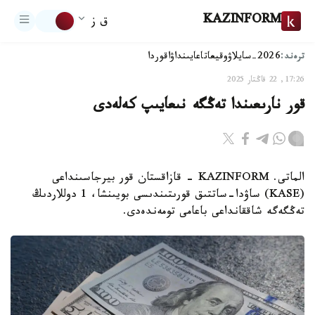
KAZINFORM
ق ز
ترەند:
2026-سايلاۋ
وقيعا
تاعايىنداۋ
اقوردا
17:26, 22 قاڭتار 2025
قور نارىعىندا تەڭگە نىعايىپ كەلەدى
الماتى. KAZINFORM - قازاقستان قور بيرجاسىنداعى
(KASE) ساۋدا-ساتتىق قورىتىندىسى بويىنشا، 1 دوللاردىڭ
تەڭگەگە شاققانداعى باعامى تومەندەدى.