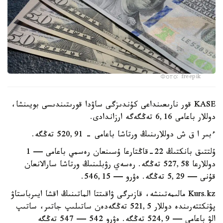
Фото: freepik
KASE قور نارىعىنداعى كۇندىزگى ساۋدا قورىتىندىسى بويىنشا،
دوللار باعامى 6,16 تەڭگەگە ارزاندادى.
ءبىر ا ق ش دوللارىنىڭ ورتاشا باعامى - 520,91 تەڭگە.
ۇلتتىق بانكتىڭ 22-قاڭتارعا ۇسىنعان رەسمي باعامى — 1
دوللارعا 527,58 تەڭگە. رەسەي رۋبلىنىڭ ورتاشا سارالانعان
قۇنى — 5,29 تەڭگە. ەۋرو — 546,15.
Kurs.kz مالىمەتىنشە، قازىرگى ۋاقىتتا الماتىنىڭ اقشا ايىرباستاۋ
پۋنكتتەرىندە دوللار 521,5 تەڭگەدەن ساتىلىپ جاتىر، ساتىپ
الۋ باعامى — 524,9 تەڭگە. ەۋرو 542 — 547 تەڭگە