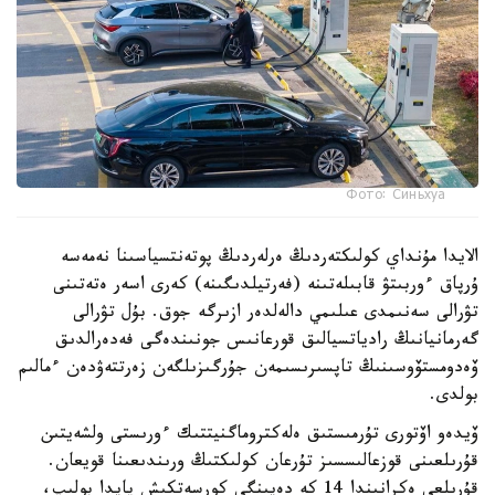
Фото: Синьхуа
الايدا مۇنداي كولىكتەردىڭ ەرلەردىڭ پوتەنتسياسىنا نەمەسە
ۇرپاق ءوربىتۋ قابىلەتىنە (فەرتيلدىگىنە) كەرى اسەر ەتەتىنى
تۋرالى سەنىمدى عىلىمي دالەلدەر ازىرگە جوق. بۇل تۋرالى
گەرمانيانىڭ رادياتسيالىق قورعانىس جونىندەگى فەدەرالدىق
ۆەدومستۆوسىنىڭ تاپسىرىسىمەن جۇرگىزىلگەن زەرتتەۋدەن ءمالىم
بولدى.
ۆيدەو اۆتورى تۇرمىستىق ەلەكتروماگنيتتىك ءورىستى ولشەيتىن
قۇرىلعىنى قوزعالىسسىز تۇرعان كولىكتىڭ ورىندىعىنا قويعان.
قۇرىلعى ەكرانىندا 14 كە دەيىنگى كورسەتكىش پايدا بولىپ،