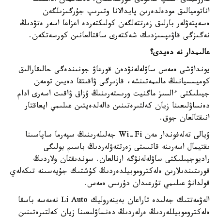
مەرزىمدى اسىپ كەتۋدى كورسەتكەن. دەگەنمەن ادامنىڭ
اناتوميالىق مودەلدەرىن پايدالانا وتىرىپ جۇرگىزىلگەن
ەسەپتەۋلەر بارلىق زەرتتەلگەن كولىكتەردە اعزاعا اسەر ەتۋدىڭ
نەگىزگى قاۋىپسىزدىك شەكتەرى ساقتالعانىن كورسەتكەن.
عالىمدار نە دەيدى؟
يونداۋشى ەمەس ساۋلەلەنۋدەن قورعاۋ جونىندەگى حالىقارالىق
كوميسسيانىڭ مالىمەتىنشە، قازىرگى ۋاقىتقا دەيىن تومەن
جيىلىكتى ءالسىز ماگنيت ورىستەرىنىڭ ۇزاق ۋاقىت اسەرى ادام
دەنساۋلىعىنا زيان كەلتىرەتىنىن دالەلدەيتىن عىلىمي ايعاقتار
انىقتالعان جوق.
ۇيالى تەلەفوندار مەن Wi-Fi جەلىلەرىنىڭ سپەرما ساپاسىنا
ىقتيمال اسەرىنە قاتىستى زەرتتەۋلەردىڭ باسىم بولىگى
راديوجيىلىكتى ساۋلەلەنۋگە ارنالعان. سوندىقتان ولاردىڭ
قورىتىندىلارىن ەلەكتروموبيلدەردىڭ كۇشتىك جۇيەسىنە تىكەلەي
قولدانۋ عىلىمي تۇرعىدان دۇرىس ەمەس.
الەۋمەتتىك جەلىدە تاراعان بەينەروليك Li Auto نەمەسە باسقا
ەلەكتروموبيللەردىڭ ەرلەردىڭ دەنساۋلىعىنا زيان كەلتىرەتىنىن