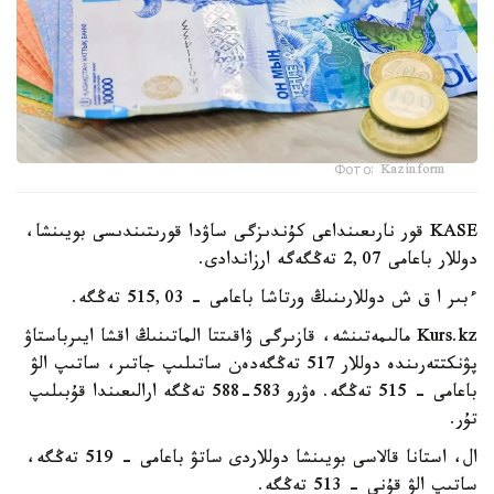
Фото: Kazinform
KASE قور نارىعىنداعى كۇندىزگى ساۋدا قورىتىندىسى بويىنشا،
دوللار باعامى 2,07 تەڭگەگە ارزاندادى.
ءبىر ا ق ش دوللارىنىڭ ورتاشا باعامى - 515,03 تەڭگە.
Kurs.kz مالىمەتىنشە، قازىرگى ۋاقىتتا الماتىنىڭ اقشا ايىرباستاۋ
پۋنكتتەرىندە دوللار 517 تەڭگەدەن ساتىلىپ جاتىر، ساتىپ الۋ
باعامى - 515 تەڭگە. ەۋرو 583-588 تەڭگە ارالىعىندا قۇبىلىپ
تۇر.
ال، استانا قالاسى بويىنشا دوللاردى ساتۋ باعامى - 519 تەڭگە،
ساتىپ الۋ قۇنى - 513 تەڭگە.