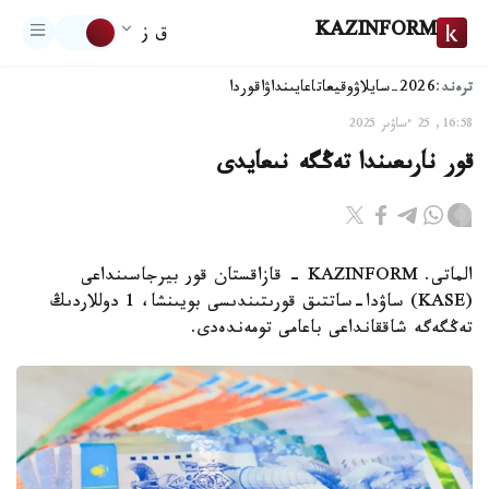
KAZINFORM
ق ز
ترەند:
2026-سايلاۋ
وقيعا
تاعايىنداۋ
اقوردا
16:58, 25 ءساۋىر 2025
قور نارىعىندا تەڭگە نىعايدى
الماتى. KAZINFORM - قازاقستان قور بيرجاسىنداعى
(KASE) ساۋدا-ساتتىق قورىتىندىسى بويىنشا، 1 دوللاردىڭ
تەڭگەگە شاققانداعى باعامى تومەندەدى.