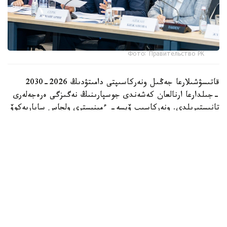
Фото: Правительство РК
قاتىسۋشىلارعا جەڭىل ونەركاسىپتى دامىتۋدىڭ 2026-2030
-جىلدارعا ارنالعان كەشەندى جوسپارىنىڭ نەگىزگى ەرەجەلەرى
تانىستىرىلدى. ونەركاسىپ ۆيسە- ءمينيسترى ولجاس ساپاربەكوۆ
اتاپ وتكەندەي، قۇجات زاڭناما، ساتىپ الۋ تەتىگىن جەتىلدىرۋ،
«كولەڭكەلى» يمپورتقا قارسى ءىس-قيمىل، ينۆەستيتسيا تارتۋ،
وتاندىق برەندتى دامىتۋ مەن كادر دايارلاۋعا ارنالعان 28 ءىس-
شارانى قامتيدى.