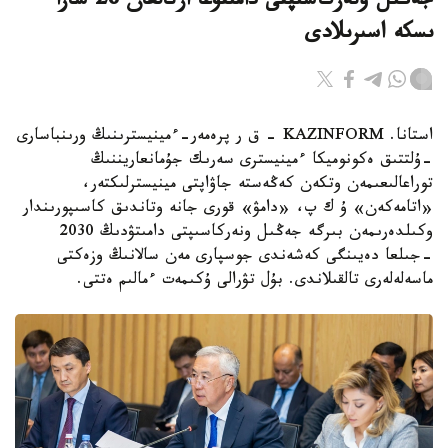
جەڭىل ونەركاسىپتى دامىتۋعا ارنالعان 28 شارا
ىسكە اسىرىلادى
استانا. KAZINFORM - ق ر پرەمەر-ءمينيسترىنىڭ ورىنباسارى
-ۇلتتىق ەكونوميكا ءمينيسترى سەرىك جۇمانعاريننىڭ
توراعالىعىمەن وتكەن كەڭەستە جاۋاپتى مينيسترلىكتەر،
«اتامەكەن» ۇ ك پ، «دامۋ» قورى جانە وتاندىق كاسىپورىندار
وكىلدەرىمەن بىرگە جەڭىل ونەركاسىپتى دامىتۋدىڭ 2030
-جىلعا دەيىنگى كەشەندى جوسپارى مەن سالانىڭ وزەكتى
ماسەلەلەرى تالقىلاندى. بۇل تۋرالى ۇكىمەت ءمالىم ەتتى.