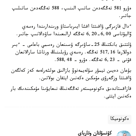
ەۋرو 581 تەڭگەدەن ساتىپ الىنىپ، 588 تەڭگەدەن ساتىلىپ
جاتىر.
ءدال قازىرگى ۋاقىتتا اقشا ايىرباستاۋ ورىندارىندا رەسەي
ۆاليۋتاسى 6,00-6,20 تەڭگە ارالىعىندا ساۋدالانىپ جاتىر.
ۇلتتىق بانكتىڭ 25-ساۋىرگە ۇسىنعان رەسمي باعامى - ءبىر
دوللارعا 517,16 تەڭگە. رەسەي رۋبلىنىڭ ورتاشا سارالانعان
قۇنى - 6,23 تەڭگە. ەۋرو - 588,48.
بۇعان دەيىن تيمۋر سۇلەيمەنوۆ بازالىق مولشەرلەمە كەز كەلگەن
ۋاقىتتا وزگەرۋى مۇمكىن ەكەنىن ايتقان بولاتىن.
قازاقستاندىق ەكونوميستەر تەڭگەنىڭ نىعايۋىنا مۇمكىندىك بار
ەكەنىن ايتتى.
ەكونوميكا
كۇنسۇلتان وتارباي