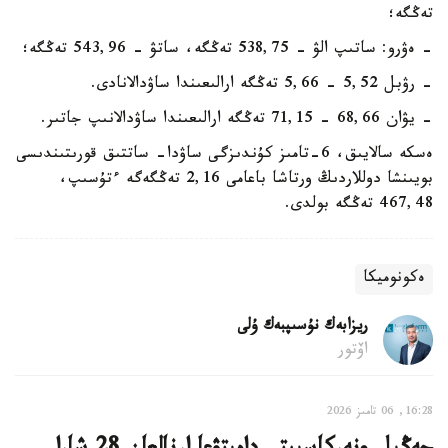
تەڭگە؛
- ەۋرو: ساتىپ الۋ - 538,75 تەڭگە، ساتۋ - 543,96 تەڭگە؛
- رۋبل 5,52 - 5,66 تەڭگە ارالىعىندا ساۋدالانادى.
- يۋان 68,66 - 71,15 تەڭگە ارالىعىندا ساۋدالانىپ جاتىر.
ەسكە سالايىق، 6-تامىز كۇندىزگى ساۋدا- ساتتىق قورىتىندىسى
بويىنشا دوللاردىڭ ورتاشا باعامى 2,16 تەڭگەگە ءتۇسىپ،
467,48 تەڭگە بولدى.
ەكونوميكا
ريزابەك نۇسىپبەك ۇلى
اۆتور
16:28, 06 تامىز 2026