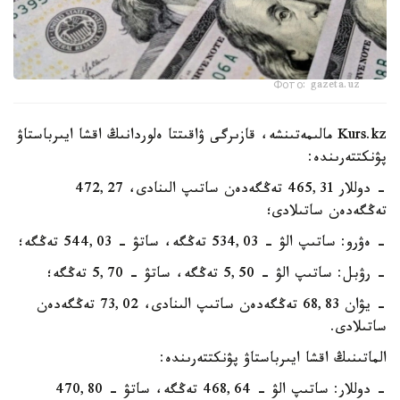
Фото: gazeta.uz
Kurs.kz مالىمەتىنشە، قازىرگى ۋاقىتتا ەلوردانىڭ اقشا ايىرباستاۋ
پۋنكتتەرىندە:
- دوللار 465,31 تەڭگەدەن ساتىپ الىنادى، 472,27
تەڭگەدەن ساتىلادى؛
- ەۋرو: ساتىپ الۋ - 534,03 تەڭگە، ساتۋ - 544,03 تەڭگە؛
- رۋبل: ساتىپ الۋ - 5,50 تەڭگە، ساتۋ - 5,70 تەڭگە؛
- يۋان 68,83 تەڭگەدەن ساتىپ الىنادى، 73,02 تەڭگەدەن
ساتىلادى.
الماتىنىڭ اقشا ايىرباستاۋ پۋنكتتەرىندە:
- دوللار: ساتىپ الۋ - 468,64 تەڭگە، ساتۋ - 470,80