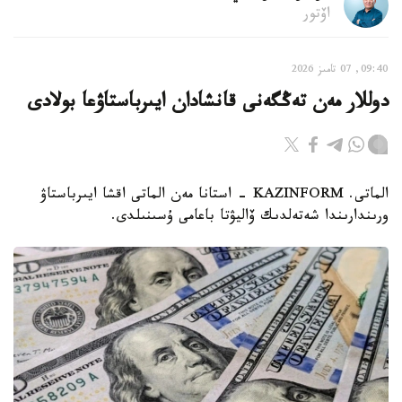
اۆتور
09:40, 07 تامىز 2026
دوللار مەن تەڭگەنى قانشادان ايىرباستاۋعا بولادى
الماتى. KAZINFORM - استانا مەن الماتى اقشا ايىرباستاۋ
ورىندارىندا شەتەلدىك ۆاليۋتا باعامى ۇسىنىلدى.