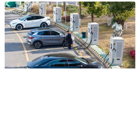
Фото: Синьхуа
الايدا مۇنداي كولىكتەردىڭ ەرلەردىڭ پوتەنتسياسىنا نەمەسە
ۇرپاق ءوربىتۋ قابىلەتىنە (فەرتيلدىگىنە) كەرى اسەر ەتەتىنى
تۋرالى سەنىمدى عىلىمي دالەلدەر ازىرگە جوق. بۇل تۋرالى
گەرمانيانىڭ رادياتسيالىق قورعانىس جونىندەگى فەدەرالدىق
ۆەدومستۆوسىنىڭ تاپسىرىسىمەن جۇرگىزىلگەن زەرتتەۋدەن ءمالىم