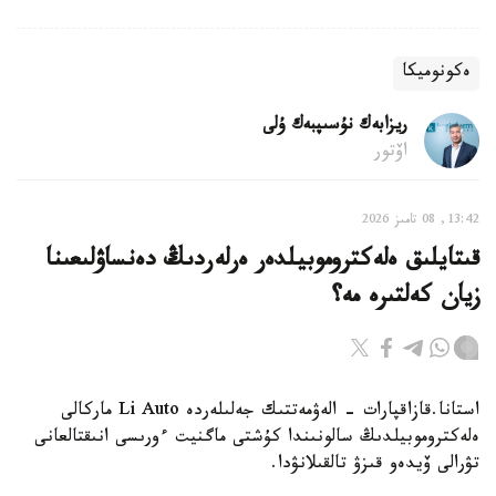
ەكونوميكا
ريزابەك نۇسىپبەك ۇلى
اۆتور
13:42, 08 تامىز 2026
قىتايلىق ەلەكتروموبيلدەر ەرلەردىڭ دەنساۋلىعىنا
زيان كەلتىرە مە؟
استانا.قازاقپارات - الەۋمەتتىك جەلىلەردە Li Auto ماركالى
ەلەكتروموبيلدىڭ سالونىندا كۇشتى ماگنيت ءورىسى انىقتالعانى
تۋرالى ۆيدەو قىزۋ تالقىلانۋدا.