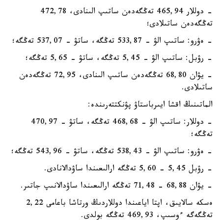
- دوللار 465,94 تەڭگەدەن ساتىپ الىنادى، 472,78
تەڭگەدەن ساتىلادى؛
- ەۋرو: ساتىپ الۋ - 533,87 تەڭگە، ساتۋ - 537,07 تەڭگە؛
- رۋبل: ساتىپ الۋ - 5,45 تەڭگە، ساتۋ - 5,65 تەڭگە؛
- يۋان 68,80 تەڭگەدەن ساتىپ الىنادى، 72,95 تەڭگەدەن
ساتىلادى.
الماتىنىڭ اقشا ايىرباستاۋ پۋنكتتەرىندە:
- دوللار: ساتىپ الۋ - 468,68 تەڭگە، ساتۋ - 470,97
تەڭگە؛
- ەۋرو: ساتىپ الۋ - 538,43 تەڭگە، ساتۋ - 543,96 تەڭگە؛
- رۋبل 5,45 - 5,60 تەڭگە ارالىعىندا ساۋدالانادى.
- يۋان 68,88 - 71,48 تەڭگە ارالىعىندا ساۋدالانىپ جاتىر.
ەسكە سالايىق، اپتا اياعىندا دوللاردىڭ ورتاشا باعامى 2,22
تەڭگەگە ءوسىپ، 469,93 تەڭگە بولدى.