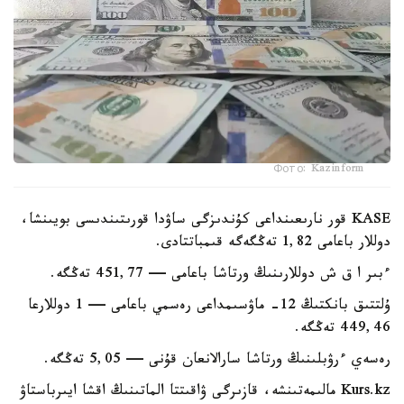
Фото: Kazinform
KASE قور نارىعىنداعى كۇندىزگى ساۋدا قورىتىندىسى بويىنشا،
دوللار باعامى 1,82 تەڭگەگە قىمباتتادى.
ءبىر ا ق ش دوللارىنىڭ ورتاشا باعامى — 451,77 تەڭگە.
ۇلتتىق بانكتىڭ 12- ماۋسىمداعى رەسمي باعامى — 1 دوللارعا
449,46 تەڭگە.
رەسەي ءرۋبلىنىڭ ورتاشا سارالانعان قۇنى — 5,05 تەڭگە.
Kurs.kz مالىمەتىنشە، قازىرگى ۋاقىتتا الماتىنىڭ اقشا ايىرباستاۋ