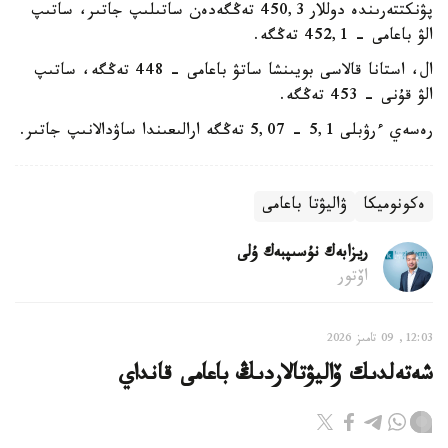
پۋنكتتەرىندە دوللار 450,3 تەڭگەدەن ساتىلىپ جاتىر، ساتىپ
الۋ باعامى - 452,1 تەڭگە.
ال، استانا قالاسى بويىنشا ساتۋ باعامى - 448 تەڭگە، ساتىپ
الۋ قۇنى - 453 تەڭگە.
رەسەي ءرۋبلى 5,1 - 5,07 تەڭگە ارالىعىندا ساۋدالانىپ جاتىر.
ەكونوميكا
ۋاليۋتا باعامى
ريزابەك نۇسىپبەك ۇلى
اۆتور
12:03, 09 تامىز 2026
شەتەلدىك ۆاليۋتالاردىڭ باعامى قانداي