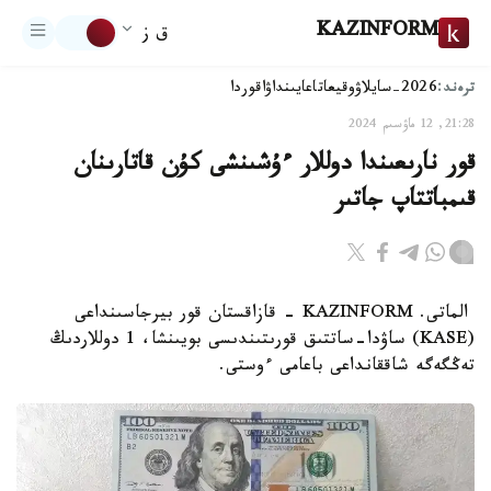
KAZINFORM
ق ز
ترەند:
2026-سايلاۋ
وقيعا
تاعايىنداۋ
اقوردا
21:28, 12 ماۋسىم 2024
قور نارىعىندا دوللار ءۇشىنشى كۇن قاتارىنان
قىمباتتاپ جاتىر
الماتى. KAZINFORM - قازاقستان قور بيرجاسىنداعى
(KASE) ساۋدا-ساتتىق قورىتىندىسى بويىنشا، 1 دوللاردىڭ
تەڭگەگە شاققانداعى باعامى ءوستى.