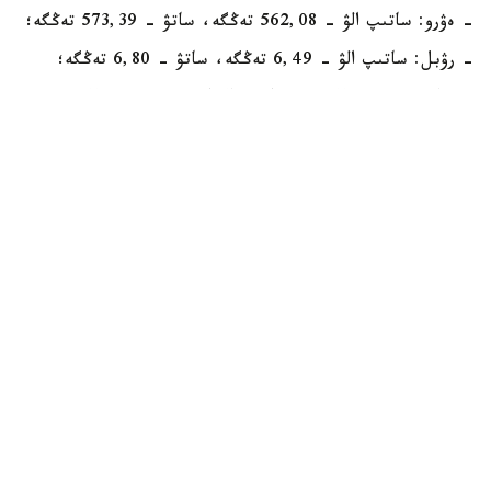
- ەۋرو: ساتىپ الۋ - 562,08 تەڭگە، ساتۋ - 573,39 تەڭگە؛
- رۋبل: ساتىپ الۋ - 6,49 تەڭگە، ساتۋ - 6,80 تەڭگە؛
- يۋان 68,85 تەڭگەدەن ساتىپ الىنادى، 73,89 تەڭگەدەن
ساتىلادى.
الماتىنىڭ اقشا ايىرباستاۋ پۋنكتتەرىندە:
- دوللار: ساتىپ الۋ - 487,57 تەڭگە، ساتۋ - 489,80
تەڭگە؛
- ەۋرو: ساتىپ الۋ - 562,78 تەڭگە، ساتۋ - 568,97 تەڭگە؛
- رۋبل 6,53 - 6,65 تەڭگە ارالىعىندا ساۋدالانادى.
- يۋان 70,38 - 72,99 تەڭگە ارالىعىندا ساۋدالانىپ جاتىر.
ەسكە سالايىق، 11-ماۋسىم كۇندىزگى ساۋدا-ساتتىق
قورىتىندىسى بويىنشا دوللاردىڭ ورتاشا باعامى 0,8 تەڭگەگە
ءتۇسىپ، 487,76 تەڭگە بولدى.