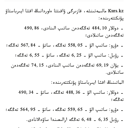
Kurs.kz مالىمەتىنشە، قازىرگى ۋاقىتتا ەلوردانىڭ اقشا ايىرباستاۋ
پۋنكتتەرىندە:
- دوللار 484,10 تەڭگەدەن ساتىپ الىنادى، 490,86
تەڭگەدەن ساتىلادى؛
- ەۋرو: ساتىپ الۋ - 558,05 تەڭگە، ساتۋ - 567,84 تەڭگە؛
- رۋبل: ساتىپ الۋ - 6,25 تەڭگە، ساتۋ - 6,55 تەڭگە؛
- يۋان 69,19 تەڭگەدەن ساتىپ الىنادى، 74,15 تەڭگەدەن
ساتىلادى.
الماتىنىڭ اقشا ايىرباستاۋ پۋنكتتەرىندە:
- دوللار: ساتىپ الۋ - 488,36 تەڭگە، ساتۋ - 490,34
تەڭگە؛
- ەۋرو: ساتىپ الۋ - 559,65 تەڭگە، ساتۋ - 564,95 تەڭگە؛
- رۋبل 6,35 - 6,48 تەڭگە ارالىعىندا ساۋدالانادى.