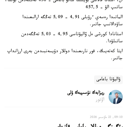
ال، استانا قالاسى بويىنشا ساتۋ باعامى - 456 تەڭگەدەن بولسا،
ساتىپ الۋ - 457,5
الماتىدا رەسەي ءرۋبلى 4,91 - 5,09 تەڭگە ارالىعىندا
ساۋدالانىپ جاتىر.
استانادا كورشى ەل ۆاليۋتاسى 4,95 - 5,03 تەڭگەدەن
ساتىلۋدا.
ايتا كەتەيىك، قور نارىعىندا دوللار دۇيسەنبىدەن بەرى ارزانداپ
جاتىر.
ۋاليۋتا باعامى
ريزابەك نۇسىپبەك ۇلى
اۆتور
09:10, 22 ماۋسىم 2026