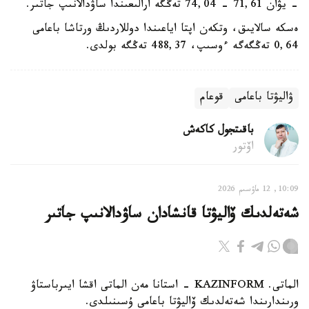
- يۋان 71,61 - 74,04 تەڭگە ارالىعىندا ساۋدالانىپ جاتىر.
ەسكە سالايىق، وتكەن اپتا اياعىندا دوللاردىڭ ورتاشا باعامى
0,64 تەڭگەگە ءوسىپ، 488,37 تەڭگە بولدى.
ۋاليۋتا باعامى
قوعام
باقىتجول كاكەش
اۆتور
10:09, 12 ماۋسىم 2026
شەتەلدىك ۆاليۋتا قانشادان ساۋدالانىپ جاتىر
الماتى. KAZINFORM - استانا مەن الماتى اقشا ايىرباستاۋ
ورىندارىندا شەتەلدىك ۆاليۋتا باعامى ۇسىنىلدى.