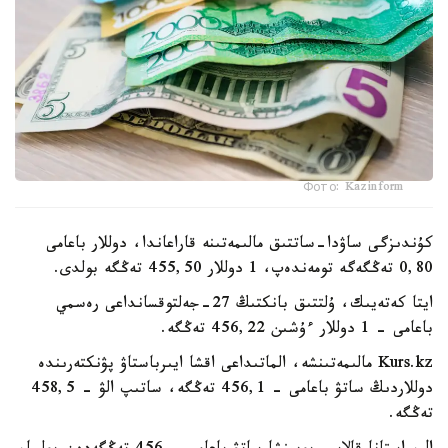
Фото: Kazinform
كۇندىزگى ساۋدا-ساتتىق مالىمەتىنە قاراعاندا، دوللار باعامى
0,80 تەڭگەگە تومەندەپ، 1 دوللار 455,50 تەڭگە بولدى.
ايتا كەتەيىك، ۇلتتىق بانكتىڭ 27-جەلتوقسانداعى رەسمي
باعامى - 1 دوللار ءۇشىن 456,22 تەڭگە.
Kurs.kz مالىمەتىنشە، الماتىداعى اقشا ايىرباستاۋ پۋنكتەرىندە
دوللاردىڭ ساتۋ باعامى - 456,1 تەڭگە، ساتىپ الۋ - 458,5
تەڭگە.