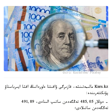
Фото: Kazinform/ Pixabay
Kurs.kz مالىمەتىنشە، قازىرگى ۋاقىتتا ەلوردانىڭ اقشا ايىرباستاۋ
پۋنكتتەرىندە:
- دوللار 485,05 تەڭگەدەن ساتىپ الىنادى، 491,89
تەڭگەدەن ساتىلادى؛