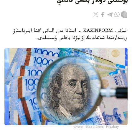
بۇگىنگى دوللار باعامى قانداي
الماتى. KAZINFORM - استانا مەن الماتى اقشا ايىرباستاۋ
ورىندارىندا شەتەلدىك ۆاليۋتا باعامى ۇسىنىلدى.
Фото: Kazinform/ Pixabay