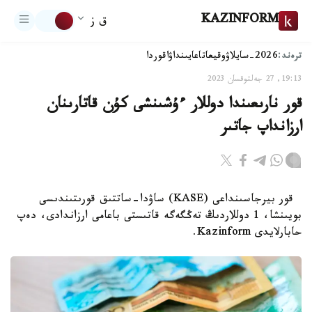
KAZINFORM
ق ز
ترەند:
2026-سايلاۋ
وقيعا
تاعايىنداۋ
اقوردا
19:13, 27 جەلتوقسان 2023
قور نارىعىندا دوللار ءۇشىنشى كۇن قاتارىنان
ارزانداپ جاتىر
قور بيرجاسىنداعى (KASE) ساۋدا-ساتتىق قورىتىندىسى
بويىنشا، 1 دوللاردىڭ تەڭگەگە قاتىستى باعامى ارزاندادى، دەپ
حابارلايدى Kazinform.