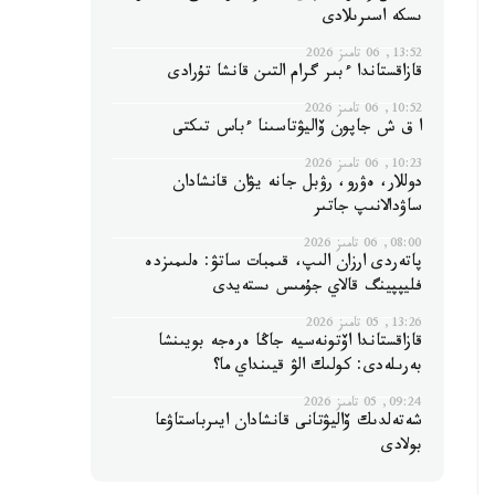
ىسكە اسىرىلادى
13:52, 06 تامىز 2026
قازاقستاندا ءبىر گرام التىن قانشا تۇرادى
10:52, 06 تامىز 2026
ا ق ش جاپون ۆاليۋتاسىنا ءباس تىكتى
10:23, 06 تامىز 2026
دوللار، ەۋرو، رۋبل جانە يۋان قانشادان
ساۋدالانىپ جاتىر
08:00, 06 تامىز 2026
پاتەردى ارزان الىپ، قىمبات ساتۋ: ەلىمىزدە
فليپپينگ قالاي جۇمىس ىستەيدى
13:26, 05 تامىز 2026
قازاقستاندا اۆتونەسيە جاڭا ەرەجە بويىنشا
بەرىلەدى: كولىك الۋ قيىنداي ما؟
09:24, 05 تامىز 2026
شەتەلدىك ۆاليۋتانى قانشادان ايىرباستاۋعا
بولادى