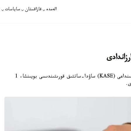
الەمدە
قازاقستان
ساياسات
ت
رزاندادى
الماتى. KAZINFORM - قازاقستان قور بيرجاسىنداعى (KASE) ساۋدا-ساتتىق قورىتىندىسى بويىنشا، 1
ى.