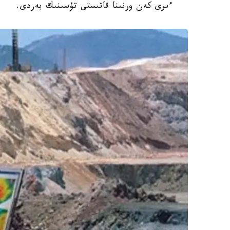
ءىرى كەن ورنىنا قاتىستى تۇسىنىك بەردى.