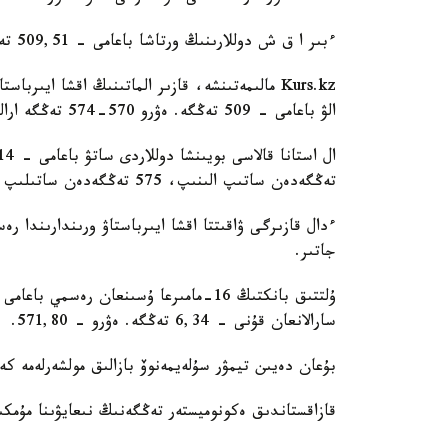
ءبىر ا ق ش دوللارىنىڭ ورتاشا باعامى - 509,51 تەڭگە.
الۋ باعامى - 509 تەڭگە. ەۋرو 570-574 تەڭگە ارالىعىندا قۇبىلىپ تۇر.
تەڭگەدەن ساتىپ الىنىپ، 575 تەڭگەدەن ساتىلىپ جاتىر.
جاتىر.
سارالانعان قۇنى - 6,34 تەڭگە. ەۋرو - 571,80.
بۇعان دەيىن تيمۋر سۇلەيمەنوۆ بازالىق مولشەرلەمە كە
قازاقستاندىق ەكونوميستەر تەڭگەنىڭ نىعايۋىنا مۇمكى