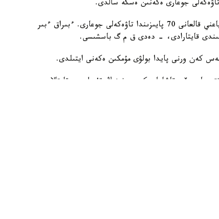
 تاۋەكەلى جوعارى ەكەنىن ەسكە سالدى.
- 10 ۇڭعىمانىڭ تەك ۇشەۋى عانا ءساتتى بولادى، ياعني قالعانى 70 پايىزىندا تاۋەكەلى جوعارى. ءبىراق ءبىر
عىندى قايتارادى، - دەدى ق م گ باسشىسى.
مەس كەن ورنى پايدا بولۋى مۇمكىن ەكەنى ايتىلدى.
تى ماسسيۆى قاشاعان كەن ورنىنىڭ قۇرىلىمىن قايتالايدى.
ەۋەتى 4,7 ميلليارد توننا (كومىرسۋتەكتەر). بۇل قاشاعاننىڭ گەولوگيالىق الەۋەتىمەن
لاسقاندىقتان، ۇلكەن كاپيتالدىق شىعىندى تالاپ ەتەدى. ال بۇل
شىعىن ەداۋىر تومەندەيدى، - دەگەن بولاتىن استانادا وتكەن
ارما ءتوراعاسىنىڭ ءبىرىنشى ورىنباسارى قۇرمانعازى ەسقازيەۆ.
جالپى العاندا، جىلىوي كاربوناتتى ماسسيۆىنىڭ رەسۋرستىق الەۋەتى 20 ميلليارد توننا شارتتى وتىنعا باعالانىپ
اراتون، تاجىعالي جانە جىلىوي ۋچاسكەلەرىن قامتيتىن جىلىوي