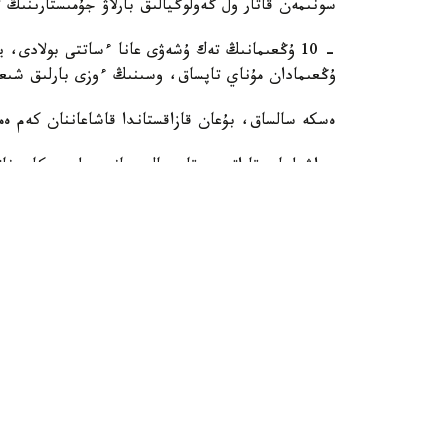
سونىمەن قاتار ول گەولوگيالىق بارلاۋ جۇمىستارىنىڭ
ۇڭعىمادان مۇناي تاپساق، وسىنىڭ ءوزى بارلىق شى
ەسكە سالساق، بۇعان قازاقستاندا قاشاعاننان كەم ە
- اشىلعان قاراتون، قاجىعالي جانە جىلىوي كاربونات
ماسسيۆتىڭ رەسۋرستىق ال
شامالاس. الايدا قاشاعان تاياز تەڭىز ايماعىندا ورنا
ماسسيۆ قۇرلىقتا ورنالاسقان. وسىلايشا، كاپيتالدىق 
حالىقارالىق گەولوگيالىق فورۋمدا «قازمۇنايگاز» باسق
وتىر.
گەولوگيالىق بارلاۋ جۇمىستارىنىڭ نەگىزگى باعىتى ق
كاربوناتتى پلاتفورماسى بولىپ وتىر.