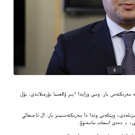
 سەرىكتەس بار. وسى ورايدا ءبىر ۇڭعىما بۇرعىلاندى. بۇل
ىلەدى، ويتكەنى وندا دا سەرىكتەسىمىز بار. ال تاجىعالي
دى، - دەدى اسحات حاسەنوۆ.