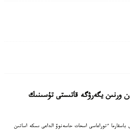
 ورنىن يگەرۋگە قاتىستى تۇسىنىك
گاز» ۇ ك ا ق باسقارما ءتوراعاسى اسحات حاسەنوۆ الداعى ىسكە اساتىن