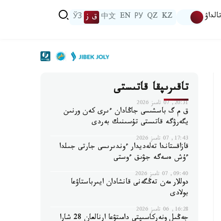
الداۋ
KZ
QZ
РУ
EN
中文
ق ز
ЎЗ
تاقىرىپقا قاتىستى
20:31, 07 تامىز 2026
ق م گ باسشىسى جاڭادان ءىرى كەن ورنىن
يگەرۋگە قاتىستى تۇسىنىك بەردى
17:43, 07 تامىز 2026
قازاقستاندا تەلەديدار ءوندىرىسى جارتى جىلدا
ءۇش ەسەگە جۋىق ءوستى
09:40, 07 تامىز 2026
دوللار مەن تەڭگەنى قانشادان ايىرباستاۋعا
بولادى
16:28, 06 تامىز 2026
جەڭىل ونەركاسىپتى دامىتۋعا ارنالعان 28 شارا