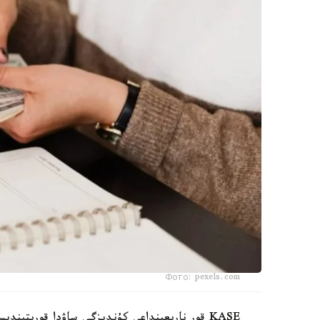
Фото: pexels.com
KASE قور نارىعىنداعى كۇندىزگى ساۋدا قورىتىندىسى بويىنشا، دوللار باعامى 1 تەڭگەگە ارزاندادى.