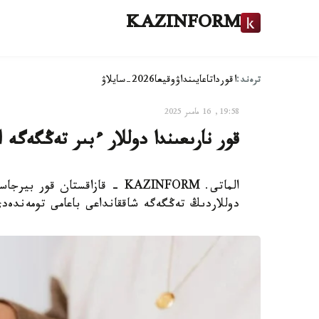
KAZINFORM
ترەند:
اقوردا
تاعايىنداۋ
وقيعا
2026-سايلاۋ
19:58, 16 مامىر 2025
قور نارىعىندا دوللار ءبىر تەڭگەگە ا
دوللاردىڭ تەڭگەگە شاققانداعى باعامى تومەندەد