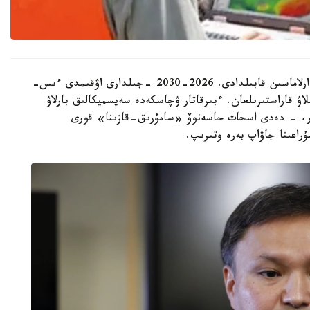
- «قازمۇنايگاز» گەولوگيالىق بارلاۋدىڭ ۇلكەن باعدارلاماسىن قابىلدادى. 2026-2030 -جىلدارى اۋقىمدى ءىس-
سى رەتتە 26 ۇڭعىمانى بۇرعىلاۋ قاراستىرىلعان. ءبىرقاتار ۋچاسكەدە سەيسميكالىق بارلاۋ
ار، - دەدى اسحات حاسەنوۆ «سامۇرىق-قازىنا» قورى
راعىنا جاۋاپ بەرە وتىرىپ.