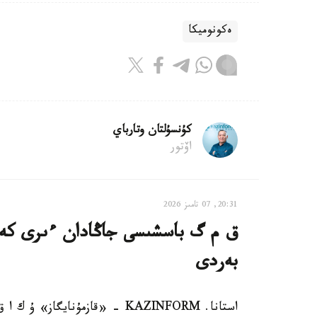
ەكونوميكا
كۇنسۇلتان وتارباي
اۆتور
20:31, 07 تامىز 2026
ق م گ باسشىسى جاڭادان ءىرى كەن
بەردى
استانا. KAZINFORM - «قازمۇناي