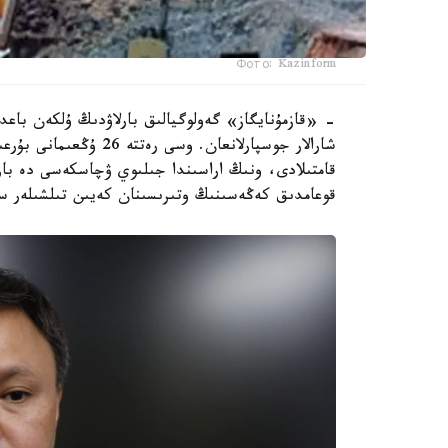
Фото: Kazinform
شارالار جوسپارلانعان. و
قامتىلادى، ونىڭ اراسىندا جىلىوي ۋچاسكەسى دە ب
قوعامدىق كەڭەسىنىڭ وتىرىسىنان كەيىن تىلشىلەر سۇ