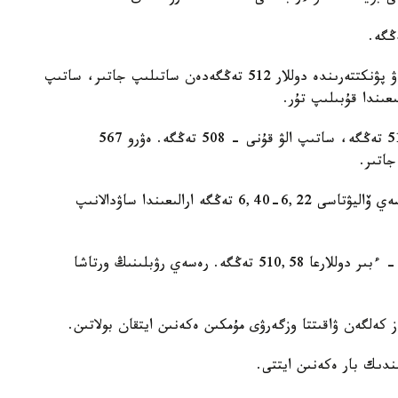
Kurs.kz مالىمەتىنشە، قازىر الماتىنىڭ اقشا ايىرباستاۋ پۋنكتتەرىندە دوللار 512 تەڭگەدەن ساتىلىپ جاتىر، ساتىپ
ال استانا قالاسى بويىنشا دوللاردى ساتۋ باعامى - 514 تەڭگە، ساتىپ الۋ قۇنى - 508 تەڭگە. ەۋرو 567
ءدال قازىرگى ۋاقىتتا اقشا ايىرباستاۋ ورىندارىندا رەسەي ۆاليۋتاسى 6,22-6,40 تەڭگە ارالىعىندا ساۋدالانىپ
ۇلتتىق بانكتىڭ 16-مامىرعا ۇسىنعان رەسمي باعامى - ءبىر دوللارعا 510,58 تەڭگە. رەسەي رۋبلىنىڭ ورتاشا
ز كەلگەن ۋاقىتتا وزگەرۋى مۇمكىن ەكەنىن ايتقان بولاتىن.
ندىك بار ەكەنىن ايتتى.