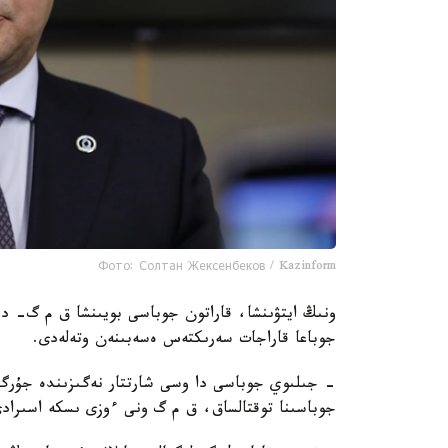
Фото: Солтан Жексенбеков / Kazinform
ونىڭ ايتۋىنشا، قاراتون جوباسى بويىنشا ق م گ- دە
جوباعا قاراجات سەرىكتەس ەسەبىنەن وتەلەدى.
- جىلىوي جوباسى دا وسى شارتتار نەگىزىندە جۇرگىز
جوباسىنا توقتالساق، ق م گ ونى ءوزى ىسكە اسىرا