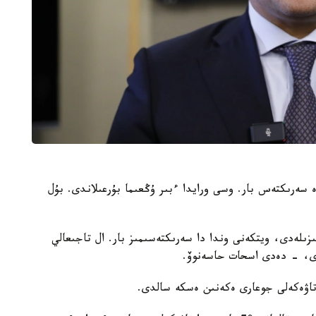
 سەرىكتەس بار. وسى ورايدا ءبىر ۇڭعىما بۇرعىلاندى. بۇل
ىلەدى، ويتكەنى وندا دا سەرىكتەسىمىز بار. ال تاجىعالي
دى، - دەدى اسحات حاسەنوۆ.
 تاۋەكەلى جوعارى ەكەنىن ەسكە سالدى.