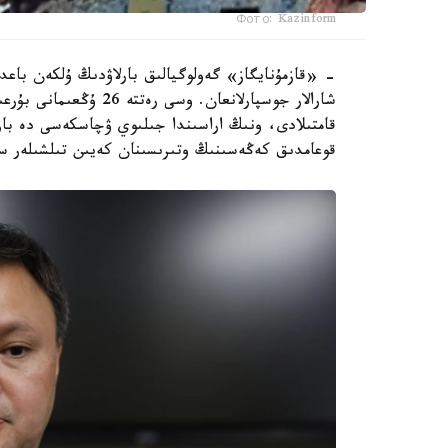
Фото: Kazinform
شارالار جوسپارلانعان. و
قامتىلادى، ونىڭ اراسىندا جىلىوي ۋچاسكەسى دە ب
قوعامدىق كەڭەسىنىڭ وتىرىسىنان كەيىن تىلشىلەر سۇ