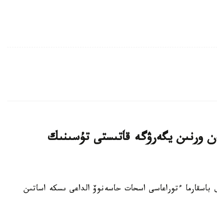
 ورنىن يگەرۋگە قاتىستى تۇسىنىك
گاز» ۇ ك ا ق باسقارما ءتوراعاسى اسحات حاسەنوۆ الداعى ىسكە اساتىن