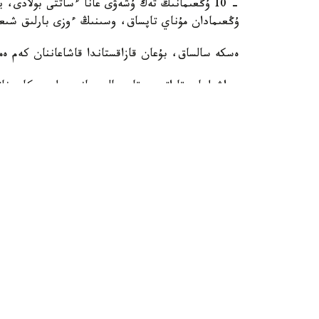
ۇڭعىمادان مۇناي تاپساق، وسىنىڭ ءوزى بارلىق شى
ەسكە سالساق، بۇعان قازاقستاندا قاشاعاننان كەم ە
- اشىلعان قاراتون، قاجىعالي جانە جىلىوي كاربونات
ماسسيۆتىڭ رەسۋرستىق ال
شامالاس. الايدا قاشاعان تاياز تەڭىز ايماعىندا ورنا
ماسسيۆ قۇرلىقتا ورنالاسقان. وسىلايشا، كاپيتالدىق 
حالىقارالىق گەولوگيالىق فورۋمدا «قازمۇنايگاز» باسق
وتىر.
گەولوگيالىق بارلاۋ جۇمىستارىنىڭ نەگىزگى باعىتى ق
كاربوناتتى پلاتفورماسى بولىپ وتىر.
بيلىك جانە ساياسات
ەكونوميكا