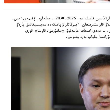
- «قازمۇنايگاز» گەولوگيالىق بارلاۋدىڭ ۇلكەن باعدارلاماسىن قابىلدادى. 2026-2030 -جىلدارى اۋقىمدى ءىس-
سى رەتتە 26 ۇڭعىمانى بۇرعىلاۋ قاراستىرىلعان. ءبىرقاتار ۋچاسكەدە سەيسميكالىق بارلاۋ
ار، - دەدى اسحات حاسەنوۆ «سامۇرىق-قازىنا» قورى
راعىنا جاۋاپ بەرە وتىرىپ.