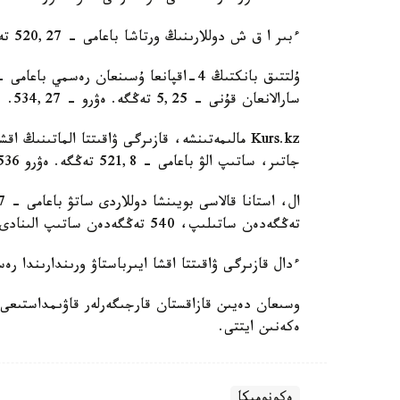
ءبىر ا ق ش دوللارىنىڭ ورتاشا باعامى - 520,27 تەڭگە.
سارالانعان قۇنى - 5,25 تەڭگە. ەۋرو - 534,27.
جاتىر، ساتىپ الۋ باعامى - 521,8 تەڭگە. ەۋرو 536-540 تەڭگە ارالىعىندا قۇبىلىپ تۇر.
تەڭگەدەن ساتىلىپ، 540 تەڭگەدەن ساتىپ الىنادى.
ءدال قازىرگى ۋاقىتتا اقشا ايىرباستاۋ ورىندارىندا رەسەي ۆاليۋتاسى 5,17-5,29 ارالى
ەكەنىن ايتتى.
ەكونوميكا