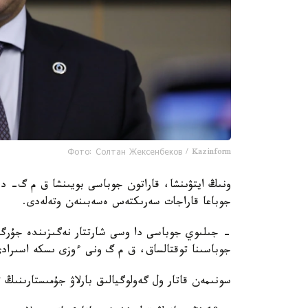
Фото: Солтан Жексенбеков / Kazinform
ونىڭ ايتۋىنشا، قاراتون جوباسى بويىنشا ق م گ- دە
جوباعا قاراجات سەرىكتەس ەسەبىنەن وتەلەدى.
- جىلىوي جوباسى دا وسى شارتتار نەگىزىندە جۇرگىز
جوباسىنا توقتالساق، ق م گ ونى ءوزى ىسكە اسىرا
سونىمەن قاتار ول گەولوگيالىق بارلاۋ جۇمىستارىنىڭ