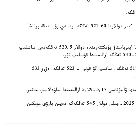
ۇلتتىق بانكتىڭ 4-اقپانعا ۇسىنعان رەسمي باعامى - ءبىر دوللارعا 521,60 تەڭگە. رەسەي رۋبلىنىڭ ورتاشا
Kurs.kz مالىمەتىنشە، قازىرگى ۋاقىتتا الماتىنىڭ اقشا ايىرباستاۋ پۋنكتتەرىندە دوللار 520,5 تەڭگەدەن ساتىلىپ
ال، استانا قالاسى بويىنشا دوللاردى ساتۋ باعامى - 517 تەڭگە، ساتىپ الۋ قۇنى - 523 تەڭگە. ەۋرو 533
عىندا ساۋدالانىپ جاتىر.
وسىعان دەيىن قازاقستان قارجىگەرلەر قاۋىمداستىعى 2025-جىلى دوللار 545 تەڭگەگە دەيىن بارۋى مۇمكىن