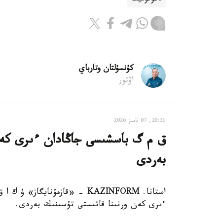
كۇنسۇلتان وتارباي
اۆتور
20:31, 07 تامىز 2026
ق م گ باسشىسى جاڭادان ءىرى كەن
بەردى
استانا. KAZINFORM - «قازمۇناي
ءىرى كەن ورنىنا قاتىستى تۇسىنىك بەردى.