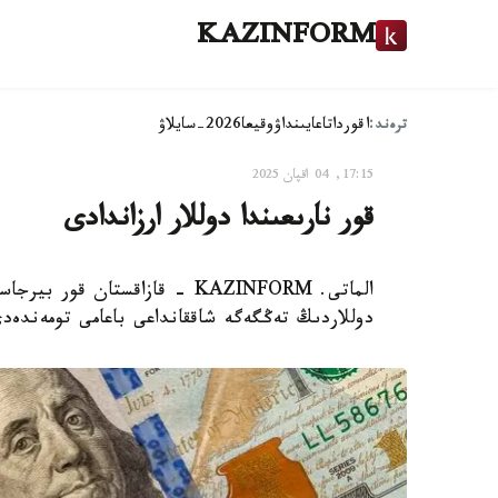
KAZINFORM
ترەند:
اقوردا
تاعايىنداۋ
وقيعا
2026-سايلاۋ
17:15, 04 اقپان 2025
قور نارىعىندا دوللار ارزاندادى
دوللاردىڭ تەڭگەگە شاققانداعى باعامى تومەندەد