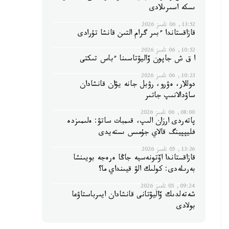
ىسكە اسىرىلادى
13:52, 06 تامىز 2026
قازاقستاندا ءبىر گرام التىن قانشا تۇرادى
10:52, 06 تامىز 2026
ا ق ش جاپون ۆاليۋتاسىنا ءباس تىكتى
10:23, 06 تامىز 2026
دوللار، ەۋرو، رۋبل جانە يۋان قانشادان
ساۋدالانىپ جاتىر
08:00, 06 تامىز 2026
پاتەردى ارزان الىپ، قىمبات ساتۋ: ەلىمىزدە
فليپپينگ قالاي جۇمىس ىستەيدى
13:26, 05 تامىز 2026
قازاقستاندا اۆتونەسيە جاڭا ەرەجە بويىنشا
بەرىلەدى: كولىك الۋ قيىنداي ما؟
09:24, 05 تامىز 2026
شەتەلدىك ۆاليۋتانى قانشادان ايىرباستاۋعا
بولادى