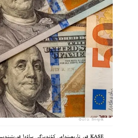
Фото: freepik
KASE قور نارىعىنداعى كۇندىزگى ساۋدا قورىتىندىسى بويىنشا، دوللار باعامى 1,56 تەڭگەگە ارزاندادى.