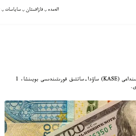
الەمدە
قازاقستان
ساياسات
ت
الماتى. KAZINFORM - قازاقستان قور بيرجاسىنداعى (KASE) ساۋدا-ساتتىق قورىتىندىسى بويىنشا، 1
ى.