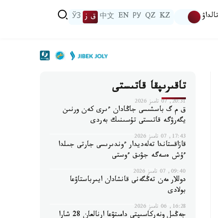
الداۋ
KZ
QZ
РУ
EN
中文
ق ز
ЎЗ
تاقىرىپقا قاتىستى
20:31, 07 تامىز 2026
ق م گ باسشىسى جاڭادان ءىرى كەن ورنىن
يگەرۋگە قاتىستى تۇسىنىك بەردى
17:43, 07 تامىز 2026
قازاقستاندا تەلەديدار ءوندىرىسى جارتى جىلدا
ءۇش ەسەگە جۋىق ءوستى
09:40, 07 تامىز 2026
دوللار مەن تەڭگەنى قانشادان ايىرباستاۋعا
بولادى
16:28, 06 تامىز 2026
جەڭىل ونەركاسىپتى دامىتۋعا ارنالعان 28 شارا