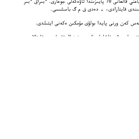
- 10 ۇڭعىمانىڭ تەك ۇشەۋى عانا ءساتتى بولادى، ياعني قالعانى 70 پايىزىندا تاۋەكەلى جوعارى. ءبىراق ءبىر
عىندى قايتارادى، - دەدى ق م گ باسشىسى.
مەس كەن ورنى پايدا بولۋى مۇمكىن ەكەنى ايتىلدى.
تى ماسسيۆى قاشاعان كەن ورنىنىڭ قۇرىلىمىن قايتالايدى.
ەۋەتى 4,7 ميلليارد توننا (كومىرسۋتەكتەر). بۇل قاشاعاننىڭ گەولوگيالىق الەۋەتىمەن
لاسقاندىقتان، ۇلكەن كاپيتالدىق شىعىندى تالاپ ەتەدى. ال بۇل
شىعىن ەداۋىر تومەندەيدى، - دەگەن بولاتىن استانادا وتكەن
ارما ءتوراعاسىنىڭ ءبىرىنشى ورىنباسارى قۇرمانعازى ەسقازيەۆ.
جالپى العاندا، جىلىوي كاربوناتتى ماسسيۆىنىڭ رەسۋرستىق الەۋەتى 20 ميلليارد توننا شارتتى وتىنعا باعالانىپ
اراتون، تاجىعالي جانە جىلىوي ۋچاسكەلەرىن قامتيتىن جىلىوي