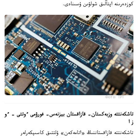
كوزدەرىنە اپتالىق شولۋىن ۇسىنادى.
Фото: ТРТ
تاشكەنتتە وزبەكستان- قازاقستان بيزنەس- فورۋمى ءوتتى – ءو
ز ا
تاشكەنتتە قازاقستاننىڭ «اتامەكەن» ۇلتتىق كاسىپكەرلەر