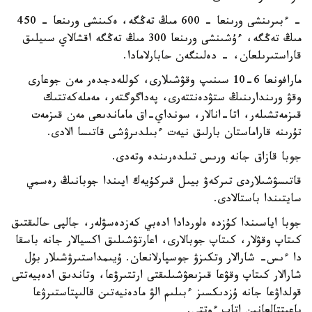
- ءبىرىنشى ورىنعا - 600 مىڭ تەڭگە، ەكىنشى ورىنعا - 450
مىڭ تەڭگە، ءۇشىنشى ورىنعا 300 مىڭ تەڭگە اقشالاي سىيلىق
قاراستىرىلعان، - دەلىنگەن حابارلامادا.
مارافونعا 6-10 سىنىپ وقۋشىلارى، كوللەدجدەر مەن جوعارى
وقۋ ورىندارىنىڭ ستۋدەنتتەرى، پەداگوگتەر، مەملەكەتتىك
قىزمەتشىلەر، اتا-انالار، سونداي-اق ماماندىعى مەن قىزمەت
تۇرىنە قاراماستان بارلىق نيەت ءبىلدىرۋشى قاتىسا الادى.
جوبا قازاق جانە ورىس تىلدەرىندە وتەدى.
قاتىسۋشىلاردى تىركەۋ بيىل قىركۇيەك ايىندا جوبانىڭ رەسمي
سايتىندا باستالادى.
جوبا اياسىندا كۇزدە ەلوردادا ادەبي كەزدەسۋلەر، جالپى حالىقتىق
كىتاپ وقۋلار، كىتاپ جوبالارى، اعارتۋشىلىق اكسيالار جانە باسقا
دا ءىس- شارالار وتكىزۋ جوسپارلانعان. ۇيىمداستىرۋشىلار بۇل
شارالار كىتاپ وقۋعا قىزىعۋشىلىقتى ارتتىرۋعا، وتاندىق ادەبيەتتى
قولداۋعا جانە ۇزدىكسىز ءبىلىم الۋ مادەنيەتىن قالىپتاستىرۋعا
باعىتتالعانىن اتاپ ءوتتى.