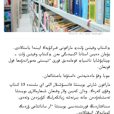
Фото: Астана әкімдігі
«كىتاپ وقيتىن ۇلت» مارافونى قىركۇيەك ايىندا باستالادى.
بۇعان دەيىن استانا اكىمدىگى مەن «كىتاپ وقيتىن ۇلت -
چيتايۋشايا ناتسيا» قوعامدىق قورى ءتيىستى مەموراندۋمعا قول
قويعان.
جوبا وقۋ مادەنيەتىن دامىتۋعا باعىتتالعان.
مارافون شارتى بويىنشا قاتىسۋشىلار التى اي ىشىندە 15 كىتاپ
وقۋى كەرەك. ودان كەيىن ولار وقىعان شىعارمالارى بويىنشا
تەستىلەۋدەن جانە بىرنەشە زياتكەرلىك كۋيزدەن وتەدى.
سىناقتاردىڭ قورىتىندىسى بويىنشا ءار ساناتتاعى ۇزدىك
كوماندالار انىقتالادى.