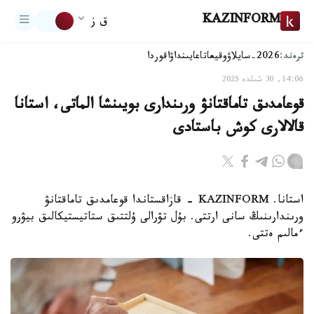
KAZINFORM
ق ز
ترەند:
2026-سايلاۋ
وقيعا
تاعايىنداۋ
اقوردا
14:06, 30 شىلدە 2025
قوعامدىق تاماقتانۋ ورىندارى بويىنشا الماتى، استانا
قالالارى كوش باستادى
استانا. KAZINFORM - قازاقستاندا قوعامدىق تاماقتانۋ
ورىندارىنىڭ سانى ارتتى. بۇل تۋرالى ۇلتتىق ستاتيستيكالىق بيۋرو
ءمالىم ەتتى.