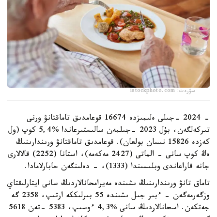
سۋرەت: istockphoto.com
- 2024 -جىلى ەلىمىزدە 16674 قوعامدىق تاماقتانۋ ورنى
تىركەلگەن، بۇل 2023 -جىلمەن سالىستىرعاندا %5,4 كوپ (ول
كەزدە 15826 نىسان بولعان). قوعامدىق تاماقتانۋ ورىندارىنىڭ
ەڭ كوپ سانى - الماتى (2427 مەكەمە)، استانا (2252) قالالارى
جانە قاراعاندى وبلىسىندا (1333)، - دەلىنگەن حابارلامادا.
تاماق تانۋ ورىندارىنىڭ ىشىندە مەيرامحانالاردىڭ سانى ايتارلىقتاي
وزگەرمەگەن - ءبىر جىل ىشىندە 55 بىرلىككە ارتىپ، 2358 گە
جەتكەن. اسحانالاردىڭ سانى %4,3 ءوسىپ، 5383 -تەن 5618