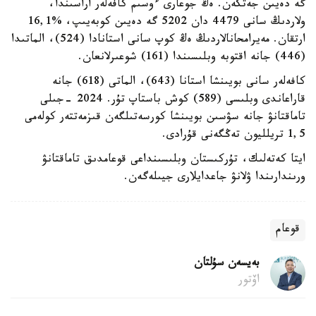
گە دەيىن جەتكەن. ەڭ جوعارى ءوسىم كافەلەر اراسىندا،
ولاردىڭ سانى 4479 دان 5202 گە دەيىن كوبەيىپ، %16,1
ارتقان. مەيرامحانالاردىڭ ەڭ كوپ سانى استانادا (524)، الماتىدا
(446) جانە اقتوبە وبلىسىندا (161) شوعىرلانعان.
كافەلەر سانى بويىنشا استانا (643)، الماتى (618) جانە
قاراعاندى وبلىسى (589) كوش باستاپ تۇر. 2024 -جىلى
تاماقتانۋ جانە سۋسىن بويىنشا كورسەتىلگەن قىزمەتتەر كولەمى
1,5 تريلليون تەڭگەنى قۇرادى.
ايتا كەتەلىك، تۇركىستان وبلىسىنداعى قوعامدىق تاماقتانۋ
ورىندارىندا ۋلانۋ جاعدايلارى جيىلەگەن.
قوعام
بەيسەن سۇلتان
اۆتور