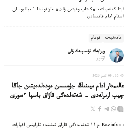
ايتا كەتەيىك، «كىتاپ وقيتىن ۇلت» مارافونىنا 1 ميلليوننان
استام ادام قاتىسادى.
مادەنيەت
قوعام
ريزابەك نۇسىپبەك ۇلى
اۆتور
10:40, 09 تامىز 2026
عالىمدار ادام ميىنىڭ جۇمىسىن مودەلدەيتىن جاڭا
چيپ ازىرلەدى - شەتەلدەگى قازاق باسپا ءسوزى
Kazinform ح ا ا شەتەلدەگى قازاق تىلىندە تارايتىن اقپارات