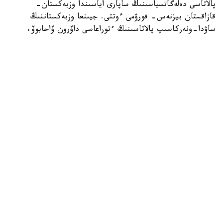
پالاتاسى دەلەگاتسياسىنىڭ ساپارى اياسىندا وزبەكستان-
قازاقستان بيزنەس- فورۋمى ءوتتى. جيىنعا وزبەكستاننىڭ
ساۋدا-ونەركاسىپ پالاتاسىنىڭ ءتوراعاسى داۆرون ۆاحابوۆ،
«اتامەكەن» ۇ ك پ پرەزيديۋمىنىڭ ءتوراعاسى قانات
شارىپبايەۆ، مەملەكەتتىك ورگاندار مەن سالالىق بىرلەستىكتەردىڭ
باسشىلارى، سونداي-اق ەكى ەلدەن 300 دەن استام كاسىپكەر
قاتىستى. فورۋمدا ساۋدا-ەكونوميكالىق جانە ينۆەستيتسيالىق
ىنتىماقتاستىقتى كەڭەيتۋ، ونەركاسىپتىك كووپەراتسيا مەن
ەكسپورتتىق الەۋەتتى ارتتىرۋ ماسەلەلەرى تالقىلاندى، دەپ
حابارلايدى وزبەكستاندىق «ءو ز ا» اقپارات اگەنتتىگى.