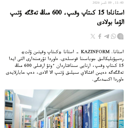
11:40, 09 تامىز 2026
استانادا 15 كىتاپ وقىپ، 600 مىڭ تەڭگە ۇتىپ
الۋعا بولادى
استانا. KAZINFORM - استانا «كىتاپ وقيتىن ۇلت»
رەسپۋبليكالىق جوباسىنا قوسىلدى. ەلوردا تۇرعىندارى التى ايدا
15 كىتاپ وقىپ، ارنايى سىناقتاردان ءوتۋ ارقىلى 600 مىڭ
تەڭگەگە دەيىن اقشالاي سىيلىق ۇتىپ الا الادى، دەپ حابارلايدى
ەلوردا اكىمدىگى.