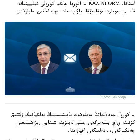
استانا. KAZINFORM - اقوردا بەلگيا كورولى فيليپپتىڭ
قاسىم-جومارت توقايەۆقا جاۋاپ حات جولداعانىن حابارلادى.
Фото: Ақорда
- كورول جەدەلحاتتا مەملەكەت باسشىسىنىڭ بەلگيانىڭ ۇلتتىق
كۇنىنە وراي بىلدىرگەن جىلى لەبىزىنە شىنايى ريزاشىلىعىن
جەتكىزگەن،-دەلىنگەن اقپاراتتا.