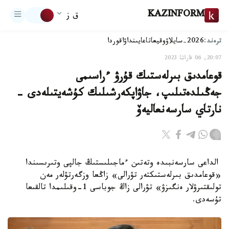
KAZINFORM
ق ز
ترەند:
2026-سايلاۋ
وقيعا
تاعايىنداۋ
اقوردا
20:07, 06 قاراشا 2023
قوعامدىق بىرلەستىك قۇرۋ ءراسىمى
جەڭىلدەتىلىپ، جاۋاپكەرشىلىك كۇشەيتىلەدى -
نارتاي سارسەنعاليەۆ
الداعى سارسەنبىدە وتەتىن ءماجىلىستىڭ جالپى وتىرىسىندا
«قوعامدىق بىرلەستىكتەر تۋرالى» زاڭعا وزگەرتۋلەر مەن
تولىقتىرۋلار ەنگىزۋ» تۋرالى زاڭ جوباسى 1-وقىلىمدا تالقىعا
تۇسەدى.