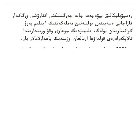
رەسپۋبليكالىق بيۋدجەت جانە جەرگىلىكتى اتقارۋشى ورگاندار
قاراجاتى ەسەبىنەن بولىنەتىن مەملەكەتتىك ءبىلىم بەرۋ
گرانتتارىنان بولەك، ەلىمىزدىڭ جوعارى وقۋ ورىندارىندا
تالاپكەرلەردى قولداۋعا ارنالعان وزىندىك باعدارلامالار بار.
- 2026 -جىلى جوعارى وقۋ ورىندارى ۇسىناتىن رەكتورلىق،
ۋنيۆەرسيتەتتىك جانە ىشكى ءبىلىم بەرۋ گرانتتارىنىڭ جالپى
سانى ەكى مىڭنان اسادى. گرانتتاردى بەرۋ تالاپتارىن ءار
ۋنيۆەرسيتەت دەربەس بەلگىلەيدى. ىرىكتەۋ كەزىندە ۇلتتىق
ءبىرىڭعاي تەستىلەۋ ناتيجەلەرى، اكادەميالىق جەتىستىكتەر،
«التىن بەلگى» يەگەرى بولۋى، وليمپيادالار مەن عىلىمي،
شىعارماشىلىق جانە سپورتتىق جارىستارداعى ناتيجەلەر،
سونداي-اق تالاپكەردىڭ الەۋمەتتىك جاعدايى ەسكەرىلەدى، -
دەلىنگەن مينيسترلىك مالىمەتىندە.
ەڭ ءىرى باعدارلامالاردىڭ ءبىرى قوجا احمەت ياساۋي اتىنداعى
حالىقارالىق قازاق-تۇرىك ۋنيۆەرسيتەتىندە جۇزەگە اسىرىلادى.