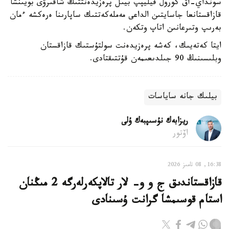
سونداي-اق كورول فيليپپ بيىل پرەزيدەنتتىڭ شاقىرۋى بويىنشا
قازاقستانعا جاسايتىن الداعى مەملەكەتتىك ساپارىنا ەرەكشە ءمان
بەرىپ وتىرعانىن اتاپ وتكەن.
ايتا كەتەيىك، كەشە پرەزيدەنت سولتۇستىك قازاقستان
وبلىسىنىڭ 90 جىلدىعىمەن قۇتتىقتادى.
بيلىك جانە ساياسات
ريزابەك نۇسىپبەك ۇلى
اۆتور
16:38, 08 تامىز 2026
قازاقستاندىق ج و و- لار تالاپكەرلەرگە 2 مىڭنان
استام قوسىمشا گرانت ۇسىنادى