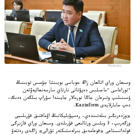
Мәжіліс
وسىعان وراي اتالعان زاڭ جوباسى بويىنشا جۇمىس توبىنىڭ
ءتوراعاسى ءماجىلىس دەپۋتاتى نارتاي سارسەنعاليەۆتەن
ۇسىنىلىپ وتىرعان جاڭا نورمالار جايىندا سۇراپ بىلگەن ەدىك،
دەپ حابارلايدى Kazinform.
«وزدەرىڭىز بىلەتىندەي، رەسپۋبليكانىڭ اۋماقتىق قۇرىلىمى
وزگەرىپ، 3 وبلىس ورتالىعى قۇرىلدى. وسىعان وراي قازىرگى
قولدانىستاعى «قوعامدىق بىرلەستىكتەر تۋرالى» زاڭدى رەتتەۋ