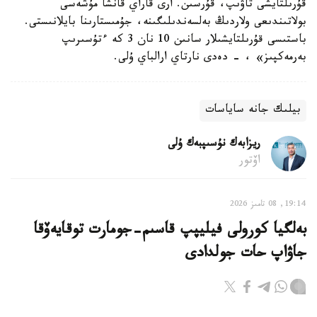
قۇرىلتايشى تاۋىپ، قۇرسىن. ارى قاراي قانشا مۇشەسى
بولاتىندىعى ولاردىڭ بەلسەندىلىگىنە، جۇمىستارىنا بايلانىستى.
باستىسى قۇرىلتايشىلار سانىن 10 نان 3 كە ءتۇسىرىپ
بەرمەكپىز» ، - دەدى نارتاي ارالباي ۇلى.
بيلىك جانە ساياسات
ريزابەك نۇسىپبەك ۇلى
اۆتور
19:14, 08 تامىز 2026
بەلگيا كورولى فيليپپ قاسىم-جومارت توقايەۆقا
جاۋاپ حات جولدادى