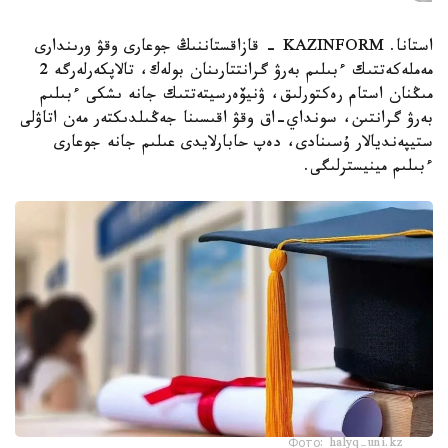
استانا. KAZINFORM - قازاقستاننىڭ جوعارى وقۋ ورىندارى
مەملەكەتتىك ءبىلىم بەرۋ گرانتتارىنان بولەك، تالاپكەرلەرگە 2
مىڭنان استام رەكتورلىق، ۋنيۆەرسيتەتتىك جانە ىشكى ءبىلىم
بەرۋ گرانتىن، سونداي-اق وقۋ اقىسىنا جەڭىلدىكتەر مەن اتاۋلى
ستيپەنديالار ۇسىنادى، دەپ حابارلايدى عىلىم جانە جوعارى
ءبىلىم مينيسترلىگى.
Фото: halyq-uni.kz