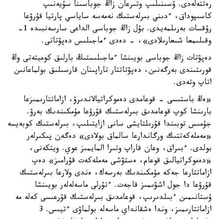
رەتتەلەدى. ۇسىنىلىپ وتىرعان زاڭ جوباسىنا سۇيەنىپ
كاسىپوداق، ءدىني بىرلەستىك نەمەسە ساياسي پارتيا قۇرۋعا
رۇقسات بەرىلمەيدى. بۇل زاڭ جوباسى الداعى سارسەنبىدە 1-
وقىلىمعا شىعارىلادى»، - دەدى ءماجىلىس دەپۋتاتى.
دەپۋتات زاڭ جوباسى بويىنشا ءماجىلىستىڭ بارلىق كوميتەتى وڭ
قورىتىندى بەرگەنىن، دەپۋتاتتار تاراپىنان قارسىلىق بولماعانىن
اتاپ وتەدى.
«ەڭ باستىسى - قوعامدى دەموكراتيالاندىرۋ، ازاماتتارىمىزعا
بارىنشا كوپ قوعامدىق بىرلەستىك قۇرۋعا مۇمكىندىك بەرۋ.
جۇمىس توبىندا قۇرىلتايشى سانى ازايتىلىپ، بىرلەستىك كوبەيسە
«مەملەكەتتىك ورگاندارعا سالماق بولادى» دەگەن پىكىرلەر
بولدى. ءبىراق، وعان قاراپ وتىرا المايمىز عوي. ويتكەنى،
«دەموكراتيالىق قوعام، ەستۋشى مەملەكەت قۇرامىز» دەپ
ازاماتتارعا جەكە مۇمكىندىك بەرسەك، ەندى ولارعا بىرلەستىك
قۇرۋعا دا جول اشۋىمىز قاجەت. ءتۇرلى ماسەلەلەر بويىنشا
ۇستانىمىن ءبىلدىرىپ، قوعامدىق بىرلەستىك قۇرعىسى كەلە مە
ازاماتتارىمىز، وندا ەشقانداي ماسەلە بولماۋى ءتيىس. 3