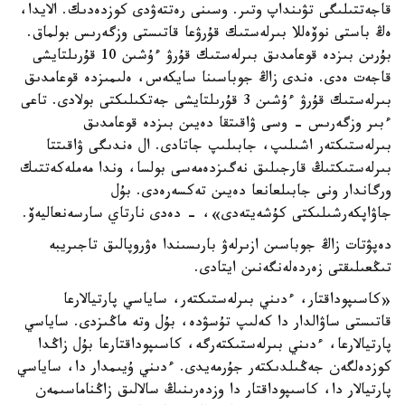
قاجەتتىلىگى تۋىنداپ وتىر. وسىنى رەتتەۋدى كوزدەدىك. الايدا،
ەڭ باستى نوۆەللا بىرلەستىك قۇرۋعا قاتىستى وزگەرىس بولماق.
بۇرىن بىزدە قوعامدىق بىرلەستىك قۇرۋ ءۇشىن 10 قۇرىلتايشى
قاجەت ەدى. ەندى زاڭ جوباسىنا سايكەس، ەلىمىزدە قوعامدىق
بىرلەستىك قۇرۋ ءۇشىن 3 قۇرىلتايشى جەتكىلىكتى بولادى. تاعى
ءبىر وزگەرىس - وسى ۋاقىتقا دەيىن بىزدە قوعامدىق
بىرلەستىكتەر اشىلىپ، جابىلىپ جاتادى. ال ەندىگى ۋاقىتتا
بىرلەستىكتىڭ قارجىلىق نەگىزدەمەسى بولسا، وندا مەملەكەتتىك
ورگاندار ونى جابىلعانعا دەيىن تەكسەرەدى. بۇل
جاۋاپكەرشىلىكتى كۇشەيتەدى»، - دەدى نارتاي سارسەنعاليەۆ.
دەپۋتات زاڭ جوباسىن ازىرلەۋ بارىسىندا ەۋروپالىق تاجىريبە
تىڭعىلىقتى زەردەلەنگەنىن ايتادى.
«كاسىپوداقتار، ءدىني بىرلەستىكتەر، ساياسي پارتيالارعا
قاتىستى ساۋالدار دا كەلىپ تۇسۋدە، بۇل وتە ماڭىزدى. ساياسي
پارتيالارعا، ءدىني بىرلەستىكتەرگە، كاسىپوداقتارعا بۇل زاڭدا
كوزدەلگەن جەڭىلدىكتەر جۇرمەيدى. ءدىني ۇيىمدار دا، ساياسي
پارتيالار دا، كاسىپوداقتار دا وزدەرىنىڭ سالالىق زاڭناماسىمەن