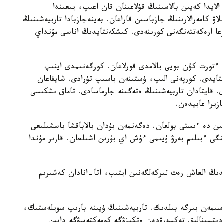
الايدا كەيىن بالاسىنىڭ قۇلاعىنان قان اعىپ، يىعىندا
لاۋ كامەرالارىنىڭ جازباسىن قاراعان. بەينەجازبادا تاربيەشىنىڭ
عا ارەكەتتەنگەنى كورىنەدى. كىشكەنتايدىڭ اناسى مۇنداي
تورت كۇن بويى بالامدى قورلاعان. كورگەنىمدى ايتىپ
استايدى. كورپەنى الىپ، ۇستىنەن باسىپ تۇرادى. شايقاعان
ى. قايتادان تاربيەشىنىڭ ەتەگىنە جارماسادى. تاماق ىشكىسى
زيرا عابيدەن.
يىن دە ءىستى بولعان. دەگەنمەن بۇدان بالاباقشا باسشىلىعى
گى ءبىلىم بەرۋ ۇيىمى ءۇش اي بۇرىن اشىلعان. قازىر مۇندا
ايدىڭ العاش رەت تىركەلگەنىن ايتىپ، اتا-انادان كەشىرىم
سىمەن بىرگە بىلدىك. تاربيەشىنىڭ ۇيىنە بارىپ سويلەستىك،
مەديتسينالىق تەكسەرۋدەن وتكىزۋگە كومەكتەسۋگە دايىن