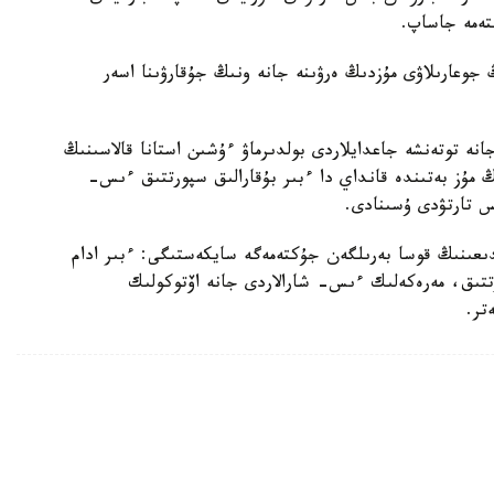
ڭ جوعارىلاۋى مۇزدىڭ ەرۋىنە جانە ونىڭ جۇقارۋىنا اسەر
نە توتەنشە جاعدايلاردى بولدىرماۋ ءۇشىن استانا قالاسىنىڭ
نىڭ مۇز بەتىندە قانداي دا ءبىر بۇقارالىق سپورتتىق ءىس-
س تارتۋدى ۇسىنادى.
دىعىنىڭ قوسا بەرىلگەن جۇكتەمەگە سايكەستىگى: ءبىر ادام
قارالىق سپورتتىق، مەرەكەلىك ءىس- شارالاردى جانە اۆتوكولىك