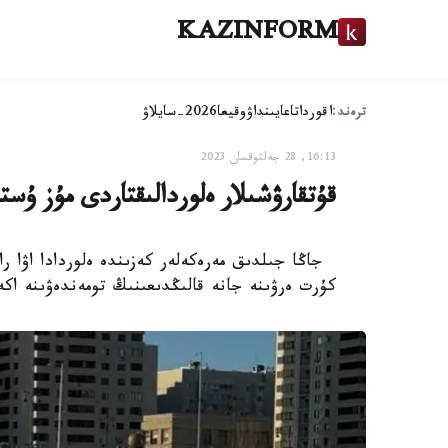
KAZINFORM
ترەند:
اقوردا
تاعايىنداۋ
وقيعا
2026-سايلاۋ
16:13, 28 جەلتوقسان 2023
قۇتقارۋشىلار ەلوردالىقتاردى مۇز ۇست
كۇرت ەرۋىنە جانە قالىڭدىعىنىڭ تومەندەۋىنە اكە