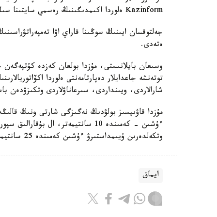
Kazinform ەلوردا اكىمدىگىنىڭ رەسمي سايتىنا سىلتەمە جاساپ.
جەلتوقسان ايىنىڭ سوڭىنا قاراي اۋا تەمپەراتۋراسىنى
ەتەدى.
وسىعان بايلانىستى، مۇزدا بولعان كەزدە كۇتپەگەن جا
توتەنشە جاعدايلار دەپارتامەنتى ەلوردا اكۆاتوريالارى
شارالاردى، ويىنداردى، سىرعاناۋلاردى وتكىزۋدەن با
مۇزدا قاۋىپسىز بولۋدىڭ نەگىزگى شارتى ونىڭ قالىڭ
ءۇشىن - كەمىندە 10 سانتيمەتر، ال بۇ
وتكەلدەرىن ۇيىمداستىرۋ ءۇشىن كەمىندە 25 سانتيمەتر.
ايماق