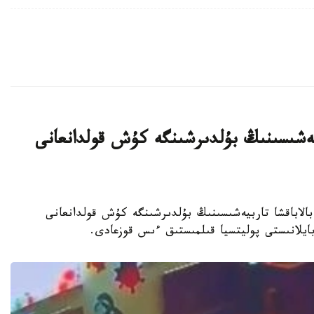
بيەشىسىنىڭ بۇلدىرشىنگە كۇش قولدانعانى
جەكەمەنشىك بالاباقشا تاربيەشىسىنىڭ بۇلدىرشىنگە كۇش قولدانعانى
 بايلانىستى پوليتسيا قىلمىستىق ءىس قوزعادى.