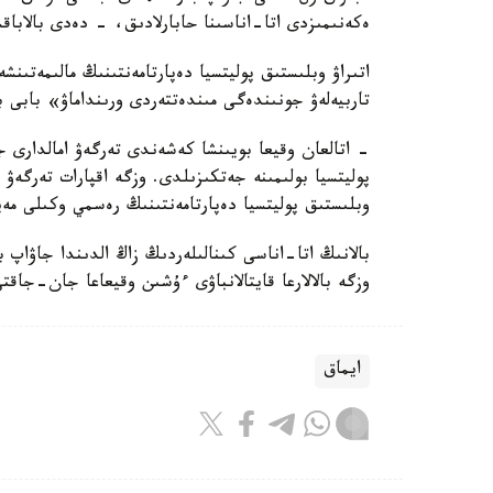
ەكەنىمىزدى اتا-اناسىنا حابارلادىق، - دەدى بالاباق
اتىراۋ وبلىستىق پوليتسيا دەپارتامەنتىنىڭ مالىمەتىنش
تاربيەلەۋ جونىندەگى مىندەتتەردى ورىنداماۋ» بابى 
- اتالعان وقيعا بويىنشا كەشەندى تەرگەۋ امالدارى جۇ
پوليتسيا بولىمىنە جەتكىزىلدى. وزگە اقپارات تەرگە
وبلىستىق پوليتسيا دەپارتامەنتىنىڭ رەسمي وكىلى مەي
بالانىڭ اتا-اناسى كىنالىلەردىڭ زاڭ الدىندا جاۋاپ 
وزگە بالالارعا قايتالانباۋى ءۇشىن وقيعاعا جان-جاقت
ايماق