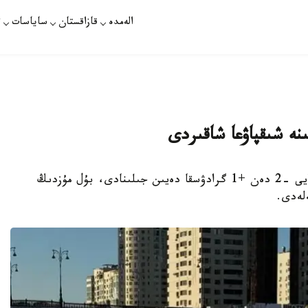
الەمدە
قازاقستان
ساياسات
ت
ىنە شىقپاۋعا شاقىردى
جاڭا جىلدىق مەرەكەلەر كەزىندە ەلوردادا اۋا رايى -2 دەن +1 گرادۋسقا دەيىن جىلىنادى، بۇل مۇزدىڭ
لەدى.