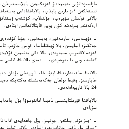
مازاسىزدانۋىن بەيىمدەلۋ كەزەڭىمەن بايلانىستىرعان. 
تىستەلگەن ءىز بارىن بايقاپ، بالاباقشاداعى بەينەباقى
بالانى قولىنان سۇيرەپ، جۇلقىلاپ، كۇشتەپ ۇيىقتاتۋ
ارەكەتتەر بىرنەشە كۇن بويى قايتالانعانىن ايتادى.
- دۇيسەنبى، سارسەنبى، بەيسەنبى، جۇما كۇندەرى ء
جەتكىزە المايمىن. بالا ۇيىقتاماسا، قولىن جاۋىپ ت
كەزدە لاقتىرىپ جىبەرەدى. بالا ەكى بەتىمەن قۇلايد
كەلسە، ونى دا بەرمەيدى، - دەدى بالانىڭ اناسى جا
بالانىڭ جاقىندارىنىڭ ايتۋىنشا، تاربيەشى بۇعان دە
حابارسىز. وقيعا بولعان جەكەمەنشىك مەكتەپكە دەيىن
24 بالا تاربيەلەنەدى.
بالاباقشا قۇرىلتايشىسى ناعيما امانقوسوۆا بۇل جاعد
سۇرادى.
- ءبىز مۇنى بىلگەن جوقپىز. بۇل جاعدايدى اتا-انا
ءبىراق ول ناقتى جاۋاپ بەرە المادى. بالانى تولىق 