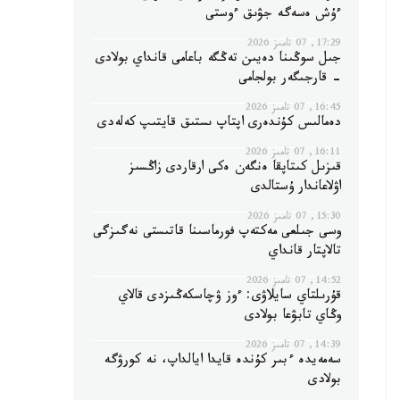
ءۇش ەسەگە جۋىق ءوستى
17:29, 07 تامىز 2026
جىل سوڭىنا دەيىن تەڭگە باعامى قانداي بولادى
- قارجىگەر بولجامى
16:45, 07 تامىز 2026
دەمالىس كۇندەرى اپتاپ ىستىق قايتىپ كەلەدى
16:11, 07 تامىز 2026
قىزىل كىتاپقا ەنگەن ەكى ارقاردى زاڭسىز
اۋلاعاندار ۇستالدى
15:30, 07 تامىز 2026
وسى جىلعى مەكتەپ فورماسىنا قاتىستى نەگىزگى
تالاپتار قانداي
14:52, 07 تامىز 2026
قۇرىلتاي سايلاۋى: ءوز ۋچاسكەڭىزدى قالاي
وڭاي تابۋعا بولادى
14:39, 07 تامىز 2026
سەمەيدە ءبىر كۇندە قايدا ايالداپ، نە كورۋگە
بولادى