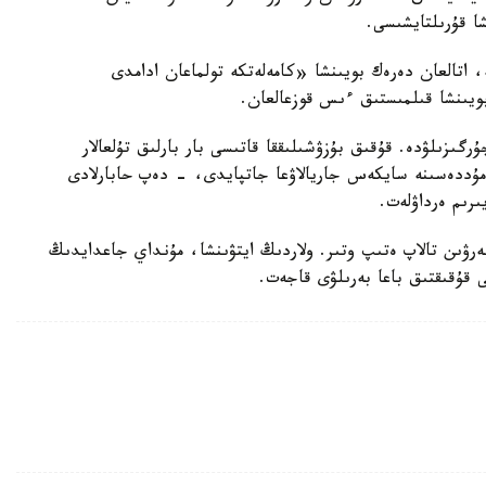
شا قۇرىلتايشىسى.
ە، اتالعان دەرەك بويىنشا «كامەلەتكە تولماعان ادامدى
بويىنشا قىلمىستىق ءىس قوزعالعان.
رگىزىلۋدە. قۇقىق بۇزۋشىلىققا قاتىسى بار بارلىق تۇلعالار
ۋ مۇددەسىنە سايكەس جاريالاۋعا جاتپايدى، - دەپ حابارلادى
ىرىم ەرداۋلەت.
بەرۋىن تالاپ ەتىپ وتىر. ولاردىڭ ايتۋىنشا، مۇنداي جاعدايدىڭ
ى قۇقىقتىق باعا بەرىلۋى قاجەت.