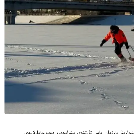
ىندارىنا بارۋدان باس تارتۋدى سۇرايدى، دەپ حابارلايدى