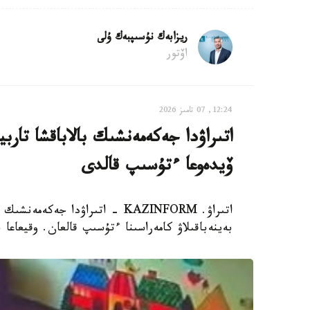
ريزابەك نۇسىپبەك ۇلى
اۆتور
12:24, 07 تامىز 2026
اتىراۋدا جەكەمەنشىك بالاباقشا تار
ۆيدەوعا ءتۇسىپ قالدى
اتىراۋ. KAZINFORM - اتىراۋدا 
بەينەباقىلاۋ كامەراسىنا ءتۇسىپ قالعان. وقيعاعا