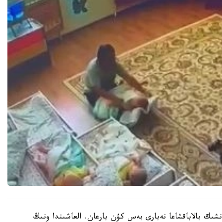
نشىك بالاباقشاعا نەبارى بەس كۇن بارعان. العاشىندا ونىڭ