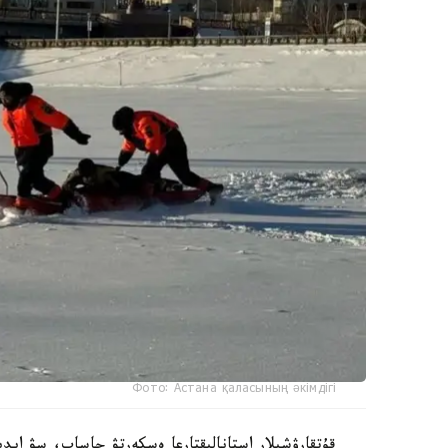
Фото: Астана қаласының әкімдігі
قۇتقارۋشىلار استانالىقتارعا ەسكەرتۋ جاساپ، سۋ ايد