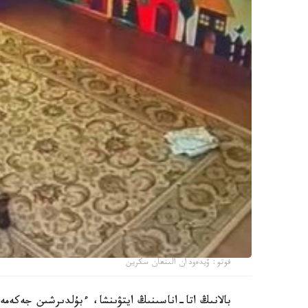
فوتو: ۆيدەودان الىنعان سكرين
بالانىڭ اتا-اناسىنىڭ ايتۋىنشا، ءبۇلدىرشىن جەكەمە