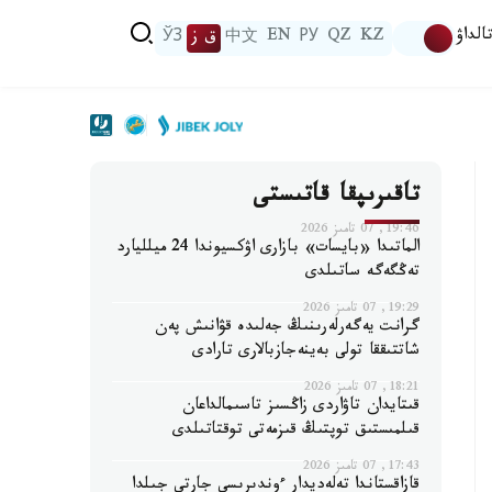
الداۋ
KZ
QZ
РУ
EN
中文
ق ز
ЎЗ
تاقىرىپقا قاتىستى
19:46, 07 تامىز 2026
الماتىدا «بايسات» بازارى اۋكسيوندا 24 ميلليارد
تەڭگەگە ساتىلدى
19:29, 07 تامىز 2026
گرانت يەگەرلەرىنىڭ جەلىدە قۋانىش پەن
شاتتىققا تولى بەينەجازبالارى تارادى
18:21, 07 تامىز 2026
قىتايدان تاۋاردى زاڭسىز تاسىمالداعان
قىلمىستىق توپتىڭ قىزمەتى توقتاتىلدى
17:43, 07 تامىز 2026
قازاقستاندا تەلەديدار ءوندىرىسى جارتى جىلدا