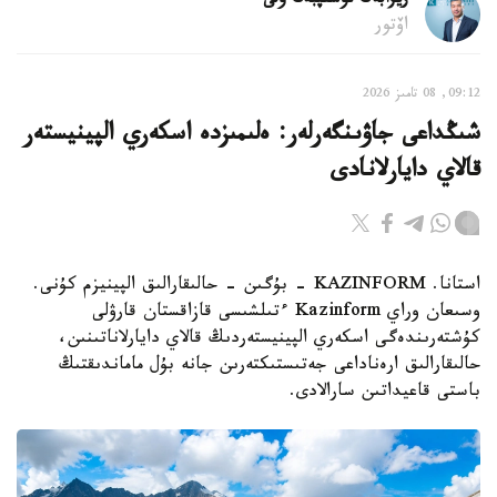
ريزابەك نۇسىپبەك ۇلى
اۆتور
09:12, 08 تامىز 2026
شىڭداعى جاۋىنگەرلەر: ەلىمىزدە اسكەري الپينيستەر
قالاي دايارلانادى
استانا. KAZINFORM - بۇگىن - حالىقارالىق الپينيزم كۇنى.
وسىعان وراي Kazinform ءتىلشىسى قازاقستان قارۋلى
كۇشتەرىندەگى اسكەري الپينيستەردىڭ قالاي دايارلاناتىنىن،
حالىقارالىق ارەناداعى جەتىستىكتەرىن جانە بۇل ماماندىقتىڭ
باستى قاعيداتىن سارالادى.