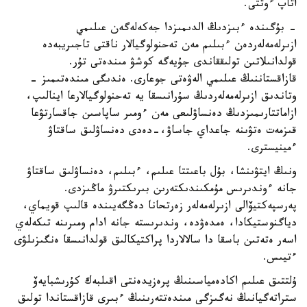
اتاپ ءوتتى.
- بۇگىندە ءبىزدىڭ الدىمىزدا جەكەلەگەن عىلىمي
ازىرلەمەلەردەن ءبىلىم مەن تەحنولوگيالار ناقتى تاجىريبەدە
قولدانىلاتىن تولىققاندى جۇيەگە كوشۋ مىندەتى تۇر.
قازاقستاننىڭ عىلىمي الەۋەتى جوعارى. ەندىگى مىندەتىمىز -
وتاندىق ازىرلەمەلەردىڭ سۇرانىسقا يە تەحنولوگيالارعا اينالىپ،
ازاماتتارىمىزدىڭ دەنساۋلىعى مەن ءومىر ساپاسىن جاقسارتۋعا
قىزمەت ەتۋىنە جاعداي جاساۋ،-دەدى دەنساۋلىق ساقتاۋ
ءمينيسترى.
ونىڭ ايتۋىنشا، بۇل باعىتتا عىلىم، ءبىلىم، دەنساۋلىق ساقتاۋ
جانە ءوندىرىس مۇمكىندىكتەرىن بىرىكتىرۋ ماڭىزدى.
پەرسپەكتيۆالى ازىرلەمەلەر زەرتحانا دەڭگەيىندە قالىپ قويماي،
دياگنوستيكادا، ەمدەۋدە، وندىرىستە جانە ادام ومىرىنە تىكەلەي
اسەر ەتەتىن باسقا دا سالالاردا پراكتيكالىق قولدانىسقا ەنگىزىلۋى
ءتيىس.
ۇلتتىق عىلىم اكادەمياسىنىڭ پرەزيدەنتى اقىلبەك كۇرىشبايەۆ
ستراتەگيانىڭ نەگىزگى مىندەتتەرىنىڭ ءبىرى قازاقستاندا تولىق