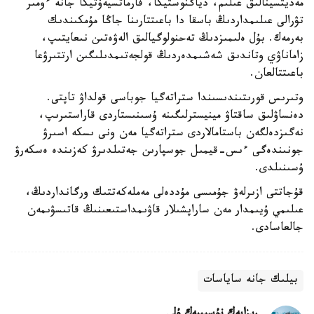
مەديتسينالىق عىلىم، دياگنوستيكا، فارماتسيەۆتيكا جانە ءومىر
تۋرالى عىلىمداردىڭ باسقا دا باعىتتارىنا جاڭا مۇمكىندىك
بەرمەك. بۇل ەلىمىزدىڭ تەحنولوگيالىق الەۋەتىن نىعايتىپ،
زاماناۋي وتاندىق شەشىمدەردىڭ قولجەتىمدىلىگىن ارتتىرۋعا
باعىتتالعان.
وتىرىس قورىتىندىسىندا ستراتەگيا جوباسى قولداۋ تاپتى.
دەنساۋلىق ساقتاۋ مينيسترلىگىنە ۇسىنىستاردى قاراستىرىپ،
نەگىزدەلگەن باستامالاردى ستراتەگيا مەن ونى ىسكە اسىرۋ
جونىندەگى ءىس-قيمىل جوسپارىن جەتىلدىرۋ كەزىندە ەسكەرۋ
ۇسىنىلدى.
قۇجاتتى ازىرلەۋ جۇمىسى مۇددەلى مەملەكەتتىك ورگانداردىڭ،
عىلىمي ۇيىمدار مەن ساراپشىلار قاۋىمداستىعىنىڭ قاتىسۋىمەن
جالعاسادى.
بيلىك جانە ساياسات