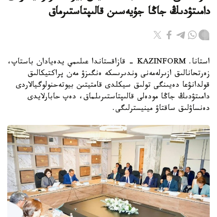
دامىتۋدىڭ جاڭا جۇيەسىن قالىپتاستىرماق
استانا. KAZINFORM - قازاقستاندا عىلىمي يدەيادان باستاپ،
زەرتحانالىق ازىرلەمەنى وندىرىسكە ەنگىزۋ مەن پراكتيكالىق
قولدانۋعا دەيىنگى تولىق سيكلدى قامتيتىن بيوتەحنولوگيالاردى
دامىتۋدىڭ جاڭا مودەلى قالىپتاستىرىلماق، دەپ حابارلايدى
دەنساۋلىق ساقتاۋ مينيسترلىگى.