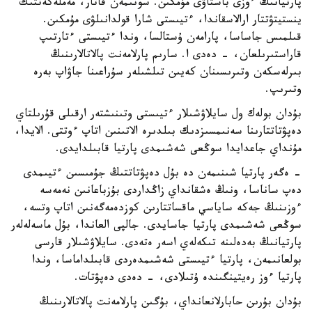
پارتيانىڭ ءوزى باستاۋى مۇمكىن. سونىمەن قاتار، مەملەكەتتىك
ينستيتۋتتار ارالاسقاندا، ءتيىستى شارا قولدانىلۋى مۇمكىن.
قىلمىس جاساسا، پارامەن ۇستالسا، وندا ءتيىستى ءتارتىپ
قاراستىرىلعان، - دەدى ا. سارىم پارلامەنت پالاتالارىنىڭ
بىرلەسكەن وتىرىسىنان كەيىن تىلشىلەر سۇراعىنا جاۋاپ بەرە
وتىرىپ.
بۇدان بولەك ول سايلاۋشىلار ءتيىستى وتىنىشتەر ارقىلى قۇرىلتاي
دەپۋتاتتارىنا سەنىمسىزدىك بىلدىرە الاتىنىن اتاپ ءوتتى. الايدا،
مۇنداي جاعدايدا سوڭعى شەشىمدى پارتيا قابىلدايدى.
- ەگەر پارتيا شىنىمەن دە بۇل دەپۋتاتتىڭ جۇمىسىن ءتيىمدى
دەپ ساناسا، ونىڭ ەشقانداي زاڭداردى بۇزباعانىن نەمەسە
ءوزىنىڭ جەكە ساياسي ماقساتتارىن كوزدەمەگەنىن اتاپ وتسە،
سوڭعى شەشىمدى پارتيا جاسايدى. جالپى العاندا، بۇل ماسەلەلەر
پارتيانىڭ بەدەلىنە تىكەلەي اسەر ەتەدى. سايلاۋشىلار قارسى
بولعانىمەن، پارتيا ءتيىستى شەشىمدەردى قابىلداماسا، وندا
پارتيا ءوز رەيتينگىندە ۇتىلادى، - دەدى دەپۋتات.
بۇدان بۇرىن حابارلانعانداي، بۇگىن پارلامەنت پالاتالارىنىڭ