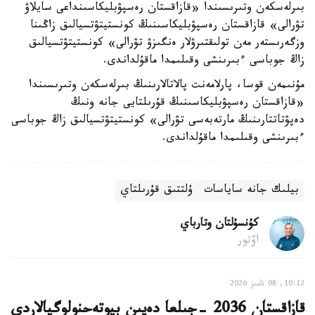
بىرلەسكەن وتىرىسىندا «قازاقستان رەسپۋبليكاسىنداعى سايلاۋ
تۋرالى» قازاقستان رەسپۋبليكاسىنىڭ كونستيتۋتسيالىق زاڭىنا
وزگەرىستەر مەن تولىقتىرۋلار ەنگىزۋ تۋرالى» كونستيتۋتسيالىق
زاڭ جوباسى ءبىرىنشى وقىلىمدا ماقۇلداندى.
مۇنىمەن قوسا، پارلامەنت پالاتالارىنىڭ بىرلەسكەن وتىرىسىندا
«قازاقستان رەسپۋبليكاسىنىڭ قۇرىلتايى جانە ونىڭ
دەپۋتاتتارىنىڭ مارتەبەسى تۋرالى» كونستيتۋتسيالىق زاڭ جوباسى
ءبىرىنشى وقىلىمدا ماقۇلداندى.
بيلىك جانە ساياسات
ۇلتتىق قۇرىلتاي
كۇنسۇلتان وتارباي
اۆتور
10:12, 08 تامىز 2026
قازاقستان 2036 -جىلعا دەيىن بيوتەحنولوگيالاردى