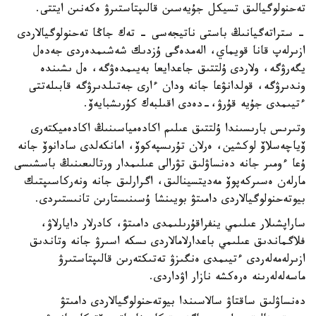
تەحنولوگيالىق تسيكل جۇيەسىن قالىپتاستىرۋ ەكەنىن ايتتى.
- ستراتەگيانىڭ باستى ناتيجەسى - تەك جاڭا تەحنولوگيالاردى
ازىرلەپ قانا قويماي، الەمدەگى ۇزدىك شەشىمدەردى جەدەل
يگەرۋگە، ولاردى ۇلتتىق جاعدايعا بەيىمدەۋگە، ەل ىشىندە
وندىرۋگە، قولدانۋعا جانە ودان ءارى جەتىلدىرۋگە قابىلەتتى
ءتيىمدى جۇيە قۇرۋ،-دەدى اقىلبەك كۇرىشبايەۆ.
وتىرىس بارىسىندا ۇلتتىق عىلىم اكادەمياسىنىڭ اكادەميكتەرى
ۆياچەسلاۆ لوكشين، ەرلان تۇرىسپەكوۆ، امانكەلدى سادانوۆ جانە
ۇعا ءومىر جانە دەنساۋلىق تۋرالى عىلىمدار ورتالىعىنىڭ باسشىسى
مارلەن ەسىركەپوۆ مەديتسينالىق، اگرارلىق جانە ونەركاسىپتىك
بيوتەحنولوگيالاردى دامىتۋ بويىنشا ۇسىنىستارىن تانىستىردى.
ساراپشىلار عىلىمي ينفراقۇرىلىمدى دامىتۋ، كادرلار دايارلاۋ،
فلاگماندىق عىلىمي باعدارلامالاردى ىسكە اسىرۋ جانە وتاندىق
ازىرلەمەلەردى ءتيىمدى ەنگىزۋ تەتىكتەرىن قالىپتاستىرۋ
ماسەلەلەرىنە ەرەكشە نازار اۋداردى.
دەنساۋلىق ساقتاۋ سالاسىندا بيوتەحنولوگيالاردى دامىتۋ