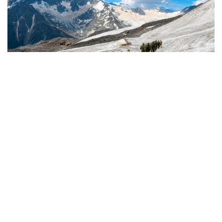
Фото: Қорғаныс министрліг
كىمدەر اسكەري الپينيست بولا الادى؟
اسكەري الپينيستەر - تاۋلى جەردە جاۋىنگەرلىك مىندەتتەردى
ورىنداۋعا جانە جەكە قۇرامدى ارنايى تاۋ دايارلىعىنا ۇيرەتۋگە
ماماندانعان اسكەري قىزمەتشىلەر.
- تاۋ دايارلىعى بويىنشا ارنايى بىلىكتىلىكتەن وتكەن اسكەري
قىزمەتشىلەر ەلىمىزدىڭ ءتۇرلى اسكەري بولىمدەرىندە قىزمەت
اتقارىپ، تاۋلى جەردەگى جاۋىنگەرلىك دايارلىقتى ۇيىمداستىرۋعا