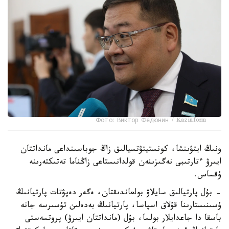
Фото: Виктор Федюнин / Kazinform
ونىڭ ايتۋىنشا، كونستيتۋتسيالىق زاڭ جوباسىنداعى مانداتتان
ايىرۋ ءتارتىبى نەگىزىنەن قولدانىستاعى زاڭناما تەتىكتەرىنە
ۇقساس.
- بۇل پارتيالىق سايلاۋ بولعاندىقتان، ەگەر دەپۋتات پارتيانىڭ
ۇسىنىستارىنا قۇلاق اسپاسا، پارتيانىڭ بەدەلىن تۇسىرسە جانە
باسقا دا جاعدايلار بولسا، بۇل (مانداتتان ايىرۋ) پروتسەستى