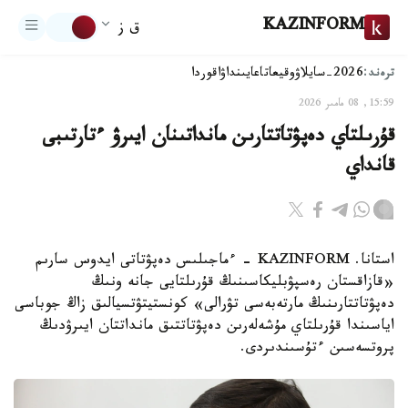
KAZINFORM
ق ز
ترەند:
2026-سايلاۋ
وقيعا
تاعايىنداۋ
اقوردا
15:59, 08 مامىر 2026
قۇرىلتاي دەپۋتاتتارىن مانداتىنان ايىرۋ ءتارتىبى
قانداي
استانا. KAZINFORM - ءماجىلىس دەپۋتاتى ايدوس سارىم
«قازاقستان رەسپۋبليكاسىنىڭ قۇرىلتايى جانە ونىڭ
دەپۋتاتتارىنىڭ مارتەبەسى تۋرالى» كونستيتۋتسيالىق زاڭ جوباسى
اياسىندا قۇرىلتاي مۇشەلەرىن دەپۋتاتتىق مانداتتان ايىرۋدىڭ
پروتسەسىن ءتۇسىندىردى.