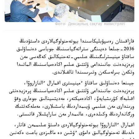
Фото: Денсаулық сақтау министрлігі
قازاقستان رەسپۋبليكاسىندا بيوتەحنولوگيالاردى دامىتۋدىڭ
2036-جىلعا دەيىنگى ستراتەگياسىنىڭ جوباسى دەنساۋلىق
ساقتاۋ مينيسترلىگىنىڭ عىلىمي-تەحنيكالىق كەڭەسى مەن
پرەزيدەنت جانىنداعى ۇلتتىق عىلىم اكادەمياسىنىڭ الماتىدا
وتكەن بىرلەسكەن وتىرىسىندا تالقىلاندى.
جيىنعا دەنساۋلىق ساقتاۋ ءمينيسترى اقمارال ءالنازاروۆا،
پرەزيدەنت جانىنداعى ۇلتتىق عىلىم اكادەمياسىنىڭ پرەزيدەنتى
اقىلبەك كۇرىشبايەۆ، اكادەميكتەر، مەديتسينالىق جوعارى وقۋ
ورىندارى مەن عىلىمي ۇيىمداردىڭ باسشىلارى، مەملەكەتتىك
ورگانداردىڭ وكىلدەرى، عالىمدار مەن ساراپشىلار قاتىستى.
اقمارال ءالنازاروۆا بيوتەحنولوگيالاردى دامىتۋ عىلىممەن قاتار،
ەلدىڭ تەحنولوگيالىق دامۋى ءۇشىن دە ماڭىزدى باعىت ەكەنىن