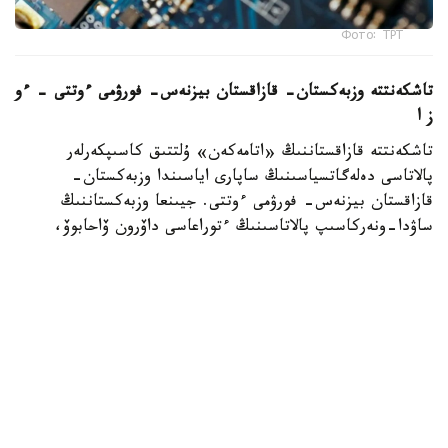
Фото: ТРТ
تاشكەنتتە وزبەكستان- قازاقستان بيزنەس- فورۋمى ءوتتى – ءو
ز ا
تاشكەنتتە قازاقستاننىڭ «اتامەكەن» ۇلتتىق كاسىپكەرلەر
پالاتاسى دەلەگاتسياسىنىڭ ساپارى اياسىندا وزبەكستان-
قازاقستان بيزنەس- فورۋمى ءوتتى. جيىنعا وزبەكستاننىڭ
ساۋدا-ونەركاسىپ پالاتاسىنىڭ ءتوراعاسى داۆرون ۆاحابوۆ،
«اتامەكەن» ۇ ك پ پرەزيديۋمىنىڭ ءتوراعاسى قانات
شارىپبايەۆ، مەملەكەتتىك ورگاندار مەن سالالىق بىرلەستىكتەردىڭ
باسشىلارى، سونداي-اق ەكى ەلدەن 300 دەن استام كاسىپكەر
قاتىستى. فورۋمدا ساۋدا-ەكونوميكالىق جانە ينۆەستيتسيالىق
ىنتىماقتاستىقتى كەڭەيتۋ، ونەركاسىپتىك كووپەراتسيا مەن
ەكسپورتتىق الەۋەتتى ارتتىرۋ ماسەلەلەرى تالقىلاندى، دەپ
حابارلايدى وزبەكستاندىق «ءو ز ا» اقپارات اگەنتتىگى.