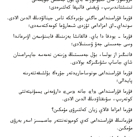
فرۋكتوزا مەن گليۋكوزاعا باي بۇل جەمىس جۇيكەنى
تىنىشتاندىرىپ، ۇيقىنى قالىپقا كەلتىرەدى؛
قۇرما قۇرامىنداعى ماگني بۇيرەككە تاس جينالۋدىڭ الدىن الادى.
سونداي-اق اعزاداعى تۇزدى شىعارۋعا كومەكتەسەدى؛
قۇرما - يودقا دا باي. قالقانشا بەزىنىڭ قابىنۋىمەن اۋىرعاندا
وسى جەمىستى جەۋ ۇسىنىلادى؛
قانىڭىز از بولسا، بۇل جەمىستىڭ وزىنەن نەمەسە جاپىراعىنان
شاي جاساپ ىشۋىڭىزگە بولادى.
قۇرما قۇرامىنداعى مونوساحاريدتەر جۇرەك بۇلشىقەتتەرىنە
پايدالى؛
قۇرما قۇرامىنداعى «ا» جانە «س» دارۋمەنى يممۋنيتەتتى
كوتەرىپ، سۋىقتاۋدىڭ الدىن الادى.
قۇرما اعزاعا قالاي زيان كەلتىرۋى مۇمكىن؟
قۇرمانىڭ قۇرامىنداعى كەي كومپونەنتتەر جاعىمسىز اسەر بەرۋى
مۇمكىن.