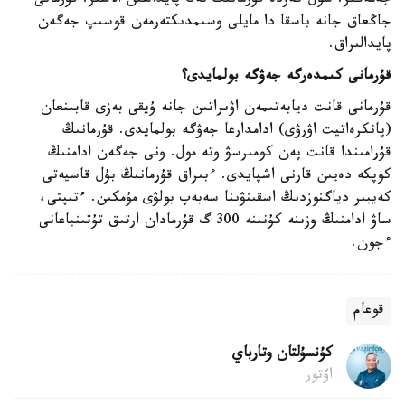
جەمەڭىز. سول كەزدە قۇرمانىڭ تەك پايداسىن الاسىز. قۇرمانى
جاڭعاق جانە باسقا دا مايلى وسىمدىكتەرمەن قوسىپ جەگەن
پايدالىراق.
قۇرمانى كىمدەرگە جەۋگە بولمايدى؟
قۇرمانى قانت ديابەتىمەن اۋىراتىن جانە ۇيقى بەزى قابىنعان
(پانكرەاتيت اۋرۋى) ادامدارعا جەۋگە بولمايدى. قۇرمانىڭ
قۇرامىندا قانت پەن كومىرسۋ وتە مول. ونى جەگەن ادامنىڭ
كوپكە دەيىن قارنى اشپايدى. ءبىراق قۇرمانىڭ بۇل قاسيەتى
كەيبىر دياگنوزدىڭ اسقىنۋىنا سەبەپ بولۋى مۇمكىن. ءتىپتى،
ساۋ ادامنىڭ وزىنە كۇنىنە 300 گ قۇرمادان ارتىق تۇتىنباعانى
ءجون.
قوعام
كۇنسۇلتان وتارباي
اۆتور