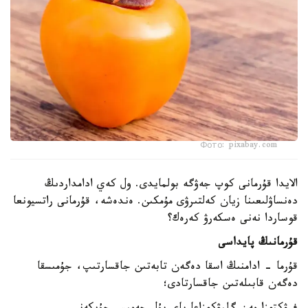
Фото: pixabay.com
الايدا قۇرمانى كوپ جەۋگە بولمايدى. ول كەي ادامداردىڭ
دەنساۋلىعىنا زيان كەلتىرۋى مۇمكىن. ەندەشە، قۇرمانى راتسيونعا
قوساردا نەنى ەسكەرۋ كەرەك؟
قۇرمانىڭ پايداسى
قۇرما - ادامنىڭ اسقا دەگەن تابەتىن جاقسارتىپ، جۇمىسقا
دەگەن قابىلەتىن جاقسارتادى؛