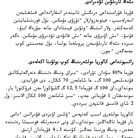
ىشەك تارىلۋىن تۋدىرادى
قۇرما قۇرامىنداعى ەرىگىش تانيندەر اسقازانداعى قىشقىلمەن
اسەرلەسىپ، فيتوبەزوارلار ءتۇزۋى مۇمكىن. بۇل قورىتىلمايتىن
كەسەكتەر. ولار استىڭ ءوتۋىن قيىنتاداى جانە جۇرەك اينۋ،
قۇسۋ، ءىش اۋىرۋى جانە ءىش قاتۋدى تۋدىرۋى مۇمكىن. ەگەر
سىزدە ىشەك تارىلۋىمەن پروبلەما بولسا، بۇل جەمىستى كوپ
جەمەگەن ءجون.
راتسيونداعى كالوريا مولشەرىنىڭ كوپ بولۋىنا اكەلەدى
قۇرما %80 سۋدان تۇرادى، ءبىراق ونىڭ ەتىنىڭ ەنەرگەتيكالىق
قۇندىلىعى 100 گ- عا شامامەن 70 ككال- دى قۇرايدى.
سونداي-اق 100 گ قۇرمادا 12,5 گ گليۋكوزا مەن فرۋكتوزا بار.
سوندىقتان 1 قۇرمانى جەپ، ءسىز شامامەن 100 ككال الاسىز: ول
2 شاي قاسىق قانتپەن بىردەي.
كالوريا مولشەرى اسىپ كەتپەس ءۇشىن اۋىزدى قۋىراتىن ءدامى
بار قۇرما تاڭداڭىز. سونداي-اق ونى دەسەرتكە قوسىمشا رەتىندە
ەمەس، ونىڭ ورنىنا جەڭىز. كۇنىنە 3-4 قۇرمادان ارتىق