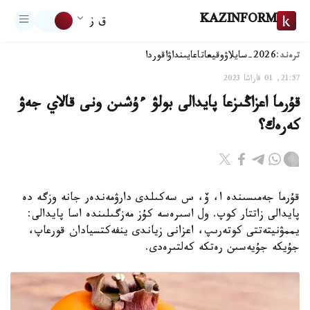
KAZINFORM
ق ز
ترەند:
2026-سايلاۋ
وقيعا
تاعايىنداۋ
اقوردا
21:57, 01 قاراشا 2023
قۇرما اعزاڭىزعا پايدالى بولۋ ءۇشىن ونى قالاي جەۋ
كەرەك؟
قۇرما جەمىسىندە ا، ۆ، س سەكىلدى دارۋمەندەر جانە وزگە دە
پايدالى زاتتار كوپ. ول اسىرەسە كۇز مەزگىلىندە اسا پايدالى:
يممۋنيتەتتى كوتەرىپ، اعزانى زياندى ينفەكتسيادان قورعاپ،
جۇيكە جۇيەسىن رەتكە كەلتىرەدى.