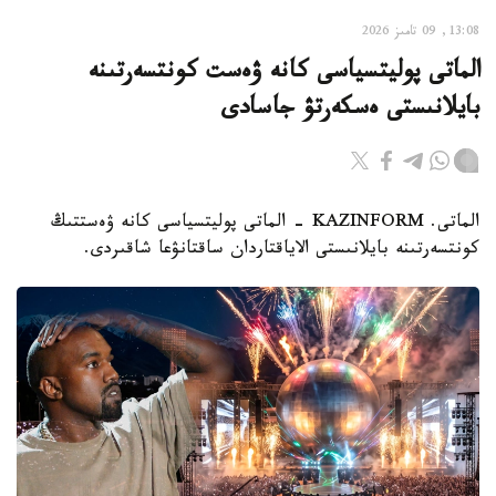
13:08, 09 تامىز 2026
الماتى پوليتسياسى كانە ۋەست كونتسەرتىنە
بايلانىستى ەسكەرتۋ جاسادى
الماتى. KAZINFORM - الماتى پوليتسياسى كانە ۋەستتىڭ
كونتسەرتىنە بايلانىستى الاياقتاردان ساقتانۋعا شاقىردى.