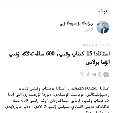
قوعام
ريزابەك نۇسىپبەك ۇلى
اۆتور
11:40, 09 تامىز 2026
استانادا 15 كىتاپ وقىپ، 600 مىڭ تەڭگە ۇتىپ
الۋعا بولادى
استانا. KAZINFORM - استانا «كىتاپ وقيتىن ۇلت»
رەسپۋبليكالىق جوباسىنا قوسىلدى. ەلوردا تۇرعىندارى التى ايدا
15 كىتاپ وقىپ، ارنايى سىناقتاردان ءوتۋ ارقىلى 600 مىڭ
تەڭگەگە دەيىن اقشالاي سىيلىق ۇتىپ الا الادى، دەپ حابارلايدى