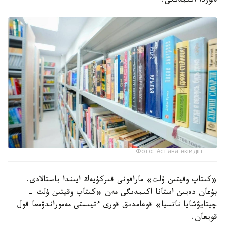
ەلوردا اكىمدىگى.
Фото: Астана әкімдігі
«كىتاپ وقيتىن ۇلت» مارافونى قىركۇيەك ايىندا باستالادى.
بۇعان دەيىن استانا اكىمدىگى مەن «كىتاپ وقيتىن ۇلت -
چيتايۋشايا ناتسيا» قوعامدىق قورى ءتيىستى مەموراندۋمعا قول
قويعان.