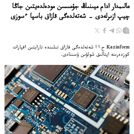
عالىمدار ادام ميىنىڭ جۇمىسىن مودەلدەيتىن جاڭا
چيپ ازىرلەدى - شەتەلدەگى قازاق باسپا ءسوزى
Kazinform ح ا ا شەتەلدەگى قازاق تىلىندە تارايتىن اقپارات
كوزدەرىنە اپتالىق شولۋىن ۇسىنادى.