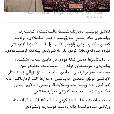
Коллаж: Kazinform / Freepik /ИИ / AFP 2024 / Kevork
Djansezian
قالالىق پوليتسيا دەپارتامەنتىنىڭ مالىمەتىنشە، كونتسەرت
بيلەتتەرى تەك رەسمي سەرۆيستەر ارقىلى ساتىلادى. تولەمنەن
كەيىن ساتىپ الۋشى ۆاۋچەر الادى، ول 13 -تامىزدا اۆتوماتتى
تۇردە بىرەگەي QR كودى بار ەلەكتروندى بيلەتكە اۋىستىرىلادى.
- 13-تامىزعا دەيىن QR كودى بار دايىن بيلەت ەشكىمدە
بولمايدى. سوندىقتان قولدان، الەۋمەتتىك جەلىلەر مەن
مەسسەندجەرلەر ارقىلى «دايىن بيلەت» ساتۋ تۋرالى ۇسىنىستار
الاياقتىق بولۋى مۇمكىن. بەيتانىس ادامدارعا اقشا اۋدارماڭىز جانە
اقپاراتتى تەك ۇيىمداستىرۋشىلاردىڭ رەسمي ارنالارى ارقىلى
تەكسەرىڭىز، - دەپ ەسكەرتتى دەپارتامەنتتەن.
ەسكە سالايىق، 14-تامىز كۇنى ساعات 21:00 دە الماتىنىڭ
ورتالىق ستاديونىندا كانە ۋەست كونسەرت وتكىزەدى.