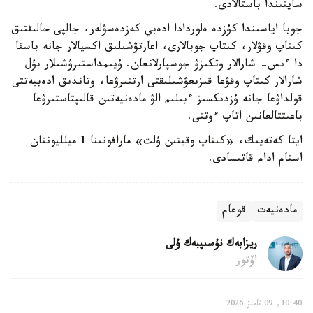
سايتىندا باستالادى.
جوبا اياسىندا كۇزدە ەلوردادا ادەبي كەزدەسۋلەر، جالپى حالىقتىق
كىتاپ وقۋلار، كىتاپ جوبالارى، اعارتۋشىلىق اكسيالار جانە باسقا
دا ءىس- شارالار وتكىزۋ جوسپارلانعان. ۇيىمداستىرۋشىلار بۇل
شارالار كىتاپ وقۋعا قىزىعۋشىلىقتى ارتتىرۋعا، وتاندىق ادەبيەتتى
قولداۋعا جانە ۇزدىكسىز ءبىلىم الۋ مادەنيەتىن قالىپتاستىرۋعا
باعىتتالعانىن اتاپ ءوتتى.
ايتا كەتەيىك، «كىتاپ وقيتىن ۇلت» مارافونىنا 1 ميلليوننان
استام ادام قاتىسادى.
مادەنيەت
قوعام
ريزابەك نۇسىپبەك ۇلى
اۆتور
10:40, 09 تامىز 2026