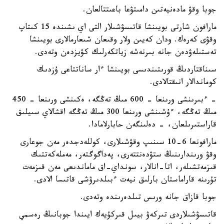
جوبا وقۋ مادەنيەتىن دامىتۋعا باعىتتالعان.
مارافون شارتى بويىنشا قاتىسۋشىلار التى اي ىشىندە 15 كىتاپ
وقۋى كەرەك. ودان كەيىن ولار وقىعان شىعارمالارى بويىنشا
تەستىلەۋدەن جانە بىرنەشە زياتكەرلىك كۋيزدەن وتەدى.
سىناقتاردىڭ قورىتىندىسى بويىنشا ءار ساناتتاعى ۇزدىك
كوماندالار انىقتالادى.
- ءبىرىنشى ورىنعا - 600 مىڭ تەڭگە، ەكىنشى ورىنعا - 450
مىڭ تەڭگە، ءۇشىنشى ورىنعا 300 مىڭ تەڭگە اقشالاي سىيلىق
قاراستىرىلعان، - دەلىنگەن حابارلامادا.
مارافونعا 6-10 سىنىپ وقۋشىلارى، كوللەدجدەر مەن جوعارى
وقۋ ورىندارىنىڭ ستۋدەنتتەرى، پەداگوگتەر، مەملەكەتتىك
قىزمەتشىلەر، اتا-انالار، سونداي-اق ماماندىعى مەن قىزمەت
تۇرىنە قاراماستان بارلىق نيەت ءبىلدىرۋشى قاتىسا الادى.
جوبا قازاق جانە ورىس تىلدەرىندە وتەدى.
قاتىسۋشىلاردى تىركەۋ بيىل قىركۇيەك ايىندا جوبانىڭ رەسمي