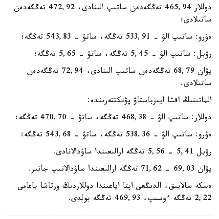
دوللار 465,94 تەڭگەدەن ساتىپ الىنادى، 472,92 تەڭگەدەن
ساتىلادى؛
ەۋرو: ساتىپ الۋ - 533,91 تەڭگە، ساتۋ - 543,83 تەڭگە؛
رۋبل: ساتىپ الۋ - 5,45 تەڭگە، ساتۋ - 5,65 تەڭگە؛
يۋان 68,79 تەڭگەدەن ساتىپ الىنادى، 72,94 تەڭگەدەن
ساتىلادى.
الماتىنىڭ اقشا ايىرباستاۋ پۋنكتتەرىندە:
دوللار: ساتىپ الۋ - 468,38 تەڭگە، ساتۋ - 470,70 تەڭگە؛
ەۋرو: ساتىپ الۋ - 538,36 تەڭگە، ساتۋ - 543,68 تەڭگە؛
رۋبل 5,41 - 5,56 تەڭگە ارالىعىندا ساۋدالانادى.
يۋان 69,03 - 71,62 تەڭگە ارالىعىندا ساۋدالانىپ جاتىر.
ەسكە سالايىق، الدىڭعى اپتا اياعىندا دوللاردىڭ ورتاشا باعامى
2,22 تەڭگە ءوسىپ، 469,93 تەڭگە بولدى.