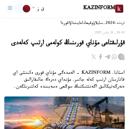
KAZINFORM
ق ز
ترەند:
2026-سايلاۋ
وقيعا
تاعايىنداۋ
اقوردا
18:43, 23 مامىر 2025
قۇرلىقتاعى مۇناي قورىنىڭ كولەمى ارتىپ كەلەدى
استانا. KAZINFORM - الەمدەگى مۇناي قورى ەكىنشى اي
قاتارىنان ارتىپ كەلە جاتىر. مۇنداي دەرەك حالىقارالىق
ەنەرگەتيكالىق اگەنتتىكتىڭ سوڭعى ەسەبىندە كەلتىرىلگەن.