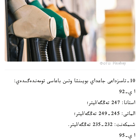
Фото: Рixabay
10-تامىزداعى جاعداي بويىنشا وتىن باعاسى تومەندەگىدەي:
ا ي-92
استانا: 247 تەڭگە/ليتر؛
الماتى: 245-249 تەڭگە/ليتر؛
شىمكەنت: 232-235 تەڭگە/ليتر.
ا ي-95