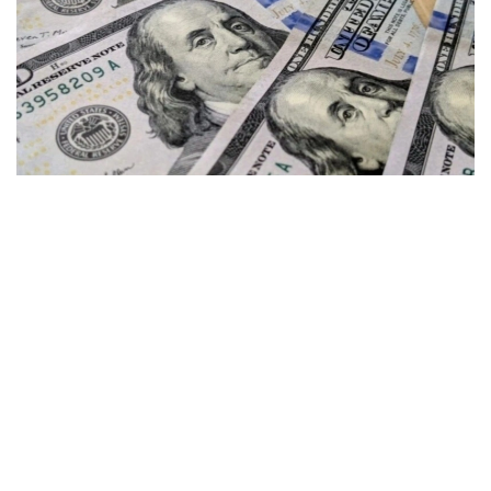
Фото: gazeta.uz
Kurs.kz مالىمەتىنشە، قازىرگى ۋاقىتتا ەلوردانىڭ اقشا ايىرباستاۋ
پۋنكتتەرىندە:
- دوللار 465,94 تەڭگەدەن ساتىپ الىنادى، 472,78
تەڭگەدەن ساتىلادى؛
- ەۋرو: ساتىپ الۋ - 533,87 تەڭگە، ساتۋ - 537,07 تەڭگە؛
- رۋبل: ساتىپ الۋ - 5,45 تەڭگە، ساتۋ - 5,65 تەڭگە؛
- يۋان 68,80 تەڭگەدەن ساتىپ الىنادى، 72,95 تەڭگەدەن