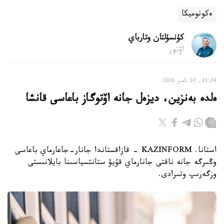
ەكونوميكا
كۇنسۇلتان وتارباي
اۆتور
11:24, 10 تامىز 2026
ەلدە بەنزين، ديزەل جانە اۆتوگاز باعاسى قانشا
استانا. KAZINFORM - قازاقستاندا جانار-جاعارماي باعاسى
وڭىرگە جانە ناقتى جانارماي قۇيۋ ستانتسياسىنا بايلانىستى
وزگەرىپ وتىرادى.