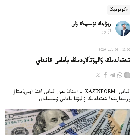
ەكونوميكا
ريزابەك نۇسىپبەك ۇلى
اۆتور
12:03, 09 تامىز 2026
شەتەلدىك ۆاليۋتالاردىڭ باعامى قانداي
الماتى. KAZINFORM - استانا مەن الماتى اقشا ايىرباستاۋ
ورىندارىندا شەتەلدىك ۆاليۋتا باعامى ۇسىنىلدى.