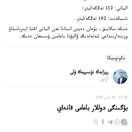
الماتى: 112 تەڭگە/ليتر؛
شىمكەنت: 102 تەڭگە/ليتر.
ەسكە سالايىق، بۇعان دەيىن استانا مەن الماتى اقشا ايىرباستاۋ
ورىندارىنداعى شەتەلدىك ۆاليۋتا باعامىن ۇسىنعان ەدىك.
ەكونوميكا
ريزابەك نۇسىپبەك ۇلى
اۆتور
11:09, 10 تامىز 2026
بۇگىنگى دوللار باعامى قانداي