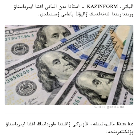
الماتى. KAZINFORM - استانا مەن الماتى اقشا ايىرباستاۋ
ورىندارىندا شەتەلدىك ۆاليۋتا باعامى ۇسىنىلدى.
Фото: gazeta.uz
Kurs.kz مالىمەتىنشە، قازىرگى ۋاقىتتا ەلوردانىڭ اقشا ايىرباستاۋ
پۋنكتتەرىندە: