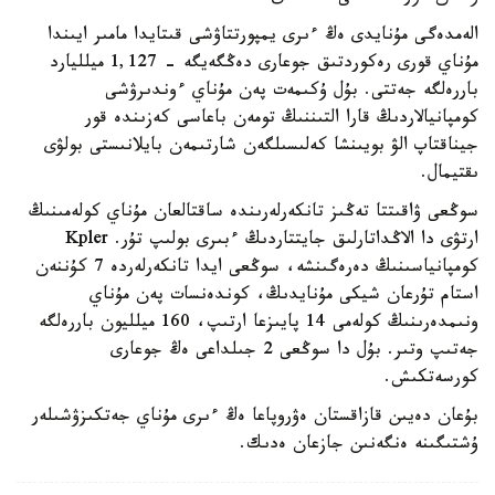
الەمدەگى مۇنايدى ەڭ ءىرى يمپورتتاۋشى قىتايدا مامىر ايىندا
مۇناي قورى رەكوردتىق جوعارى دەڭگەيگە - 1,127 ميلليارد
باررەلگە جەتتى. بۇل ۇكىمەت پەن مۇناي ءوندىرۋشى
كومپانيالاردىڭ قارا التىننىڭ تومەن باعاسى كەزىندە قور
جيناقتاپ الۋ بويىنشا كەلىسىلگەن شارتىمەن بايلانىستى بولۋى
ىقتيمال.
سوڭعى ۋاقىتتا تەڭىز تانكەرلەرىندە ساقتالعان مۇناي كولەمىنىڭ
ارتۋى دا الاڭداتارلىق جايتتاردىڭ ءبىرى بولىپ تۇر. Kpler
كومپانياسىنىڭ دەرەگىنشە، سوڭعى ايدا تانكەرلەردە 7 كۇننەن
استام تۇرعان شيكى مۇنايدىڭ، كوندەنسات پەن مۇناي
ونىمدەرىنىڭ كولەمى 14 پايىزعا ارتىپ، 160 ميلليون باررەلگە
جەتىپ وتىر. بۇل دا سوڭعى 2 جىلداعى ەڭ جوعارى
كورسەتكىش.
بۇعان دەيىن قازاقستان ەۋروپاعا ەڭ ءىرى مۇناي جەتكىزۋشىلەر
ۇشتىگىنە ەنگەنىن جازعان ەدىك.