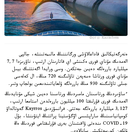
Фото: Kazinform
ەنەرگەتيكالىق قاداعالاۋشى ورگانننىڭ مالىمەتىنشە، جالپى
الەمدىك مۇناي قورى ەكىنشى اي قاتارىنان ارتىپ، ناۋرىزدا 7,7
ميلليارد باررەلگە دەيىن جەتكەن. وسى ورايدا اگەنتتىك بيىل
مۇناي قورى ورتاشا ەسەپەن تاۋلىگىنە 720 مىڭ، ال كەلەسى
جىلى تاۋلىگىنە 930 مىڭ باررەلگە ۇلعاياتىندىعىن بولجاپ وتىر.
ءساۋىردىڭ ورتاسىنان مامىردىڭ ورتاسىنا دەيىن شيكى مۇنايدىڭ
الەمدىك قورى قۇرلىقتا 100 ميلليون باررەلدەن استامعا ارتىپ،
3,127 ميلليارد باررەلگە جەتتى. فرانسۋزدىق Kayrros گەوتالداۋ
كومپانياسىنىڭ ساراپشىسى اۆگۋستينا پراتتىڭ ايتۋىنشا، بۇل
COVID-19 ىندەتى ۋاقىتىنان بەرى قۇرلىقتاعى قوردىڭ ەڭ
ۇلكەن كورسەتكىشى سانالادى.