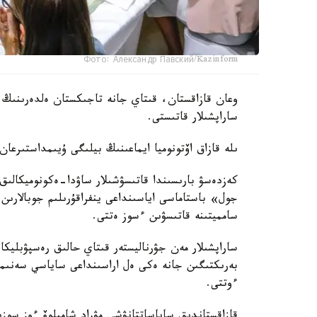
Фото: Александр Павский/Kazinform
وعان قازاقستان، قىتاي جانە تاجىكستان ەلدەرىنىڭ
ساراپشىلار قاتىستى.
ىلە قازاق اۆتونوميا ايماعىنىڭ بيلىگى ۇيىمداستىرعان
كەزدەسۋ بارىسىندا قاتىسۋشىلار ساۋدا-ەكونوميكالىق
جول» باستاماسى اياسىنداعى ينفراقۇرىلىم جوبالارى
سامميتىنە قاتىسۋىن ءسوز ەتتى.
ساراپشىلار مەن جۋرناليستەر قىتاي حالىق رەسپۋبليك
بەرىكتىگىن جانە ەكى ەل اراسىنداعى ساياسي سەنىمن
ءوتتى.
قازاقستاندىق ساياساتتانۋشى مۋراد شاميلوۆ ءوز سو