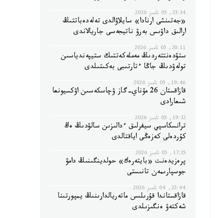
23:34, 05 تامىز 2026
«جەتىنشى ارنادا» سايلاۋالدى تەلەدەباتتىڭ
ارالىق داۋىس بەرۋ ناتيجەسى جاريالاندى
20:11, 05 تامىز 2026
ستۋدەنتتەردىڭ مەملەكەتتىك ستيپەندياسىن
تولەۋدىڭ جاڭا ءتارتىبى بەكىتىلدى
19:46, 05 تامىز 2026
قازاقستان 26 مۇناي-گاز ۋچاسكەسىن اۋكسيونعا
شىعارادى
19:32, 05 تامىز 2026
ترانسكاسپي سيفرلىق ءدالىزىن سالۋدىڭ ەڭ
كۇردەلى كەزەڭى اياقتالدى
17:25, 05 تامىز 2026
پرەزيدەنت «بايتەرەك» حولدينگىنىڭ دامۋ
جوسپارىمەن تانىستى
22:44, 04 تامىز 2026
قازاقستاندا قۇرىلىس ماتەريالدارىنىڭ يمپورتىنا
شەكتەۋ ەنگىزىلدى