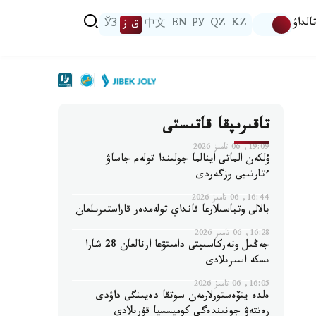
الداۋ
KZ
QZ
РУ
EN
中文
ق ز
ЎЗ
تاقىرىپقا قاتىستى
19:09, 06 تامىز 2026
ۇلكەن الماتى اينالما جولىندا تولەم جاساۋ
ءتارتىبى وزگەردى
16:44, 06 تامىز 2026
بالالى وتباسىلارعا قانداي تولەمدەر قاراستىرىلعان
16:28, 06 تامىز 2026
جەڭىل ونەركاسىپتى دامىتۋعا ارنالعان 28 شارا
ىسكە اسىرىلادى
16:05, 06 تامىز 2026
ەلدە ينۆەستورلارمەن سوتقا دەيىنگى داۋدى
رەتتەۋ جونىندەگى كوميسسيا قۇرىلادى