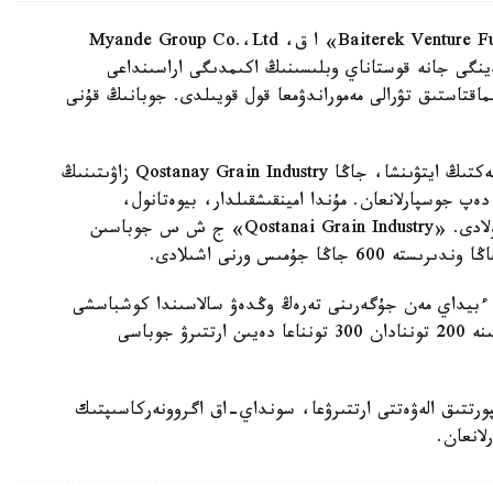
قازاقستان-قىتاي ىسكەرلىك كەڭەسى اياسىندا «Baiterek Venture Fund» ا ق، Myande Group Co.،Ltd
نياسى، KazFoodProducts اگروحولدينگى جانە قوستاناي وبلىسىنىڭ اكىمدىگى اراسىنداعى
اقتاستىق تۋرالى مەموراندۋمعا قول قويىلدى. جوبانىڭ قۇنى
KazFoodProducts باس ديرەكتورى ءاليحان قايراتبەكتىڭ ايتۋىنشا، جاڭا Qostanay Grain Industry زاۋىتىنىڭ
داي وڭدەيدى دەپ جوسپارلانعان. مۇندا امينقىشقىلدار، بيوەتانول،
گليۋتەن، مال ازىعى، ءبيداي كەبەك وندىرىلەتىن بولادى. «Qostanai Grain Industry» ج ش س جوباسىن
دا ءبيداي مەن جۇگەرىنى تەرەڭ وڭدەۋ سالاسىندا كوشباسشى
«ازيااگروفۋد» زاۋىتىنىڭ وندىرىستىك قۋاتىن تاۋلىگىنە 200 توننادان 300 تونناعا دەيىن ارتتىرۋ جوباسى
ورتتىق الەۋەتتى ارتتىرۋعا، سونداي-اق اگروونەركاسىپتىك
انعان.