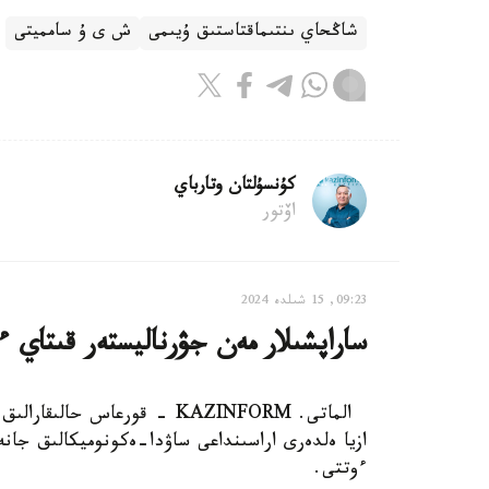
شاڭحاي ىنتىماقتاستىق ۇيىمى
ش ى ۇ سامميتى
كۇنسۇلتان وتارباي
اۆتور
09:23, 15 شىلدە 2024
ساراپشىلار مەن جۋرناليستەر قىتاي ءت
الماتى. KAZINFORM - قورعاس 
ازيا ەلدەرى اراسىنداعى ساۋدا-ەكونوميكالىق جانە
ءوتتى.