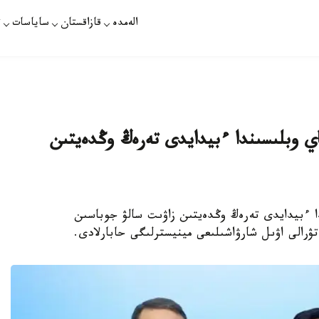
الەمدە
قازاقستان
ساياسات
ت
قوستاناي وبلىسىندا ءبيدايدى تەرەڭ وڭدەيتىن
اناي وبلىسىندا ءبيدايدى تەرەڭ وڭدەيتىن زاۋىت سالۋ جوباسىن