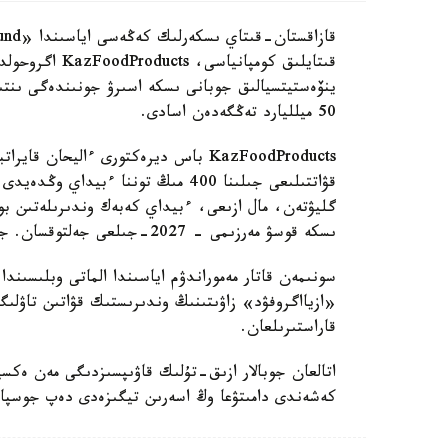
قىتايلىق كومپا
ينۆەستيتسيالىق جوبانى ىسكە اسىرۋ جونىندەگى ىنتىم
50 ميلليارد تەڭگەدەن اسادى.
قۋاتتىلىعى جىلىنا 400 مىڭ توننا ءبي
ىسكە قوسۋ مەرزىمى - 2027-جىلعى جەلتوقسان. جاڭا وندىرىستە 600 جاڭا جۇمىس ورنى اشىلادى.
سونىمەن قاتار مەموراندۋم اياسىندا الماتى وبلىسىن
قاراستىرىلعان.
اتالعان جوبالار ازىق-تۇلىك قاۋىپسىزدىگى مەن ەكسپ
كەشەندى دامىتۋعا وڭ اسەرىن تيگىزەدى دەپ جوسپارل