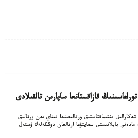
وراعاسىنىڭ قازاقستانعا ساپارىن تالقىلادى
حالىقارالىق شەكارالىق ىنتىماقتاستىق ورتالىعىندا قىتاي مەن ورتالىق
 مادەني بايلانىستى نىعايتۋعا ارنالعان دوڭگەلەك ۇستەل