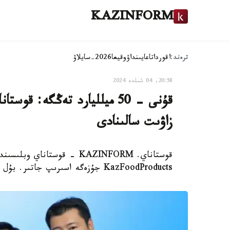
KAZINFORM
ترەند:
اقوردا
تاعايىنداۋ
وقيعا
2026-سايلاۋ
20:58, 04 شىلدە 2024
قۇنى - 50 ميلليارد تەڭگە: 
زاۋىت سالىنادى
قوستاناي. KAZINFORM - قوست
KazFoodProducts جۇزەگە اسىرىپ جاتىر. بۇل تۋرالى اۋىل شارۋاشىلىعى مينيسترلىگى حابارلادى.