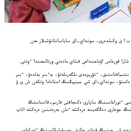
 ب ا ق وكىلدەرى، سونداي-اق ساياساتتانۋشىلار مەن
 شارا قورعاس اۋماعىنداعى قىتاي مادەني ورتالىعىندا ءوتتى.
 ىنتىماقتاستىق، ءتۋريزمدى ىلگەرىلەتۋ، «ءبىر بەلدەۋ، ءبىر
ن دامىتۋ، سونداي-اق شي جينپيڭنىڭ استانادا وتكەن ش ى ۇ
اسى ءتوراعاسىنىڭ ساپارى ەكىجاقتى قارىم-قاتىناستىڭ
ىڭ جوعارى دەڭگەيىنە ەرەكشە ءمان بەرەتىنىن ەرەكشە اتاپ
زىندە شي جينپيڭ قىتاي حالىق رەسپۋبليكاسىنىڭ ءتوراعاسى