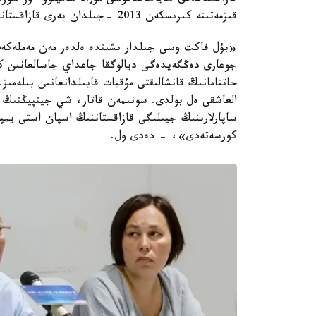
قىزمەتىنە كىرىسكەن 2013 -جىلدان بەرى قازاقستانعا بەس رەت كەلگەنىن تىلگە تيەك ەتتى.
«بۇل فاكت وسى جىلدار ىشىندە ەلدەر مەن مەملەكەت
جوعارى دەڭگەيدەگى ديالوگقا جاعداي جاسالعانىن ك
العاشقى ەل بولدى. سونىمەن قاتار، شي جينپيڭنىڭ
ساپارلارىنىڭ جيىلىگى قازاقستاننىڭ اسپان استى يم
كورسەتەدى»، - دەدى ول.