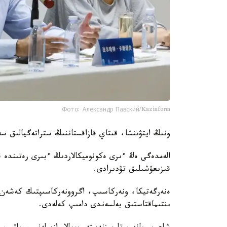
Фото: Александр Павский/Kazinform
ونىڭ ايتۋىنشا، قىتاي قازاقستاننىڭ ستراتەگيالىق سە
الەمدەگى ەڭ ءىرى ەكونوميكالاردىڭ ءبىرى رەتىندە قى
قىزىعۋشىلىق تۋدىرادى.
ەنەرگەتيكا، ونەركاسىپ، اگروونەركاسىپتىك كەشەن ج
ىنتىماقتاستىق بەلسەندى دامىپ كەلەدى.