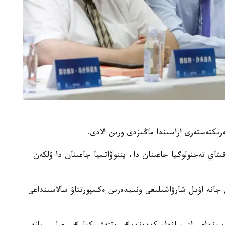
رىكتەستەرى اراسىندا ماڭىزدى ورىن الادى.
تاي تەحنولوگيا جاعىنان دا، يننوۆاتسيا جاعىنان دا ۇلكەن
انە اۋىل شارۋاشىلىعى ونىمدەرىن ەكسپورتتاۋ سالاسىنداعى