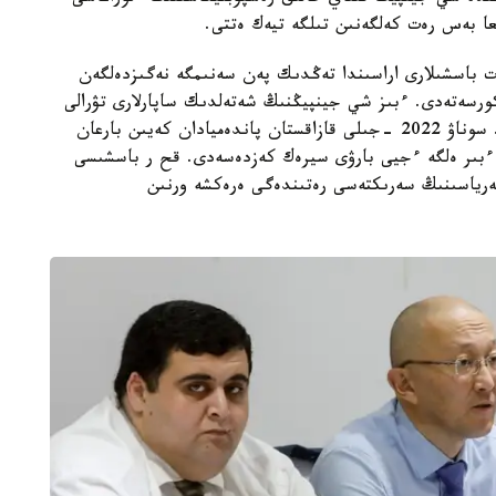
 باسشىلارى اراسىندا تەڭدىك پەن سەنىمگە نەگىزدەلگەن
ورسەتەدى. ءبىز شي جينپيڭنىڭ شەتەلدىك ساپارلارى تۋرالى
حاتتامانىڭ قانشالىقتى مۇقيات قابىلدانعانىن بىلەمىز. سوناۋ 2022 -جىلى قازاقستان پاندەميادان كەيىن بارعان
 ءبىر ەلگە ءجيى بارۋى سيرەك كەزدەسەدى. قح ر باسشىسى
پەرياسىنىڭ سەرىكتەسى رەتىندەگى ەرەكشە ورنىن