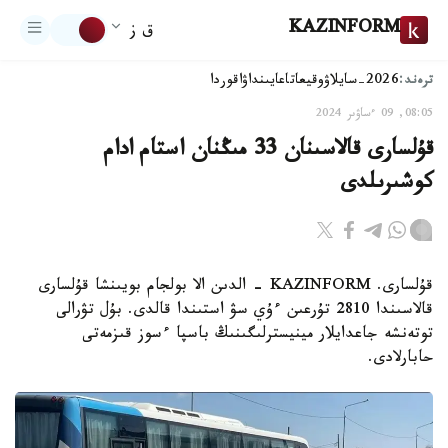
KAZINFORM
ق ز
ترەند:
2026-سايلاۋ
وقيعا
تاعايىنداۋ
اقوردا
08:05, 09 ءساۋىر 2024
قۇلسارى قالاسىنان 33 مىڭنان استام ادام
كوشىرىلدى
قۇلسارى. KAZINFORM - الدىن الا بولجام بويىنشا قۇلسارى
قالاسىندا 2810 تۇرعىن ءۇي سۋ استىندا قالدى. بۇل تۋرالى
توتەنشە جاعدايلار مينيسترلىگىنىڭ باسپا ءسوز قىزمەتى
حابارلادى.