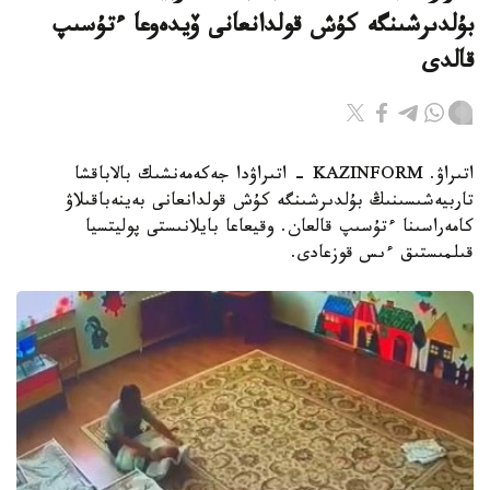
بۇلدىرشىنگە كۇش قولدانعانى ۆيدەوعا ءتۇسىپ
قالدى
اتىراۋ. KAZINFORM - اتىراۋدا جەكەمەنشىك بالاباقشا
تاربيەشىسىنىڭ بۇلدىرشىنگە كۇش قولدانعانى بەينەباقىلاۋ
كامەراسىنا ءتۇسىپ قالعان. وقيعاعا بايلانىستى پوليتسيا
قىلمىستىق ءىس قوزعادى.