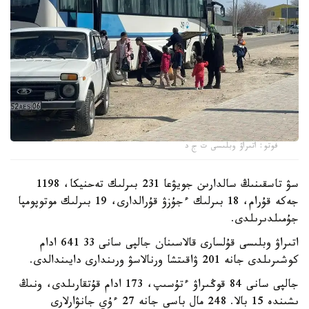
فوتو: اتىراۋ وبلىسى ت ج د
سۋ تاسقىنىڭ سالدارىن جويۋعا 231 بىرلىك تەحنيكا، 1198
جەكە قۇرام، 18 بىرلىك ءجۇزۋ قۇرالدارى، 19 بىرلىك موتوپومپا
جۇمىلدىرىلدى.
اتىراۋ وبلىسى قۇلسارى قالاسىنان جالپى سانى 33 641 ادام
كوشىرىلدى جانە 201 ۋاقىتشا ورنالاسۋ ورىندارى دايىندالدى.
جالپى سانى 84 قوڭىراۋ ءتۇسىپ، 173 ادام قۇتقارىلدى، ونىڭ
ىشىندە 15 بالا. 248 مال باسى جانە 27 ءۇي جانۋارلارى