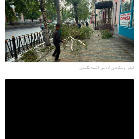
فوتو: وسكەمەن قالاسى اكىمدىگىنەن