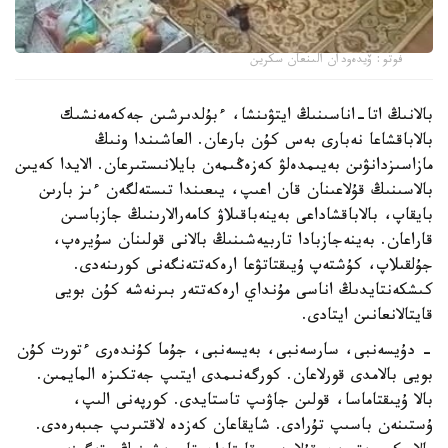
فوتو: ۆيدەودان الىنعان سكرين
بالانىڭ اتا-اناسىنىڭ ايتۋىنشا، ءبۇلدىرشىن جەكەمەنشىك
بالاباقشاعا نەبارى بەس كۇن بارعان. العاشىندا ونىڭ
مازاسىزدانۋىن بەيىمدەلۋ كەزەڭىمەن بايلانىستىرعان. الايدا كەيىن
بالاسىنىڭ قۇلاعىنان قان اعىپ، يىعىندا تىستەلگەن ءىز بارىن
بايقاپ، بالاباقشاداعى بەينەباقىلاۋ كامەرالارىنىڭ جازباسىن
قاراعان. بەينەجازبادا تاربيەشىنىڭ بالانى قولىنان سۇيرەپ،
جۇلقىلاپ، كۇشتەپ ۇيىقتاتۋعا ارەكەتتەنگەنى كورىنەدى.
كىشكەنتايدىڭ اناسى مۇنداي ارەكەتتەر بىرنەشە كۇن بويى
قايتالانعانىن ايتادى.
- دۇيسەنبى، سارسەنبى، بەيسەنبى، جۇما كۇندەرى ءتورت كۇن
بويى بالامدى قورلاعان. كورگەنىمدى ايتىپ جەتكىزە المايمىن.
بالا ۇيىقتاماسا، قولىن جاۋىپ تاستايدى. كورپەنى الىپ،
ۇستىنەن باسىپ تۇرادى. شايقاعان كەزدە لاقتىرىپ جىبەرەدى.