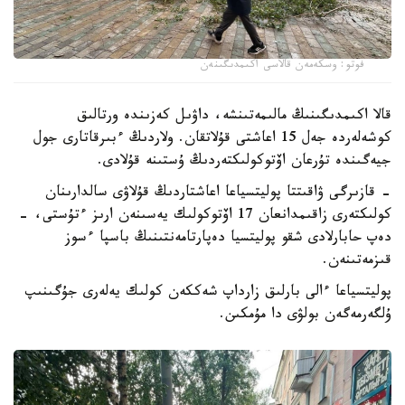
فوتو: وسكەمەن قالاسى اكىمدىگىنەن
قالا اكىمدىگىنىڭ مالىمەتىنشە، داۋىل كەزىندە ورتالىق
كوشەلەردە جەل 15 اعاشتى قۇلاتقان. ولاردىڭ ءبىرقاتارى جول
جيەگىندە تۇرعان اۆتوكولىكتەردىڭ ۇستىنە قۇلادى.
- قازىرگى ۋاقىتتا پوليتسياعا اعاشتاردىڭ قۇلاۋى سالدارىنان
كولىكتەرى زاقىمدانعان 17 اۆتوكولىك يەسىنەن ارىز ءتۇستى، -
دەپ حابارلادى شقو پوليتسيا دەپارتامەنتىنىڭ باسپا ءسوز
قىزمەتىنەن.
پوليتسياعا ءالى بارلىق زارداپ شەككەن كولىك يەلەرى جۇگىنىپ
ۇلگەرمەگەن بولۋى دا مۇمكىن.