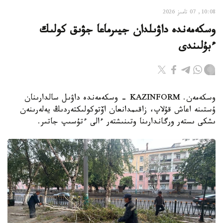
10:08, 07 تامىز 2026
وسكەمەندە داۋىلدان جيىرماعا جۋىق كولىك
ءبۇلىندى
وسكەمەن. KAZINFORM - وسكەمەندە داۋىل سالدارىنان
ۇستىنە اعاش قۇلاپ، زاقىمدانعان اۆتوكولىكتەردىڭ يەلەرىنەن
ىشكى ىستەر ورگاندارىنا وتىنىشتەر ءالى ءتۇسىپ جاتىر.