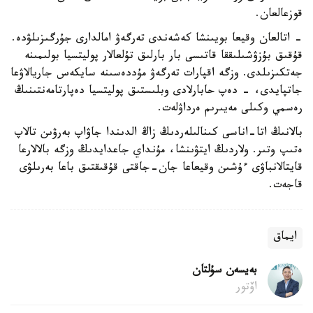
قوزعالعان.
- اتالعان وقيعا بويىنشا كەشەندى تەرگەۋ امالدارى جۇرگىزىلۋدە.
قۇقىق بۇزۋشىلىققا قاتىسى بار بارلىق تۇلعالار پوليتسيا بولىمىنە
جەتكىزىلدى. وزگە اقپارات تەرگەۋ مۇددەسىنە سايكەس جاريالاۋعا
جاتپايدى، - دەپ حابارلادى وبلىستىق پوليتسيا دەپارتامەنتىنىڭ
رەسمي وكىلى مەيىرىم ەرداۋلەت.
بالانىڭ اتا-اناسى كىنالىلەردىڭ زاڭ الدىندا جاۋاپ بەرۋىن تالاپ
ەتىپ وتىر. ولاردىڭ ايتۋىنشا، مۇنداي جاعدايدىڭ وزگە بالالارعا
قايتالانباۋى ءۇشىن وقيعاعا جان-جاقتى قۇقىقتىق باعا بەرىلۋى
قاجەت.
ايماق
بەيسەن سۇلتان
اۆتور