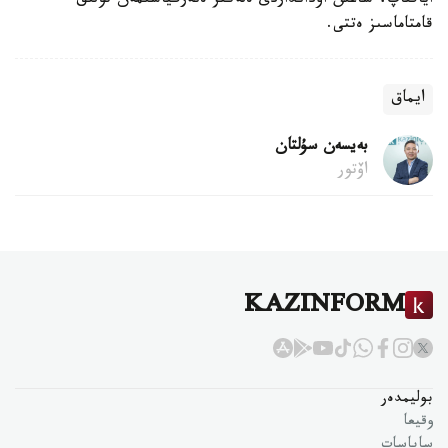
اياقتاپ، شاعىن اۋدانداردى ەلەكتر ەنەرگياسىمەن تولىق
قامتاماسىز ەتتى.
ايماق
بەيسەن سۇلتان
اۆتور
KAZINFORM
بوليمدەر
وقيعا
ساياسات