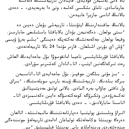
بالا ەكى بەتىمەن قۇلايدى. قايتادان تاربيەشىنىڭ ەتەگىنە
جارماسادى. تاماق ىشكىسى كەلسە، ونى دا بەرمەيدى، - دەدى
بالانىڭ اناسى جازيرا عابيدەن.
بالانىڭ جاقىندارىنىڭ ايتۋىنشا، تاربيەشى بۇعان دەيىن دە
ءىستى بولعان. دەگەنمەن بۇدان بالاباقشا باسشىلىعى حابارسىز.
وقيعا بولعان جەكەمەنشىك مەكتەپكە دەيىنگى ءبىلىم بەرۋ ۇيىمى
ءۇش اي بۇرىن اشىلعان. قازىر مۇندا 24 بالا تاربيەلەنەدى.
بالاباقشا قۇرىلتايشىسى ناعيما امانقوسوۆا بۇل جاعدايدىڭ العاش
رەت تىركەلگەنىن ايتىپ، اتا-انادان كەشىرىم سۇرادى.
- ءبىز مۇنى بىلگەن جوقپىز. بۇل جاعدايدى اتا-اناسىمەن
بىرگە بىلدىك. تاربيەشىنىڭ ۇيىنە بارىپ سويلەستىك، ءبىراق
ول ناقتى جاۋاپ بەرە المادى. بالانى تولىق مەديتسينالىق
تەكسەرۋدەن وتكىزۋگە كومەكتەسۋگە دايىن ەكەنىمىزدى اتا-
اناسىنا حابارلادىق، - دەدى بالاباقشا قۇرىلتايشىسى.
اتىراۋ وبلىستىق پوليتسيا دەپارتامەنتىنىڭ مالىمەتىنشە، اتالعان
دەرەك بويىنشا «كامەلەتكە تولماعان ادامدى تاربيەلەۋ جونىندەگى
مىندەتتەردى ورىنداماۋ» بابى بويىنشا قىلمىستىق ءىس