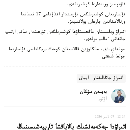
قاۋىپسىز ورىندارعا كوشىرىلدى.
قۇلسارىدان كوشىرىلگەن تۇرعىندار اقتاۋداعى 17 نىسانعا
ورنالاسقانىن جازعان بولاتىنبىز.
اتىراۋ وبلىسىنان ماڭعىستاۋعا كوشىرىلگەن تۇرعىندار سانى ارتىپ
جاتقانى ءمالىم بولدى.
سونداي-اق، جاڭاوزەن قالاسىنان كومەك بريگاداسى قۇلسارىعا
جولعا شىقتى.
اتىراۋ جاڭالىقتار
ايماق
بەيسەن سۇلتان
اۆتور
12:24, 07 تامىز 2026
اتىراۋدا جەكەمەنشىك بالاباقشا تاربيەشىسىنىڭ