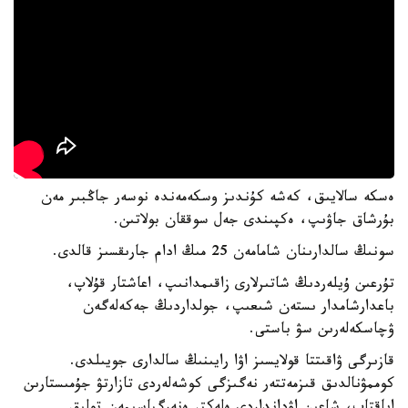
ەسكە سالايىق، كەشە كۇندىز وسكەمەندە نوسەر جاڭبىر مەن
بۇرشاق جاۋىپ، ەكپىندى جەل سوققان بولاتىن.
سونىڭ سالدارىنان شامامەن 25 مىڭ ادام جارىقسىز قالدى.
تۇرعىن ۇيلەردىڭ شاتىرلارى زاقىمدانىپ، اعاشتار قۇلاپ،
باعدارشامدار ىستەن شىعىپ، جولداردىڭ جەكەلەگەن
ۋچاسكەلەرىن سۋ باستى.
قازىرگى ۋاقىتتا قولايسىز اۋا رايىنىڭ سالدارى جويىلدى.
كوممۋنالدىق قىزمەتتەر نەگىزگى كوشەلەردى تازارتۋ جۇمىستارىن