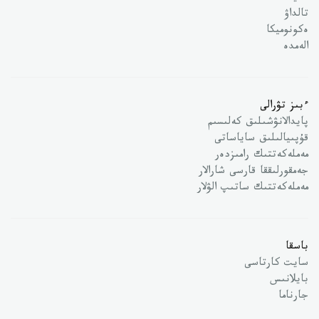
تالداۋ
ەكونوميكا
الەمدە
ءبىز تۋرالى
پايدالانۋشىلىق كەلىسىم
قۇپىيالىلىق ساياساتى
مەملەكەتتىك رامىزدەر
جەمقورلىققا قارسى شارالار
مەملەكەتتىك ساتىپ الۋلار
باسقا
سايت كارتاسى
بايلانىس
جارناما