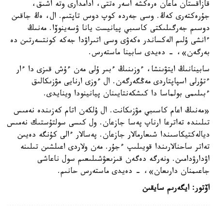
قازاقستان ماعان ەرەكشە اسەر ەتتى، ادامدارى وتە اشىق،
جۇرەكتەرى كەڭ. وسى جەردە كوپ دوس تاپتىم. ال، ەڭ جاقىن
دوسىم جەرگىلىكتى كاسىبي پيانيست يانا ۋسەينوۆا. مەنىڭ
ءانشى ۇلىم الەكساندر ەكەۋى وسى اتىراۋدا جەكە كونتسەرتىن دە
بەرگەن»، - دەيدى سابينا ماستەرس.
سابينانىڭ ايتۋىنشا، ءوزىنىڭ ءبىر ۇلى مەن ءۇش قىزى دا ءار
ءتۇرلى اسپاپتاردى مەڭگەرگەن. ال ءوزى ارنايى مۋزىكالىق
ءبىلىمى بولماسا دا كىشكەنتايىنان پيانينودا وينايدى.
«مەنىڭ اعام كاسىبي مۋزىكانت. ال ۇلكەن اتام كەزىندە نەمىس
تىلىندە تەاترعا ارناپ پەسا جازعان. ول كىسى سولتۇستىك نەمىس
ديالەكتيكاسىندا شىعارمالار جازعان. پەسالار ءالى كۇنگە دەيىن
تەاتر ساحنالارىندا قويىلىپ ءجۇر. مەن ولاردى اعىلشىن تىلىنە
اۋدارۋدامىن. ونەرگە دەگەن قىزىعۋشىلىعىم سول ناعاشى
جاعىمنان دارىعان»، - دەيدى ماستەرس حانىم.
اۆتور: ايگەرىم سايقىن