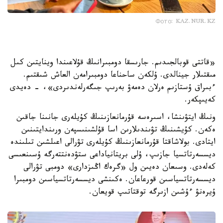
Фото: KAZ.NUR.KZ
«قاتتى قوبالجىدىم. جارىسقا دومبىرانىڭ قۇلاعىندا وينايتىن كىل
مىقتىلار جينالدى. ۇلكەن ساحناعا دومبىرامەن العاش شىقتىم.
ءبىراق ۇستازىم ەرلان دەمەۋ بەرىپ جىگەرلەندىردى»، - دەيدى
كەيىپكەر.
ونىڭ ايتۋىنشا، اسىرەسە قۇرمانعازىنىڭ كۇيلەرى جانىنا جاقىن
ەكەن. كۇيشىنىڭ تۋىندىلارىن اسا قۇلشىنىسپەن ورىندايتىنىن
ايتادى. بولاشاقتا قۇرمانعازىنىڭ كۇيلەرى تۋرالى اعىلشىن تىلىندە
ديسسەرتاتسيا جازىپ، ۇلى بريتانياداعى ستۋدەنتتەرگە ۇسىنعىسى
كەلەدى. وسىعان دەيىن ول «گرەك اڭىزدارى» دومبى تۋرالى
ديسسەرتاتسياسىن قورعاعان. ەكىنشى ديسسەرتاتسياسىن دومبىرا
ۇيرەنۋ ءۇشىن ازىرگە توقتاتىپ قويعان.