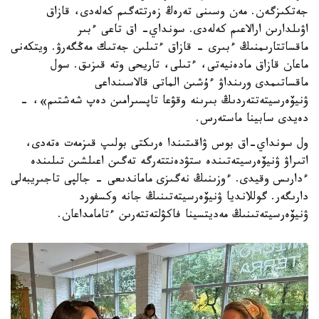
جەتكىزگەن. مەن وسىنى تەرەڭ زەرتتەگىم كەلەدى، قازاق
اۋىلدارىن ارالاعىم كەلەدى. سونداي- اق تاعى ءبىر
ماقساتتارىمنىڭ ءبىرى - قازاق ءتىلىن جەتىك مەڭگەرۋ. ويتكەنى
ماعان قازاق مادەنيەتى، ءتىلى، تاريحى وتە قىزىق. سول
ماقساتىمدى ورىنداۋ ءۇشىن الماتى قالاسىنداعى
ۋنيۆەرسيتەتتەردىڭ بىرىنە وقۋعا تاپسىرامىن دەپ شەشتىم»، -
دەيدى سابينا ماستەرس.
ول سونداي-اق بوس ۋاقىتىندا ەرىكتى بولىپ قىزمەت ەتەدى،
اتىراۋ ۋنيۆەرسيتەتىندە ستۋدەنتتەرگە تەگىن اعىلشىن تىلىندە
ءدارىس وقيدى. ءوزىنىڭ نەگىزى ماماندىعى - جالپى تاجىريبەلى
دارىگەر. گوللانديا ۋنيۆەرسيتەتىنىڭ جانە وكسفورد
ۋنيۆەرسيتەتىنىڭ مەديتسينا فاكۋلتەتتەرىن ءتامامداعان.