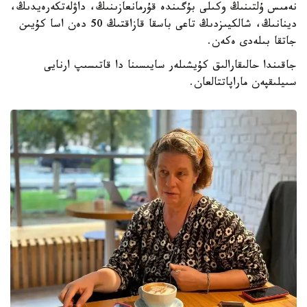
نەمىس ۇلتىنىڭ وكىلى بۇگىندە قۇرمانعازىنىڭ، داۋلەتكەرەيدىڭ،
دينانىڭ، شالكيىزدىڭ تاعى باسقا قازاقتىڭ 50 دەن اسا كۇيىن
جاتقا بىلەدى ەكەن.
جاقىندا حالىقارالىق كۇيشىلەر سايىسىنا دا قاتىسىپ ارنايى
سىيلىقپەن ماراپاتتالعان.