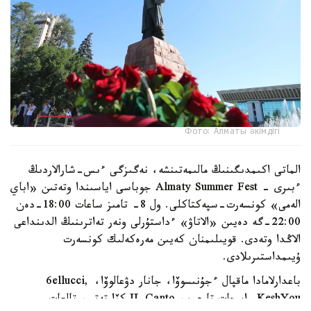
Фото: Алматы әкімдігі
الماتى اكىمدىگىنىڭ مالىمەتىنشە، نەگىزگى ءىس-شارالاردىڭ
ءبىرى - Almaty Summer Fest جوباسى اياسىندا وتەتىن «اباي
الەمى» كونسەرت-سپەكتاكلى. ول 8- تامىز ساعات 18:00-دەن
22:00-گە دەيىن «الاتاۋ» ءداستۇرلى ونەر تەاترىنىڭ الدىنداعى
الاڭدا وتەدى. قويىلىمنان كەيىن مەرەكەلىك كونسەرت
ۇيىمداستىرىلادى.
باعدارلامادا ماقپال ءجۇنىسوۆا، جانار دۋعالوۆا، 6ellucci,
KeshYou, اسحات تارعىن، IL Canto كۆارتەتى، تالعات