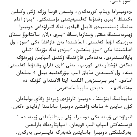
ءسوز ەتتى.
«دومبىرادا ويناپ كورمەگەن، ونىمەن قوسا وزگە ۇلتى وكىلىن
ەكىنىڭ ءبىرى وقىتۋعا كەلىسپەيتىنى تۇسىنىكتى. ءبىراز ادام
مەنىڭ ۇسىنىسىمدى قابىل المادى. تەك اتىراۋداعى دومبىرا
ۇيىرمەسىنىڭ مىقتى ۇستازدارىنىڭ ءبىرى ەرلان ساكتانوۆ سىناق
مەرزىمگە الۋعا كەلىستى. العاشىندا مەن قازاقشا ەكى ءسوز، ول
اعىلشىنشا ەكى ءسوز بىلەتىن. ءبىزدى تەك مۋزىكا ءتىلى
بايلانىستىردى. مەندەگى قازاقتىڭ ۇلتتىق اسپابىن ۇيرەنۋگە
دەگەن قۇشتارلىقتى كورىپ، مەنى ءارى قاراي وقىتۋعا كەلىستى.
مىنە، ول كىسىدەن ساباق الىپ جۇرگەنىمە بيىل 4 جىلدان
اسادى. ءبىر بىرىمىزبەن اڭگىمە ايتا الاتىنداي كۇنگە دە
جەتتىك»، - دەيدى سابينا ماستەرس.
سابينانىڭ ايتۋىنشا، دومبىرا تارتۋدى ۇيرەنۋ وڭاي بولماعان.
كۇن سايىن 4 ساعات ۋاقىتىن دومبىرا ساباعىنا ارنايدى ەكەن.
اتىراۋداعى ۇيىنە ەكى دومبىرا، ۇلى بريتانياداعى ۇيىنە دە 1
قوسىشەكتى اسپاپ الىپ قويعان. اسپاپتاردىڭ بارلىعىن
جەرگىلىكتى دومبىرا جاسايتىن شەبەرگە تاپسىرىس بەرگەن.