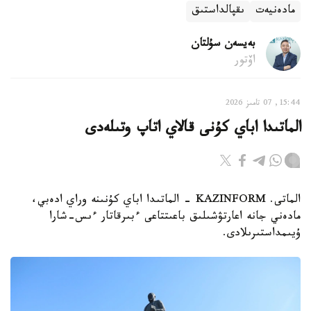
مادەنيەت
ىقپالداستىق
بەيسەن سۇلتان
اۆتور
15:44, 07 تامىز 2026
الماتىدا اباي كۇنى قالاي اتاپ وتىلەدى
الماتى. KAZINFORM - الماتىدا اباي كۇنىنە وراي ادەبي،
مادەني جانە اعارتۋشىلىق باعىتتاعى ءبىرقاتار ءىس-شارا
ۇيىمداستىرىلادى.