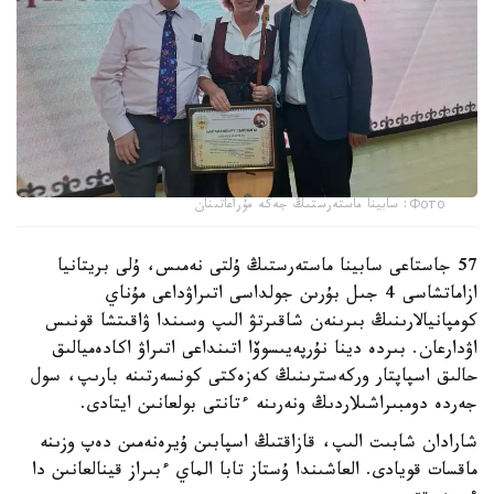
Фото: سابينا ماستەرستىڭ جەكە مۇراعاتىنان
57 جاستاعى سابينا ماستەرستىڭ ۇلتى نەمىس، ۇلى بريتانيا
ازاماتشاسى 4 جىل بۇرىن جولداسى اتىراۋداعى مۇناي
كومپانيالارىنىڭ بىرىنەن شاقىرتۋ الىپ وسىندا ۋاقىتشا قونىس
اۋدارعان. بىردە دينا نۇرپەيىسوۆا اتىنداعى اتىراۋ اكادەميالىق
حالىق اسپاپتار وركەسترىنىڭ كەزەكتى كونسەرتىنە بارىپ، سول
جەردە دومبىراشىلاردىڭ ونەرىنە ءتانتى بولعانىن ايتادى.
شارادان شابىت الىپ، قازاقتىڭ اسپابىن ۇيرەنەمىن دەپ وزىنە
ماقسات قويادى. العاشىندا ۇستاز تابا الماي ءبىراز قينالعانىن دا