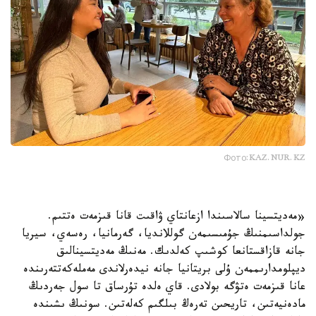
Фото:KAZ.NUR.KZ
«مەديتسينا سالاسىندا ازعانتاي ۋاقىت قانا قىزمەت ەتتىم.
جولداسىمنىڭ جۇمىسىمەن گوللانديا، گەرمانيا، رەسەي، سيريا
جانە قازاقستانعا كوشىپ كەلدىك. مەنىڭ مەديتسينالىق
ديپلومدارىممەن ۇلى بريتانيا جانە نيدەرلاندى مەملەكەتتەرىندە
عانا قىزمەت ەتۋگە بولادى. قاي ەلدە تۇرساق تا سول جەردىڭ
مادەنيەتىن، تاريحىن تەرەڭ بىلگىم كەلەتىن. سونىڭ ىشىندە