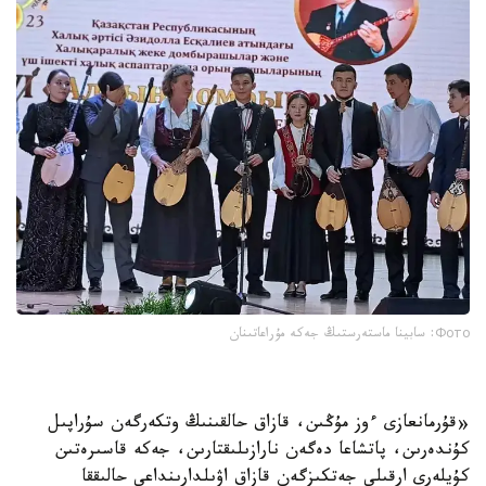
Фото: سابينا ماستەرستىڭ جەكە مۇراعاتىنان
«قۇرمانعازى ءوز مۇڭىن، قازاق حالقىنىڭ وتكەرگەن سۇراپىل
كۇندەرىن، پاتشاعا دەگەن نارازىلىقتارىن، جەكە قاسىرەتىن
كۇيلەرى ارقىلى جەتكىزگەن قازاق اۋىلدارىنداعى حالىققا