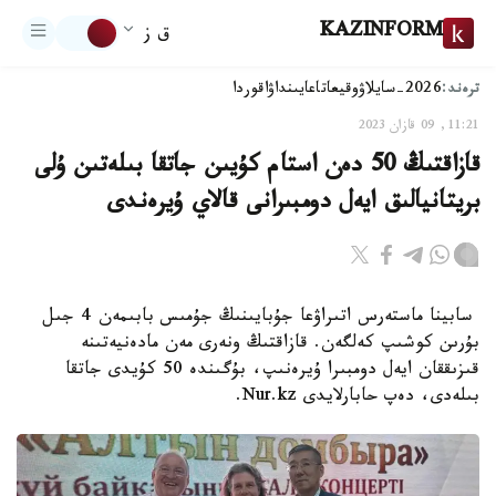
KAZINFORM
ق ز
ترەند:
2026-سايلاۋ
وقيعا
تاعايىنداۋ
اقوردا
11:21, 09 قازان 2023
قازاقتىڭ 50 دەن استام كۇيىن جاتقا بىلەتىن ۇلى
بريتانيالىق ايەل دومبىرانى قالاي ۇيرەندى
سابينا ماستەرس اتىراۋعا جۇبايىنىڭ جۇمىس بابىمەن 4 جىل
بۇرىن كوشىپ كەلگەن. قازاقتىڭ ونەرى مەن مادەنيەتىنە
قىزىققان ايەل دومبىرا ۇيرەنىپ، بۇگىندە 50 كۇيدى جاتقا
بىلەدى، دەپ حابارلايدى Nur.kz.