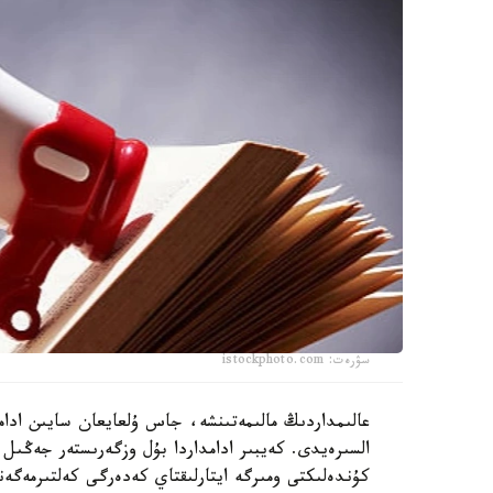
سۋرەت: istockphoto.com
عالىمداردىڭ مالىمەتىنشە، جاس ۇلعايعان سايىن ادا
السىرەيدى. كەيبىر ادامداردا بۇل وزگەرىستەر جەڭىل
كۇندەلىكتى ومىرگە ايتارلىقتاي كەدەرگى كەلتىرمەگەن