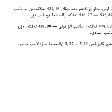
Kurs.kz مالىمەتىنشە، قازىرگى ۋاقىتتا الماتىنىڭ اقشا ايىرباستاۋ پۋنكتتەرىندە دوللار 481,16 تەڭگەدەن ساتىلىپ
ال، استانا قالاسى بويىنشا دوللاردى ساتۋ باعامى — 478,02 تەڭگە، ساتىپ الۋ قۇنى — 481,98 تەڭگە. ەۋرو
عىندا ساۋدالانىپ جاتىر.