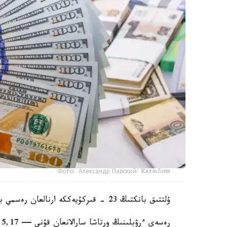
Фото: Александр Павский/ Kazinform
ۇلتتىق بانكتىڭ 23 - قىركۇيەككە ارنالعان رەسمي باعامى — 1 دوللارعا 479,05 تەڭگە.
رەسەي ءرۋبلىنىڭ ورتاشا سارالانعان قۇنى — 5,17 تەڭگە. ەۋرو — 534,57.