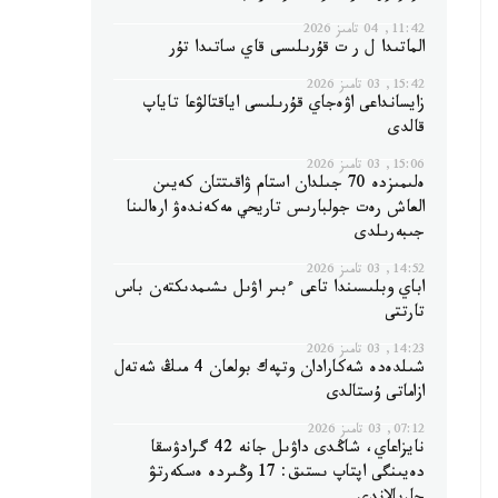
11:42, 04 تامىز 2026
الماتىدا ل ر ت قۇرىلىسى قاي ساتىدا تۇر
15:42, 03 تامىز 2026
زايسانداعى اۋەجاي قۇرىلىسى اياقتالۋعا تاياپ
قالدى
15:06, 03 تامىز 2026
ەلىمىزدە 70 جىلدان استام ۋاقىتتان كەيىن
العاش رەت جولبارىس تاريحي مەكەندەۋ ارەالىنا
جىبەرىلدى
14:52, 03 تامىز 2026
اباي وبلىسىندا تاعى ءبىر اۋىل ىشىمدىكتەن باس
تارتتى
14:23, 03 تامىز 2026
شىلدەدە شەكارادان وتپەك بولعان 4 مىڭ شەتەل
ازاماتى ۇستالدى
07:12, 03 تامىز 2026
نايزاعاي، شاڭدى داۋىل جانە 42 گرادۋسقا
دەيىنگى اپتاپ ىستىق: 17 وڭىردە ەسكەرتۋ