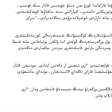
ۋعا قاراعاندا كورۋ مەن ەستۋ جۇيەسىن قاتار ىسكە قوسىپ،
توريكانى دامىتىپ، اقپاراتتى ەستە ساقتاۋعا كومەكتەسەدى.
ى جانە نازاردى شوعىرلاندىرۋدى ىنتالاندىرادى، ءبىراق
ى قاتىسۋشىلاردىڭ كوگنيتيۆتىك تەستىلەردەگى كورسەتكىشتەرى
بۇل وزگەرىستەردىڭ كولەمى اسا ۇلكەن بولماعانىن جانە قىسقا
ومىردەگى بارلىق قابىلەتتەرى بىردەن جاقساردى دەگەندى
، قولجەتىمدى ءارى شىعىنى از ەكەنىن ايتادى. سونىمەن قاتار
زىعۋشىلىعىنا قاراي تاڭداي الاتىندىقتان، مۇنداي جاتتىعۋدى
دەڭگەيىن وزگەرتۋ ميدىڭ بەيىمدەلۋ قابىلەتىن ودان ءارى
رلاپ وتىر.