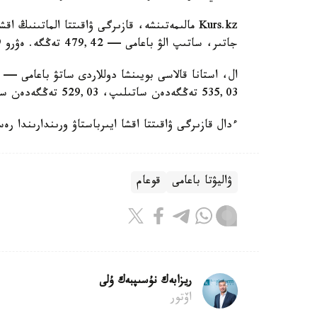
جاتىر، ساتىپ الۋ باعامى — 479,42 تەڭگە. ەۋرو 532,89 — 536,77 تەڭگە ارالىعىندا قۇبىلىپ تۇر.
535,03 تەڭگەدەن ساتىلىپ، 529,03 تەڭگەدەن ساتىپ الىنادى.
ءدال قازىرگى ۋاقىتتا اقشا ايىرباستاۋ ورىندارىندا رەسەي ۆاليۋتاسى 5,13 - 5,22 ارالى
ۋاليۋتا باعامى
قوعام
ريزابەك نۇسىپبەك ۇلى
اۆتور