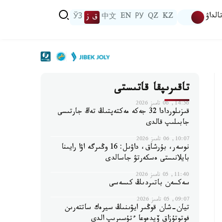
الداۋ
KZ
QZ
РУ
EN
中文
ق ز
ЎЗ
تاقىرىپقا قاتىستى
14:56, 06 تامىز 2026
قىزىلوردادا 32 جەكە مەكتەپتىڭ تەڭ جارتىسى
جابىلىپ قالدى
10:07, 06 تامىز 2026
نوسەر، بۇرشاق، داۋىل: 16 وڭىرگە اۋا رايىنا
بايلانىستى ەسكەرتۋ جاسالدى
11:40, 05 تامىز 2026
سەكسەن باتىردىڭ كىسەسى
09:07, 05 تامىز 2026
تيان-شان قوڭىر ايۋىنىڭ سيرەك ساتتەرىن
فوتوتۇزاق ۆيدەوعا ءتۇسىرىپ الدى