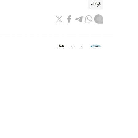
قوعام
بەيسەن سۇلتان
اۆتور
08:00, 07 تامىز 2026
اۆياتسيا سالاسىنا قانداي رەفورمالار 
استانا. KAZINFORM - قازاقستان 
سوعان وراي جاڭا اۋەجايلار بوي كوتەرىپ، «اشى
سالانىڭ باسەكەگە قابىلەتىن ارتتىرۋ ءۇشىن نار
نات