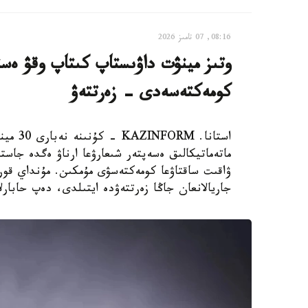
08:16, 07 تامىز 2026
وتىز مينۋت داۋىستاپ كىتاپ وقۋ ەستە
كومەكتەسەدى - زەرتتەۋ
استانا.
ماتەماتيكالىق ەسەپتەر شىعارۋعا ارناۋ ەگدە جاستا
جاريالانعان جاڭا زەرتتەۋدە ايتىلدى، دەپ حابارلايدى st.org