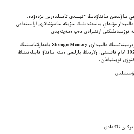
مي ساۋلىعىن ساقتاۋدىڭ ءتيىمدى تاسىلدەرىن ىزدەۋدە.
عالىمدار مۇنداي بەلسەندىلىك جۇيكە جاسۋشالارى اراسىنداعى
گە توزىمدىلىكتى ارتتىرادى دەپ ەسەپتەيدى.
زەرتتەۋ اياسىندا ا ق ش-تاعى دجوردج مەيسون ۋنيۆەرسيتەتىنىڭ عالىمدارى StrongerMemory باعدارلاماسىنىڭ
تيىمدىلىگىن باعالادى. وعان جاسى 59-دان اسقان 102 ادام قاتىستى. ولاردىڭ بارلىعى ەستە ساقتاۋ قابىلەتىنىڭ
گنوزى قويىلماعان.
ۇسىنىلدى:
 ەركىن تاڭدادى.