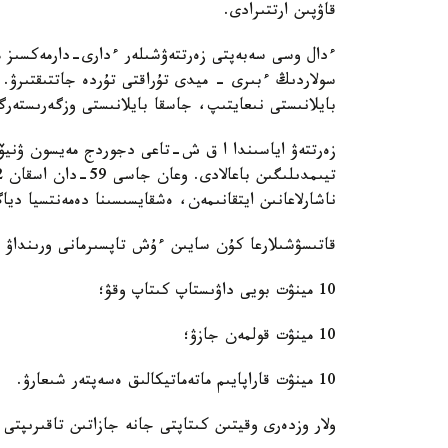
قاۋپىن ارتتىرادى.
ءدال وسى سەبەپتى زەرتتەۋشىلەر ءدارى-دارمەكسىز 
سولاردىڭ ءبىرى - ميدى تۇراقتى تۇردە جاتتىقتىرۋ. 
بايلانىستى نىعايتىپ، جاسقا بايلانىستى وزگەرىستەر
ناشارلاعانىن ايتقانىمەن، ەشقايسىسىنا دەمەنتسيا ديا
قاتىسۋشىلارعا كۇن سايىن ءۇش تاپسىرمانى ورىنداۋ 
10 مينۋت بويى داۋىستاپ كىتاپ وقۋ؛
10 مينۋت قولمەن جازۋ؛
10 مينۋت قاراپايىم ماتەماتيكالىق ەسەپتەر شىعارۋ.
ولار وزدەرى وقيتىن كىتاپتى جانە جازاتىن تاقىرىپتى