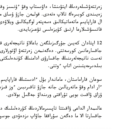
زەرتتەۋشىلەردىڭ ايتۋىنشا، داۋىستاپ وقۋ ءۇنسىز وق
زەيىندى كوبىرەك تالاپ ەتەدى. قولمەن جازۋ ۇساق مو
ال قاراپايىم ماتەماتيكالىق ەسەپتەر لوگيكالىق ويلاۋد
قاتىسۋشىلارعا ارتىق كۇيزەلىس تۋعىزبايدى.
12 اپتادان كەيىن جۇرگىزىلگەن باعالاۋ ناتيجەلەر
جاقسارعانىن كورسەتتى. دەگەنمەن زەرتتەۋ اۆتورلارى 
تەست ناتيجەلەرىنىڭ جاقسارۋى ادامنىڭ كۇندەلىكتى 
بىلدىرمەيتىنىن اتاپ ءوتتى.
سوعان قاراماستان، ماماندار بۇل ءادىستىڭ قاراپايىم
ءار ادام وقۋ ماتەريالىن جانە جازۋ تاقىرىبىن ءوز قى
ۇزاق ۋاقىت بويى تۇراقتى ورىنداۋ جەڭىل بولادى.
عالىمدار الداعى ۋاقىتتا تاپسىرمالاردىڭ كۇردەلىلىك 
جاقسارتا الا ما دەگەن سۇراققا جاۋاپ ىزدەۋدى جوسپا