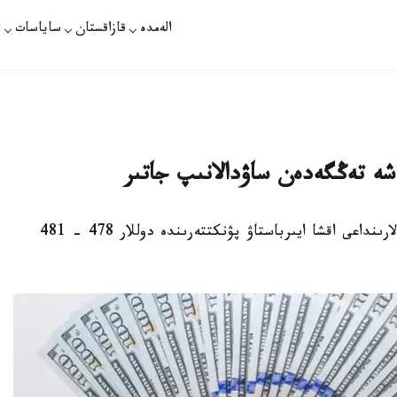
الەمدە
قازاقستان
ساياسات
ت
 نەشە تەڭگەدەن ساۋدالانىپ جاتىر
الماتى. KAZINFORM - استانا مەن الماتى قالالارىنداعى اقشا ايىرباستاۋ پۋنكتتەرىندە دوللار 478 - 481