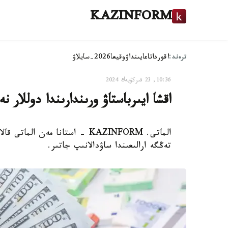
KAZINFORM
ترەند:
اقوردا
تاعايىنداۋ
وقيعا
2026-سايلاۋ
10:36, 23 قىركۇيەك 2024
اقشا ايىرباستاۋ ورىندارىندا دوللار
تەڭگە ارالىعىندا ساۋدالانىپ جاتىر.