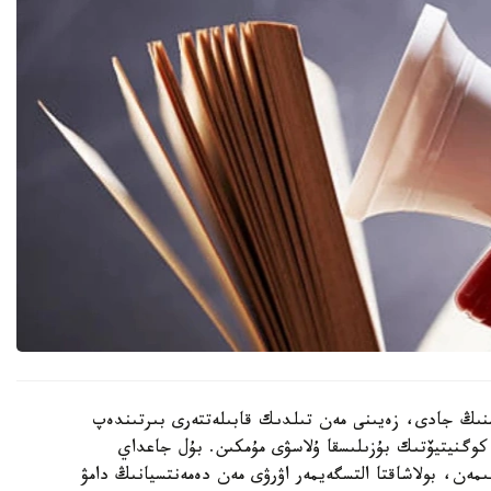
منىڭ جادى، زەيىنى مەن تىلدىك قابىلەتتەرى بىرتىندەپ
 كوگنيتيۆتىك بۇزىلىسقا ۇلاسۋى مۇمكىن. بۇل جاعداي
ىمەن، بولاشاقتا التسگەيمەر اۋرۋى مەن دەمەنتسيانىڭ دامۋ