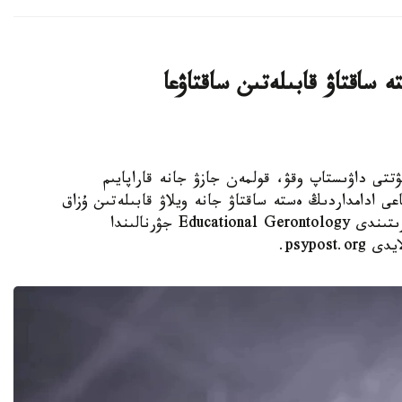
 ساقتاۋ قابىلەتىن ساقتاۋعا
 KAZINFORM - كۇنىنە نەبارى 30 مينۋتتى داۋىستاپ وقۋ، قولمەن جازۋ جانە قاراپايىم
عى ادامداردىڭ ەستە ساقتاۋ جانە ويلاۋ قابىلەتىن ۇزاق
ۋاقىت ساقتاۋعا كومەكتەسۋى مۇمكىن. مۇنداي قورىتىندى Educational Gerontology جۋرنالىندا
psypo.