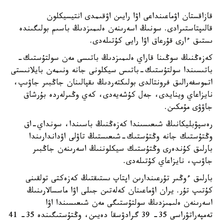
قازاقستان اۋماعىنداعى اۋا رايىن اۋقىمدى انتيسيكلون
قالىپتاستىرادى. سونىڭ اسەرىنەن ەلىمىزدىڭ باسىم بولىگىندە
ىستىق ءارى قۇرعاق اۋا رايى كۇتىلەدى.
كەزەڭنىڭ سوڭىنا قاراي ەلىمىزدىڭ باتىسى مەن سولتۇستىك-
باتىسىندا سولتۇستىك-باتىس سيكلونى جانە ونىمەن بايلانىستى
اتموسفەرالىق فرونتالدى بولىكتەردىڭ ىقپالىنان جاڭبىر جاۋىپ،
نايزاعاي وينايدى، جەل كۇشەيەدى، كەي وڭىرلەردە بۇرشاق
جاۋۋى مۇمكىن.
رەسپۋبليكانىڭ شىعىسىندا كەزەڭنىڭ باسىندا، سونداي-اق
وڭتۇستىك جانە وڭتۇستىك-شىعىستىڭ تاۋلى اۋداندارىندا
بارلىق كۇندەرى وڭتۇستىك سيكلوننىڭ اسەرىنەن جاڭبىر
جاۋىپ، نايزاعاي كۇتىلەدى.
بارلىق ءوڭىر تۇرعىندارىن اپتاپ ىستىقتىڭ كەزەكتى تولقىنى
كۇتىپ تۇر. يران اۋماعىنان كەلەتىن جىلى اۋا ماسسالارىنىڭ
اسەرىنەن ەلىمىزدىڭ سولتۇستىگى مەن شىعىسىندا اۋا
تەمپەراتۋراسى 35- 39 گرادۋسقا دەيىن، وڭتۇستىگىندە 35- 41