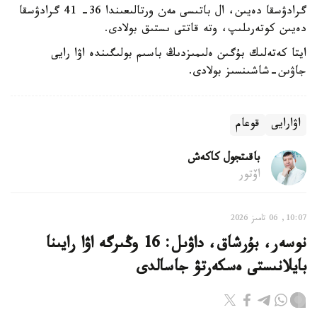
گرادۋسقا دەيىن، ال باتىسى مەن ورتالىعىندا 36- 41 گرادۋسقا
دەيىن كوتەرىلىپ، وتە قاتتى ىستىق بولادى.
ايتا كەتەلىك بۇگىن ەلىمىزدىڭ باسىم بولىگىندە اۋا رايى
جاۋىن-شاشىنسىز بولادى.
اۋارايى
قوعام
باقىتجول كاكەش
اۆتور
10:07, 06 تامىز 2026
نوسەر، بۇرشاق، داۋىل: 16 وڭىرگە اۋا رايىنا
بايلانىستى ەسكەرتۋ جاسالدى