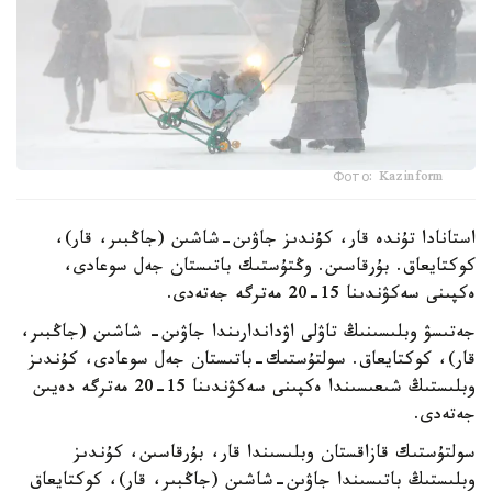
Фото: Kazinform
استانادا تۇندە قار، كۇندىز جاۋىن-شاشىن (جاڭبىر، قار)،
كوكتايعاق. بۇرقاسىن. وڭتۇستىك باتىستان جەل سوعادى،
ەكپىنى سەكۋندىنا 15-20 مەترگە جەتەدى.
جەتىسۋ وبلىسىنىڭ تاۋلى اۋداندارىندا جاۋىن- شاشىن (جاڭبىر،
قار)، كوكتايعاق. سولتۇستىك-باتىستان جەل سوعادى، كۇندىز
وبلىستىڭ شىعىسىندا ەكپىنى سەكۋندىنا 15-20 مەترگە دەيىن
جەتەدى.
سولتۇستىك قازاقستان وبلىسىندا قار، بۇرقاسىن، كۇندىز
وبلىستىڭ باتىسىندا جاۋىن-شاشىن (جاڭبىر، قار)، كوكتايعاق