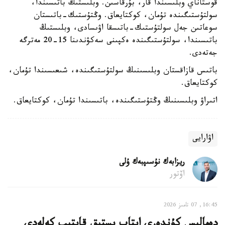
قوستاناي وبلىسىندا قار، بۇرقاسىن. وبلىستىڭ باتىسىندا،
سولتۇستىگىندە تۇمان، كوكتايعاق. وڭتۇستىك-باتىستان
سوعاتىن جەل سولتۇستىك-باتىسقا اۋىسادى، وبلىستىڭ
باتىسىندا، سولتۇستىگىندە ەكپىنى سەكۋندىنا 15-20 مەترگە
جەتەدى.
باتىس قازاقستان وبلىسىنىڭ سولتۇستىگىندە، شىعىسىندا تۇمان،
كوكتايعاق.
اتىراۋ وبلىسىنىڭ وڭتۇستىگىندە، باتىسىندا تۇمان، كوكتايعاق.
اۋارايى
ريزابەك نۇسىپبەك ۇلى
اۆتور
16:45, 07 تامىز 2026
دەمالىس كۇندەرى اپتاپ ىستىق قايتىپ كەلەدى