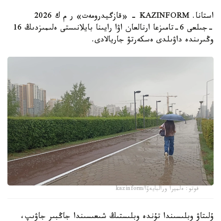
استانا. KAZINFORM - «قازگيدرومەت» ر م ك 2026
-جىلعى 6-تامىزعا ارنالعان اۋا رايىنا بايلانىستى ەلىمىزدىڭ 16
وڭىرىندە داۋىلدى ەسكەرتۋ جاريالادى.
فوتو: ەلميرا ورالبايەۆا/kazinform
ۇلىتاۋ وبلىسىندا تۇندە وبلىستىڭ شىعىسىندا جاڭبىر جاۋىپ،