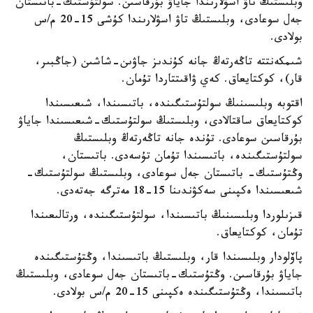
وبلىستىڭ تاۋ اسۋلارىندا جاياۋ بۇرقاسىن. سولتۇستىك-باتىستان
جەل سوعادى، وبلىستىڭ تاۋ اسۋلارىندا كۇشى 15-20 م/س
بولادى.
شىمكەنتتە تاڭەرتەڭ جانە كۇندىز جاۋىن-شاشىن (جاڭبىر،
قار)، كوكتايعاق. كەي ۋاقىتتاردا تۇمان.
اقتوبە وبلىسىنىڭ سولتۇستىگىندە، باتىسىندا، شىعىسىندا
كوكتايعاق ساقتالادى، وبلىستىڭ سولتۇستىك-شىعىسىندا جاياۋ
بۇرقاسىن سوعادى. تۇندە جانە تاڭەرتەڭ وبلىستىڭ
سولتۇستىگىندە، باتىسىندا تۇمان تۇسەدى. باتىستان،
وڭتۇستىك- باتىستان جەل سوعادى، وبلىستىڭ سولتۇستىك-
شىعىسىندا ەكپىنى سەكۋندىنا 15-18 مەترگە جەتەدى.
قىزىلوردا وبلىسىنىڭ باتىسىندا، سولتۇستىگىندە، ورتالىعىندا
تۇمان، كوكتايعاق.
پاۆلودار وبلىسىندا قار، وبلىستىڭ باتىسىندا، وڭتۇستىگىندە
جاياۋ بۇرقاسىن. وڭتۇستىك-باتىستان جەل سوعادى، وبلىستىڭ
باتىسىندا، وڭتۇستىگىندە ەكپىنى 15-20 م/س بولادى.