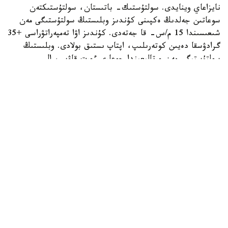
نايزاعاي وينايدى. سولتۇستىك- باتىستان، سولتۇستىكتەن
سوعاتىن جەلدىڭ ەكپىنى كۇندىز وبلىستىڭ سولتۇستىگى مەن
شىعىسىندا 15 م/س- قا جەتەدى. كۇندىز اۋا تەمپەراتۋراسى +35
گرادۋسقا دەيىن كوتەرىلىپ، اپتاپ ىستىق بولادى. وبلىستىڭ
سولتۇستىگى مەن ورتالىعىندا جوعارى ءورت قاۋپى، ال
وڭتۇستىگى مەن شىعىسىندا توتەنشە ءورت قاۋپى ساقتالادى.
جەزقازعان قالاسىندا دا جوعارى ءورت قاۋپى كۇتىلەدى.
جەتىسۋ وبلىسىنىڭ تاۋلى اۋداندارىندا جاڭبىر جاۋىپ، نايزاعاي
وينايدى، كۇندىز كەي جەرلەردە نوسەر جاڭبىر جاۋادى. الاكول
كولدەرى ماڭىندا سولتۇستىك- باتىستان سوعاتىن جەلدىڭ
ەكپىنى 15- 20 م/س بولادى. وبلىستىڭ وڭتۇستىگىندە جوعارى،
ال سولتۇستىگى، شىعىسى جانە ورتالىعىندا توتەنشە ءورت قاۋپى
ساقتالادى. تالدىقورعاندا توتەنشە ءورت قاۋپى جاريالانعان.
قاراعاندى وبلىسىنىڭ سولتۇستىگى مەن شىعىسىندا جاڭبىر،
نايزاعاي، بۇرشاق جانە داۋىلدى جەل كۇتىلەدى. وبلىستىڭ
شىعىسىندا تۇندە كەي جەرلەردە نوسەر جاڭبىر جاۋادى.
سولتۇستىك- باتىستان جانە سولتۇستىكتەن سوعاتىن جەلدىڭ