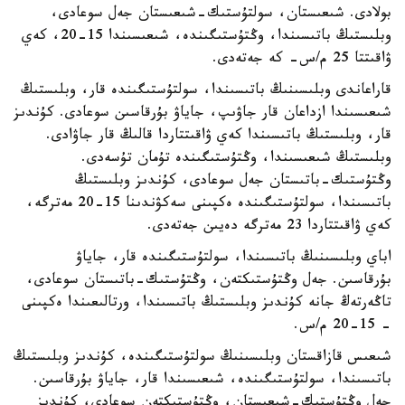
بولادى. شىعىستان، سولتۇستىك-شىعىستان جەل سوعادى،
وبلىستىڭ باتىسىندا، وڭتۇستىگىندە، شىعىسىندا 15-20، كەي
ۋاقىتتا 25 م/س- كە جەتەدى.
قاراعاندى وبلىسىنىڭ باتىسىندا، سولتۇستىگىندە قار، وبلىستىڭ
شىعىسىندا ازداعان قار جاۋىپ، جاياۋ بۇرقاسىن سوعادى. كۇندىز
قار، وبلىستىڭ باتىسىندا كەي ۋاقىتتاردا قالىڭ قار جاۋادى.
وبلىستىڭ شىعىسىندا، وڭتۇستىگىندە تۇمان تۇسەدى.
وڭتۇستىك-باتىستان جەل سوعادى، كۇندىز وبلىستىڭ
باتىسىندا، سولتۇستىگىندە ەكپىنى سەكۋندىنا 15-20 مەترگە،
كەي ۋاقىتتاردا 23 مەترگە دەيىن جەتەدى.
اباي وبلىسىنىڭ باتىسىندا، سولتۇستىگىندە قار، جاياۋ
بۇرقاسىن. جەل وڭتۇستىكتەن، وڭتۇستىك-باتىستان سوعادى،
تاڭەرتەڭ جانە كۇندىز وبلىستىڭ باتىسىندا، ورتالىعىندا ەكپىنى
- 15-20 م/س.
شىعىس قازاقستان وبلىسىنىڭ سولتۇستىگىندە، كۇندىز وبلىستىڭ
باتىسىندا، سولتۇستىگىندە، شىعىسىندا قار، جاياۋ بۇرقاسىن.
جەل وڭتۇستىك-شىعىستان، وڭتۇستىكتەن سوعادى، كۇندىز