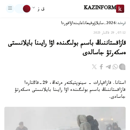
KAZINFORM
ق ز
ترەند:
2026-سايلاۋ
وقيعا
تاعايىنداۋ
اقوردا
07:12, 29 قاڭتار 2025
قازاقستاننىڭ باسىم بولىگىندە اۋا رايىنا بايلانىستى
ەسكەرتۋ جاسالدى
استانا. قازاقپارات - سينوپتيكتەر ەرتەڭ، 29-قاڭتاردا
قازاقستاننىڭ باسىم بولىگىندە اۋا رايىنا بايلانىستى ەسكەرتۋ
جاسادى.