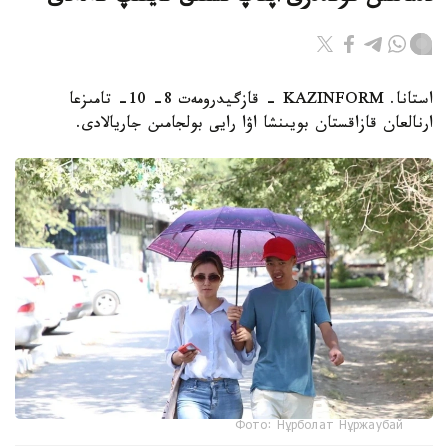
استانا. KAZINFORM - قازگيدرومەت 8- 10- تامىزعا
ارنالعان قازاقستان بويىنشا اۋا رايى بولجامىن جاريالادى.
Фото: Нұрболат Нұржаубай