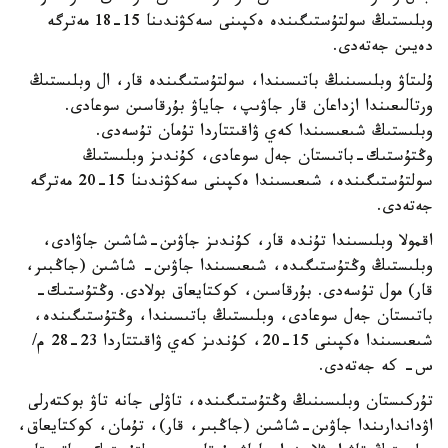
وبلىستىڭ سولتۇستىگىندە ەكپىنى سەكۋندىنا 15-18 مەترگە
دەيىن جەتەدى.
ۇلىتاۋ وبلىسىنىڭ باتىسىندا، سولتۇستىگىندە قار، ال وبلىستىڭ
ورتالىعىندا ازداعان قار جاۋىپ، جاياۋ بۇرقاسىن سوعادى.
وبلىستىڭ شىعىسىندا كەي ۋاقىتتاردا تۇمان تۇسەدى.
وڭتۇستىك-باتىستان جەل سوعادى، كۇندىز وبلىستىڭ
سولتۇستىگىندە، شىعىسىندا ەكپىنى سەكۋندىنا 15-20 مەترگە
جەتەدى.
اقمولا وبلىسىندا تۇندە قار، كۇندىز جاۋىن-شاشىن جاۋادى،
وبلىستىڭ وڭتۇستىگىدە، شىعىسىندا جاۋىن- شاشىن (جاڭبىر،
قار) مول تۇسەدى. بۇرقاسىن، كوكتايعاق بولادى. وڭتۇستىك-
باتىستان جەل سوعادى، وبلىستىڭ باتىسىندا، وڭتۇستىگىندە،
شىعىسىندا ەكپىنى 15-20، كۇندىز كەي ۋاقىتتاردا 23-28 م/
س- كە جەتەدى.
تۇركىستان وبلىسىنىڭ وڭتۇستىگىندە، تاۋلى جانە تاۋ بوكتەرلى
اۋداندارىندا جاۋىن-شاشىن (جاڭبىر، قار)، تۇمان، كوكتايعاق،