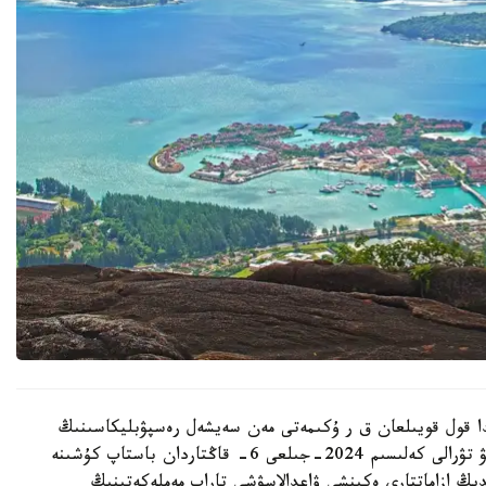
ك قالاسىندا قول قويىلعان ق ر ۇكىمەتى مەن سەيشەل رەسپۋبليكاسىنىڭ
ۇكىمەتى اراسىنداعى ۆيزالىق تالاپتاردان ءوزارا بوساتۋ تۋرالى كەلىسىم 2024-جىلعى 6- قاڭتاردان باستاپ كۇشىنە
ڭ ازاماتتارى ەكىنشى ۋاعدالاسۋشى تاراپ مەملەكەتىنىڭ