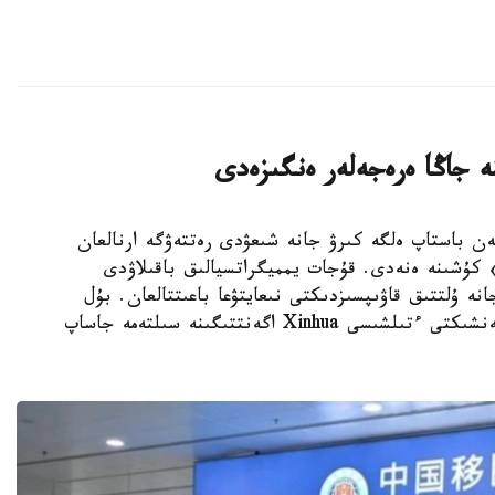
ە جاڭا ەرەجەلەر ەنگىزەدى
K - قىتايدا 15-قىركۇيەكتەن باستاپ ەلگە كىرۋ جانە شىعۋدى رەتتەۋگە ارنالعان
 كۇشىنە ەنەدى. قۇجات يمميگراتسيالىق باقىلاۋدى
انە ۇلتتىق قاۋىپسىزدىكتى نىعايتۋعا باعىتتالعان. بۇل
تۋرالى Kazinform اگەنتتىگىنىڭ بەيجىڭدەگى مەنشىكتى ءتىلشىسى Xinhua اگەنتتىگىنە سىلتەمە جاساپ