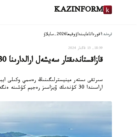
KAZINFORM
ترەند:
اقوردا
تاعايىنداۋ
وقيعا
2026-سايلاۋ
18:59, 15 قاڭتار 2024
قازاقستاندىقتار سەيشەل ارالدارىنا 30 كۇنگە ۆيزاسىز بارا الادى
سىرتقى ىستەر مينيسترلىگىنىڭ رەسمي وكىلى ايب
اراسىندا 30 كۇندىك ۆيزاسىز رەجيم كۇشىنە ەنگەنىن ءمالىم ەتتى، دەپ حابارلايدى Kazinform.