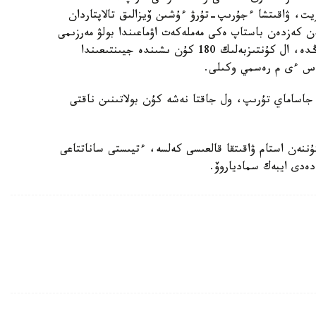
زيت، ۋاقىتشا ءجۇرىپ-تۇرۋ ءۇشىن ۆيزالىق تالاپتاردان
ەن كەزدەن باستاپ ەكى مەملەكەت اۋماعىندا بولۋ مەرزىمى
كۇنتىزبەلىك 30 كۇننەن اسپايتىن مەرزىمدەگى كەزەڭدە، ال كۇنتىزبەلىك 180 كۇن ىشىندە جيىنتىعىندا
ار جاساماي تۇرىپ، ول جاقتا نەشە كۇن بولاتىنىن ناقتى
ر قازاقستان ازاماتتارى سەيشەل ارالدارىندا 30 كۇننەن استام ۋاقىتقا قالعىسى كەلسە، ءتيىستى ساناتتاعى
ەدى ايبەك سمادياروۆ.