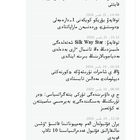
قايتتى
14:06, 22 مامىر 2026
توقايەۆ يۋريكو كويكەنى 1-دارەجەلى
«دوستىق» وردەنىمەن ماراپاتتادى
15:12, 21 مامىر 2026
توقايەۆ: Silk Way Star شەتەلدەگى
ەلىمىزدىڭ ەڭ تانىمال ءارى بەدەلدى
مەدياجوبالارىنىڭ بىرىنە اينالدى
16:54, 19 مامىر 2026
ۋاڭ ي شاحرات نۇرىشەۆكە «كورنەكتى
ديپلومات» مەدالىن تابىستادى
08:00, 15 مامىر 2026
ج ي داۋىرىندەگى تۇركى ينتەگراتسياسى: «ەر
تۇرىكتىڭ بەسىگىندەگى» بەيرەسمي سامميتتەن
نە كۇتەمىز
12:26, 10 مامىر 2026
يران فۋتبولدان الەم چەمپيوناتىنا قاتىسۋ ءۇشىن
حالىقارالىق فۋتبول فەدەراتسياسىنا 10 تالاپ
قويدى