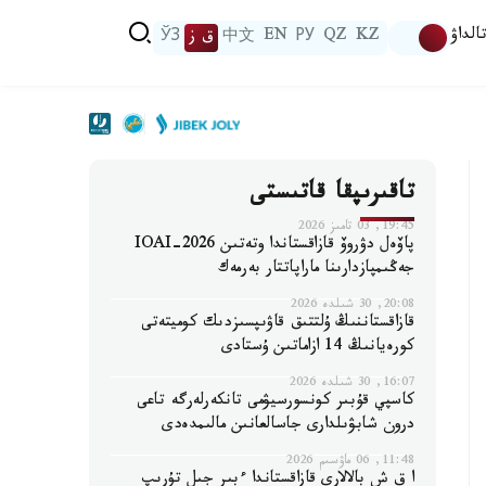
الداۋ
KZ
QZ
РУ
EN
中文
ق ز
ЎЗ
تاقىرىپقا قاتىستى
19:45, 03 تامىز 2026
پاۆەل دۋروۆ قازاقستاندا وتەتىن IOAI-2026
جەڭىمپازدارىنا ماراپاتتار بەرمەك
20:08, 30 شىلدە 2026
قازاقستاننىڭ ۇلتتىق قاۋىپسىزدىك كوميتەتى
كورەيانىڭ 14 ازاماتىن ۇستادى
16:07, 30 شىلدە 2026
كاسپي قۇبىر كونسورسيۋمى تانكەرلەرگە تاعى
درون شابۋىلدارى جاسالعانىن مالىمدەدى
11:48, 06 ماۋسىم 2026
ا ق ش بالالارى قازاقستاندا ءبىر جىل تۇرىپ