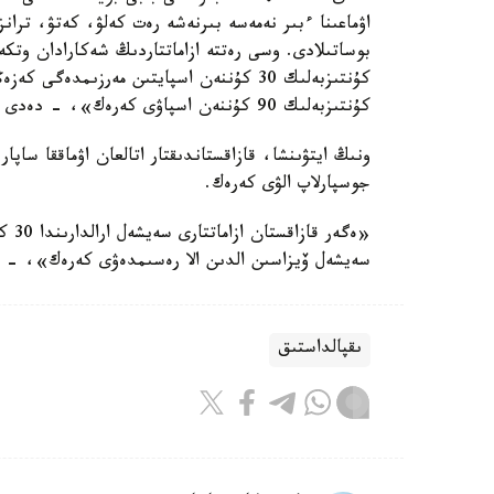
اۋماعىنا ءبىر نەمەسە بىرنەشە رەت كەلۋ، كەتۋ، تران
بوساتىلادى. وسى رەتتە ازاماتتاردىڭ شەكارادان وتك
كۇنتىزبەلىك 90 كۇننەن اسپاۋى كەرەك»، - دەدى س ءى م رەسمي وكىلى.
ونىڭ ايتۋىنشا، قازاقستاندىقتار اتالعان اۋماققا ساپ
جوسپارلاپ الۋى كەرەك.
«ەگە
سەيشەل ۆيزاسىن الدىن الا رەسىمدەۋى كەرەك»، - د
ىقپالداستىق