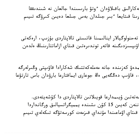
رالىق باقىلاۋدان ءوتۋ بارىسىندا جالعان نە شىندىققا
ىنا قىتايعا ءبىر جىلدان بەس جىلعا دەيىن كىرۋگە تىيىم
نولوگيالار اينالىمىنا قاتىستى تالاپتاردى بۇزىپ، ارەكەتى
ىپسىزدىگىنە قاتەر توندىرەتىن قىتاي ازاماتتارىنىڭ ەلدەن
دەۋ كەزىندە جانە مەملەكەتتىك شەكارادا قاۋىپتى وڭىرلەرگە
، قاۋىپ دەڭگەيى ەڭ جوعارى ايماقتارعا بارۋدان باس تارتۋعا
تىن ۇيىمدارعا قويىلاتىن تالاپتاردى دا كۇشەيتەدى.
دەلدالدىق قىزمەت كورسەتەتىن اگەنتتىكتەر تىركەلگەننەن كەيىن 15 كۇن ىشىندە يمميگراتسيالىق ورگانداردا
 قىتاي اۋماعىندا مۇنداي قىزمەت كورسەتۋگە تىكەلەي تىيىم