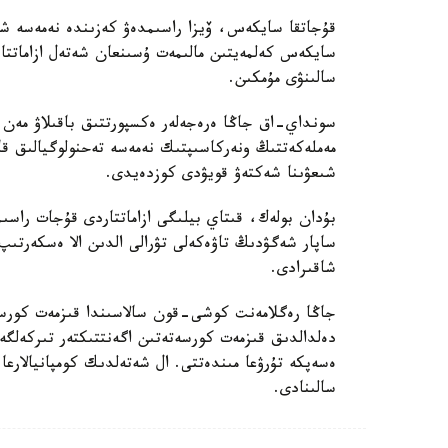
قۇجاتقا سايكەس، ۆيزا راسىمدەۋ كەزىندە نەمەسە شەكا
سايكەس كەلمەيتىن مالىمەت ۇسىنعان شەتەل ازاماتتار
سالىنۋى مۇمكىن.
سونداي-اق جاڭا ەرەجەلەر ەكسپورتتىق باقىلاۋ مەن تەح
مەملەكەتتىڭ ونەركاسىپتىك نەمەسە تەحنولوگيالىق قاۋ
شىعۋىنا شەكتەۋ قويۋدى كوزدەيدى.
بۇدان بولەك، قىتاي بيلىگى ازاماتتاردى قۇجات راسىم
ساپار شەگۋدىڭ تاۋەكەلى تۋرالى الدىن الا ەسكەرتىپ
شاقىرادى.
جاڭا رەگلامەنت كوشى-قون سالاسىندا قىزمەت كورسەتە
ەسەپكە تۇرۋعا مىندەتتى. ال شەتەلدىك كومپانيالارعا
سالىنادى.