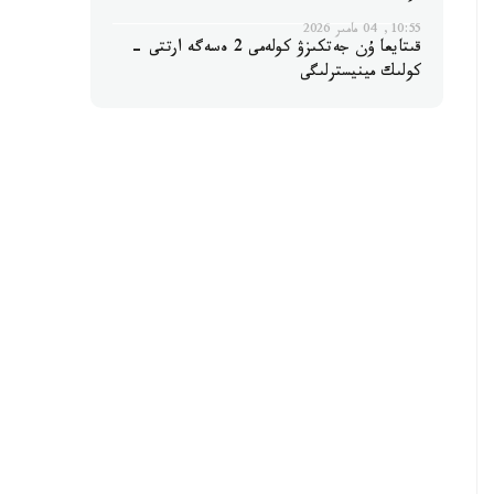
10:55, 04 مامىر 2026
قىتايعا ۇن جەتكىزۋ كولەمى 2 ەسەگە ارتتى -
كولىك مينيسترلىگى