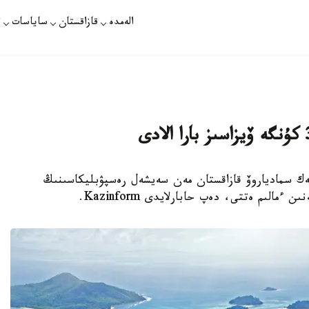
الەمدە
قازاقستان
ساياسات
ت
ەك سمادياروۆ قازاقستان مەن سەيشەل رەسپۋبليكاسىنىڭ