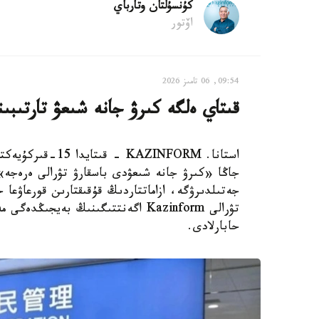
كۇنسۇلتان وتارباي
اۆتور
09:54, 06 تامىز 2026
قىتاي ەلگە كىرۋ جانە شىعۋ تارتىبىن
استانا. AZINFORM
جاڭا «كىرۋ جانە شىعۋدى باسقارۋ تۋرالى ەرەجە»
جەتىلدىرۋگە، ازاماتتاردىڭ قۇقىقتارىن قورعاۋعا ج
حابارلادى.