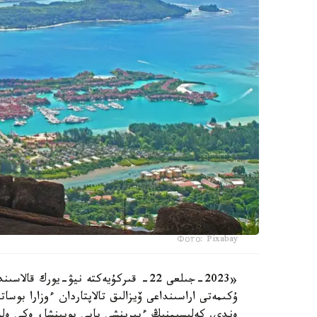
Фото: Pixabay
«2023-جىلعى 22- قىركۇيەكتە نيۋ-يور
ەندى. كەلىسىمنىڭ ءبىرىنشى بابى بويىنشا، ەكى ەلدى