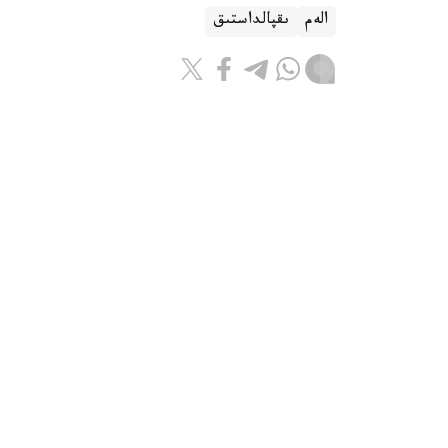
الەم
ىقپالداستىق
بەيسەن سۇلتان
اۆتور
07:15, 05 تامىز 2026
ءار ەلدىڭ ماقتانىشى: ورتالىق ازيان
استانا. KAZINFORM - ورتالىق از
بىرىكتىرەدى. سولاردىڭ ءبىرى – مۋزىكا.