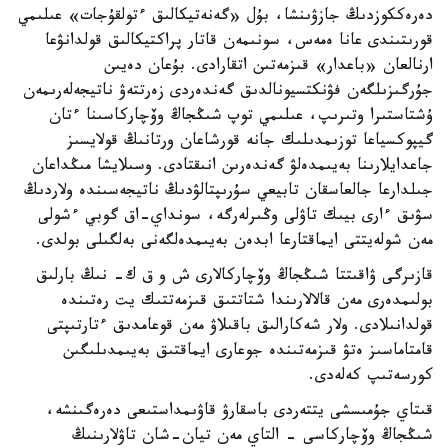
دەرەككوزدىڭ جازۋىنشا، بۇل «گەنەتيكالىق ءتولقۇجات» عىلىمي
قورىتىندى عانا ەمەس، سونىمەن قاتار پراكتيكالىق قولدانۋعا
ارنالعان «باعدار» قىزمەتىن اتقارادى. بۇعان دەيىن
جۇرگىزىلگەن فۋنكتسيونالدىق گەندەردى زەرتتەۋ ناتيجەلەرىمەن
ۇشتاستىرا وتىرىپ، عىلىمي توپ شىڭجاڭ وۆچاركاسىنا ءتان
گيپوكسياعا توزىمدىلىك جانە قورشاعان ورتانىڭ قولايسىز
جاعدايلارىنا بەيىمدەلۋ گەندەرىن انىقتادى. وسىلايشا مىڭداعان
جىلدارعا جالعاسقان تابيعي سۇرىپتالۋدىڭ ناتيجەسىندە ولاردىڭ
سۋىق ءارى بيىك تاۋلى وڭىرلەرگە، سونداي-اق گوبي ءشولى
مەن شولەيتتى ايماقتارعا ابدەن بەيىمدەلگەنى بەلگىلى بولدى.
قازىرگى ۋاقىتتا شىڭجاڭ وۆچاركالارى ش و ق ك- نىڭ بارلىق
بولىمدەرى مەن قالالارىندا شتاتتىق قىزمەتتىك يت رەتىندە
قولدانىلادى. ولار شەكارالىق باقىلاۋ مەن قوعامدىق ءتارتىپتى
قامتاماسىز ەتۋ قىزمەتىندە جوعارى ايماقتىق بەيىمدىلىگىن
كورسەتىپ كەلەدى.
قىتاي جۇمىسشى يتتەردى باسقارۋ قاۋىمداستىعى دەرەگىنشە،
شىڭجاڭ وۆچاركاسى - التاي مەن تيان-شان تاۋلارىنىڭ