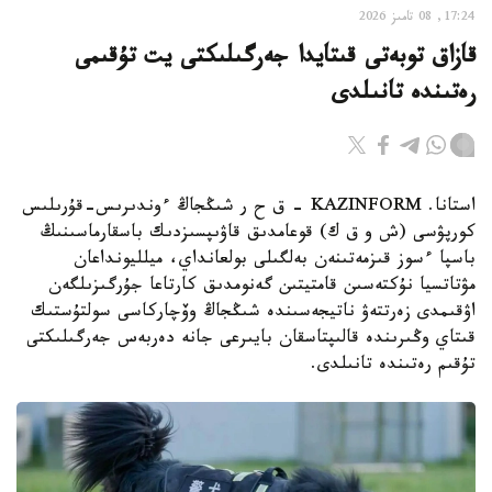
17:24, 08 تامىز 2026
قازاق توبەتى قىتايدا جەرگىلىكتى يت تۇقىمى
رەتىندە تانىلدى
استانا. KAZINFORM – ق ح ر شىڭجاڭ ءوندىرىس-قۇرىلىس
كورپۋسى (ش و ق ك) قوعامدىق قاۋىپسىزدىك باسقارماسىنىڭ
باسپا ءسوز قىزمەتىنەن بەلگىلى بولعانداي، ميلليونداعان
مۋتاتسيا نۇكتەسىن قامتيتىن گەنومدىق كارتاعا جۇرگىزىلگەن
اۋقىمدى زەرتتەۋ ناتيجەسىندە شىڭجاڭ وۆچاركاسى سولتۇستىك
قىتاي وڭىرىندە قالىپتاسقان بايىرعى جانە دەربەس جەرگىلىكتى
تۇقىم رەتىندە تانىلدى.