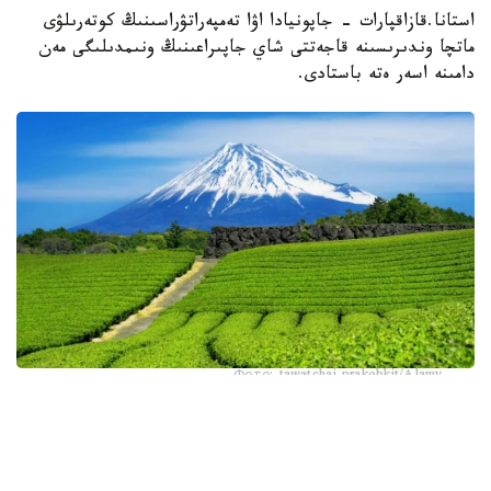
استانا.قازاقپارات - جاپونيادا اۋا تەمپەراتۋراسىنىڭ كوتەرىلۋى
ماتچا وندىرىسىنە قاجەتتى شاي جاپىراعىنىڭ ونىمدىلىگى مەن
دامىنە اسەر ەتە باستادى.
Фото: tawatchai prakobkit/Alamy
اسىرەسە جازعى اپتاپ، جىلى تۇندەر جانە كوكتەمدەگى اۋا
رايىنىڭ قۇبىلمالىلىعى شاي بۇتالارىنا قوسىمشا سالماق ءتۇسىرىپ