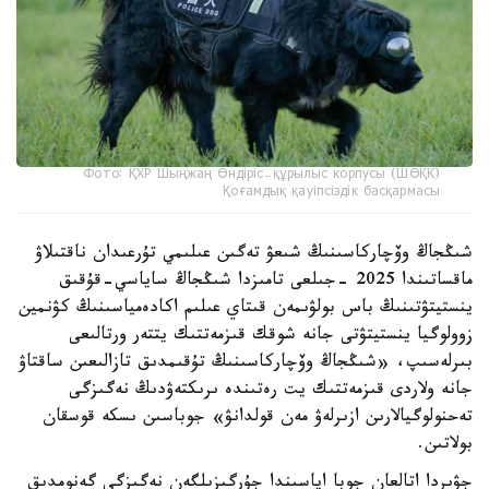
Фото: ҚХР Шыңжаң Өндіріс-құрылыс корпусы (ШӨҚК)
Қоғамдық қауіпсіздік басқармасы
شىڭجاڭ وۆچاركاسىنىڭ شىعۋ تەگىن عىلىمي تۇرعىدان ناقتىلاۋ
ماقساتىندا 2025 -جىلعى تامىزدا شىڭجاڭ ساياسي-قۇقىق
ينستيتۋتىنىڭ باس بولۋىمەن قىتاي عىلىم اكادەمياسىنىڭ كۋنمين
زوولوگيا ينستيتۋتى جانە شوقك قىزمەتتىك يتتەر ورتالىعى
بىرلەسىپ، «شىڭجاڭ وۆچاركاسىنىڭ تۇقىمدىق تازالىعىن ساقتاۋ
جانە ولاردى قىزمەتتىك يت رەتىندە ىرىكتەۋدىڭ نەگىزگى
تەحنولوگيالارىن ازىرلەۋ مەن قولدانۋ» جوباسىن ىسكە قوسقان
بولاتىن.
جۋىردا اتالعان جوبا اياسىندا جۇرگىزىلگەن نەگىزگى گەنومدىق