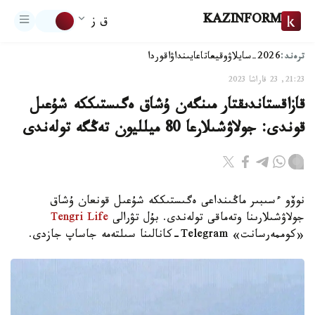
KAZINFORM
ق ز
ترەند:
2026-سايلاۋ
وقيعا
تاعايىنداۋ
اقوردا
21:23, 23 قاراشا 2023
قازاقستاندىقتار مىنگەن ۇشاق ەگىستىككە شۇعىل
قوندى: جولاۋشىلارعا 80 ميلليون تەڭگە تولەندى
نوۆو ءسىبىر ماڭىنداعى ەگىستىككە شۇعىل قونعان ۇشاق
جولاۋشىلارىنا وتەماقى تولەندى. بۇل تۋرالى
Tengri Life
«كوممەرسانت» Telegram-كانالىنا سىلتەمە جاساپ جازدى.