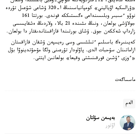
ەسكە سالايىق، 12-قىركۇيەكتە سوچي-ومبى باعىتىندا ۇشقان
«ۋرالسكيە اۆياليني» كومپانياسىنىڭ ا-320 ۇشاعى شۇعىل تۇردە
نوۆو ءسىبىر وبلىسىنداعى ەگىستىككە قوندى. بورتتا 161
جولاۋشى بولعان، ونىڭ ىشىندە 21 بالا، ولاردىڭ ەشقايسىسى
زارداپ شەككەن جوق. ۇشاق بورتىندا قازاقستاندىقتار دا بولعان.
كەيىنىرەك باسىلىم ءتىلشىسى وسى رەيسپەن ۇشقان قازاقستان
ازاماتىنان سۇحبات الدى. پاۆلودار تۇرعىنى ولگا مۋحۋتدينوۆا بۇل
«ءوزى ءۇشىن قورقىنىشتى وقيعا» بولعانىن ايتتى.
ماسساگەت
الەم
بەيسەن سۇلتان
اۆتور