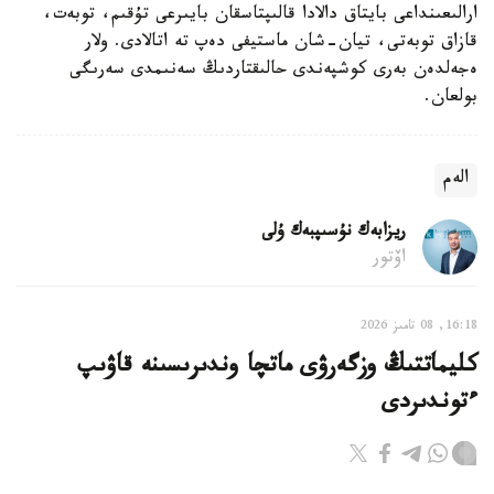
ارالىعىنداعى بايتاق دالادا قالىپتاسقان بايىرعى تۇقىم، توبەت،
قازاق توبەتى، تيان-شان ماستيفى دەپ تە اتالادى. ولار
ەجەلدەن بەرى كوشپەندى حالىقتاردىڭ سەنىمدى سەرىگى
بولعان.
الەم
ريزابەك نۇسىپبەك ۇلى
اۆتور
16:18, 08 تامىز 2026
كليماتتىڭ وزگەرۋى ماتچا وندىرىسىنە قاۋىپ
ءتوندىردى