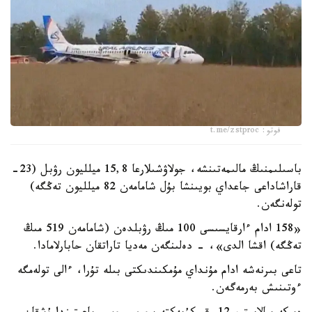
فوتو: t.me/zstproc
باسىلىمنىڭ مالىمەتىنشە، جولاۋشىلارعا 15,8 ميلليون رۋبل (23-
قاراشاداعى جاعداي بويىنشا بۇل شامامەن 82 ميلليون تەڭگە)
تولەنگەن.
«158 ادام ءارقايسىسى 100 مىڭ رۋبلدەن (شامامەن 519 مىڭ
تەڭگە) اقشا الدى»، - دەلىنگەن مەديا تاراتقان حابارلامادا.
تاعى بىرنەشە ادام مۇنداي مۇمكىندىكتى بىلە تۇرا، ءالى تولەمگە
ءوتىنىش بەرمەگەن.