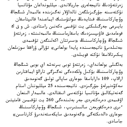
زەرتتەۋدىڭ ناتيجەلەرى جاريالاندى. ميلليونداعان مۋتاتسيا
نۇكتەسىنە جۇرگىزىلگەن تالداۋلار نەگىزىندە عالىمدار شىڭجاڭ
وۆچاركاسىنىڭ قىتايدىڭ سولتۇستىك ايماعىندا قالىپتاسقان
بايىرعى جەرگىلىكتى يت تۇقىمى ەكەنىن راستادى. ش و ق ك
قوعامدىق قاۋىپسىزدىك باسقارماسىنىڭ مالىمەتىنشە، زەرتتەۋ
شىڭجاڭ وۆچاركاسىنىڭ «سىرتتان اكەلىنگەن تۇقىمدى
جەتىلدىرۋ ناتيجەسىندە پايدا بولعانى» تۋرالى ۇزاققا سوزىلعان
پىكىرتالاسقا نۇكتە قويىلدى.
بەلگىلى بولعانداي، زەرتتەۋ توبى بىرنەشە اي بويى شىڭجاڭ
وۆچاركاسىنىڭ بۇكىل ولكەدەگى نەگىزگى تارالۋ ايماقتارىن
ارالاپ، 109 داراباسقا جوعارى ساپالى تولىق گەنومدىق
سەكۆەنيرلەۋ جۇرگىزدى. ناتيجەسىندە 25 ميلليوننان استام
گەنەتيكالىق مۋتاتسيا نۇكتەسى انىقتالدى. عالىمدار الىنعان
اۋقىمدى دەرەكتەردى جەر بەتىندەگى 260 يت تۇقىمىن قامتيتىن
ءىرى دەرەكقورمەن سالىستىرىپ، شىڭجاڭ وۆچاركاسىنىڭ
جوعارى دالدىكتەگى «گەنومدىق سايكەستەندىرۋ كارتاسىن»
جاسادى.