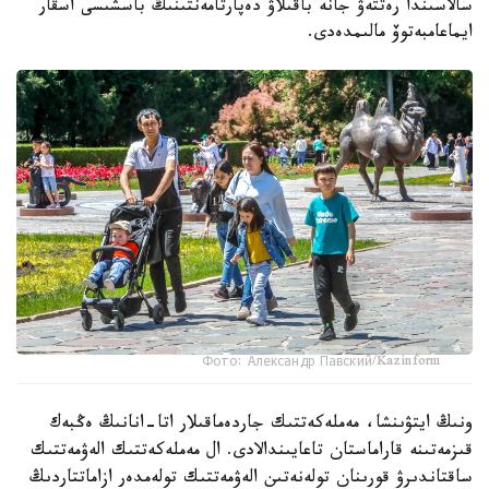
سالاسىندا رەتتەۋ جانە باقىلاۋ دەپارتامەنتىنىڭ باسشىسى اسقار
ايماعامبەتوۆ مالىمدەدى.
Фото: Александр Павский/Kazinform
ونىڭ ايتۋىنشا، مەملەكەتتىك جاردەماقىلار اتا-انانىڭ ەڭبەك
قىزمەتىنە قاراماستان تاعايىندالادى. ال مەملەكەتتىك الەۋمەتتىك
ساقتاندىرۋ قورىنان تولەنەتىن الەۋمەتتىك تولەمدەر ازاماتتاردىڭ