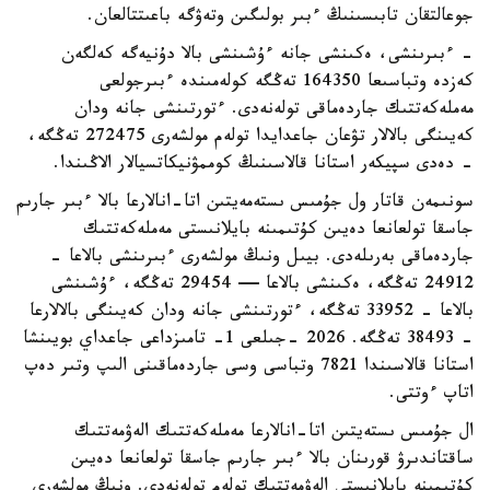
جوعالتقان تابىسىنىڭ ءبىر بولىگىن وتەۋگە باعىتتالعان.
- ءبىرىنشى، ەكىنشى جانە ءۇشىنشى بالا دۇنيەگە كەلگەن
كەزدە وتباسىعا 164350 تەڭگە كولەمىندە ءبىرجولعى
مەملەكەتتىك جاردەماقى تولەنەدى. ءتورتىنشى جانە ودان
كەيىنگى بالالار تۋعان جاعدايدا تولەم مولشەرى 272475 تەڭگە،
- دەدى سپيكەر استانا قالاسىنىڭ كوممۋنيكاتسيالار الاڭىندا.
سونىمەن قاتار ول جۇمىس ىستەمەيتىن اتا-انالارعا بالا ءبىر جارىم
جاسقا تولعانعا دەيىن كۇتىمىنە بايلانىستى مەملەكەتتىك
جاردەماقى بەرىلەدى. بيىل ونىڭ مولشەرى ءبىرىنشى بالاعا -
24912 تەڭگە، ەكىنشى بالاعا — 29454 تەڭگە، ءۇشىنشى
بالاعا - 33952 تەڭگە، ءتورتىنشى جانە ودان كەيىنگى بالالارعا
- 38493 تەڭگە. 2026 -جىلعى 1- تامىزداعى جاعداي بويىنشا
استانا قالاسىندا 7821 وتباسى وسى جاردەماقىنى الىپ وتىر دەپ
اتاپ ءوتتى.
ال جۇمىس ىستەيتىن اتا-انالارعا مەملەكەتتىك الەۋمەتتىك
ساقتاندىرۋ قورىنان بالا ءبىر جارىم جاسقا تولعانعا دەيىن
كۇتىمىنە بايلانىستى الەۋمەتتىك تولەم تولەنەدى. ونىڭ مولشەرى