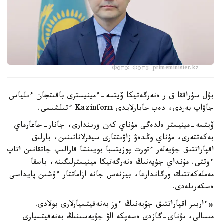
Фото: Фото: primeminister.kz
بۇل سۇراققا ق ر ەنەرگەتيكا ۆيتسە-ءمينيسترى باقىتجان ءىلياس
جاۋاپ بەردى، دەپ حابارلايدى Kazinform ءتىلشىسى.
ۆيتسە-مينيستر ەلدەگى مۇناي كەن ورىندارى، جانار-جاعارماي
بەكەتتەرى، مۇناي وڭدەۋ زاۋىتتارى سيفرلاناتىنىن، بارلىق
اقپاراتتىق جۇيەلەر ءتورت پوزيتسيا بويىنشا قارالىپ جاتقانىن اتاپ
ءوتتى. مۇنداي جۇيەنىڭ ەنەرگەتيكا مينيسترلىگىنە، باسقا
مەملەكەتتىك ورگاندارعا، بيزنەس جانە ازاماتتار ءۇشىن پايداسى
ەسكەرىلەدى.
«ءاربىر اقپاراتتىق جۇيەنىڭ ءوز بەنەفيتسيارلارى بولادى.
مىسالى، مۇناي-گازدى ەسەپكە الۋ جۇيەسىنىڭ بەنەفيتسيارى