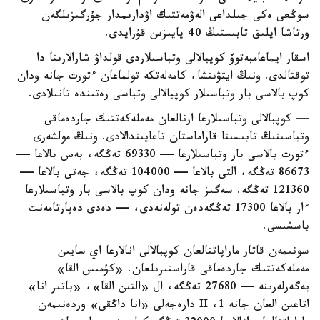
سوڭعى ەكى جىلداعى الەۋمەتتىك اۋدارىمدار جۇرگىزىلگەن
ورتاشا ايلىق تابىستىڭ 40 پايىزىن قۇرايدى.
اسقار ايماعامبەتوۆ كوپبالالى وتباسىلاردى قولداۋ شارالارىنا دا
توقتالدى. ونىڭ ايتۋىنشا، كامەلەتكە تولماعان ءتورت جانە ودان
كوپ بالاسى بار وتباسىلار كوپبالالى وتباسى رەتىندە تانىلادى.
— كوپبالالى وتباسىلارعا ارنالعان مەملەكەتتىك جاردەماقى
وتباسىنىڭ تابىسىنا قاراماستان تاعايىندالادى. ونىڭ مولشەرى
ءتورت بالاسى بار وتباسىلارعا — 69330 تەڭگە، بەس بالاعا —
86673 تەڭگە، التى بالاعا — 104000 تەڭگە، جەتى بالاعا —
121360 تەڭگە. سەگىز جانە ودان كوپ بالاسى بار وتباسىلارعا
ءار بالاعا 17300 تەڭگەدەن تولەنەدى، — دەدى دەپارتامەنت
باسشىسى.
سونىمەن قاتار ماراپاتتالعان كوپبالالى انالارعا اي سايىن
مەملەكەتتىك جاردەماقى قاراستىرىلعان. «كۇمىس القا»
يەگەرلەرىنە — 27680 تەڭگە، ال «التىن القا»، «باتىر انا»
اتاعىن العان جانە 1، II دارەجەلى «انا داڭقى» وردەنىمەن