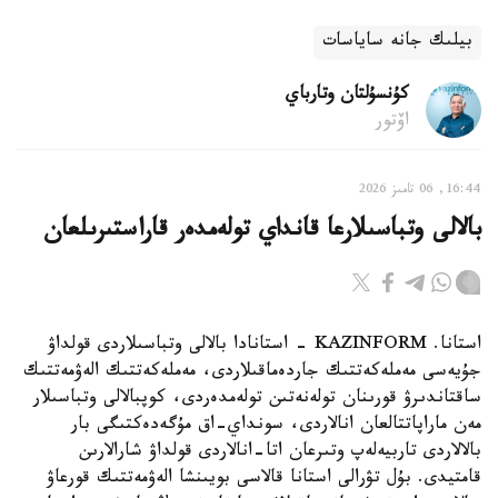
بيلىك جانە ساياسات
كۇنسۇلتان وتارباي
اۆتور
16:44, 06 تامىز 2026
بالالى وتباسىلارعا قانداي تولەمدەر قاراستىرىلعان
استانا. KAZINFORM - استانادا بالالى وتباسىلاردى قولداۋ
جۇيەسى مەملەكەتتىك جاردەماقىلاردى، مەملەكەتتىك الەۋمەتتىك
ساقتاندىرۋ قورىنان تولەنەتىن تولەمدەردى، كوپبالالى وتباسىلار
مەن ماراپاتتالعان انالاردى، سونداي-اق مۇگەدەكتىگى بار
بالالاردى تاربيەلەپ وتىرعان اتا-انالاردى قولداۋ شارالارىن
قامتيدى. بۇل تۋرالى استانا قالاسى بويىنشا الەۋمەتتىك قورعاۋ