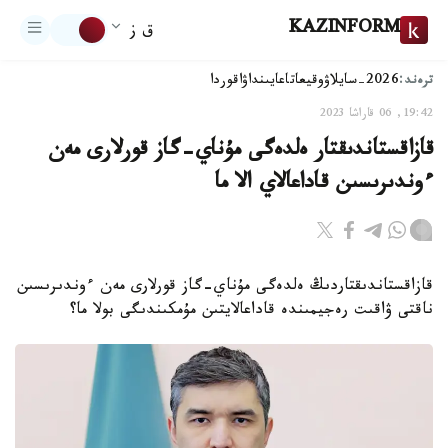
KAZINFORM
ق ز
ترەند:
2026-سايلاۋ
وقيعا
تاعايىنداۋ
اقوردا
19:42, 06 قاراشا 2023
قازاقستاندىقتار ەلدەگى مۇناي-گاز قورلارى مەن
ءوندىرىسىن قاداعالاي الا ما
قازاقستاندىقتاردىڭ ەلدەگى مۇناي-گاز قورلارى مەن ءوندىرىسىن
ناقتى ۋاقىت رەجيمىندە قاداعالايتىن مۇمكىندىگى بولا ما؟