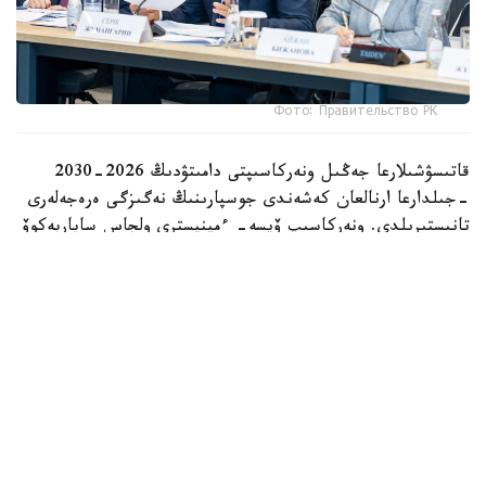
Фото: Правительство РК
قاتىسۋشىلارعا جەڭىل ونەركاسىپتى دامىتۋدىڭ 2026-2030
-جىلدارعا ارنالعان كەشەندى جوسپارىنىڭ نەگىزگى ەرەجەلەرى
تانىستىرىلدى. ونەركاسىپ ۆيسە- ءمينيسترى ولجاس ساپاربەكوۆ
اتاپ وتكەندەي، قۇجات زاڭناما، ساتىپ الۋ تەتىگىن جەتىلدىرۋ،
«كولەڭكەلى» يمپورتقا قارسى ءىس-قيمىل، ينۆەستيتسيا تارتۋ،
وتاندىق برەندتى دامىتۋ مەن كادر دايارلاۋعا ارنالعان 28 ءىس-
شارانى قامتيدى.