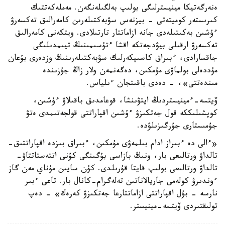
ەنەرگەتيكا مينيسترلىگى بولىپ بەلگىلەنگەن. مەملەكەتتىك
كىرىستەر كوميتەتى - بيزنەس سۋبەكتىلەرىن كامەرالىق تەكسەرۋ
ءۇشىن بەكىتىلەدى جانە ازاماتتار تارتىلادى. ويتكەنى كامەرالىق
تەكسەرۋ ارقىلى بيۋدجەتكە اقشا ءتۇسىمىنىڭ تيىمدىلىگى
جاقسارادى، ءبىراق كاسىپكەرلىك سۋبەكتىلەرىنىڭ وزدەرى بۇعان
مۇددەلى بولماۋى مۇمكىن، دەگەنمەن ولار زاڭ جۇزىندە
مىندەتتى»، - دەدى باقىتجان ءىلياس.
ۆيتسە-ءمينيستردىڭ ايتۋىنشا، قوعامدىق باقىلاۋ ءۇشىن،
كوپشىلىككە قول جەتكىزۋ ءۇشىن اقپاراتتى قولجەتىمدى ەتۋ
جۇمىستارى جۇرگىزىلۋدە.
«ءالى دە ءبىراز ادام بىلمەۋى مۇمكىن، ءبىراق بىزدە اقپاراتتىق-
تالداۋ ورتالىعى بار، ونىڭ بازاسى بۇگىنگى كۇنى اتتەستاتتاۋ-
تالداۋ ورتالىعى بولىپ قايتا قۇرىلدى. كۇن سايىن مۇناي مەن گاز
ءوندىرۋ كولەمى جاريالاناتىن تەلەگرام-كانال بار. تاعى ءبىر
نارسە - بۇل اقپاراتتى ازاماتتارعا جەتكىزۋ كەرەك» - دەپ
تولىقتىردى ۆيتسە-مينيستر.