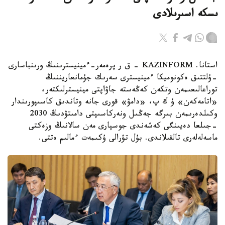
ىسكە اسىرىلادى
استانا. KAZINFORM - ق ر پرەمەر-ءمينيسترىنىڭ ورىنباسارى
-ۇلتتىق ەكونوميكا ءمينيسترى سەرىك جۇمانعاريننىڭ
توراعالىعىمەن وتكەن كەڭەستە جاۋاپتى مينيسترلىكتەر،
«اتامەكەن» ۇ ك پ، «دامۋ» قورى جانە وتاندىق كاسىپورىندار
وكىلدەرىمەن بىرگە جەڭىل ونەركاسىپتى دامىتۋدىڭ 2030
-جىلعا دەيىنگى كەشەندى جوسپارى مەن سالانىڭ وزەكتى
ماسەلەلەرى تالقىلاندى. بۇل تۋرالى ۇكىمەت ءمالىم ەتتى.