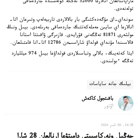
ماراپاتتالعان انالارعا 32000 تەڭگە كولەمىندە جاردەماقى
تولەنەدى.
سونداي-اق مۇگەدەكتىگى بار بالالاردى تاربيەلەپ وتىرعان اتا-
انالارعا اي سايىن مەملەكەتتىك جاردەماقى بەرىلەدى. بيىل ونىڭ
مولشەرى 81871 تەڭگەنى قۇرايدى. قازىرگى ۋاقىتتا استانا
قالاسىندا مۇنداي قولداۋ شاراسىمەن 12786 اتا-انا قامتىلعان.
ايتا كەتەيىك، بالالى وتباسىلاردى قولداۋعا بيىل 974 ميلليارد
تەڭگە ءبولىندى.
بيلىك جانە ساياسات
باقىتجول كاكەش
اۆتور
16:28, 06 تامىز 2026
جەڭىل ونەركاسىپتى دامىتۋعا ارنالعان 28 شارا