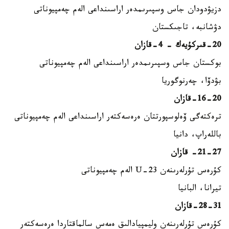
دزيۋدودان جاس وسپىرىمدەر اراسىنداعى الەم چەمپيوناتى
دۋشانبە، تاجىكستان
20-قىركۇيەك – 4-قازان
بوكستان جاس وسپىرىمدەر اراسىنداعى الەم چەمپيوناتى
بۋدۆا، چەرنوگوريا
16-20-قازان
ترەكتەگى ۆەلوسپورتتان ەرەسەكتەر اراسىنداعى الەم چەمپيوناتى
باللەراپ، دانيا
21-27- قازان
كۇرەس تۇرلەرىنەن U-23 الەم چەمپيوناتى
تيرانا، البانيا
28-31-قازان
كۇرەس تۇرلەرىنەن وليمپيادالىق ەمەس سالماقتاردا ەرەسەكتەر