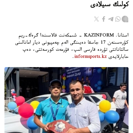
كولىك سىيلادى
استانا. KAZINFORM - شىمكەنت قالاسىندا گرەك-ريم
كۇرەسىنەن 17 جاسقا دەيىنگى الەم چەمپيونى ديار امانالىنى
سالتاناتتى تۇردە قارسى الىپ، قۇرمەت كورسەتتى، دەپ
حابارلايدى
informsports.kz
.