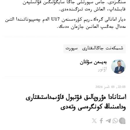
مىنگىزدى. جاس سپورتشى جاڭا سايگۇلىگىن قۋانىشپەن
قابىلداپ، العاش رەت تىزگىندەدى.
ديار امانالى گرەك-ريم كۇرەسىنەن U17 الەم چەمپيوناتىندا التىن
مەدال جەڭىپ العانىن جازعان ەدىك.
شىمكەنت جاڭالىقتارى
سپورت
بەيسەن سۇلتان
اۆتور
22:05, 05 تامىز 2026
استانادا ەۋروپالىق فۋتبول قاۋىمداستىقتارى
وداعىنىڭ كونگرەسى وتەدى