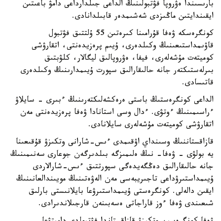
بارىسىندا ەۋروپا فۋتبولىنىڭ الداعى جىلدارداعى دامۋ باعىتىن
ايقىندايتىن ماڭىزدى شەشىمدەر قابىلدانادى.
كونگرەسكە ۋەفا قۇرامىنا كىرەتىن 55 ۇلتتىق فۋتبول
قاۋىمداستىعىنىڭ وكىلدەرى، ۇيىم پرەزيدەنتى، اتقارۋشى
كوميتەت مۇشەلەرى، فيفا، ەۋروپالىق ليگالار، كلۋبتىق
بىرلەستىكتەر جانە حالىقارالىق سپورت ۇيىمدارىنىڭ وكىلدەرى
قاتىسادى.
الداعى كونگرەستىڭ باستى ەرەكشەلىكتەرىنىڭ ءبىرى - سايلاۋ
ءراسىمىنىڭ ءوتۋى. ءدال وسى استانادا ۋەفا پرەزيدەنتى مەن
اتقارۋشى كوميتەت مۇشەلەرى سايلانادى.
قازاقستاننىڭ وسىنداي اۋقىمدى ءىس-شارانى وتكىزۋ قۇقىعىنا
يە بولۋى - ۋەفا- نىڭ ەلىمىزگە بىلدىرگەن جوعارى سەنىمىنىڭ
جانە حالىقارالىق دەڭگەيدەگى سپورتتىق ءىس-شارالاردى
ۇيىمداستىرۋداعى تاجىريبەسى مەن الەۋەتىنىڭ مويىندالعانىنىڭ
ايقىن دالەلى. كونگرەستى ۇيىمداستىرۋعا بايلانىستى بارلىق
شىعىندى ۋەفا ءوز قاراجاتى ەسەبىنەن قارجىلاندىرادى.