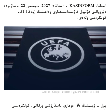
استانا. KAZINFORM - استانادا 2027 -جىلعى 22 -ساۋىردە
ەۋروپالىق فۋتبول قاۋىمداستىقتارى وداعىنىڭ (ۋەفا) 51-
كونگرەسى وتەدى.
Фото: Спорт және туризм министрлігі
بۇل - ۇيىمنىڭ ەڭ جوعارى باسقارۋشى ورگانى. كونگرەسس