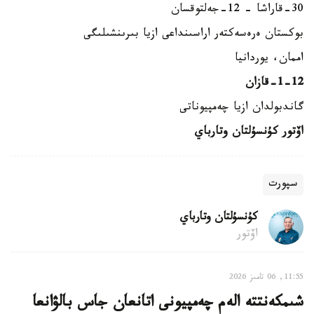
30-قاراشا – 12-جەلتوقسان
بوكستان ەرەسەكتەر اراسىنداعى ازيا بىرىنشىلىگى
اممان، يوردانيا
1-12-قازان
گاندبولدان ازيا چەمپيوناتى
اۆتور كۇنسۇلتان وتارباي
سپورت
كۇنسۇلتان وتارباي
اۆتور
11:55, 06 تامىز 2026
شىمكەنتتە الەم چەمپيونى اتانعان جاس بالۋانعا