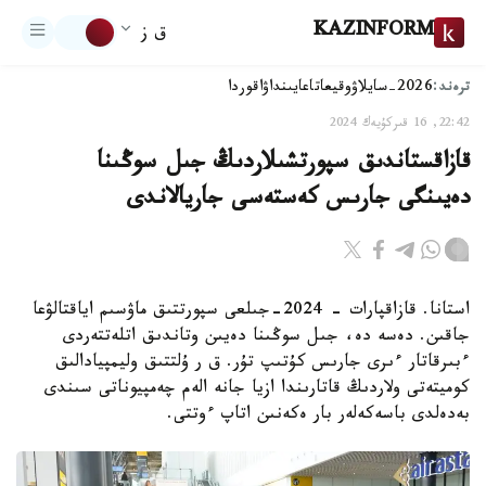
KAZINFORM
ق ز
ترەند:
2026-سايلاۋ
وقيعا
تاعايىنداۋ
اقوردا
22:42, 16 قىركۇيەك 2024
قازاقستاندىق سپورتشىلاردىڭ جىل سوڭىنا
دەيىنگى جارىس كەستەسى جاريالاندى
استانا. قازاقپارات - 2024-جىلعى سپورتتىق ماۋسىم اياقتالۋعا
جاقىن. دەسە دە، جىل سوڭىنا دەيىن وتاندىق اتلەتتەردى
ءبىرقاتار ءىرى جارىس كۇتىپ تۇر. ق ر ۇلتتىق وليمپيادالىق
كوميتەتى ولاردىڭ قاتارىندا ازيا جانە الەم چەمپيوناتى سىندى
بەدەلدى باسەكەلەر بار ەكەنىن اتاپ ءوتتى.