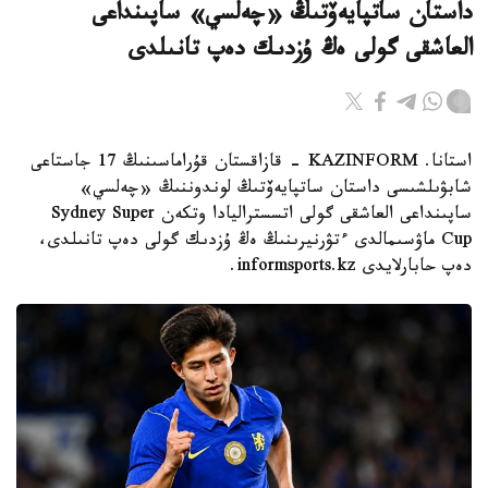
داستان ساتپايەۆتىڭ «چەلسي» ساپىنداعى
العاشقى گولى ەڭ ۇزدىك دەپ تانىلدى
استانا. KAZINFORM - قازاقستان قۇراماسىنىڭ 17 جاستاعى
شابۋىلشىسى داستان ساتپايەۆتىڭ لوندوننىڭ «چەلسي»
ساپىنداعى العاشقى گولى اتسستراليادا وتكەن Sydney Super
Cup ماۋسىمالدى ءتۋرنيرىنىڭ ەڭ ۇزدىك گولى دەپ تانىلدى،
دەپ حابارلايدى informsports.kz.