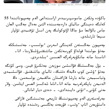
فوتو: instagram.com/ grekoroman_wrestlingkz
باكۋدە وتكەن جاسوسپىرىمدەر اراسىنداعى الەم چەمپيوناتىندا 55
كەلىگە دەيىنگى سالماق دارەجەسىندە التىن مەدال جەڭىپ العان
جاس بالۋانعا سۋ جاڭا اۆتوكولىك پەن اسىل تۇقىمدى تۇلپار
سىيعا تارتىلدى.
چەمپيون جەڭىستەن كەيىنگى اسەرىن ءبولىسىپ، جەتىستىككە
جەتۋ جولىندا قولداۋ كورسەتكەن جاتتىقتىرۋشىلارىنا، اتا-
اناسىنا جانە جانكۇيەرلەرگە العىسىن ءبىلدىردى.
- بۇل جەڭىستىڭ قۋانىشىن سوزبەن جەتكىزۋ قيىن. وسى كۇنگە
جەتۋ ءۇشىن كوپ ەڭبەك ەتتىك، تالماي جاتتىقتىق. قۋانىشىمدى
وتباسىممەن جانە بارشا قازاقستان حالقىمەن بولىسەمىن. ەڭ
الدىمەن باپكەرلەرىمە جانە اتا-اناما شەكسىز العىس ايتامىن. ولار
مەنى كۇنى-ءتۇنى دايىندادى، - دەدى ديار امانالى.
جەرلەستەرى الەم چەمپيونىنىڭ تاريحي جەتىستىگىن قازاقى
داستۇرمەن اتاپ ءوتىپ، قۇرمەت بەلگىسى رەتىندە تۇلپار