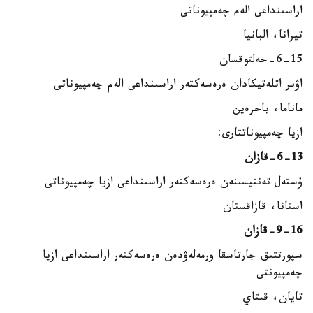
اراسىنداعى الەم چەمپيوناتى
تيرانا، البانيا
6-15-جەلتوقسان
اۋىر اتلەتيكادان ەرەسەكتەر اراسىنداعى الەم چەمپيوناتى
ماناما، باحرەين
ازيا چەمپيوناتتارى:
6-13-قازان
ۇستەل تەننيسىنەن ەرەسەكتەر اراسىنداعى ازيا چەمپيوناتى
استانا، قازاقستان
9-16-قازان
سپورتتىق جارتاسقا ورمەلەۋدەن ەرەسەكتەر اراسىنداعى ازيا
چەمپيونتى
تايان، قىتاي