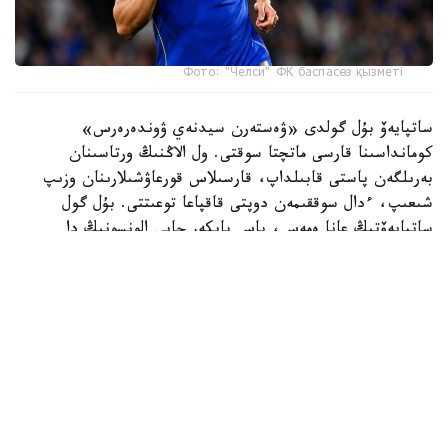
Фото: "Челси" ФК баспасөз қызметі
ساتپايەۆ بۇل گولدى «ۋەستەرن سيدنەي ۋوندەرەرس»
كومانداسىنا قارسى ماتچتا سوقتى. ول الاڭنىڭ ورتاسىنان
بەرىلگەن پاستى قابىلداپ، قارسىلاس قورعاۋشىلارىنان وزىپ
شىعىپ، ءدال سوققىمەن دوپتى قاقپاعا توعىتتى. بۇل گول
ساتپايەۆتىڭ عانا ەمەس، باس باپكەر حابي الونسونىڭ دا
«چەلسي» ساپىنداعى العاشقى دوبى بولاتىن.
ءتۋرنيردىڭ ۇزدىك گولدارى رەيتينگىندە ەكىنشى ورىنعا
«توتتەنحەم» شابۋىلشىسى ماتيس تەلدىڭ «سيدنەي» قاقپاسىنا
ايىپ دوبىنان سوققان گولى جايعاستى.
ءۇشىنشى ورىن ايدان حەمموندتىڭ «چەلسيگە» سوققان گولىنا
بۇيىردى. ءتورتىنشى ورىنعا «چەلسي» جارتىلاي قورعاۋشىسى
داريۋ ەسسۋگۋدىڭ دوبى ەندى. بۇل شابۋىلدىڭ باستالۋىنا