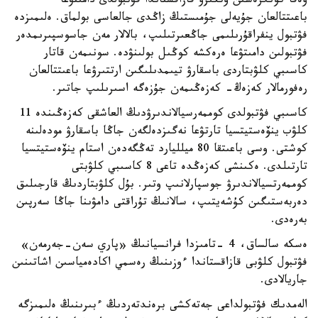
ۋەفا كونگرەسىن وتكىزۋ قازاقستاندا فۋتبولدى دامىتۋعا
باعىتتالعان جۇيەلى جۇمىستىڭ زاڭدى جالعاسى بولماق. ەلىمىزدە
فۋتبول ينفراقۇرىلىمى جاڭعىرتىلىپ، بالالار مەن جاسوسپىرىمدەر
فۋتبولىن دامىتۋعا ەرەكشە كوڭىل بولىنۋدە. سونىمەن قاتار
كاسىبي كلۋبتاردى باسقارۋ تيىمدىلىگىن ارتتىرۋعا باعىتتالعان
رەفورمالار كەزەڭ- كەزەڭىمەن جۇزەگە اسىرىلىپ جاتىر.
كاسىبي فۋتبولدى كوممەرسيالاندىرۋدىڭ العاشقى كەزەڭىندە 11
كلۋب ينۆەستيتسيا تارتۋعا نەگىزدەلگەن جاڭا باسقارۋ مودەلىنە
كوشتى. وسى باعىتقا 80 ميلليارد تەڭگەدەن استام ينۆەستيتسيا
تارتىلدى. ەكىنشى كەزەڭدە تاعى 8 كاسىبي كلۋبتى
كوممەرتسيالاندىرۋ جوسپارلانىپ وتىر. بۇل كلۋبتاردىڭ قارجىلىق
دەربەستىگىن كۇشەيتىپ، سالانىڭ تۇراقتى دامۋىنا جاڭا سەرپىن
بەرەدى.
ەسكە سالساق، 4 -تامىزدا فرانسيانىڭ «پاري سەن-جەرمەن»
فۋتبول كلۋبى قازاقستاندا ءوزىنىڭ رەسمي اكادەمياسىن اشاتىنىن
جاريالادى.
الەمدىك فۋتبولداعى جەتەكشى برەندتەردىڭ ءبىرىنىڭ ەلىمىزگە