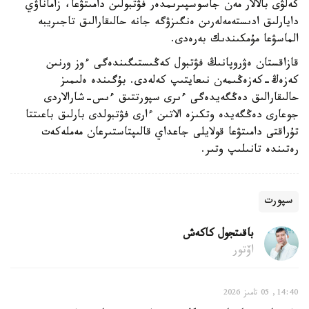
كەلۋى بالالار مەن جاسوسپىرىمدەر فۋتبولىن دامىتۋعا، زاماناۋي
دايارلىق ادىستەمەلەرىن ەنگىزۋگە جانە حالىقارالىق تاجىريبە
الماسۋعا مۇمكىندىك بەرەدى.
قازاقستان ەۋروپانىڭ فۋتبول كەڭىستىگىندەگى ءوز ورنىن
كەزەڭ-كەزەڭىمەن نىعايتىپ كەلەدى. بۇگىندە ەلىمىز
حالىقارالىق دەڭگەيدەگى ءىرى سپورتتىق ءىس-شارالاردى
جوعارى دەڭگەيدە وتكىزە الاتىن ءارى فۋتبولدى بارلىق باعىتتا
تۇراقتى دامىتۋعا قولايلى جاعداي قالىپتاستىرعان مەملەكەت
رەتىندە تانىلىپ وتىر.
سپورت
باقىتجول كاكەش
اۆتور
14:40, 05 تامىز 2026