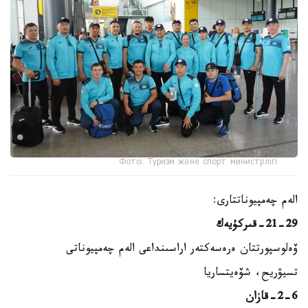
Фото: Туризм және спорт министрлігі
الەم چەمپيوناتتارى:
21-29-قىركۇيەك
ۆەلوسپورتتان ەرەسەكتەر اراسىنداعى الەم چەمپيوناتى
تسيۋريح، شۆەيتساريا
2-6-قازان