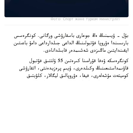
Фото: Спорт және туризм министрлігі
بۇل - ۇيىمنىڭ ەڭ جوعارى باسقارۋشى ورگانى. كونگرەسس
بارىسىندا ەۋروپا فۋتبولىنىڭ الداعى جىلدارداعى دامۋ باعىتىن
ايقىندايتىن ماڭىزدى شەشىمدەر قابىلدانادى.
كونگرەسكە ۋەفا قۇرامىنا كىرەتىن 55 ۇلتتىق فۋتبول
قاۋىمداستىعىنىڭ وكىلدەرى، ۇيىم پرەزيدەنتى، اتقارۋشى
كوميتەت مۇشەلەرى، فيفا، ەۋروپالىق ليگالار، كلۋبتىق
بىرلەستىكتەر جانە حالىقارالىق سپورت ۇيىمدارىنىڭ وكىلدەرى
قاتىسادى.
الداعى كونگرەستىڭ باستى ەرەكشەلىكتەرىنىڭ ءبىرى - سايلاۋ
ءراسىمىنىڭ ءوتۋى. ءدال وسى استانادا ۋەفا پرەزيدەنتى مەن
اتقارۋشى كوميتەت مۇشەلەرى سايلانادى.
قازاقستاننىڭ وسىنداي اۋقىمدى ءىس-شارانى وتكىزۋ قۇقىعىنا