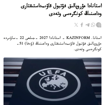
استانادا ەۋروپالىق فۋتبول قاۋىمداستىقتارى
وداعىنىڭ كونگرەسى وتەدى
استانا. KAZINFORM - استانادا 2027 -جىلعى 22 -ساۋىردە
ەۋروپالىق فۋتبول قاۋىمداستىقتارى وداعىنىڭ (ۋەفا) 51-
كونگرەسى وتەدى.