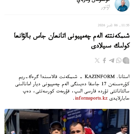
كۇنسۇلتان وتارباي
اۆتور
11:55, 06 تامىز 2026
شىمكەنتتە الەم چەمپيونى اتانعان جاس بالۋانعا
كولىك سىيلادى
استانا. KAZINFORM - شىمكەنت قالاسىندا گرەك-ريم
كۇرەسىنەن 17 جاسقا دەيىنگى الەم چەمپيونى ديار امانالىنى
سالتاناتتى تۇردە قارسى الىپ، قۇرمەت كورسەتتى، دەپ
حابارلايدى
informsports.kz
.