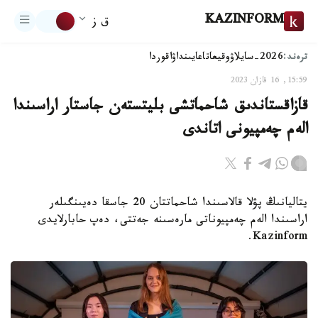
KAZINFORM
ق ز
ترەند:
2026-سايلاۋ
وقيعا
تاعايىنداۋ
اقوردا
15:59, 16 قازان 2023
قازاقستاندىق شاحماتشى بليتستەن جاستار اراسىندا
الەم چەمپيونى اتاندى
يتاليانىڭ پۋلا قالاسىندا شاحماتتان 20 جاسقا دەيىنگىلەر
اراسىندا الەم چەمپيوناتى مارەسىنە جەتتى، دەپ حابارلايدى
Kazinform.