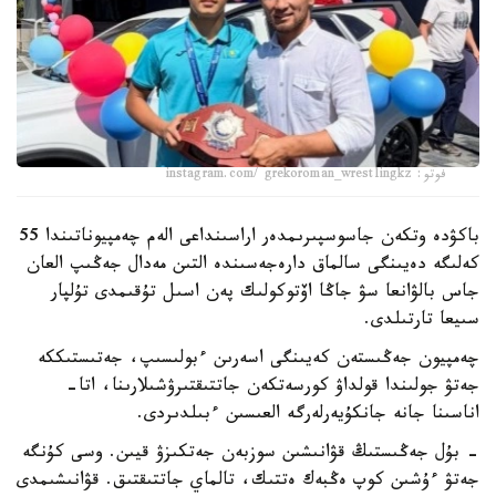
فوتو: instagram.com/ grekoroman_wrestlingkz
باكۋدە وتكەن جاسوسپىرىمدەر اراسىنداعى الەم چەمپيوناتىندا 55
كەلىگە دەيىنگى سالماق دارەجەسىندە التىن مەدال جەڭىپ العان
جاس بالۋانعا سۋ جاڭا اۆتوكولىك پەن اسىل تۇقىمدى تۇلپار
سىيعا تارتىلدى.
چەمپيون جەڭىستەن كەيىنگى اسەرىن ءبولىسىپ، جەتىستىككە
جەتۋ جولىندا قولداۋ كورسەتكەن جاتتىقتىرۋشىلارىنا، اتا-
اناسىنا جانە جانكۇيەرلەرگە العىسىن ءبىلدىردى.
- بۇل جەڭىستىڭ قۋانىشىن سوزبەن جەتكىزۋ قيىن. وسى كۇنگە
جەتۋ ءۇشىن كوپ ەڭبەك ەتتىك، تالماي جاتتىقتىق. قۋانىشىمدى