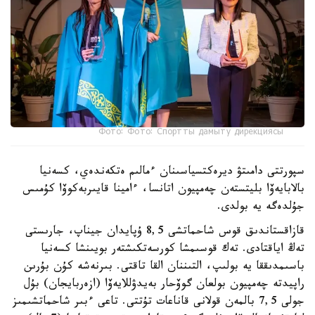
Фото: Фото: Спортты дамыту дирекциясы
سپورتتى دامىتۋ ديرەكتسياسىنان ءمالىم ەتكەندەي، كسەنيا
بالابايەۆا بليتستەن چەمپيون اتانسا، ءامينا قايىربەكوۆا كۇمىس
جۇلدەگە يە بولدى.
قازاقستاندىق قوس شاحماتشى 8,5 ۇپايدان جيناپ، جارىستى
تەڭ اياقتادى. تەك قوسىمشا كورسەتكىشتەر بويىنشا كسەنيا
باسىمدىققا يە بولىپ، التىننان القا تاقتى. بىرنەشە كۇن بۇرىن
راپيدتە چەمپيون بولعان گوۆحار بەيدۋللايەۆا (ازەربايجان) بۇل
جولى 7,5 بالمەن قولانى قاناعات تۇتتى. تاعى ءبىر شاحماتشىمىز