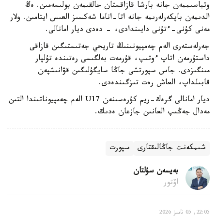
وتباسىممەن جانە بارشا قازاقستان حالقىمەن بولىسەمىن. ەڭ
الدىمەن باپكەرلەرىمە جانە اتا-اناما شەكسىز العىس ايتامىن. ولار
مەنى كۇنى-ءتۇنى دايىندادى، - دەدى ديار امانالى.
جەرلەستەرى الەم چەمپيونىنىڭ تاريحي جەتىستىگىن قازاقى
داستۇرمەن اتاپ ءوتىپ، قۇرمەت بەلگىسى رەتىندە تۇلپار
مىنگىزدى. جاس سپورتشى جاڭا سايگۇلىگىن قۋانىشپەن
قابىلداپ، العاش رەت تىزگىندەدى.
ديار امانالى گرەك-ريم كۇرەسىنەن U17 الەم چەمپيوناتىندا التىن
مەدال جەڭىپ العانىن جازعان ەدىك.
شىمكەنت جاڭالىقتارى
سپورت
بەيسەن سۇلتان
اۆتور
22:05, 05 تامىز 2026