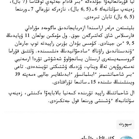
ليا قۇرمانعاليەۆا جۇلدەگە ءبىر قادام جەتپەي توقتاسا (7 بال)،
زەينەپ سۇلتانبەك 6-(6,5 بال)، نازەركە نۇرعالي 7-ورىنعا
(6,5 بال) تابان تىرەدى.
بليتستەن ەرلەر اراسىندا ازەربايجاندىق ماگومەد مۋرادلي
قارسىلاس شاق كەلتىرگەن جوق. ول مۇمكىن بولعان 11 ۇپايدىڭ
9,5 ءىن جينادى. كۇمىس بۇدان بۇرىن راپيدتە توپ جارعان
ءۇندىستاندىق راۋناك ءسادحۆانيدىڭ ەنشىسىندە. ۇلتتىق قۇراما
گروسسمەيستەرى ارىستان يسانجۋلوۆ شەشۋشى تۋردا ارسەنيي
نەستەروۆپەن تەڭ ويناپ، ۇزدىك ۇشتىكتى تۇيىندەدى. تاعى
ءبىر شاحماتشىمىز ءابىلمانسۇر ءابدىلقايىر جالپى ەسەپتە 39
ويىنشىنىڭ ىشىندە 15-ساتىعا تۇراقتادى.
ال شاحماتتىڭ راپيد تۇرىندە كسەنيا بالابايەۆا ەكىنشى، زەينەپ
سۇلتانبەك ءۇشىنشى ورىنعا قول جەتكىزدى.
سپورت