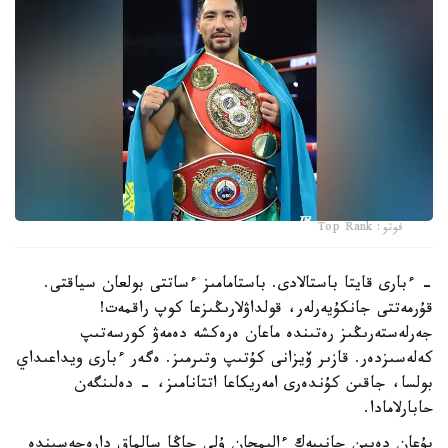
فوتو: Top Rank
- ءبارى قايتا باستالادى. باستامامىز ءساتتى بولعان سياقتى.
قۇرمەتتى جانكۇيەرلەر، قولداۋلارىڭىزعا كوپ راقمەت!
جەرلەستەرىڭىز رەتىندە ماعان ەرەكشە دەمەۋ كورسەتىپ
كەلەسىزدەر. قازىر ۆيزانى كۇتىپ وتىرمىز. ەگەر ءبارى ويداعىداي
بولسا، جاقىن كۇندەرى امەريكاعا اتتانامىز، - دەلىنگەن
حابارلامادا.
بۇعان دەيىن جانىبەك ءالىمحان ۇلى جاڭا سالماق دارەجەسىندە