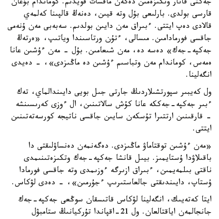
جەكتى قاتار وتكىزەمىن دەگەن ماقسات قويدىم. كوماندام بۇعان
قارسى بولدى. بارلىعى بۇل وتە قيىن، دەنەڭ قالپىنا كەلمەي
قالادى دەپ ايتتى. ءبىراق مەن دايىن بولدىم. سەبەبى مەن ۇنەمى
جاقسى فورمادامىن. مىسالى، ءتۇن ورتاسىندا وياتىپ، «ەرتەڭ
جەكپە-جەك» دەسە دە، مەن شىعامىن. بۇل - مەن ءۇشىن عانا
ەمەس، كوماندام مەن وتباسىم ءۇشىن دە ماڭىزدى»، - دەيدى
انگەلينا.
ول كەيبىر سپورتشىلاردىڭ جارتى جىل بويى دايىندالماي، تەك
ءبىر جەكپە-جەككە عانا كۇش سالاتىنىن، ال ءوزى كەرىسىنشە
- قارقىنىن ارتتىرا تۇسكەن سايىن جاقسى ناتيجە كورسەتەتىنىن
ايتتى.
«مەن ءۇشىن توقتاماۋ ماڭىزدى. دەگەنمەن دەنساۋلىقتى دا
باقىلاۋدا ۇستايمىز. بيىل قانشا جەكپە-جەك وتكىزەتىنىمدى
ناقتى بىلمەيمىن، ءبىراق ازىرگە ءوزىمدى وتە جاقسى فورمادا
ۇستاپ، دايىندىقتى جالعاستىرىپ ءجۇرمىن»، - دەدى لۋكاس.
ايتا كەتەيىك، انگەلينا لۋكاس قاتىسقان سوڭعى جەكپە-جەك
جانجالمەن اياقتالعان. ول 21-اقپاندا تۇركيانىڭ ستامبۋل