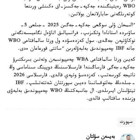
WBO رەيتينگىندە جەكپە-جەكسىز-اق ەكىنشى ورىنعا
كوتەرىلگەنى حابارلانعان بولاتىن.
ءالىمحان ۇلى سوڭعى جەكپە-جەگىن 2025 -جىلعى 5-
ساۋىردە استانادا وتكىزىپ، فرانسيالىق اناۋەل نگاميسسەنگەنى
نوكاۋتپەن جەڭدى. سول كەزدەسۋدە ول ورتا سالماقتاعى WBO
جانە IBF چەمپيوندىق بەلبەۋلەرىن ءساتتى قورعاعان ەدى.
كەيىن ورتا سالماقتاعى WBA چەمپيونىمەن وتەتىن بىرىكتىرۋ
جەكپە-جەگى قارساڭىندا قارسىلاسىنىڭ دوپينگ سىناماسى وڭ
ناتيجە كورسەتىپ، كەزدەسۋ وتپەي قالدى. قارسىلاسى 2026
-جىلدىڭ جەلتوقسانىنا دەيىن سپورتتان شەتتەتىلىپ، IBF
تيتۋلىنان ايىرىلدى. ال جانىبەكتىڭ WBO چەمپيوندىق بەلبەۋى
وزىندە ساقتالىپ قالدى.
سپورت
بەيسەن سۇلتان