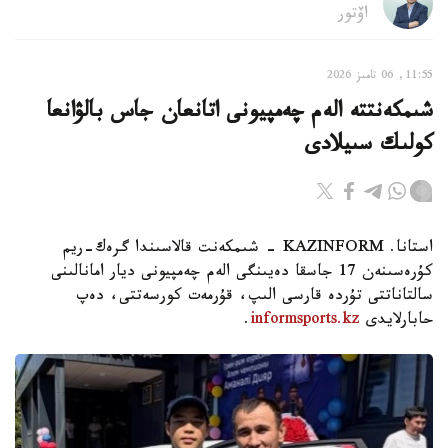
اۆتور
11:55, 06 تامىز 2026
شىمكەنتتە الەم چەمپيونى اتانعان جاس بالۋانعا
كولىك سىيلادى
استانا. KAZINFORM - شىمكەنت قالاسىندا گرەك-ريم
كۇرەسىنەن 17 جاسقا دەيىنگى الەم چەمپيونى ديار امانالىنى
سالتاناتتى تۇردە قارسى الىپ، قۇرمەت كورسەتتى، دەپ
حابارلايدى
informsports.kz
.