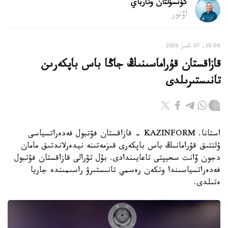
كۇنسۇلتان وتارباي
اۆتور
18:04, 07 تامىز 2026
قازاقستان قۇراماسىنىڭ جاڭا باس باپكەرىن
تانىستىرىلدى
استانا. KAZINFORM - قازاقستان فۋتبول فەدەراتسياسى
ۇلتتىق قۇرامانىڭ باس باپكەرى قىزمەتىنە نيدەرلاندتىق مامان
دجون ۆانت سحيپتى تاعايىندادى. بۇل تۋرالى قازاقستان فۋتبول
فەدەراتسياسىندا وتكەن رەسمي تانىستىرۋ راسىمىندە جاريا
ەتىلدى.