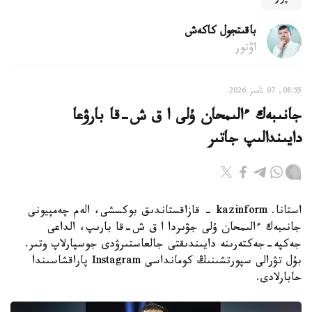
باقىتجول كاكەش
اۆتور
08:55, 07 تامىز 2026
جانىبەك ءالىمحان ۇلى ا ق ش-قا بارۋعا
دايىندالىپ جاتىر
استانا. kazinform - قازاقستاندىق بوكسشى، الەم چەمپيونى
جانىبەك ءالىمحان ۇلى جۋىردا ا ق ش-قا بارىپ، الداعى
جەكپە-جەكتەرىنە دايىندىقتى جالعاستىرۋدى جوسپارلاپ وتىر.
بۇل تۋرالى سپورتشىنىڭ كومانداسى Instagram پاراقشاسىندا
حابارلادى.