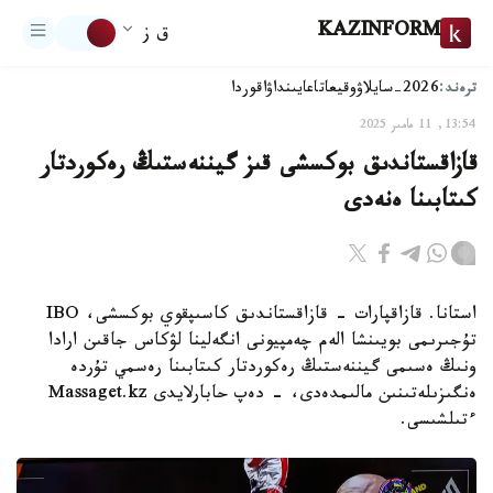
KAZINFORM
ق ز
ترەند:
2026-سايلاۋ
وقيعا
تاعايىنداۋ
اقوردا
13:54, 11 مامىر 2025
قازاقستاندىق بوكسشى قىز گيننەستىڭ رەكوردتار
كىتابىنا ەنەدى
استانا. قازاقپارات - قازاقستاندىق كاسىپقوي بوكسشى، IBO
تۇجىرىمى بويىنشا الەم چەمپيونى انگەلينا لۋكاس جاقىن ارادا
ونىڭ ەسىمى گيننەستىڭ رەكوردتار كىتابىنا رەسمي تۇردە
ەنگىزىلەتىنىن مالىمدەدى، - دەپ حابارلايدى Massaget.kz
ءتىلشىسى.