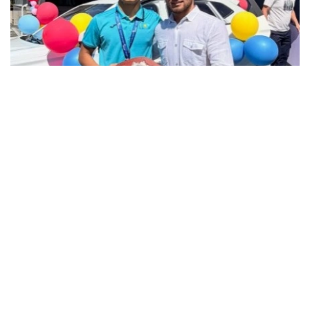
فوتو: instagram.com/ grekoroman_wrestlingkz
باكۋدە وتكەن جاسوسپىرىمدەر اراسىنداعى الەم چەمپيوناتىندا 55
كەلىگە دەيىنگى سالماق دارەجەسىندە التىن مەدال جەڭىپ العان
جاس بالۋانعا سۋ جاڭا اۆتوكولىك پەن اسىل تۇقىمدى تۇلپار
سىيعا تارتىلدى.
چەمپيون جەڭىستەن كەيىنگى اسەرىن ءبولىسىپ، جەتىستىككە
جەتۋ جولىندا قولداۋ كورسەتكەن جاتتىقتىرۋشىلارىنا، اتا-
اناسىنا جانە جانكۇيەرلەرگە العىسىن ءبىلدىردى.
- بۇل جەڭىستىڭ قۋانىشىن سوزبەن جەتكىزۋ قيىن. وسى كۇنگە
جەتۋ ءۇشىن كوپ ەڭبەك ەتتىك، تالماي جاتتىقتىق. قۋانىشىمدى