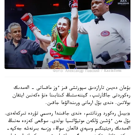
Фото: Александр Павский / Kazinform
بۇعان دەيىن تارازدىق سپورتشى قىز ءوز ماقساتى - الەمدىك
رەكوردتى جاڭارتىپ، گيننەستىڭ كىتابىنا ەنۋ ەكەنىن ايتقان
بولاتىن. ەندى بۇل ارمانى ورىندالۋعا جاقىن.
«بيىل رەكورد ورناتتىم، ەندى جاقىندا رەسمي تۇردە تىركەلەدى.
بۇل مەن ءۇشىن ۇلكەن موتيۆاتسيا بولدى. سوڭعى كەزدە مەنىڭ
الەمدىك رەيتينگىم وسپەي قالعان سوڭ، وزىمە بىرنەشە جەكپە-