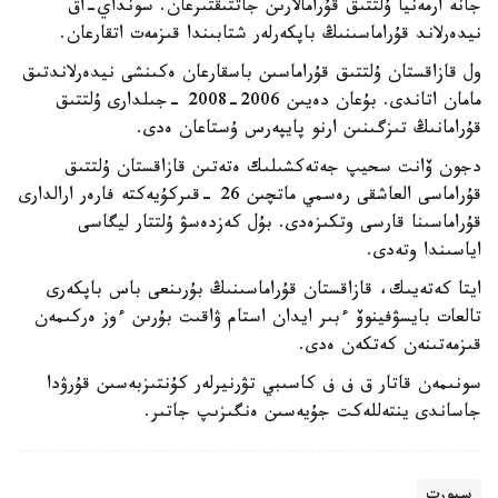
جانە ارمەنيا ۇلتتىق قۇرامالارىن جاتتىقتىرعان. سونداي-اق
نيدەرلاند قۇراماسىنىڭ باپكەرلەر شتابىندا قىزمەت اتقارعان.
ول قازاقستان ۇلتتىق قۇراماسىن باسقارعان ەكىنشى نيدەرلاندتىق
مامان اتاندى. بۇعان دەيىن 2006-2008 -جىلدارى ۇلتتىق
قۇرامانىڭ تىزگىنىن ارنو پايپەرس ۇستاعان ەدى.
دجون ۆانت سحيپ جەتەكشىلىك ەتەتىن قازاقستان ۇلتتىق
قۇراماسى العاشقى رەسمي ماتچىن 26 -قىركۇيەكتە فارەر ارالدارى
قۇراماسىنا قارسى وتكىزەدى. بۇل كەزدەسۋ ۇلتتار ليگاسى
اياسىندا وتەدى.
ايتا كەتەيىك، قازاقستان قۇراماسىنىڭ بۇرىنعى باس باپكەرى
تالعات بايسۋفينوۆ ءبىر ايدان استام ۋاقىت بۇرىن ءوز ەركىمەن
قىزمەتىنەن كەتكەن ەدى.
سونىمەن قاتار ق ف ف كاسىبي تۋرنيرلەر كۇنتىزبەسىن قۇرۋدا
جاساندى ينتەللەكت جۇيەسىن ەنگىزىپ جاتىر.
سپورت