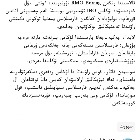
قالاسىندا وتكەن RMO Boxing تۋرنيرىندە ءوتتى. بۇل
كەزدەسۋدە لۋكاس IBO تۇجىرىمى بويىنشا الەم چەمپيونى اتاعىن
قورعاپ، بوليۆيادان كەلگەن قارسىلاسى يسەنيا توكونى ەكىنشى
راۋندتا تەحنيكالىق نوكاۋتپەن جەڭدى.
الايدا، جەكپە-جەك بارىسىندا لۋكاس بىرنەشە مارتە ەرەجە
بۇزعان: قارسىلاسىن تىستەگەنى جانە جەلكەدەن ۇرعانى
بايقالعان. سوعان قاراماستان، تورەشىلەر بۇل ەرەجە
بۇزۋشىلىقتاردى ەسكەرمەي، جەڭىستى لۋكاسقا بەردى.
سونىمەن قاتار، قوس راۋندتا دا لۋكاس رەفەري ەسكەرتۋلەرىنە
باعىنباي، تەك فيزيكالىق ارالاسۋدان كەيىن عانا توقتاعان. ال
جەكپە-جەكتەن كەيىن قارسىلاسى سىپايىلىق تانىتىپ، قول
سوزعاندا، لۋكاس ونى يتەرىپ جىبەرىپ، قۇرمەتسىزدىك
كورسەتكەن.
سپورت