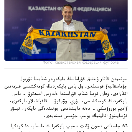
Фото: Казахстанская федерация футбола
سونىمەن قاتار ۇلتتىق قۇرامانىڭ باپكەرلەر شتابىنا نۇربول
جۇماسقاليەۆ قوسىلدى. ول باس باپكەردىڭ كومەكشىسى قىزمەتىن
اتقارادى. وعان قوسا شتاب قۇرامىندا ەلدوس احمەتوۆ - باس
باپكەردىڭ كومەكشىسى، يۋري نوۆيكوۆ - قاقپاشىلار باپكەرى،
ۆاديم بوروۆسكي - دەنە دايىندىعى جونىندەگى باپكەر، تيمۋر
قۇسايىنوۆ اناليتيك بولىپ جۇمىس ىستەيدى.
62 جاستاعى دجون ۆانت سحيپ باپكەرلىك مانسابىندا گرەكيا