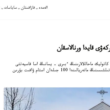
الەمدە
قازاقستان
ساياسات
ت
كەۋى قايدا ورنالاسقان
 كاتوليك ماحاللالارىنىڭ ءبىرى - يسانىڭ اسا قاسيەتتى
جۇرەگى شىركەۋى بار. Kazinform اگەنتتىگى ءتىلشىسىنىڭ ماتەريالىندا 100 جىلدان استام ۋاقىت بۇرىن