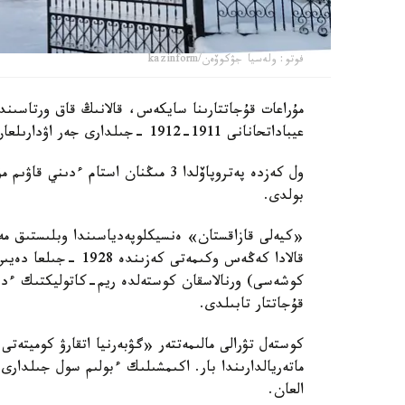
فوتو: ولەسيا جۋكوۆەن/kazinform
مۇراعات قۇجاتتارىنا سايكەس، قالانىڭ قاق ورتاسىن
عيباداتحانانى 1911-1912 -جىلدارى جەر اۋدارىلعان پولياكتار مەن نەمىستەر سالعان.
ول كەزدە پەتروپاۆلدا 3 مىڭنان استا
بولدى.
«كيەلى قازاقستان» ەنسيكلوپەدياسىندا وبلىستىق مە
قالادا كەڭەس وكىمەت
كوشەسى) ورنالاسقان كوستەلدە ريم-كاتوليكتىك ءدىند
قۇجاتتار تابىلدى.
ماتەريالدارىندا بار. اكىمشىلىك ءبولىم سول جىلدارى 
العان.