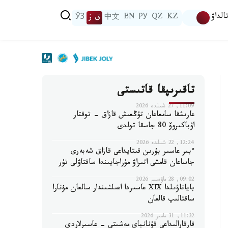
الداۋ
KZ
QZ
РУ
EN
中文
ق ز
ЎЗ
تاقىرىپقا قاتىستى
11:09, 27 شىلدە 2026
عارىشقا سامعاعان تۇڭعىش قازاق - توقتار
اۋباكىروۆ 80 جاسقا تولدى
12:24, 22 شىلدە 2026
ءبىر عاسىر بۇرىن قىتايداعى قازاق شەبەرى
جاساعان قامشى اتىراۋ مۇراجايىندا ساقتاۋلى تۇر
09:02, 28 ماۋسىم 2026
باياناۋىلدا ⅩⅨ عاسىردا اعىلشىندار سالعان مۇنارا
ساقتالىپ قالعان
11:32, 31 مامىر 2026
قارقارالىداعى قۇنانباي مەشىتى - عاسىرلاردى