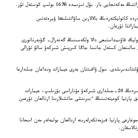
جايى بار. بۇل تىزىمدە № 16 بولىپ كوستەل تۇر.
دە كاتوليكتەردىڭ بالالارىن ساۋاتتىلىققا ۇيرەتەتىن
راتتا تۇرعان.
ليك قاۋىمداستىعى دالا ولكەسىنىڭ گەنەرال- گۋبەرناتورى
ن سالىنعان كستەل جانىنا جاڭا كىرپىش شىركەۋ سالۋ تۋرالى
ۇلتتاندىرىلدى. سول ۋاقىتتان بەرى عيمارات ونداعان جىلدارعا
قالانىڭ بايىرعى تۇرعىندارىنىڭ ايتۋىنشا، وتكەن عاسىردىڭ 20-جىلدارى شىركەۋ مۇناراسى بۇزىلىپ، عيمارات
 عيمارات وبلىستىق پارتيا كوميتەتىنىڭ ءبىرىنشى حاتشىلارىنا ارنالعان تۇرعىن
وعارعى پارتيا قىزمەتكەرلەرىنە ارنالعان بولمەلەر مەن اسحانا