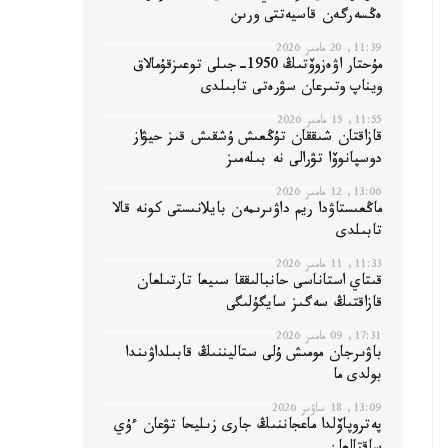
ەڭسەرگەن قاسيەتتى ورىن
11:39, 20 مامىر 2026
مۇحتار اۋەزوۆتىڭ 1950-جىلى توعىزقۇمالاق
ويناپ وتىرعان سۋرەتى تابىلدى
11:55, 15 مامىر 2026
قازاقتان شىققان تۇڭعىش ۇشقىش قىز حيۋاز
دوسپانوۆا تۋرالى نە بىلەمىز
13:06, 12 مامىر 2026
ماڭعىستاۋدا ريم داۋىرىمەن بايلانىستى كونە قالا
تابىلدى
11:33, 11 مامىر 2026
قىتاي استاناسى حانبالىققا سىيعا تارتىلعان
قازاقتىڭ سەگىز سايگۇلىگى
17:31, 09 مامىر 2026
باۋىرجان مومىش ۇلى ستاليننىڭ قابىلداۋىندا
بولدى ما
13:09, 18 ساۋىر 2026
پەتروپاۆلدا ماعجاننىڭ جارى زىليحا تۋعان ءۇي