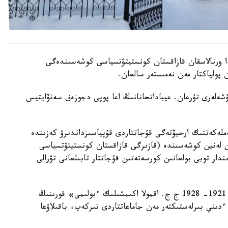
دا ورنالاسقان قازاقستان كونستيتۋتسياسى كوشەسىندەگى
م ءدىني قاۋىم مۇشەلەرى تۇرعان. عيباداتحانانىڭ اعا پوپى دجوزەف سەنۆايتيس
ملەكەتتىك ارحيۆتەگى قۇجاتتاردى قۇپياسىزداندىرۋ كەزىندە
ى كەزىندە 1928 -جىلعا دەيىن لەنين كوشەسىندە (قازىرگى قازاقستان كونستيتۋتسياسى
ار توبى بولعانىن كورسەتەتىن قۇجاتتار تابىلعانى تۋرالى
كوستەل تۋرالى مالىمەتتەر «گۋبەرنيا اتقارۋ كوميتەتى 1921- 1928 ج ج. اقمولا اكىمشىلىك ءبولىمى» قورىنىڭ
ءدىني بىرلەستىكتەر مەن جاماعاتتاردى تىركەپ، باقىلاۋعا