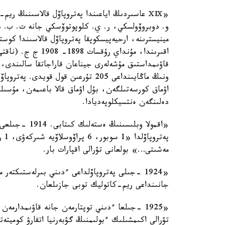
«ⅩⅨ عاسىردىڭ اياعىندا پەتروپاۆل قالاسىنىڭ ر
و. دوبروۆولسكي، ر. ي. كلوپوتوۆسكي جانە ت. ب. دا
مينيسترىنە، ارحيەپيسكوپقا پەتروپاۆل قالاسىندا كو
اقىرىندا، مۇنداي ر
قاۋىمداستىق مۇشەلەرى جيناعان قاراجاتقا سالىندى، 
اۋماق كورسەتىلگەن، بۇل اۋماق قالا باعىمەن، مۇسى
دەلىنگەن ەنتسيكلوپەديادا.
مەشىتى…» بولعانى تۋرالى اقپارات بار.
جانىنداعى ريم-كاتوليك توبى جازىلعان.
«1925 -جىلعا ءدىني توپتارمەن جانە قاۋىمدارمە
تۋرالى اكىمشىلىك ءبولىمنىڭ گۋبەرنيا اتقارۋ كوميت