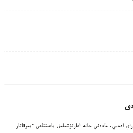
دى
باي كۇنىنە وراي ادەبي، مادەني جانە اعارتۋشىلىق باعىتتاعى ءبىرقاتار