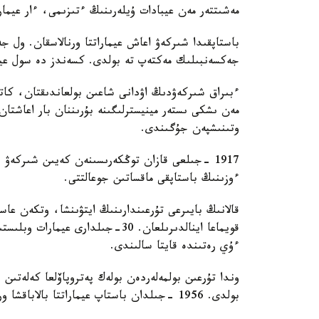
مەشىتتەر مەن عيبادات ۇيلەرىنىڭ ءتىزىمى، ءار عيماراتتىڭ مەكەن
باستاپقىدا شىركەۋ اعاش عيماراتتا ورنالاسقان. ول جەر
جەكسەنبىلىك مەكتەپ تە بولدى. كسەندز دە سول عيما
ءبىراق شىركەۋدىڭ اۋدانى شاعىن بولعاندىقتان، كاتو
مەن ىشكى ىستەر مينيسترلىگىنە بۇرىننان بار اعاشتا
وتىنىشپەن جۇگىندى.
1917 -جىلعى قازان توڭكەرىسىنەن كەيىن شىركەۋ 
ءوزىنىڭ باستاپقى ماقساتىن جوعالتتى.
قويماعا اينالدىرىلعان. 30-جىلدارى
ءۇي رەتىندە قايتا سالىندى.
وندا تۇرعىن بولمەلەردەن بولەك پەتروپاۆلعا كەلەتىن ج
بولدى. 1956 -جىلدان باستاپ عيماراتتا بالاباقشا ورنالاسقان.