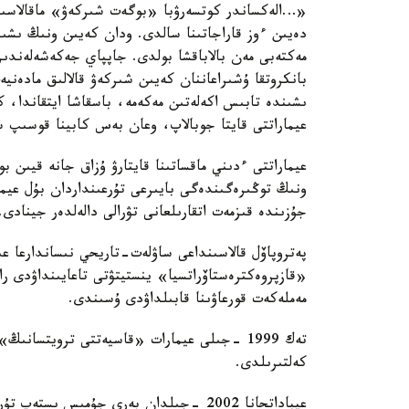
«…الەكساندر كوتسەرۋبا «بوگەت شىركەۋ» ماقالاسىن
دەيىن ءوز قاراجاتىنا سالدى. ودان كەيىن ونىڭ ىشىن
مەكتەبى مەن بالاباقشا بولدى. جاپپاي جەكەشەلەندىرۋ
بانكروتقا ۇشىراعاننان كەيىن شىركەۋ قالالىق مادەنيە
ىشىندە تابىس اكەلەتىن مەكەمە، باسقاشا ايتقاندا، 
عيماراتتى قايتا جوبالاپ، وعان بەس كابينا قوسىپ 
عيماراتتى ءدىني ماقساتىنا قايتارۋ ۇزاق جانە قيىن 
ونىڭ توڭىرەگىندەگى بايىرعى تۇرعىنداردان بۇل عيما
جۇزىندە قىزمەت اتقارىلعانى تۋرالى دالەلدەر جينادى.
پەتروپاۆل قالاسىنداعى ساۋلەت-تاريحي نىساندارعا ع
«قازپروەكترەستاۆراتسيا» ينستيتۋتى تاعايىنداۋدى 
مەملەكەت قورعاۋىنا قابىلداۋدى ۇسىندى.
تەك 1999 -جىلى عيمارات «قاسيەتتى ترويتسانى
كەلتىرىلدى.
عيباداتحانا 2002 -جىلدان بەرى جۇمىس ىستەپ تۇر.