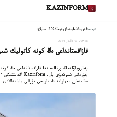
KAZINFORM
ترەند:
اقوردا
تاعايىنداۋ
وقيعا
2026-سايلاۋ
09:38, 03 قاڭتار 2024
قازاقستانداعى ەڭ كونە كاتوليك شىر
پەتروپاۆلدىڭ ورتالىعىندا قازاقستانداعى ەڭ كونە
سالىنعان عيماراتتىڭ تاريحى تۋرالى باياندالادى.