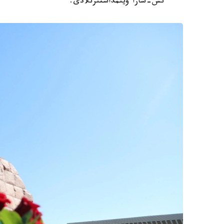
ءىس-شارا ۇيىمداستىرىلادى.