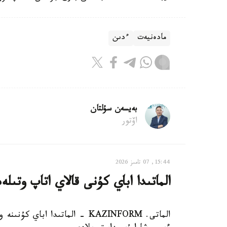
مادەنيەت
ءدىن
بەيسەن سۇلتان
اۆتور
15:44, 07 تامىز 2026
الماتىدا اباي كۇنى قالاي اتاپ وتىلە
الماتى. KAZINFORM - الماتىدا ا