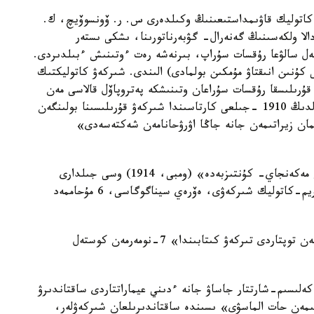
يم-كاتوليك قاۋىمداستىعىنىڭ وكىلدەرى س. ر. ۆونسوۆيچ، ك.
لا ولكەسىنىڭ گەنەرال- گۋبەرناتورىنا، ىشكى ىستەر
ستەل سالۋعا رۇقسات سۇراپ، بىرنەشە رەت ءوتىنىش ءبىلدىردى.
ۇقسات 1898- 1908 ج ج. (ناقتى كۇنىن انىقتاۋ مۇمكىن بولمادى) الىندى. شىركەۋ كاتوليكتىك
قۇرىلىسقا رۇقسات سۇراعان وتىنىشكە پەتروپاۆل قالاسى مەن
ونىڭ ماڭايىنداعى 205 تۇرعىن قول قويدى. پەتروپاۆلدىڭ 1910 -جىلعى كارتاسىندا شىركەۋ قۇرىلىسىنا بولىنگەن
لمان زيراتىمەن جانە جاڭا اۋرۋحانامەن شەكتەسەدى»
«اقمولا وبلىسىنىڭ ەستەلىك كىتابى. 1914 -جىلعى مەكەنجاي- كۇنتىزبەدە» (ومبى، 1914) وسى جىلدارى
پەتروپاۆلدا «1 سوبور، 6 پراۆوسلاۆيە شىركەۋى، 1 ريم-كاتوليك شىركەۋى، ەۆرەي سيناگوگاسى، 6 مۇحاممەد
«1924 -جىلى پەتروپاۆلداعى ءدىني بىرلەستىكتەر مەن توپتاردى تىركەۋ كىتابىندا» 7-نومەرمەن كوستەل
ن كەلىسىم-شارتتار جاساۋ جانە ءدىني عيماراتتاردى ساقتاندىرۋ
ەتىمەن حات الماسۋى» ىسىندە ساقتاندىرىلعان شىركەۋلەر،