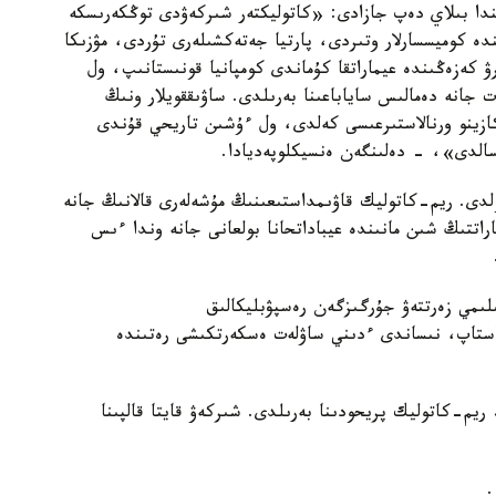
دا بىلاي دەپ جازادى: «كاتوليكتەر شىركەۋدى توڭكەرىسكە
دە كوميسسارلار وتىردى، پارتيا جەتەكشىلەرى تۇردى، مۋزىكا
 كەزەڭىندە عيماراتقا كۇماندى كومپانيا قونىستانىپ، ول
ت جانە دەمالىس ساياباعىنا بەرىلدى. ساۋىققويلار ونىڭ
كازينو ورنالاستىرعىسى كەلدى، ول ءۇشىن تاريحي قۇندى
سالدى»، - دەلىنگەن ەنسيكلوپەديادا.
بولدى. ريم-كاتوليك قاۋىمداستىعىنىڭ مۇشەلەرى قالانىڭ جانە
راتتىڭ شىن مانىندە عيباداتحانا بولعانى جانە وندا ءىس
ىلىمي زەرتتەۋ جۇرگىزگەن رەسپۋبليكالىق
راستاپ، نىساندى ءدىني ساۋلەت ەسكەرتكىشى رەتىندە
ڭ» ريم-كاتوليك پريحودىنا بەرىلدى. شىركەۋ قايتا قالپىنا