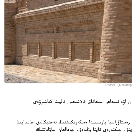
Фото: Қызылор
 اۋدانىنداعى سىعاناق قالاشىعىن قالپىنا كەلتىرۋدى
ەستاۆراسيا بارىسىندا ەسكەرتكىشتىڭ تەحنيكالىق جاعدايىنا
تۋ، جىكتەردى قايتا وڭدەۋ، جوعالعان ساۋلەتتىك