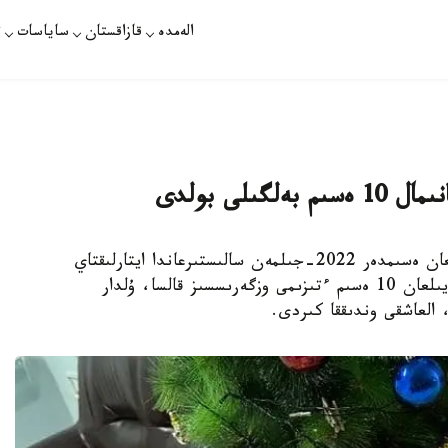
الەمدە
قازاقستان
ساياسات
ت
2023-جىلى تۋعان نارەستەلەرگە ەڭ كوپ قويىلعان ەسىمدەر 2022-جىلمەن سالىستىرعاندا ايتارلىقتاي
وزگەرىسكە ۇشىراعان جوق. قىزدارعا ەڭ ءجيى قويىلعان 10 ەسىم ءتىزىمى وزگەرىسسىز قالسا، ۇلدار
 العاشقى وندىققا كىردى.