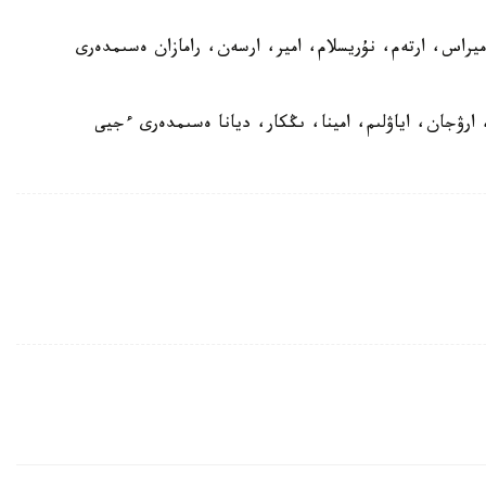
ميراس، ارتەم، نۇريسلام، امير، ارسەن، رامازان ەسىمدەرى
، ارۋجان، اياۋلىم، امينا، ىڭكار، ديانا ەسىمدەرى ءجيى