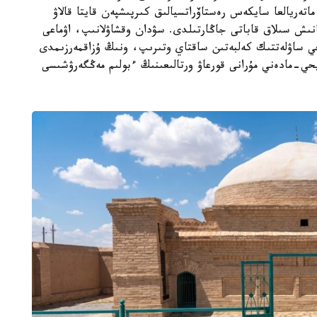
اتەريالعا سايكەس رەستاۆراتسيالىق كىرپىشپەن قايتا قالاۋ
نىش سىلاق قاباتى جاڭارتىلدى. سۋدان وقشاۋلانىپ، اۋماعى
يحي ساۋلەتتىك كەلبەتىن ساقتاي وتىرىپ، ونىڭ ۇزاقمەرزىمدى
حي-مادەني مۇرانى قورعاۋ ورتالىعىنىڭ ءبولىم مەڭگەرۋشىسى