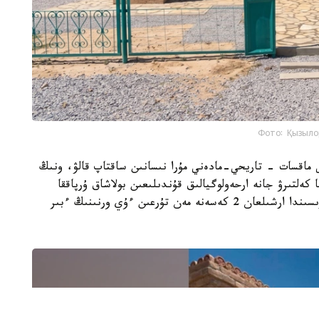
Фото: Қызыло
ى ماقسات - تاريحي-مادەني مۇرا نىسانىن ساقتاپ قالۋ، ونىڭ
 كەلتىرۋ جانە ارحەولوگيالىق قۇندىلىعىن بولاشاق ۇرپاققا
جەتكىزۋ. جوسپارعا سايكەس ارحەولوگيالىق قازبا بارىسىندا ارشىلعان 2 كەسەنە مەن تۇرعىن ءۇي ورنىنىڭ ءبىر