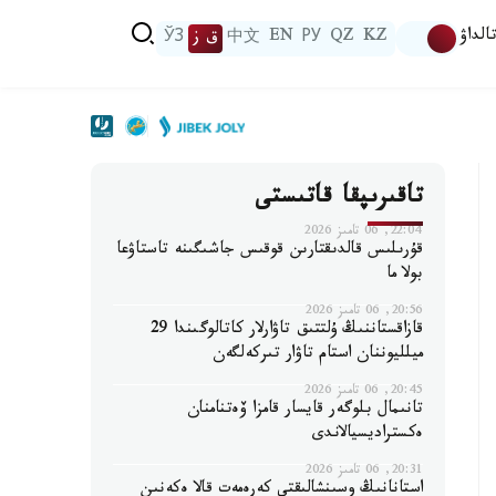
الداۋ
KZ
QZ
РУ
EN
中文
ق ز
ЎЗ
تاقىرىپقا قاتىستى
22:04, 06 تامىز 2026
قۇرىلىس قالدىقتارىن قوقىس جاشىگىنە تاستاۋعا
بولا ما
20:56, 06 تامىز 2026
قازاقستاننىڭ ۇلتتىق تاۋارلار كاتالوگىندا 29
ميلليوننان استام تاۋار تىركەلگەن
20:45, 06 تامىز 2026
تانىمال بلوگەر قايسار قامزا ۆەتنامنان
ەكستراديسيالاندى
20:31, 06 تامىز 2026
استانانىڭ وسىنشالىقتى كەرەمەت قالا ەكەنىن