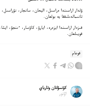
2013-جىلدىڭ تانىمال 10 ەسىمى
ۇلدار اراسىندا ەراسىل، اليحان، سانجار، نۇراسىل، 
تانىمالدىلىققا يە بولعان.
قىزدار اراسىندا ايزەرە، ايارۋ، كاۋسار، ءىنجۋ، ايشا
قويىلعان.
قوعام
كۇنسۇلتان وتارباي
اۆتور