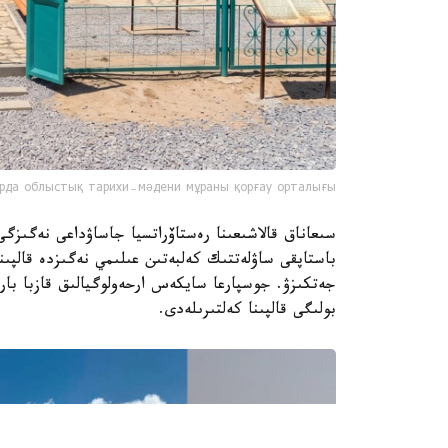
рда облыстық тарихи-мәдени мұраны қорғау орталығы
سىعاناق قالاشىعىنا رەستاۆراتسيا جاساۋداعى نەگىزگ
باستاپقى ساۋلەتتىك كەلبەتىن عىلىمي نەگىزدە قالپىنا
بولىگى قالپىنا كەلتىرىلەدى.