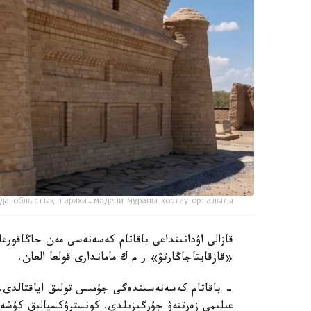
да облыстық тарихи-мәдени мұраны қорғау орталығы
قازالى اۋدانىنداعى باقاتام كەسەنەسى مەن جاڭاقورعان
«قازقايتاجاڭارتۋ» ر م ك ماماندارى قولعا العان.
- باقاتام كەسەنەسىندەگى جۇمىس تولىق اياقتالدى. ر
عىلىمي زەرتتەۋ جۇرگىزىلدى. كونسترۋكسيالىق كۇشەي