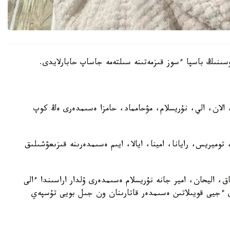
ن، الان، الي، نۇريسلام، مۋحامماد، حامزا ەسىمدەرى ەڭ كوپ
 توميريس، رايانا، امينا، ايالا، ايىم ەسىمدەرىنە قىزىعۋشىلىق
ستىراتىن بولساق، اليحان، امير جانە نۇريسلام ەسىمدەرى ۇلدار اراسىندا ءالى
ەرى ءجيى قويىلاتىن ەسىمدەر قاتارىنان ون جىل بويى تۇسپەي