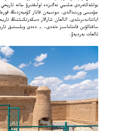
بولشەكتەردى عىلىمي نەگىزدە تولىقتىرۋ جانە تاريحي م
جۇمىسى ورىندالدى. سونىمەن قاتار كۇمبەزدىڭ قورعا
اباتتاندىرىلدى. اتالعان شارالار ەسكەرتكىشتىڭ تار
ساقتالۋىن قامتاماسىز ەتەدى، - دەدى وبلىستىق تاري
تالعات بەرديەۆ.