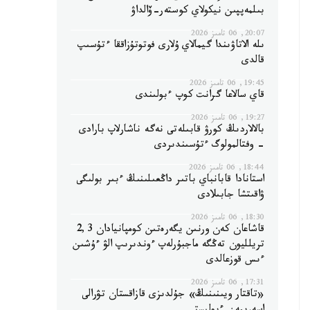
بىلمەپپىن نيكولاي كوستەر-ۆالداۋ
20:07, 06 تامىز 2026
ىلە الاتاۋىندا گيمالاي ۇلارى فوتوتۇزاققا ءتۇسىپ
قالدى
19:45, 06 تامىز 2026
قاي سالاعا گرانت كوپ ءبولىندى
19:27, 06 تامىز 2026
بالالاردىڭ كورۋ قابىلەتى نەگە ناشارلاپ بارادى
- وفتالمولوگ ءتۇسىندىردى
18:44, 06 تامىز 2026
استانادا قابانباي باتىر داڭعىلىنىڭ ءبىر بولىگى
ۋاقىتشا جابىلادى
18:30, 06 تامىز 2026
قاشاعان كەن ورنىن يگەرەتىن كومپانيادان 2,3
تريلليون تەڭگە ماجبۇرلەپ ءوندىرىپ الۋ ءۇشىن
ءىس قوزعالدى
17:31, 06 تامىز 2026
«تاقتار ويىنىنىڭ» جۇلدىزى قازاقستان تۋرالى