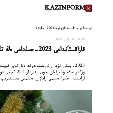
KAZINFORM
ترەند:
اقوردا
تاعايىنداۋ
وقيعا
2026-سايلاۋ
18:59, 04 قاڭتار 2024
قازاقستانداعى 2023-جىلداعى ەڭ تانىمال 10 ەسىم بەلگىلى بولدى
اراسىندا حامزا ەسىمى رامازان ەسىمىن ىعىستىرىپ،