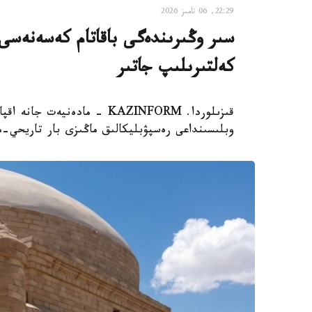
22:29, 06 تامىز 2026
سىر وڭىرىندەگى باقاتام كەسەنەسى م
كەلتىرىلىپ جاتىر
قىزىلوردا. KAZINFORM - مادە
وبلىسىنداعى رەسپۋبليكالىق ماڭىزى بار تاريحي-