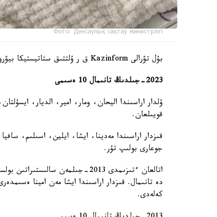
Фото: Денсаулық сақтау министрлігі
بۇل تۋرالى Kazinform ق ر ۇلتتىق ستاتيستيكا بيۋروسىنىڭ باسپا ءسوز قىزمەتىنە سىلتەمە جاساپ حابارلايدى.
2023-جىلدىڭ تانىمال 10 ەسىمى
ۇلدار اراسىندا اليحان، ومار، امير، الديار، ايسۇلتا
قويىلعان.
قىزدار اراسىندا مەدينا، ايشا، ايلين، اسىلىم، سافيا،
جوعارى بولىپ تۇر.
اتالعان ءتىزىمدى 2013-جىلمەن سالى
دە تانىمال. قىزدار اراسىندا ايشا مەن امينا ەسىمد
كەلەدى.