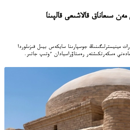
ەن سىعاناق قالاشىعى قالپىنا
نيەت جانە اقپارات مينيسترلىگىنىڭ جوسپارىنا سايكەس بيىل قىزىلوردا
مادەني ەسكەرتكىشتەر رەستاۆراسيادان ءوتىپ جاتىر.